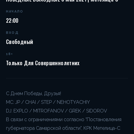
НАЧАЛО
22:00
ВХОД
Свободный
18+
Только Для Совершеннолетних
С Днем Победы, Друзья!
MC: JP / CHAI / STEP / NEHOTYACHIY
DJ: EXPLO / MITROFANOV / GREK / SIDOROV
В связи с ограничениями согласно "Постановления
губернатора Самарской области", КРК Метелица-С