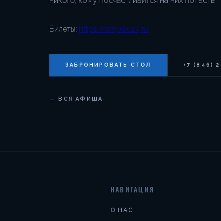
никого, кому посчастливится на них попасть!
Билеты:
https://onyx2024.ru
ЗАБРОНИРОВАТЬ СТОЛ
+7 (846) 
← ВСЯ АФИША
НАВИГАЦИЯ
О НАС