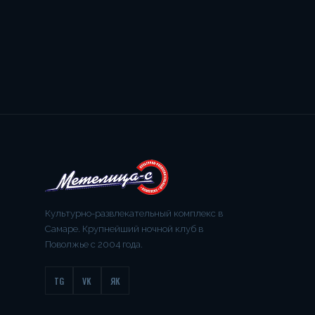
Культурно-развлекательный комплекс в
Самаре. Крупнейший ночной клуб в
Поволжье с 2004 года.
TG
VK
ЯК