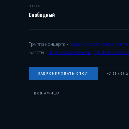
ВХОД
Свободный
Группа концерта -
https://vk.com/depo_samm
Билеты -
https://wavesbooking.qtickets.ru/eve
ЗАБРОНИРОВАТЬ СТОЛ
+7 (846) 
← ВСЯ АФИША