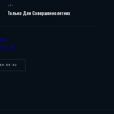
18+
Только Для Совершеннолетних
ara
nt/50785
268-88-82