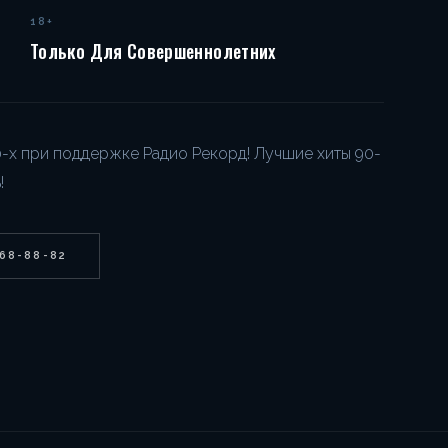
18+
Только Для Совершеннолетних
х при поддержке Радио Рекорд! Лучшие хиты 90-
!
268-88-82