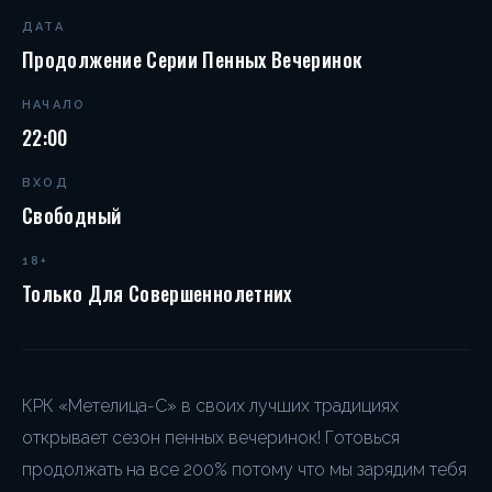
ДАТА
Продолжение Серии Пенных Вечеринок
НАЧАЛО
22:00
ВХОД
Свободный
18+
Только Для Совершеннолетних
КРК «Метелица-С» в своих лучших традициях
открывает сезон пенных вечеринок! Готовься
продолжать на все 200% потому что мы зарядим тебя