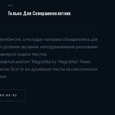
18+
Только Для Совершеннолетних
 Челябинске. 4 молодых человека объединились для
им уровнем звучания, неподражаемыми джазовыми
манерой подачи текстов.
тый альбом "Triagrutrika by Triagrutrika". Релиз
олы. Всё те же душевные тексты на классических
ени.
268-88-82