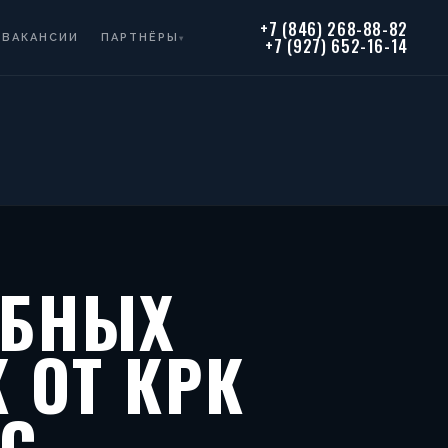
+7 (846) 268-88-82
ВАКАНСИИ
ПАРТНЁРЫ
▾
+7 (927) 652-16-14
УБНЫХ
 ОТ КРК
-С