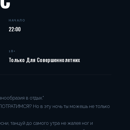
НАЧАЛО
22:00
18+
Только Для Совершеннолетних
знообразия в отдых."
 ПОТРАТИМСЯ!? Но в эту ночь ты можешь не только
ни, танцуй до самого утра не жалея ног и