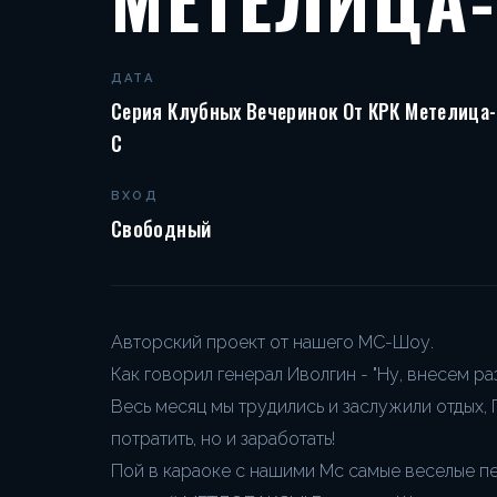
ДАТА
Серия Клубных Вечеринок От КРК Метелица-
С
ВХОД
Свободный
Авторский проект от нашего МС-Шоу.
Как говорил генерал Иволгин - "Ну, внесем ра
Весь месяц мы трудились и заслужили отдых,
потратить, но и заработать!
Пой в караоке с нашими Мс самые веселые пес