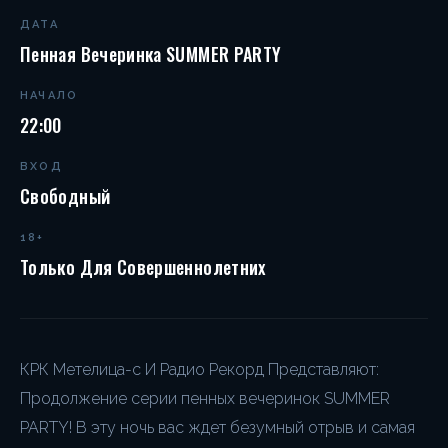
ДАТА
Пенная Вечеринка SUMMER PARTY
НАЧАЛО
22:00
ВХОД
Свободный
18+
Только Для Совершеннолетних
КРК Метелица-с И Радио Рекорд Представляют:
Продолжение серии пенных вечеринок SUMMER
PARTY! В эту ночь вас ждет безумный отрыв и самая