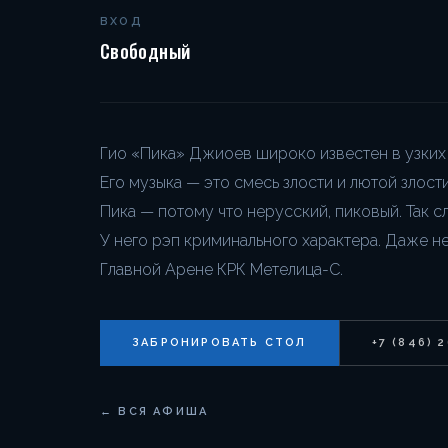
ВХОД
Свободный
Гио «Пика» Джиоев широко известен в узких к
Его музыка — это смесь злости и лютой злост
Пика — потому что нерусский, пиковый. Так 
У него рэп криминального характера. Даже не
Главной Арене КРК Метелица-С.
ЗАБРОНИРОВАТЬ СТОЛ
+7 (846) 
← ВСЯ АФИША