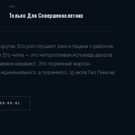
18+
Только Для Совершеннолетних
ругах. Его рэп слушают зэки и пацаны с районов.
и. Его читка — это неторопливая исповедь дворов.
славяне называют. Это тюремный жаргон.
 криминального, а тюремного. 15 июля Гио Пика на
268-88-82