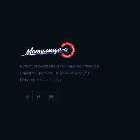
Культурно-развлекательный комплекс в
Самаре. Крупнейший ночной клуб в
Поволжье с 2004 года.
TG
VK
ЯК