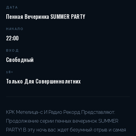
ДАТА
Пенная Вечеринка SUMMER PARTY
НАЧАЛО
22:00
ВХОД
Свободный
18+
Только Для Совершеннолетних
КРК Метелица-с И Радио Рекорд Представляют:
Продолжение серии пенных вечеринок SUMMER
PARTY! В эту ночь вас ждет безумный отрыв и самая