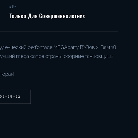
18+
Только Для Совершеннолетних
уденческий perfomace MEGAparty ВУЗов 2. Вам 18
: лучший mega dance страны, озорные танцовщицы,
торая!
268-88-82