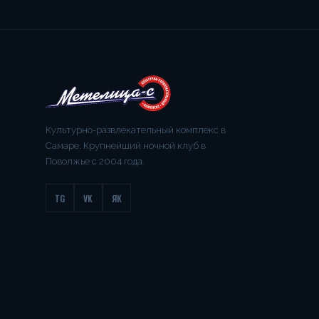
Культурно-развлекательный комплекс в
Самаре. Крупнейший ночной клуб в
Поволжье с 2004 года.
TG
VK
ЯК