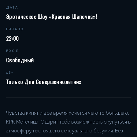
ДАТА
Эротическое Шоу «Красная Шапочка»!
НАЧАЛО
22:00
ВХОД
Свободный
18+
Только Для Совершеннолетних
Чувства кипят и все время хочется чего то большего.
КРК Метелица-С дарит тебе возможность окунуться в
атмосферу настоящего сексуального безумия. Без