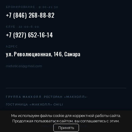
БРОНИРОВАНИЕ · 9:00–21:30
+7 (846) 268-88-82
КЛУБ · 22:00–6:00
+7 (927) 652-16-14
АДРЕС
ул. Революционная, 146, Самара
metelicas@gmail.com
·
РЕСТОРАН «МАКХОЛЛ»
ГРУППА МАКХОЛЛ
·
ГОСТИНИЦА «МАКХОЛЛ»
CHILI
Мы используем файлы cookie для корректной работы сайта.
Продолжая пользоваться сайтом, вы соглашаетесь с этим.
© 2004–2026 Метелица-С. Все права защищены.
Политика конфиденциальности
Принять