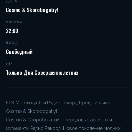
ДАТА
Cosmo & Skorobogatiy!
НАЧАЛО
22:00
ВХОД
Свободный
18+
Только Для Совершеннолетних
КРК Метелица-С и Радио Рекорд Представляют:
Cosmo & Skorobogatiy!
Cosmo & Скоробогатый – передовые артисты и
музыканты Радио Рекорд. Новое поколение модных