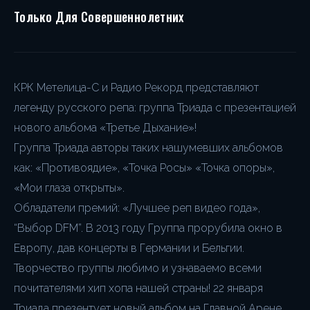
Только Для Совершеннолетних
КРК Метелица-С и Радио Рекорд представляют
легенду русского репа: группа Триада с презентацией
нового альбома «Третье Дыхание»!
Группа Триада авторы таких нашумевших альбомов
как: «Противоядие», «Точка Росы» «Точка опоры»,
«Мои глаза открыты».
Обладатели премий: «Лучшее реп видео года»,
“Выбор DFM”. В 2013 году Группа прорубила окно в
Европу, дав концерты в Германии и Бельгии.
Творчество группы любимо и узнаваемо всеми
почитателями хип хопа нашей страны! 22 января
Триада презентует новый альбом на Главной Арене