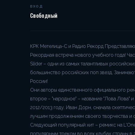
ВХОД
Свободный
КРК Метелица-С и Радио Рекорд Представляют: 
Рекордная встреча нового учебного года! Часть
Slider – одни из самых талантливых российск
большинство российских поп звезд. Занимаю
России!
Они авторы единственного официального рем
второе – "народное" – название "Лова Лова" 
2012/2013 году. Иван Дорн, сначала скептиче
лучшим продолжением своего творчества и о
Следующий популярный хит – ремикс на L'One
популярным треком во всех клубах страны в 2