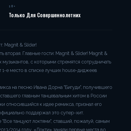
18+
Только Для Совершеннолетних
Magnit & Slider!
 вторая. Главные гости: Magnit & Slider! Magnit &
их музыкантов, с которыми стремятся сотрудничать
т 1-е место в списке лучших house-диджеев
икса на песню Ивана Дорна "Бигуди", получившего
и ставшего главным танцевальным хитом в России
ски относившийся к идее ремикса, признал его
фициально поддержал это супер-хит.
 "Все танцуют локтями", ставший, пожалуй, самым
013/2014 году. «Локти» заняли первые места во