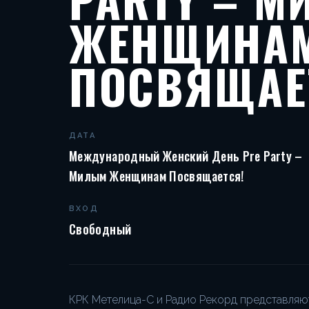
ЖЕНЩИНА
ПОСВЯЩАЕ
ДАТА
Международный Женский День Pre Party –
Милым Женщинам Посвящается!
ВХОД
Свободный
КРК Метелица-С и Радио Рекорд представляю