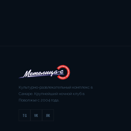
Культурно-развлекательный комплекс в
Самаре. Крупнейший ночной клуб в
Поволжье с 2004 года.
TG
VK
ЯК