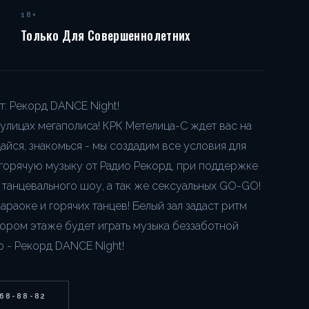
18+
Только Для Совершеннолетних
: Рекорд DANCE Night!
 улицах мегаполиса! КРК Метелица-С ждет вас на
щайся, знакомься - мы создадим все условия для
 горячую музыку от Радио Рекорд, при поддержке
танцевального шоу, а так же сексуальных GO-GO!
араоке и горячих танцев! Белый зал задаст ритм
ором этаже будет играть музыка беззаботной
о - Рекорд DANCE Night!
268-88-82