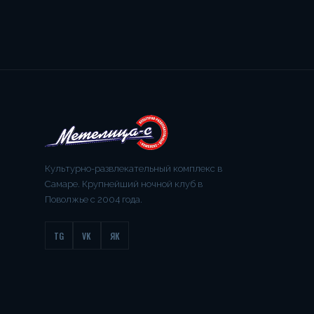
Культурно-развлекательный комплекс в
Самаре. Крупнейший ночной клуб в
Поволжье с 2004 года.
TG
VK
ЯК