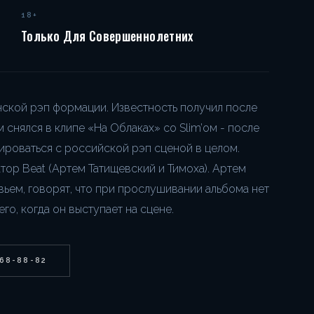
18+
Только Для Совершеннолетних
нской рэп формации. Известность получил после
снялся в клипе «На Облаках» со Slim’ом - после
ироваться с российской рэп сценой в целом.
тор Beat (Артем Татищевский и Тимоха). Артем
ивьем, говорят, что при прослушивании альбома нет
его, когда он выступает на сцене.
268-88-82