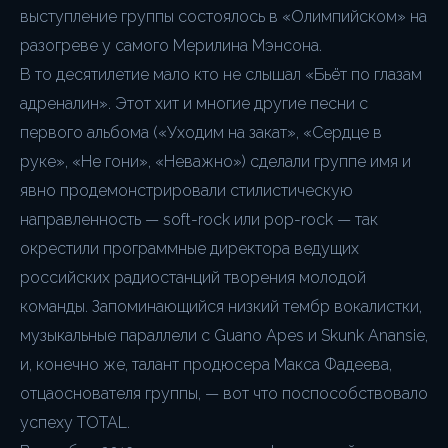
выступление группы состоялось в «Олимпийском» на
разогреве у самого Мерилина Мэнсона.
В то десятилетие мало кто не слышал «Бьёт по глазам
адреналин». Этот хит и многие другие песни с
первого альбома («Уходим на закат», «Сердце в
руке», «Не гони», «Неважно») сделали группе имя и
явно продемонстрировали стилистическую
направленность — soft-rock или pop-rock — так
окрестили программные директора ведущих
российских радиостанций творения молодой
команды. Запоминающийся низкий тембр вокалистки,
музыкальные параллели с Guano Apes и Skunk Anansie,
и, конечно же, талант продюсера Макса Фадеева,
отцаоснователя группы, — вот что поспособствовало
успеху TOTAL.