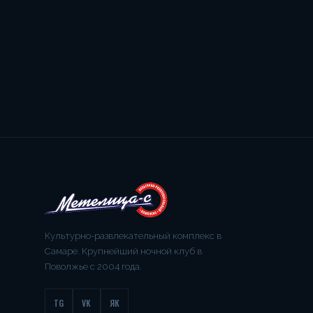
Культурно-развлекательный комплекс в
Самаре. Крупнейший ночной клуб в
Поволжье с 2004 года.
TG
VK
ЯК