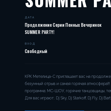
ДАТА
Продолжение Серии Пенных Вечеринок
SUMMER PARTY!
ВХОД
Свободный
КРК Метелица-С приглашает вас на продолже
безумный отрыв и самая горячая атмосфера!!!
программа: МС-ШОУ, горячие танцовщицы, тем
Для вас играют:. Dj Sky, Dj Starkoff, Dj Fly, Dj Bar