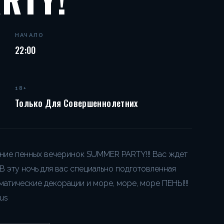
НАЧАЛО
22:00
18+
Только Для Совершеннолетних
ние пенных вечеринок SUMMER PARTY!!! Вас ждет
 В эту ночь для вас специально подготовленная
атические декорации и море, море, море ПЕНЫ!!!
tus