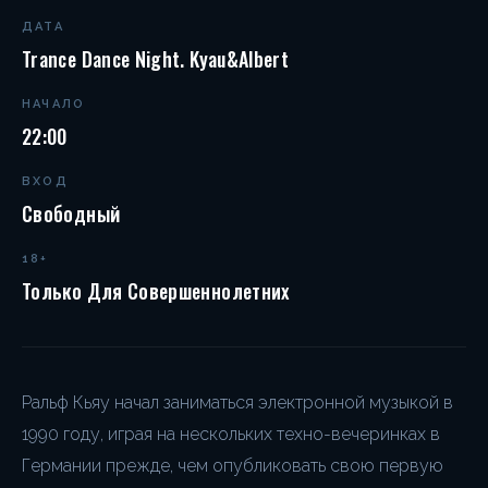
ДАТА
Trance Dance Night. Kyau&Albert
НАЧАЛО
22:00
ВХОД
Свободный
18+
Только Для Совершеннолетних
Ральф Кьяу начал заниматься электронной музыкой в
1990 году, играя на нескольких техно-вечеринках в
Германии прежде, чем опубликовать свою первую