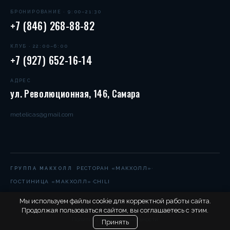
БРОНИРОВАНИЕ · 9:00–21:30
+7 (846) 268-88-82
КЛУБ · 22:00–6:00
+7 (927) 652-16-14
АДРЕС
ул. Революционная, 146, Самара
metelicas@gmail.com
·
РЕСТОРАН «МАКХОЛЛ»
ГРУППА МАКХОЛЛ
·
ГОСТИНИЦА «МАКХОЛЛ»
CHILI
Мы используем файлы cookie для корректной работы сайта.
Продолжая пользоваться сайтом, вы соглашаетесь с этим.
© 2004–2026 Метелица-С. Все права защищены.
Политика конфиденциальности
Принять