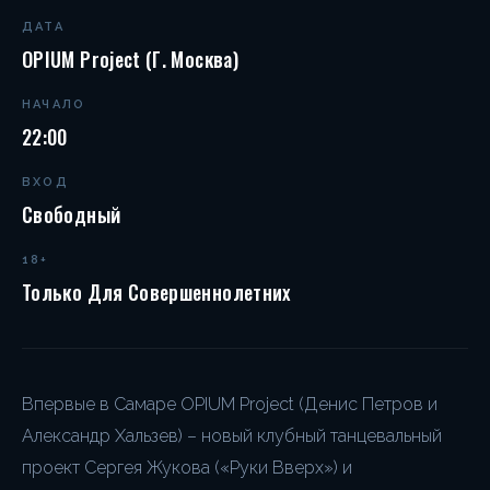
ДАТА
OPIUM Project (г. Москва)
НАЧАЛО
22:00
ВХОД
Свободный
18+
Только Для Совершеннолетних
Впервые в Самаре OPIUM Project (Денис Петров и
Александр Хальзев) – новый клубный танцевальный
проект Сергея Жукова («Руки Вверх») и