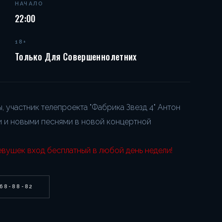
НАЧАЛО
22:00
18+
Только Для Совершеннолетних
 участник телепроекта "Фабрика Звезд 4" Антон
ми и новыми песнями в новой концертной
евушек вход бесплатный в любой день недели!
268-88-82