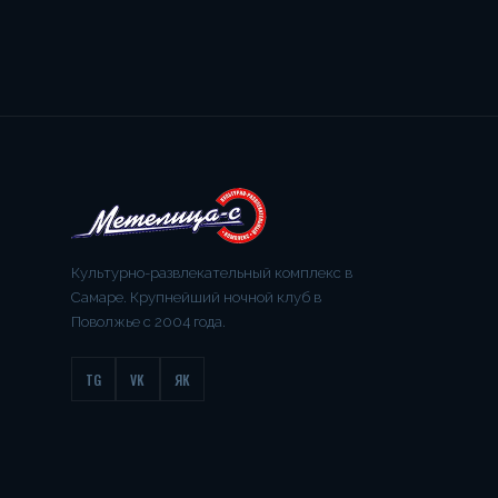
Культурно-развлекательный комплекс в
Самаре. Крупнейший ночной клуб в
Поволжье с 2004 года.
TG
VK
ЯК