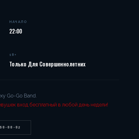
НАЧАЛО
22:00
18+
Только Для Совершеннолетних
Sexy Go-Go Band.
евушек вход бесплатный в любой день недели!
268-88-82