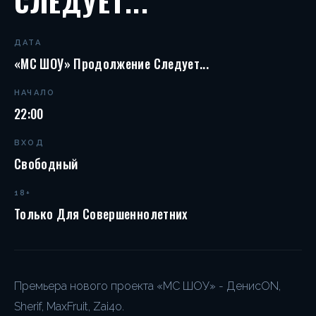
СЛЕДУЕТ...
ДАТА
«МС ШОУ» Продолжение Следует...
НАЧАЛО
22:00
ВХОД
Свободный
18+
Только Для Совершеннолетних
Премьера нового проекта «МС ШОУ» - ДенисON,
Sherif, MaxFruit, Zai4o.