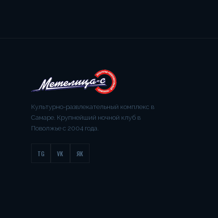
Культурно-развлекательный комплекс в
Самаре. Крупнейший ночной клуб в
Поволжье с 2004 года.
TG
VK
ЯК