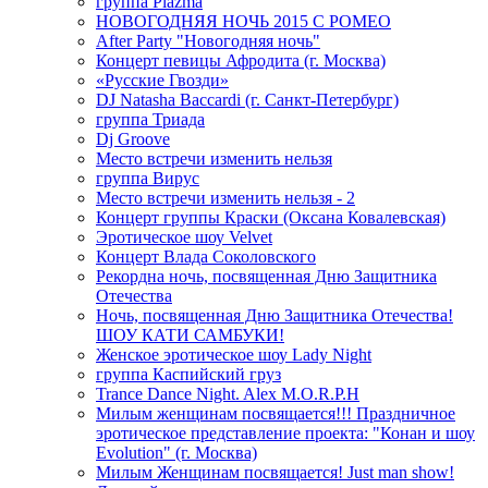
группа Plazma
НОВОГОДНЯЯ НОЧЬ 2015 C РОМЕО
After Party "Новогодняя ночь"
Концерт певицы Афродита (г. Москва)
«Русские Гвозди»
DJ Natasha Baccardi (г. Санкт-Петербург)
группа Триада
Dj Groove
Место встречи изменить нельзя
группа Вирус
Место встречи изменить нельзя - 2
Концерт группы Краски (Оксана Ковалевская)
Эротическое шоу Velvet
Концерт Влада Соколовского
Рекордна ночь, посвященная Дню Защитника
Отечества
Ночь, посвященная Дню Защитника Отечества!
ШОУ КАТИ САМБУКИ!
Женское эротическое шоу Lady Night
группа Каспийский груз
Trance Dance Night. Alex M.O.R.P.H
Милым женщинам посвящается!!! Праздничное
эротическое представление проекта: "Конан и шоу
Evolution" (г. Москва)
Милым Женщинам посвящается! Just man show!