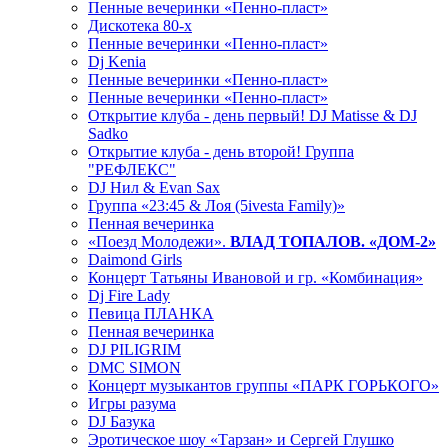
Пенные вечеринки «Пенно-пласт»
Дискотека 80-х
Пенные вечеринки «Пенно-пласт»
Dj Kenia
Пенные вечеринки «Пенно-пласт»
Пенные вечеринки «Пенно-пласт»
Открытие клуба - день первый! DJ Matisse & DJ
Sadko
Открытие клуба - день второй! Группа
"РЕФЛЕКС"
DJ Нил & Evan Sax
Группа «23:45 & Лоя (5ivesta Family)»
Пенная вечеринка
«Поезд Молодежи».
ВЛАД ТОПАЛОВ. «ДОМ-2»
Daimond Girls
Концерт Татьяны Ивановой и гр. «Комбинация»
Dj Fire Lady
Певица ПЛАНКА
Пенная вечеринка
DJ PILIGRIM
DMC SIMON
Концерт музыкантов группы «ПАРК ГОРЬКОГО»
Игры разума
DJ Базука
Эротическое шоу «Тарзан» и Сергей Глушко