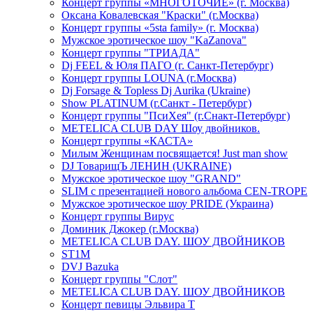
Концерт группы «МНОГОТОЧИЕ» (г. Москва)
Оксана Ковалевская "Краски" (г.Москва)
Концерт группы «5sta family» (г. Москва)
Мужское эротическое шоу "KaZanova"
Концерт группы "ТРИАДА"
Dj FEEL & Юля ПАГО (г. Санкт-Петербург)
Концерт группы LOUNA (г.Москва)
Dj Forsage & Topless Dj Aurika (Ukraine)
Show PLATINUM (г.Санкт - Петербург)
Концерт группы "ПсиХея" (г.Снакт-Петербург)
METELICA CLUB DAY Шоу двойников.
Концерт группы «КАСТА»
Милым Женщинам посвящается! Just man show
DJ ТоварищЪ ЛЕНИН (UKRAINE)
Мужское эротическое шоу "GRAND"
SLIM с презентацией нового альбома CEN-TROPE
Мужское эротическое шоу PRIDE (Украина)
Концерт группы Вирус
Доминик Джокер (г.Москва)
METELICA CLUB DAY. ШОУ ДВОЙНИКОВ
ST1M
DVJ Bazuka
Концерт группы "Слот"
METELICA CLUB DAY. ШОУ ДВОЙНИКОВ
Концерт певицы Эльвира Т