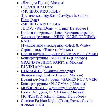
«Легенды Про» (г.Москва)
Dj Feel & Юля Паго
«МС ШОУ. KRUTOBL»
Эротическое шоу Кати Самбуки (г. Санкт-
Петербург)
«МС ШОУ. KRUTOBL»
3D DVJ «Well Done» (г.Санкт-Петербург)
Пенная вечеринка «Пляж. Весенняя версия»
Хип-хоп фестиваль: KREC, КАЖЕ ОБОЙМА,
КАПА
Мужское эротическое шоу «Black & White»
Стрип – шоу «Тени» (г. Москва)
Новый клубный проект «GAMES NOT OVER»
Концерт группы «SEREBRO» (Серебро)
GRAND FASHION PARTY (г.Москва)
DJ VINI (г.Москва)
DJ MAGNIT (г.Санкт-Петербург)
Живой концерт «Loc Dog» (г. Москва)
Новый клубный проект «GAMES NOT OVER»
Концерт группы «PLAZMA» (г.Москва)
MOVIE NIGHT (Фрик-шоу "Эйфория")
Птаха, МС Дым, Dj Nik One (г.Москва)
МС Жан & Dj Riga (г. Санкт-Петербург)
Glamour Fashion Night! (Спец. Гость - Cicada
(London, UK))