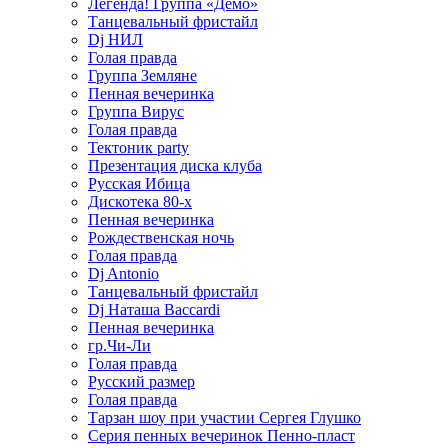
Легенда! Группа «Демо»
Танцевальный фристайл
Dj НИЛ
Голая правда
Группа Земляне
Пенная вечеринка
Группа Вирус
Голая правда
Тектоник party
Презентация диска клуба
Русская Ибица
Дискотека 80-х
Пенная вечеринка
Рождественская ночь
Голая правда
Dj Antonio
Танцевальный фристайл
Dj Наташа Baccardi
Пенная вечеринка
гр.Чи-Ли
Голая правда
Русский размер
Голая правда
Тарзан шоу при участии Сергея Глушко
Серия пенных вечеринок Пенно-пласт