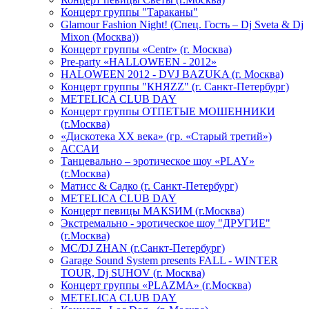
Концерт группы "Тараканы"
Glamour Fashion Night! (Спец. Гость – Dj Sveta & Dj
Mixon (Москва))
Концерт группы «Centr» (г. Москва)
Pre-party «HALLOWEEN - 2012»
HALOWEEN 2012 - DVJ BAZUKA (г. Москва)
Концерт группы "КНЯZZ" (г. Санкт-Петербург)
METELICA CLUB DAY
Концерт группы ОТПЕТЫЕ МОШЕННИКИ
(г.Москва)
«Дискотека ХХ века» (гр. «Старый третий»)
АССАИ
Танцевально – эротическое шоу «PLAY»
(г.Москва)
Матисс & Садко (г. Санкт-Петербург)
METELICA CLUB DAY
Концерт певицы МАКSИМ (г.Москва)
Экстремально - эротическое шоу "ДРУГИЕ"
(г.Москва)
МС/DJ ZHAN (г.Санкт-Петербург)
Garage Sound System presents FALL - WINTER
TOUR, Dj SUHOV (г. Москва)
Концерт группы «PLAZMA» (г.Москва)
METELICA CLUB DAY