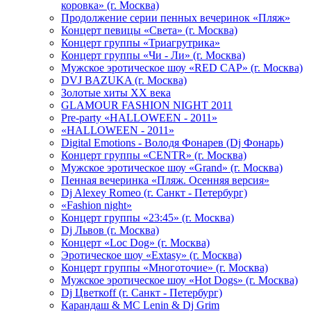
коровка» (г. Москва)
Продолжение серии пенных вечеринок «Пляж»
Концерт певицы «Света» (г. Москва)
Концерт группы «Триагрутрика»
Концерт группы «Чи - Ли» (г. Москва)
Мужское эротическое шоу «RED CAP» (г. Москва)
DVJ BAZUKA (г. Москва)
Золотые хиты XX века
GLAMOUR FASHION NIGHT 2011
Pre-party «HALLOWEEN - 2011»
«HALLOWEEN - 2011»
Digital Emotions - Володя Фонарев (Dj Фонарь)
Концерт группы «CENTR» (г. Москва)
Мужское эротическое шоу «Grand» (г. Москва)
Пенная вечеринка «Пляж. Осенняя версия»
Dj Alexey Romeo (г. Санкт - Петербург)
«Fashion night»
Концерт группы «23:45» (г. Москва)
Dj Львов (г. Москва)
Концерт «Loc Dog» (г. Москва)
Эротическое шоу «Extasy» (г. Москва)
Концерт группы «Многоточие» (г. Москва)
Мужское эротическое шоу «Hot Dogs» (г. Москва)
Dj Цветкоff (г. Санкт - Петербург)
Карандаш & МС Lenin & Dj Grim