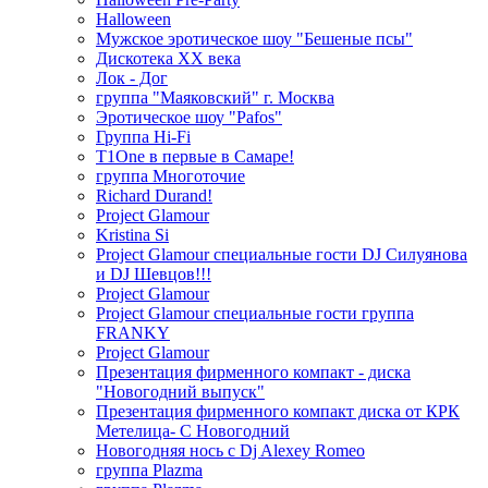
Halloween
Мужское эротическое шоу "Бешеные псы"
Дискотека ХХ века
Лок - Дог
группа "Маяковский" г. Москва
Эротическое шоу "Pafos"
Группа Hi-Fi
T1One в первые в Самаре!
группа Многоточие
Richard Durand!
Project Glamour
Kristina Si
Project Glamour специальные гости DJ Силуянова
и DJ Шевцов!!!
Project Glamour
Project Glamour специальные гости группа
FRANKY
Project Glamour
Презентация фирменного компакт - диска
"Новогодний выпуск"
Презентация фирменного компакт диска от КРК
Метелица- С Новогодний
Новогодняя нось с Dj Alexey Romeo
группа Plazma