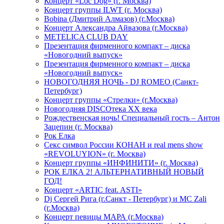
Концерт «Loc Dog» (г. Москва)
Концерт группы ILWT (г. Москва)
Bobina (Дмитрий Алмазов) (г.Москва)
Концерт Александра Айвазова (г.Москва)
METELICA CLUB DAY
Презентация фирменного компакт – диска
«Новогодний выпуск»
Презентация фирменного компакт – диска
«Новогодний выпуск»
НОВОГОДНЯЯ НОЧЬ - DJ ROMEO (Санкт-
Петербург)
Концерт группы «Стрелки» (г.Москва)
Новогодняя DISCOтека ХХ века
Рождественская ночь! Специальный гость – Антон
Зацепин (г. Москва)
Рок Елка
Секс символ России КОНАН и real mens show
«REVOLUYION» (г. Москва)
Концерт группы «ИНФИНИТИ» (г. Москва)
РОК ЕЛКА 2! АЛЬТЕРНАТИВНЫЙ НОВЫЙ
ГОД!
Концерт «ARTIC feat. ASTI»
Dj Сергей Рига (г.Санкт - Петербург) и MC Zali
(г.Москва)
Концерт певицы МАРА (г.Москва)