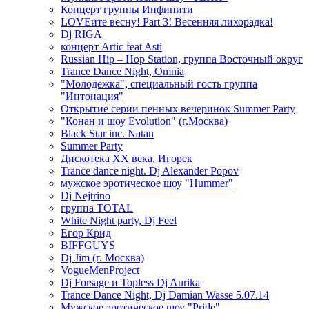
Концерт группы Инфинити
LOVEите весну! Part 3! Весенняя лихорадка!
Dj RIGA
концерт Artic feat Asti
Russian Hip – Hop Station, группа Восточный округ
Trance Dance Night, Omnia
"Молодежка", специальный гость группа
"Интонация"
Открытие серии пенных вечеринок Summer Party
"Конан и шоу Evolution" (г.Москва)
Black Star inc. Natan
Summer Party
Дискотека ХХ века. Игорек
Trance dance night. Dj Alexander Popov
мужское эротическое шоу "Hummer"
Dj Nejtrino
группа TOTAL
White Night party, Dj Feel
Егор Крид
BIFFGUYS
Dj Jim (г. Москва)
VogueMenProject
Dj Forsage и Topless Dj Aurika
Trance Dance Night, Dj Damian Wasse 5.07.14
Мужское эротическое шоу "Pride"