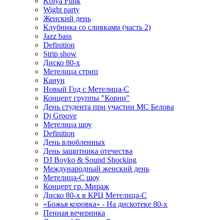
Kolya Funk
Wight party
Женский день
Клубника со сливками (часть 2)
Jazz bass
Definition
Strip show
Диско 80-х
Метелица стрип
Канун
Новый Год с Метелица-С
Концерт группы "Корни"
День студента при участии МС Белова
Dj Groove
Метелица шоу
Definition
День влюбленных
День защитника отечества
DJ Boyko & Sound Shocking
Международный женский день
Метелица-С шоу
Концерт гр. Мираж
Диско 80-х в КРЦ Метелица-С
«Божья коровка» - На дискотеке 80-х
Пенная вечеринка