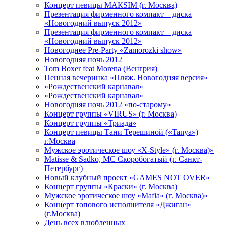
Концерт певицы МАКSIМ (г. Москва)
Презентация фирменного компакт – диска
«Новогодний выпуск 2012»
Презентация фирменного компакт – диска
«Новогодний выпуск 2012»
Новогоднее Pre-Party «Zamorozki show»
Новогодняя ночь 2012
Tom Boxer feat Morena (Венгрия)
Пенная вечеринка «Пляж. Новогодняя версия»
«Рождественский карнавал»
«Рождественский карнавал»
Новогодняя ночь 2012 «по-старому»
Концерт группы «VIRUS» (г. Москва)
Концерт группы «Триада»
Концерт певицы Тани Терешиной («Tanya»)
г.Москва
Мужское эротическое шоу «X-Style» (г. Москва)»
Matissе & Sadko, MC Скоробогатый (г. Санкт-
Петербург)
Новый клубный проект «GAMES NOT OVER»
Концерт группы «Краски» (г. Москва)
Мужское эротическое шоу «Mafia» (г. Москва)»
Концерт топового исполнителя «Джиган»
(г.Москва)
День всех влюбленных