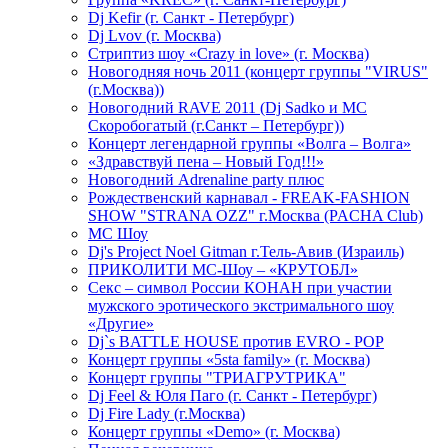
Dj Kefir (г. Санкт - Петербург)
Dj Lvov (г. Москва)
Стриптиз шоу «Crazy in love» (г. Москва)
Новогодняя ночь 2011 (концерт группы "VIRUS"
(г.Москва))
Новогодний RAVE 2011 (Dj Sadko и MC
Скоробогатый (г.Санкт – Петербург))
Концерт легендарной группы «Волга – Волга»
«Здравствуй пена – Новый Год!!!»
Новогодний Adrenaline party плюс
Рождественский карнавал - FREAK-FASHION
SHOW "STRANA OZZ" г.Москва (PACHA Club)
MC Шоу
Dj's Project Noel Gitman г.Тель-Авив (Израиль)
ПРИКОЛИТИ МС-Шоу – «КРУТОБЛ»
Секс – символ России КОНАН при участии
мужского эротического экстримального шоу
«Другие»
Dj`s BATTLE HOUSE против EVRO - POP
Концерт группы «5sta family» (г. Москва)
Концерт группы "ТРИАГРУТРИКА"
Dj Feel & Юля Паго (г. Санкт - Петербург)
Dj Fire Lady (г.Москва)
Концерт группы «Demo» (г. Москва)