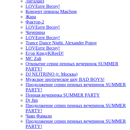
Лигалайз
LOVEите Весну!
Концерт певицы МакSим
Жара
Фактор-2
LOVEите Весну!
Чичерина
LOVEите Весну!
Trance Dance Night. Alexander Popov
LOVEите Весну!
Егор Крид/KReeD!
MC Zali
Открытие серии пенных вечеринок SUMMER
PARTY!
DJ NEJTRINO (г. Москва)
Мужское эротическое шоу BAD BOYS!
Продолжение серии пенных вечеринок SUMMER
PARTY!
Пенная вечеринка SUMMER PARTY
Dj Jim
Продолжение серии пенных вечеринок SUMMER
PARTY!
Чаян Фамали
Продолжение серии пенных вечеринок SUMMER
PARTY!