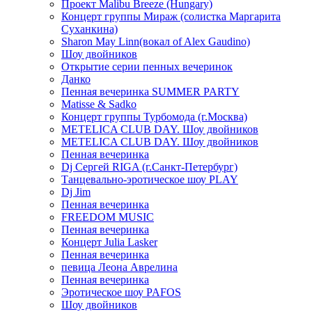
Проект Malibu Breeze (Hungary)
Концерт группы Мираж (солистка Маргарита
Суханкина)
Sharon May Linn(вокал of Alex Gaudino)
Шоу двойников
Открытие серии пенных вечеринок
Данко
Пенная вечеринка SUMMER PARTY
Matisse & Sadko
Концерт группы Турбомода (г.Москва)
METELICA CLUB DAY. Шоу двойников
METELICA CLUB DAY. Шоу двойников
Пенная вечеринка
Dj Сергей RIGA (г.Санкт-Петербург)
Танцевально-эротическое шоу PLAY
Dj Jim
Пенная вечеринка
FREEDOM MUSIC
Пенная вечеринка
Концерт Julia Lasker
Пенная вечеринка
певица Леона Аврелина
Пенная вечеринка
Эротическое шоу PAFOS
Шоу двойников