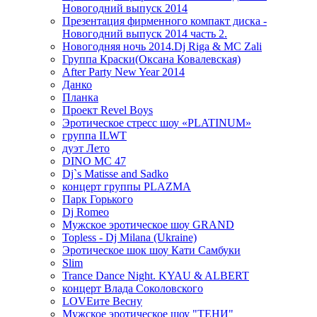
Новогодний выпуск 2014
Презентация фирменного компакт диска -
Новогодний выпуск 2014 часть 2.
Новогодняя ночь 2014.Dj Riga & MC Zali
Группа Краски(Оксана Ковалевская)
After Party New Year 2014
Данко
Планка
Проект Revel Boys
Эротическое стресс шоу «PLATINUM»
группа ILWT
дуэт Лето
DINO MC 47
Dj`s Matisse and Sadko
концерт группы PLAZMA
Парк Горького
Dj Romeo
Мужское эротическое шоу GRAND
Topless - Dj Milana (Ukraine)
Эротическое шок шоу Кати Самбуки
Slim
Trance Dance Night. KYAU & ALBERT
концерт Влада Соколовского
LOVEите Весну
Мужское эротическое шоу "ТЕНИ"