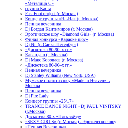
«Метелица-С»
группа Каста
Fast Foot project (г. Москва)
Концерт группы «На-На» (г. Москва)
Пенная вечеринка
Dj Богдан Кантимиров (г. Москва)
Эротическое шоу «Diamond Girls» (г. Москва)
Финал конкурса «Караоке-шоу»
Dj Nil (г. Санкт-Петербург)
«Дискотека 80-90–х гг.»
Карандаш (г. Москва)
Dj Макс Короваев (г. Москва)
«Дискотека 80-90–х гг.»
Пенная вечеринка
Dj Stanley Williams (New York, USA)
Мужское стриптиз шоу «Made in Heaven» г.
Москва
Пенная вечеринка
Dj Fire Lady
Концерт группы «25/17»
TRANCE DANCE NIGHT - Dj PAUL VINITSKY
(г.Москва)
Дискотека 80-х «Пять звёзд»
«SEXY GIRLS» (г. Москва) - Эротическое шоу
«Пенная Вечеринка»