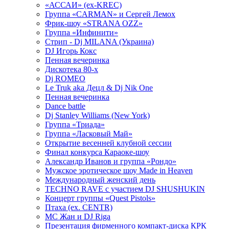
«АССАИ» (ex-KREC)
Группа «CARMAN» и Сергей Лемох
Фрик-шоу «STRANA OZZ»
Группа «Инфинити»
Стрип - Dj MILANA (Украина)
DJ Игорь Кокс
Пенная вечеринка
Дискотека 80-х
Dj ROMEO
Le Truk aka Децл & Dj Nik One
Пенная вечеринка
Dance battle
Dj Stanley Williams (New York)
Группа «Триада»
Группа «Ласковый Май»
Открытие весенней клубной сессии
Финал конкурса Караоке-шоу
Александр Иванов и группа «Рондо»
Мужское эротическое шоу Made in Heaven
Международный женский день
TECHNO RAVE с участием DJ SHUSHUKIN
Концерт группы «Quest Pistols»
Птаха (ex. CENTR)
МС Жан и DJ Riga
Презентация фирменного компакт-диска КРК