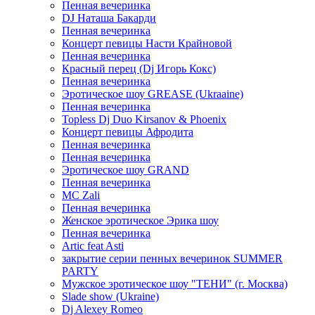
Пенная вечеринка
DJ Наташа Бакарди
Пенная вечеринка
Концерт певицы Насти Крайновой
Пенная вечеринка
Красный перец (Dj Игорь Кокс)
Пенная вечеринка
Эротическое шоу GREASE (Ukraaine)
Пенная вечеринка
Topless Dj Duo Kirsanov & Phoenix
Концерт певицы Афродита
Пенная вечеринка
Пенная вечеринка
Эротическое шоу GRAND
Пенная вечеринка
MC Zali
Пенная вечеринка
Женское эротическое Эрика шоу
Пенная вечеринка
Artic feat Asti
закрытие серии пенных вечеринок SUMMER
PARTY
Мужское эротическое шоу "ТЕНИ" (г. Москва)
Slade show (Ukraine)
Dj Alexey Romeo