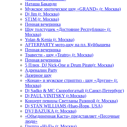
Hаташа Бакарди
Мужское эротическое шоу «GRAND» (г. Москва)
Dj Jim (г. Москва)
ST1M (г. Москва)
Пенная вечеринка
Шоу толстушек «Достояние Республики» (г.
Москва)
Yolan & Kenia (г. Москва)
AFTERPARTY мото-шоу на пл. Куйбышева
Пенная вечеринка
Травести - шоу «Teatro» (г. Москва)
Пенная вечеринка
5 Плюх, DJ Nick-One и Drum Pirate(г. Москва)
Адреналин Party
Лазерное шоу
«Конан» и мужское стриптиз - шоу «Другие» (г.
Москва)
Dj Sadko & МС Скоробогатый (г.Санкт-Петербург)
Dj PAUL VINITSKY (г.Москва)
Концерт певицы Светланы Разиной (г. Москва)
Dj STAN WILLIAMS (Нью-Йорк, USA)
DVJ BAZUKA (г. Москва)
«Объединенная Каста» представляет «Песочные
люди»
Группа «Hi-Fi» (г. Москва)