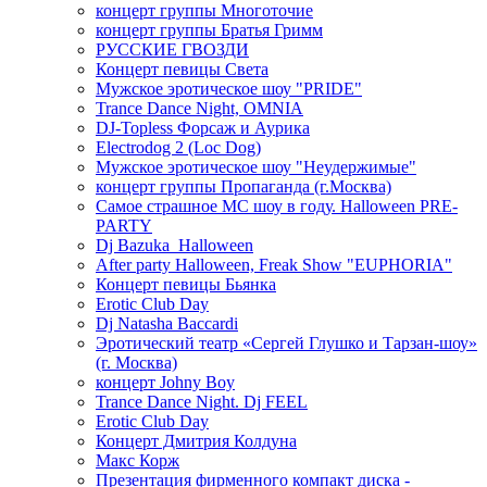
концерт группы Многоточие
концерт группы Братья Гримм
РУССКИЕ ГВОЗДИ
Концерт певицы Света
Мужское эротическое шоу "PRIDE"
Trance Dance Night, OMNIA
DJ-Topless Форсаж и Аурика
Electrodog 2 (Loc Dog)
Мужское эротическое шоу "Неудержимые"
концерт группы Пропаганда (г.Москва)
Самое страшное МС шоу в году. Halloween PRE-
PARTY
Dj Bazuka_Halloween
After party Halloween, Freak Show "EUPHORIA"
Концерт певицы Бьянка
Erotic Club Day
Dj Natasha Baccardi
Эротический театр «Сергей Глушко и Тарзан-шоу»
(г. Москва)
концерт Johny Boy
Trance Dance Night. Dj FEEL
Erotic Club Day
Концерт Дмитрия Колдуна
Макс Корж
Презентация фирменного компакт диска -