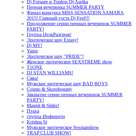
Dj Forsage и Topless Dj Aurika
Пенная вечеринка SUMMER PARTY
Финал конкурса MISS SENSATION SAMARA
2015! Главный гость Dj Feel!!!
Продолжение серии пенных вечеринок SUMMER
PARTY!
Группа ЦельРазгром!
Эротическое шоу Extasy!
Dj MY!
Yanix
Эротическое шоу "PRIDE"!
Женское эротическое SEXSTREME show
T1ONE
DJ STAN WILLIAMS!
Сява!
Мужское эротическое шоу BAD BOYS
Cosmo & Skorobogatiy
Закрытие серии пенных вечеринок SUMMER
PARTY!
Magnit & Slider!
Птаха
группа Инфинити
Kristina Si
Мужское эротическое Sexmanshow
TRAP CLUB SHOW!