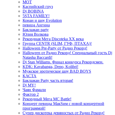
МОТ
Каспийский груз
Dj BOBINA
5STA FAMILY!
Конан и шоу Evolution
певица Ангина
Баклажан party
Юлия Волкова
Рекордная Мега Discoteka XX века
Группа CENTR (SLIM, ГУФ, ПТАХА)!
Halloween Pre-Party от Радио Рекорд!
Halloween от Радио Рекорд! Специальный гость Dj
Natasha Baccardi!
Dj Stan Williams. Финал конкурса Рекордсмен.
KDK: Kavabanga, Depo, Kolibri!
Мужское эротическое шоу BAD BOYS
КАСТА
Баклажан Party часть вторая!
Dj MY!
Чаян Фамали
Фактор 2
Рекордный Мега МС Battle!
Концерт певицы МакSим с новой концертной
программой!
Супер дискотека девяностых от Радио Рекорд!