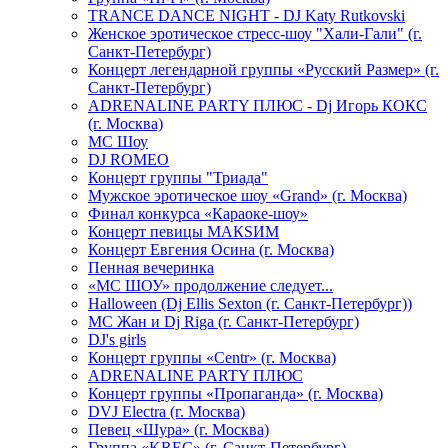
TRANCE DANCE NIGHT - DJ Katy Rutkovski
Женское эротическое стресс-шоу "Хали-Гали" (г.
Санкт-Петербург)
Концерт легендарной группы «Русский Размер» (г.
Санкт-Петербург)
ADRENALINE PARTY ПЛЮС - Dj Игорь КОКС
(г. Москва)
MC Шоу
DJ ROMEO
Концерт группы "Триада"
Мужское эротическое шоу «Grand» (г. Москва)
Финал конкурса «Караоке-шоу»
Концерт певицы МАКSИМ
Концерт Евгения Осина (г. Москва)
Пенная вечеринка
«МС ШОУ» продолжение следует...
Halloween (Dj Ellis Sexton (г. Санкт-Петербург))
МС Жан и Dj Riga (г. Санкт-Петербург)
DJ's girls
Концерт группы «Centr» (г. Москва)
ADRENALINE PARTY ПЛЮС
Концерт группы «Пропаганда» (г. Москва)
DVJ Electra (г. Москва)
Певец «Шура» (г. Москва)
Группа «KREC» (г. Санкт-Петербург)