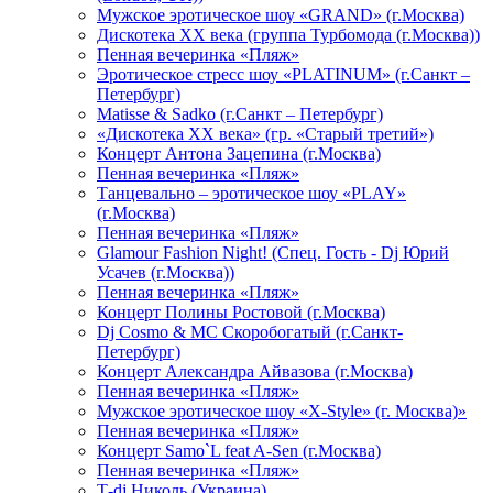
Мужское эротическое шоу «GRAND» (г.Москва)
Дискотека XX века (группа Турбомода (г.Москва))
Пенная вечеринка «Пляж»
Эротическое стресс шоу «PLATINUM» (г.Санкт –
Петербург)
Matisse & Sadko (г.Санкт – Петербург)
«Дискотека ХХ века» (гр. «Старый третий»)
Концерт Антона Зацепина (г.Москва)
Пенная вечеринка «Пляж»
Танцевально – эротическое шоу «PLAY»
(г.Москва)
Пенная вечеринка «Пляж»
Glamour Fashion Night! (Спец. Гость - Dj Юрий
Усачев (г.Москва))
Пенная вечеринка «Пляж»
Концерт Полины Ростовой (г.Москва)
Dj Cosmo & МС Скоробогатый (г.Санкт-
Петербург)
Концерт Александра Айвазова (г.Москва)
Пенная вечеринка «Пляж»
Мужское эротическое шоу «X-Style» (г. Москва)»
Пенная вечеринка «Пляж»
Концерт Samo`L feat A-Sen (г.Москва)
Пенная вечеринка «Пляж»
Т-dj Николь (Украина)