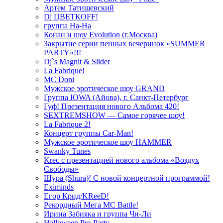
Артем Татищевский
Dj ЦВЕТКOFF!
группа На-На
Конан и шоу Evolution (г.Москва)
Закрытие серии пенных вечеринок «SUMMER
PARTY»!!!
Dj`s Magnit & Slider
La Fabrique!
MC Doni
Мужское эротическое шоу GRAND
Группа IOWA (Айова), г. Санкт-Петербург
Гуф! Презентация нового Альбома 420!
SEXTREMSHOW — Самое горячее шоу!
La Fabrique 2!
Концерт группы Car-Man!
Мужское эротическое шоу HAMMER
Swanky Tunes
Krec с презентацией нового альбома «Воздух
Свободы»
Шура (Shura)! С новой концертной программой!
Eximinds
Егор Крид/KReeD!
Рекордный Мега МС Battle!
Ирина Забияка и группа Чи-Ли
Halloween Pre-Party