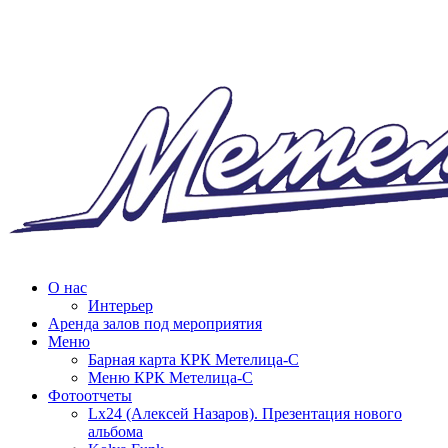
О нас
Интерьер
Аренда залов под мероприятия
Меню
Барная карта КРК Метелица-С
Меню КРК Метелица-С
Фотоотчеты
Lx24 (Алексей Назаров). Презентация нового
альбома