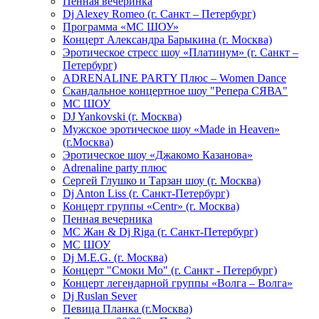
Пенная вечеринка
Dj Alexey Romeo (г. Санкт – Петербург)
Программа «МС ШОУ»
Концерт Александра Барыкина (г. Москва)
Эротическое стресс шоу «Платинум» (г. Санкт –
Петербург)
ADRENALINE PARTY Плюс – Women Dance
Скандальное концертное шоу "Репера СЯВА"
МС ШОУ
DJ Yankovski (г. Москва)
Мужское эротическое шоу «Made in Heaven»
(г.Москва)
Эротическое шоу «Джакомо Казанова»
Adrenaline party плюс
Сергей Глушко и Тарзан шоу (г. Москва)
Dj Anton Liss (г. Санкт-Петербург)
Концерт группы «Centr» (г. Москва)
Пенная вечерника
МС Жан & Dj Riga (г. Санкт-Петербург)
МС ШОУ
Dj M.E.G. (г. Москва)
Концерт "Смоки Мо" (г. Санкт - Петербург)
Концерт легендарной группы «Волга – Волга»
Dj Ruslan Sever
Певица Планка (г.Москва)