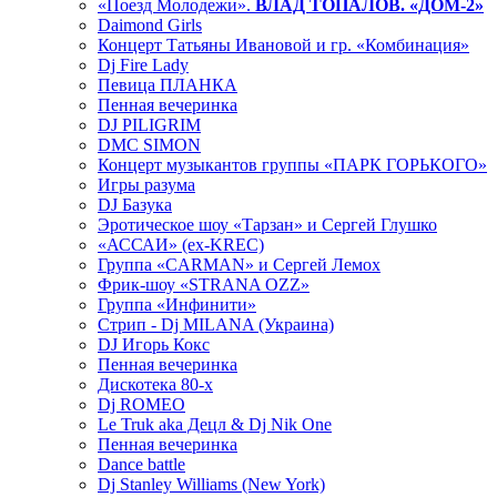
«Поезд Молодежи».
ВЛАД ТОПАЛОВ. «ДОМ-2»
Daimond Girls
Концерт Татьяны Ивановой и гр. «Комбинация»
Dj Fire Lady
Певица ПЛАНКА
Пенная вечеринка
DJ PILIGRIM
DMC SIMON
Концерт музыкантов группы «ПАРК ГОРЬКОГО»
Игры разума
DJ Базука
Эротическое шоу «Тарзан» и Сергей Глушко
«АССАИ» (ex-KREC)
Группа «CARMAN» и Сергей Лемох
Фрик-шоу «STRANA OZZ»
Группа «Инфинити»
Стрип - Dj MILANA (Украина)
DJ Игорь Кокс
Пенная вечеринка
Дискотека 80-х
Dj ROMEO
Le Truk aka Децл & Dj Nik One
Пенная вечеринка
Dance battle
Dj Stanley Williams (New York)