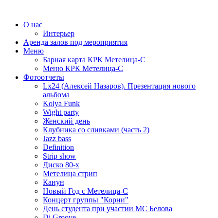
О нас
Интерьер
Аренда залов под мероприятия
Меню
Барная карта КРК Метелица-С
Меню КРК Метелица-С
Фотоотчеты
Lx24 (Алексей Назаров). Презентация нового
альбома
Kolya Funk
Wight party
Женский день
Клубника со сливками (часть 2)
Jazz bass
Definition
Strip show
Диско 80-х
Метелица стрип
Канун
Новый Год с Метелица-С
Концерт группы "Корни"
День студента при участии МС Белова
Dj Groove