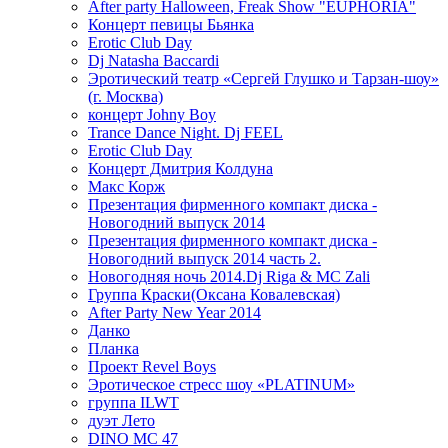
After party Halloween, Freak Show "EUPHORIA"
Концерт певицы Бьянка
Erotic Club Day
Dj Natasha Baccardi
Эротический театр «Сергей Глушко и Тарзан-шоу»
(г. Москва)
концерт Johny Boy
Trance Dance Night. Dj FEEL
Erotic Club Day
Концерт Дмитрия Колдуна
Макс Корж
Презентация фирменного компакт диска -
Новогодний выпуск 2014
Презентация фирменного компакт диска -
Новогодний выпуск 2014 часть 2.
Новогодняя ночь 2014.Dj Riga & MC Zali
Группа Краски(Оксана Ковалевская)
After Party New Year 2014
Данко
Планка
Проект Revel Boys
Эротическое стресс шоу «PLATINUM»
группа ILWT
дуэт Лето
DINO MC 47