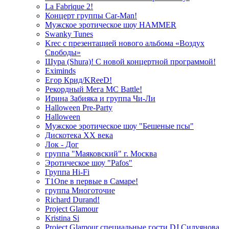
La Fabrique 2!
Концерт группы Car-Man!
Мужское эротическое шоу HAMMER
Swanky Tunes
Krec с презентацией нового альбома «Воздух
Свободы»
Шура (Shura)! С новой концертной программой!
Eximinds
Егор Крид/KReeD!
Рекордный Мега МС Battle!
Ирина Забияка и группа Чи-Ли
Halloween Pre-Party
Halloween
Мужское эротическое шоу "Бешеные псы"
Дискотека ХХ века
Лок - Дог
группа "Маяковский" г. Москва
Эротическое шоу "Pafos"
Группа Hi-Fi
T1One в первые в Самаре!
группа Многоточие
Richard Durand!
Project Glamour
Kristina Si
Project Glamour специальные гости DJ Силуянова