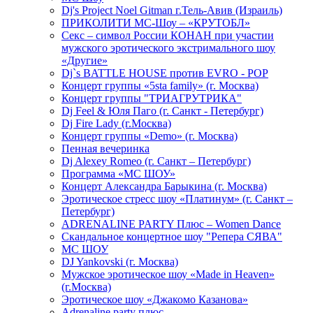
Dj's Project Noel Gitman г.Тель-Авив (Израиль)
ПРИКОЛИТИ МС-Шоу – «КРУТОБЛ»
Секс – символ России КОНАН при участии
мужского эротического экстримального шоу
«Другие»
Dj`s BATTLE HOUSE против EVRO - POP
Концерт группы «5sta family» (г. Москва)
Концерт группы "ТРИАГРУТРИКА"
Dj Feel & Юля Паго (г. Санкт - Петербург)
Dj Fire Lady (г.Москва)
Концерт группы «Demo» (г. Москва)
Пенная вечеринка
Dj Alexey Romeo (г. Санкт – Петербург)
Программа «МС ШОУ»
Концерт Александра Барыкина (г. Москва)
Эротическое стресс шоу «Платинум» (г. Санкт –
Петербург)
ADRENALINE PARTY Плюс – Women Dance
Скандальное концертное шоу "Репера СЯВА"
МС ШОУ
DJ Yankovski (г. Москва)
Мужское эротическое шоу «Made in Heaven»
(г.Москва)
Эротическое шоу «Джакомо Казанова»
Adrenaline party плюс