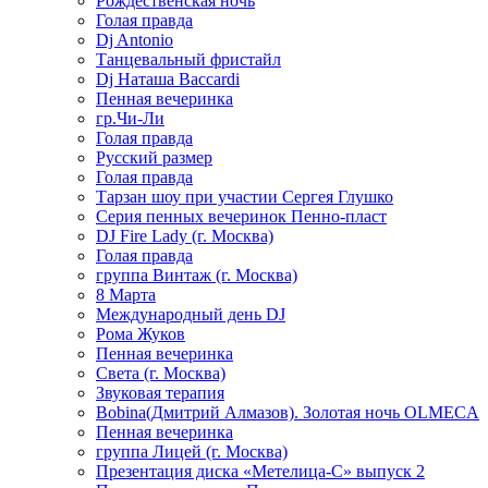
Рождественская ночь
Голая правда
Dj Antonio
Танцевальный фристайл
Dj Наташа Baccardi
Пенная вечеринка
гр.Чи-Ли
Голая правда
Русский размер
Голая правда
Тарзан шоу при участии Сергея Глушко
Серия пенных вечеринок Пенно-пласт
DJ Fire Lady (г. Москва)
Голая правда
группа Винтаж (г. Москва)
8 Марта
Международный день DJ
Рома Жуков
Пенная вечеринка
Света (г. Москва)
Звуковая терапия
Bobina(Дмитрий Алмазов). Золотая ночь OLMECA
Пенная вечеринка
группа Лицей (г. Москва)
Презентация диска «Метелица-С» выпуск 2