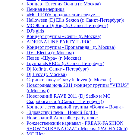
Концерт Евгения Осина (г. Москва)
Пенная вечеринка
«МС ШОУ» продолжение следует...
Halloween (Dj Ellis Sexton (г. Санкт-Петербург))
МС Жан и Dj Riga (г. Санкт-Петербург)
DJ's girls
Концерт группы «Centr» (г. Москва)
ADRENALINE PARTY ПЛЮС
Концерт группы «Пропаганда» (г. Москва)
DVJ Electra (г. Москва)
Певец «Шура» (г. Москва)
Группа «KREC» (г. Санкт-Петербург)
Dj Kefir (г. Санкт - Петербург)
Dj Lvov (г. Москва)
Стриптиз шоу «Crazy in love» (г. Москва)
Новогодняя ночь 2011 (концерт группы "VIRUS"
(г.Москва))
Новогодний RAVE 2011 (Dj Sadko и MC
Скоробогатый (г.Санкт – Петербург))
Концерт легендарной группы «Волга – Волга»
«Здравствуй пена – Новый Год!!!»
Новогодний Adrenaline party плюс
Рождественский карнавал - FREAK-FASHION
SHOW "STRANA OZZ" г.Москва (PACHA Club)
MC Шоу