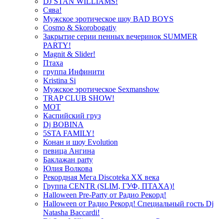
DJ STAN WILLIAMS!
Сява!
Мужское эротическое шоу BAD BOYS
Cosmo & Skorobogatiy
Закрытие серии пенных вечеринок SUMMER
PARTY!
Magnit & Slider!
Птаха
группа Инфинити
Kristina Si
Мужское эротическое Sexmanshow
TRAP CLUB SHOW!
МОТ
Каспийский груз
Dj BOBINA
5STA FAMILY!
Конан и шоу Evolution
певица Ангина
Баклажан party
Юлия Волкова
Рекордная Мега Discoteka XX века
Группа CENTR (SLIM, ГУФ, ПТАХА)!
Halloween Pre-Party от Радио Рекорд!
Halloween от Радио Рекорд! Специальный гость Dj
Natasha Baccardi!