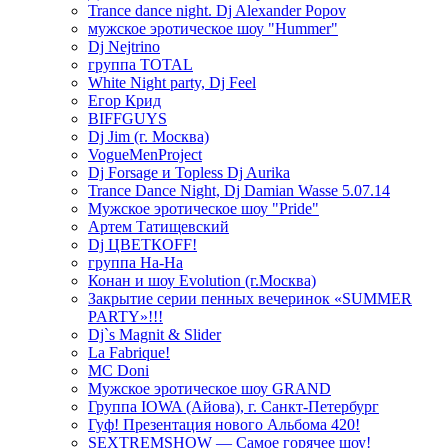
Trance dance night. Dj Alexander Popov
мужское эротическое шоу "Hummer"
Dj Nejtrino
группа TOTAL
White Night party, Dj Feel
Егор Крид
BIFFGUYS
Dj Jim (г. Москва)
VogueMenProject
Dj Forsage и Topless Dj Aurika
Trance Dance Night, Dj Damian Wasse 5.07.14
Мужское эротическое шоу "Pride"
Артем Татищевский
Dj ЦВЕТКOFF!
группа На-На
Конан и шоу Evolution (г.Москва)
Закрытие серии пенных вечеринок «SUMMER
PARTY»!!!
Dj`s Magnit & Slider
La Fabrique!
MC Doni
Мужское эротическое шоу GRAND
Группа IOWA (Айова), г. Санкт-Петербург
Гуф! Презентация нового Альбома 420!
SEXTREMSHOW — Самое горячее шоу!