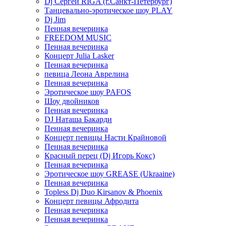
Dj Сергей RIGA (г.Санкт-Петербург)
Танцевально-эротическое шоу PLAY
Dj Jim
Пенная вечеринка
FREEDOM MUSIC
Пенная вечеринка
Концерт Julia Lasker
Пенная вечеринка
певица Леона Аврелина
Пенная вечеринка
Эротическое шоу PAFOS
Шоу двойников
Пенная вечеринка
DJ Наташа Бакарди
Пенная вечеринка
Концерт певицы Насти Крайновой
Пенная вечеринка
Красный перец (Dj Игорь Кокс)
Пенная вечеринка
Эротическое шоу GREASE (Ukraaine)
Пенная вечеринка
Topless Dj Duo Kirsanov & Phoenix
Концерт певицы Афродита
Пенная вечеринка
Пенная вечеринка