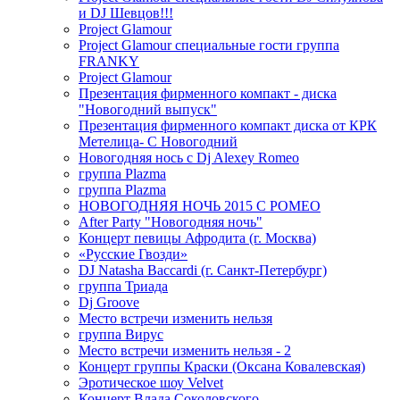
и DJ Шевцов!!!
Project Glamour
Project Glamour специальные гости группа
FRANKY
Project Glamour
Презентация фирменного компакт - диска
"Новогодний выпуск"
Презентация фирменного компакт диска от КРК
Метелица- С Новогодний
Новогодняя нось с Dj Alexey Romeo
группа Plazma
группа Plazma
НОВОГОДНЯЯ НОЧЬ 2015 C РОМЕО
After Party "Новогодняя ночь"
Концерт певицы Афродита (г. Москва)
«Русские Гвозди»
DJ Natasha Baccardi (г. Санкт-Петербург)
группа Триада
Dj Groove
Место встречи изменить нельзя
группа Вирус
Место встречи изменить нельзя - 2
Концерт группы Краски (Оксана Ковалевская)
Эротическое шоу Velvet
Концерт Влада Соколовского