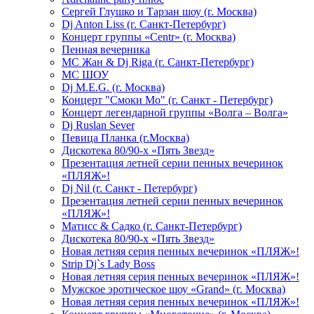
Сергей Глушко и Тарзан шоу (г. Москва)
Dj Anton Liss (г. Санкт-Петербург)
Концерт группы «Centr» (г. Москва)
Пенная вечерника
МС Жан & Dj Riga (г. Санкт-Петербург)
МС ШОУ
Dj M.E.G. (г. Москва)
Концерт "Смоки Мо" (г. Санкт - Петербург)
Концерт легендарной группы «Волга – Волга»
Dj Ruslan Sever
Певица Планка (г.Москва)
Дискотека 80/90-х «Пять Звезд»
Презентация летней серии пенных вечеринок
«ПЛЯЖ»!
Dj Nil (г. Санкт - Петербург)
Презентация летней серии пенных вечеринок
«ПЛЯЖ»!
Матисс & Садко (г. Санкт-Петербург)
Дискотека 80/90-х «Пять Звезд»
Новая летняя серия пенных вечеринок «ПЛЯЖ»!
Strip Dj`s Lady Boss
Новая летняя серия пенных вечеринок «ПЛЯЖ»!
Мужское эротическое шоу «Grand» (г. Москва)
Новая летняя серия пенных вечеринок «ПЛЯЖ»!