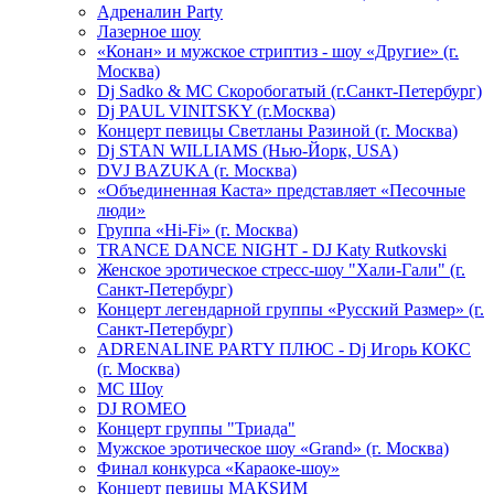
Адреналин Party
Лазерное шоу
«Конан» и мужское стриптиз - шоу «Другие» (г.
Москва)
Dj Sadko & МС Скоробогатый (г.Санкт-Петербург)
Dj PAUL VINITSKY (г.Москва)
Концерт певицы Светланы Разиной (г. Москва)
Dj STAN WILLIAMS (Нью-Йорк, USA)
DVJ BAZUKA (г. Москва)
«Объединенная Каста» представляет «Песочные
люди»
Группа «Hi-Fi» (г. Москва)
TRANCE DANCE NIGHT - DJ Katy Rutkovski
Женское эротическое стресс-шоу "Хали-Гали" (г.
Санкт-Петербург)
Концерт легендарной группы «Русский Размер» (г.
Санкт-Петербург)
ADRENALINE PARTY ПЛЮС - Dj Игорь КОКС
(г. Москва)
MC Шоу
DJ ROMEO
Концерт группы "Триада"
Мужское эротическое шоу «Grand» (г. Москва)
Финал конкурса «Караоке-шоу»
Концерт певицы МАКSИМ