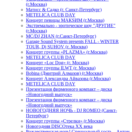
(г.Москва)
Матисс & Садко (г. Санкт-Петербург)
METELICA CLUB DAY
Концерт певицы МАКSИМ (г.Москва)
Экстремально - эротическое шоу "ДРУГИЕ"
(г.Москва)
МС/DJ ZHAN (г.Санкт-Петербург)
Garage Sound System presents FALL - WINTER
TOUR, Dj SUHOV (г. Москва)
Концерт группы «PLAZMA» (г.Москва)
METELICA CLUB DAY
Концерт «Loc Dog» (г. Москва)
Концерт группы ILWT (г. Москва)
Bobina (Дмитрий Алмазов) (г.Москва)
Концерт Александра Айвазова (г.Москва)
METELICA CLUB DAY
Презентация фирменного компакт – диска
«Новогодний выпуск»
Презентация фирменного компакт – диска
«Новогодний выпуск»
НОВОГОДНЯЯ НОЧЬ - DJ ROMEO (Санкт-
Петербург)
Концерт группы «Стрелки» (г.Москва)
Новогодняя DISCOтека ХХ века
Рождественская ночь! Специальный гость – Антон