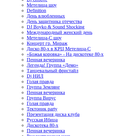
Метелица шоу
Definition
День влюбленных
День защитника отечества
DJ Boyko & Sound Shocking
Международный женский день
Метелица-С шоу
Концерт гр. Мираж
Диско 80-х в КРЦ Метелица-С
«Божья коровка» - На дискотеке 80-х
Пенная вечеринка
Легенда! Группа «Демо»
Танцевальный фристайл
Dj НИЛ
Голая правда
Группа Земляне
Пенная вечеринка
Группа Вирус
Голая правда
Тектоник party
Презентация диска клуба
Русская Ибица
Дискотека 80-х
Пенная вечеринка