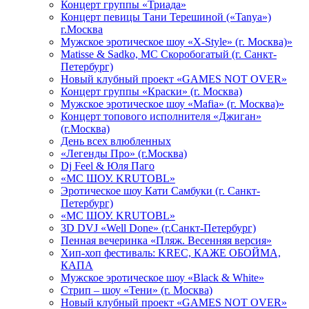
Концерт группы «Триада»
Концерт певицы Тани Терешиной («Tanya»)
г.Москва
Мужское эротическое шоу «X-Style» (г. Москва)»
Matissе & Sadko, MC Скоробогатый (г. Санкт-
Петербург)
Новый клубный проект «GAMES NOT OVER»
Концерт группы «Краски» (г. Москва)
Мужское эротическое шоу «Mafia» (г. Москва)»
Концерт топового исполнителя «Джиган»
(г.Москва)
День всех влюбленных
«Легенды Про» (г.Москва)
Dj Feel & Юля Паго
«МС ШОУ. KRUTOBL»
Эротическое шоу Кати Самбуки (г. Санкт-
Петербург)
«МС ШОУ. KRUTOBL»
3D DVJ «Well Done» (г.Санкт-Петербург)
Пенная вечеринка «Пляж. Весенняя версия»
Хип-хоп фестиваль: KREC, КАЖЕ ОБОЙМА,
КАПА
Мужское эротическое шоу «Black & White»
Стрип – шоу «Тени» (г. Москва)
Новый клубный проект «GAMES NOT OVER»