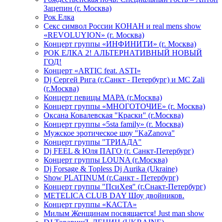
Зацепин (г. Москва)
Рок Елка
Секс символ России КОНАН и real mens show
«REVOLUYION» (г. Москва)
Концерт группы «ИНФИНИТИ» (г. Москва)
РОК ЕЛКА 2! АЛЬТЕРНАТИВНЫЙ НОВЫЙ
ГОД!
Концерт «ARTIC feat. ASTI»
Dj Сергей Рига (г.Санкт - Петербург) и MC Zali
(г.Москва)
Концерт певицы МАРА (г.Москва)
Концерт группы «МНОГОТОЧИЕ» (г. Москва)
Оксана Ковалевская "Краски" (г.Москва)
Концерт группы «5sta family» (г. Москва)
Мужское эротическое шоу "KaZanova"
Концерт группы "ТРИАДА"
Dj FEEL & Юля ПАГО (г. Санкт-Петербург)
Концерт группы LOUNA (г.Москва)
Dj Forsage & Topless Dj Aurika (Ukraine)
Show PLATINUM (г.Санкт - Петербург)
Концерт группы "ПсиХея" (г.Снакт-Петербург)
METELICA CLUB DAY Шоу двойников.
Концерт группы «КАСТА»
Милым Женщинам посвящается! Just man show