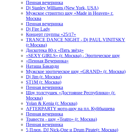
Пенная вечеринка
Dj Stanley Williams (New York, USA)
Мужское стриптиз шоу «Made in Heaven» г.
Москва
Пенная вечеринка
Dj Fire Lady
Концерт группы «25/17»
TRANCE DANCE NIGHT - Dj PAUL VINITSKY
(г.Москва)
Дискотека 80-х «Пять звёзд»
«SEXY GIRLS» (г. Москва) - Эротическое шоу
«Пенная Вечеринка»
Hаташа Бакарди
Мужское эротическое шоу «GRAND» (г. Москва)
Dj Jim (г. Москва)
ST1M (г. Москва)
Пенная вечеринка
Шоу толстушек «Достояние Республики» (г.
Москва)
Yolan & Kenia (г. Москва)
AFTERPARTY мото-шоу на пл. Куйбышева
Пенная вечеринка
Травести - шоу «Teatro» (г. Москва)
Пенная вечеринка
5 Плюх, DJ Nick-One и Drum Pirate(г. Москва)