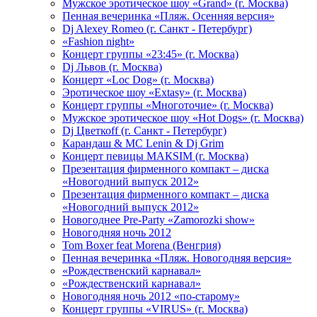
Мужское эротическое шоу «Grand» (г. Москва)
Пенная вечеринка «Пляж. Осенняя версия»
Dj Alexey Romeo (г. Санкт - Петербург)
«Fashion night»
Концерт группы «23:45» (г. Москва)
Dj Львов (г. Москва)
Концерт «Loc Dog» (г. Москва)
Эротическое шоу «Extasy» (г. Москва)
Концерт группы «Многоточие» (г. Москва)
Мужское эротическое шоу «Hot Dogs» (г. Москва)
Dj Цветкоff (г. Санкт - Петербург)
Карандаш & МС Lenin & Dj Grim
Концерт певицы МАКSIМ (г. Москва)
Презентация фирменного компакт – диска
«Новогодний выпуск 2012»
Презентация фирменного компакт – диска
«Новогодний выпуск 2012»
Новогоднее Pre-Party «Zamorozki show»
Новогодняя ночь 2012
Tom Boxer feat Morena (Венгрия)
Пенная вечеринка «Пляж. Новогодняя версия»
«Рождественский карнавал»
«Рождественский карнавал»
Новогодняя ночь 2012 «по-старому»
Концерт группы «VIRUS» (г. Москва)