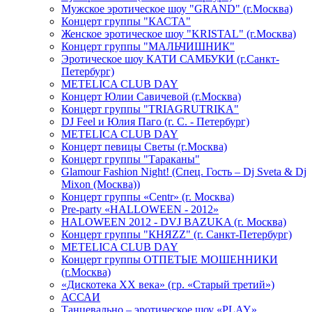
Мужское эротическое шоу "GRAND" (г.Москва)
Концерт группы "КАСТА"
Женское эротическое шоу "KRISTAL" (г.Москва)
Концерт группы "МАЛЬЧИШНИК"
Эротическое шоу КАТИ САМБУКИ (г.Санкт-
Петербург)
METELICA CLUB DAY
Концерт Юлии Савичевой (г.Москва)
Концерт группы "TRIAGRUTRIKA"
DJ Feel и Юлия Паго (г. С. - Петербург)
METELICA CLUB DAY
Концерт певицы Светы (г.Москва)
Концерт группы "Тараканы"
Glamour Fashion Night! (Спец. Гость – Dj Sveta & Dj
Mixon (Москва))
Концерт группы «Centr» (г. Москва)
Pre-party «HALLOWEEN - 2012»
HALOWEEN 2012 - DVJ BAZUKA (г. Москва)
Концерт группы "КНЯZZ" (г. Санкт-Петербург)
METELICA CLUB DAY
Концерт группы ОТПЕТЫЕ МОШЕННИКИ
(г.Москва)
«Дискотека ХХ века» (гр. «Старый третий»)
АССАИ
Танцевально – эротическое шоу «PLAY»