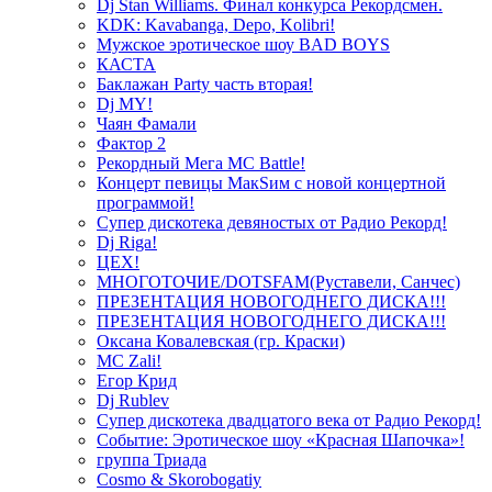
Dj Stan Williams. Финал конкурса Рекордсмен.
KDK: Kavabanga, Depo, Kolibri!
Мужское эротическое шоу BAD BOYS
КАСТА
Баклажан Party часть вторая!
Dj MY!
Чаян Фамали
Фактор 2
Рекордный Мега МС Battle!
Концерт певицы МакSим с новой концертной
программой!
Супер дискотека девяностых от Радио Рекорд!
Dj Riga!
ЦЕХ!
МНОГОТОЧИЕ/DOTSFAM(Руставели, Санчес)
ПРЕЗЕНТАЦИЯ НОВОГОДНЕГО ДИСКА!!!
ПРЕЗЕНТАЦИЯ НОВОГОДНЕГО ДИСКА!!!
Оксана Ковалевская (гр. Краски)
MC Zali!
Егор Крид
Dj Rublev
Супер дискотека двадцатого века от Радио Рекорд!
Событие: Эротическое шоу «Красная Шапочка»!
группа Триада
Cosmo & Skorobogatiy