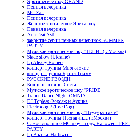
Эротическое шоу GRAND
Пенная вечеринка
MC Zali
Пенная вечеринка
Женское эротическое Эрика шоу
Пенная вечеринка
Artic feat Asti
закрытие серии пенных вечеринок SUMMER
PARTY
Мужское эротическое шоу "ТЕНИ" (г. Москва)
Slade show (Ukraine)
Dj Alexey Romeo
концерт группы Многоточие
концерт группы Братья Гримм
РУССКИЕ ГВОЗДИ
Концерт певицы Света
Мужское эротическое шоу "PRIDE"
Trance Dance Night, OMNIA
DJ-Topless Форсаж и Аурика
Electrodog 2 (Loc Dog)
Мужское эротическое шоу "Неудержимые"
концерт группы Пропаганда (г.Москва)
Самое страшное МС шоу в году. Halloween PRE-
PARTY
Dj Bazuka_Halloween