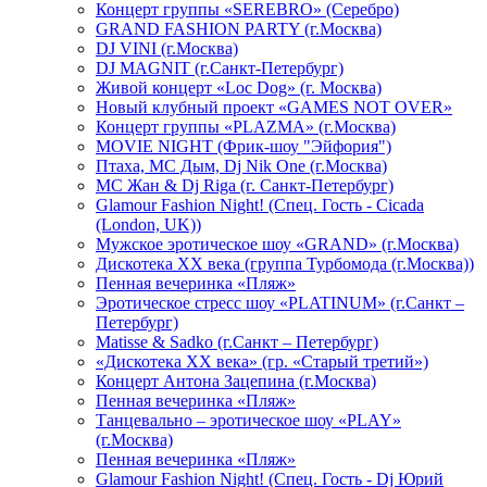
Концерт группы «SEREBRO» (Серебро)
GRAND FASHION PARTY (г.Москва)
DJ VINI (г.Москва)
DJ MAGNIT (г.Санкт-Петербург)
Живой концерт «Loc Dog» (г. Москва)
Новый клубный проект «GAMES NOT OVER»
Концерт группы «PLAZMA» (г.Москва)
MOVIE NIGHT (Фрик-шоу "Эйфория")
Птаха, МС Дым, Dj Nik One (г.Москва)
МС Жан & Dj Riga (г. Санкт-Петербург)
Glamour Fashion Night! (Спец. Гость - Cicada
(London, UK))
Мужское эротическое шоу «GRAND» (г.Москва)
Дискотека XX века (группа Турбомода (г.Москва))
Пенная вечеринка «Пляж»
Эротическое стресс шоу «PLATINUM» (г.Санкт –
Петербург)
Matisse & Sadko (г.Санкт – Петербург)
«Дискотека ХХ века» (гр. «Старый третий»)
Концерт Антона Зацепина (г.Москва)
Пенная вечеринка «Пляж»
Танцевально – эротическое шоу «PLAY»
(г.Москва)
Пенная вечеринка «Пляж»
Glamour Fashion Night! (Спец. Гость - Dj Юрий