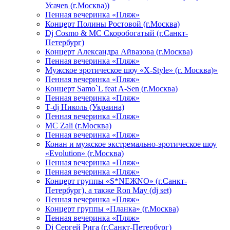
Усачев (г.Москва))
Пенная вечеринка «Пляж»
Концерт Полины Ростовой (г.Москва)
Dj Cosmo & МС Скоробогатый (г.Санкт-
Петербург)
Концерт Александра Айвазова (г.Москва)
Пенная вечеринка «Пляж»
Мужское эротическое шоу «X-Style» (г. Москва)»
Пенная вечеринка «Пляж»
Концерт Samo`L feat A-Sen (г.Москва)
Пенная вечеринка «Пляж»
Т-dj Николь (Украина)
Пенная вечеринка «Пляж»
МС Zali (г.Москва)
Пенная вечеринка «Пляж»
Конан и мужское экстремально-эротическое шоу
«Evolution» (г.Москва)
Пенная вечеринка «Пляж»
Пенная вечеринка «Пляж»
Концерт группы «S*NEЖNO» (г.Санкт-
Петербург), а также Ron May (dj set)
Пенная вечеринка «Пляж»
Концерт группы «Планка» (г.Москва)
Пенная вечеринка «Пляж»
Dj Сергей Рига (г.Санкт-Петербург)