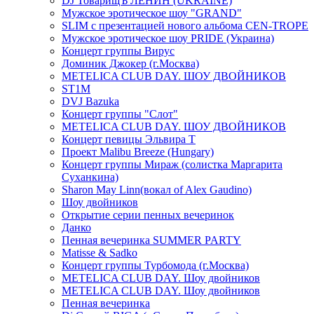
DJ ТоварищЪ ЛЕНИН (UKRAINE)
Мужское эротическое шоу "GRAND"
SLIM с презентацией нового альбома CEN-TROPE
Мужское эротическое шоу PRIDE (Украина)
Концерт группы Вирус
Доминик Джокер (г.Москва)
METELICA CLUB DAY. ШОУ ДВОЙНИКОВ
ST1M
DVJ Bazuka
Концерт группы "Слот"
METELICA CLUB DAY. ШОУ ДВОЙНИКОВ
Концерт певицы Эльвира Т
Проект Malibu Breeze (Hungary)
Концерт группы Мираж (солистка Маргарита
Суханкина)
Sharon May Linn(вокал of Alex Gaudino)
Шоу двойников
Открытие серии пенных вечеринок
Данко
Пенная вечеринка SUMMER PARTY
Matisse & Sadko
Концерт группы Турбомода (г.Москва)
METELICA CLUB DAY. Шоу двойников
METELICA CLUB DAY. Шоу двойников
Пенная вечеринка