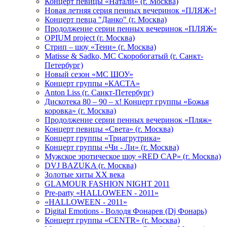
Концерт певицы «Натали» (г. Москва)
Новая летняя серия пенных вечеринок «ПЛЯЖ»!
Концерт певца "Данко" (г. Москва)
Продолжение серии пенных вечеринок «ПЛЯЖ»
OPIUM project (г. Москва)
Стрип – шоу «Тени» (г. Москва)
Matissе & Sadko, MC Скоробогатый (г. Санкт-
Петербург)
Новый сезон «МС ШОУ»
Концерт группы «КАСТА»
Anton Liss (г. Санкт-Петербург)
Дискотека 80 – 90 – х! Концерт группы «Божья
коровка» (г. Москва)
Продолжение серии пенных вечеринок «Пляж»
Концерт певицы «Света» (г. Москва)
Концерт группы «Триагрутрика»
Концерт группы «Чи - Ли» (г. Москва)
Мужское эротическое шоу «RED CAP» (г. Москва)
DVJ BAZUKA (г. Москва)
Золотые хиты XX века
GLAMOUR FASHION NIGHT 2011
Pre-party «HALLOWEEN - 2011»
«HALLOWEEN - 2011»
Digital Emotions - Володя Фонарев (Dj Фонарь)
Концерт группы «CENTR» (г. Москва)