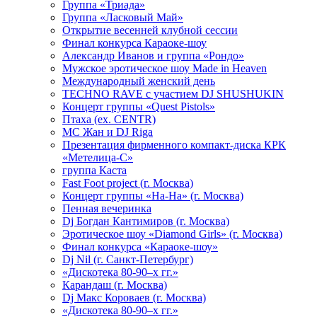
Группа «Триада»
Группа «Ласковый Май»
Открытие весенней клубной сессии
Финал конкурса Караоке-шоу
Александр Иванов и группа «Рондо»
Мужское эротическое шоу Made in Heaven
Международный женский день
TECHNO RAVE с участием DJ SHUSHUKIN
Концерт группы «Quest Pistols»
Птаха (ex. CENTR)
МС Жан и DJ Riga
Презентация фирменного компакт-диска КРК
«Метелица-С»
группа Каста
Fast Foot project (г. Москва)
Концерт группы «На-На» (г. Москва)
Пенная вечеринка
Dj Богдан Кантимиров (г. Москва)
Эротическое шоу «Diamond Girls» (г. Москва)
Финал конкурса «Караоке-шоу»
Dj Nil (г. Санкт-Петербург)
«Дискотека 80-90–х гг.»
Карандаш (г. Москва)
Dj Макс Короваев (г. Москва)
«Дискотека 80-90–х гг.»