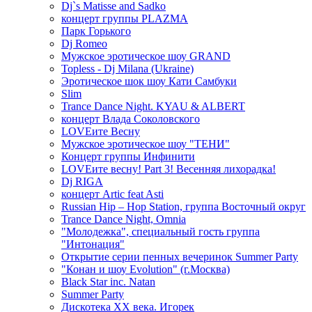
Dj`s Matisse and Sadko
концерт группы PLAZMA
Парк Горького
Dj Romeo
Мужское эротическое шоу GRAND
Topless - Dj Milana (Ukraine)
Эротическое шок шоу Кати Самбуки
Slim
Trance Dance Night. KYAU & ALBERT
концерт Влада Соколовского
LOVEите Весну
Мужское эротическое шоу "ТЕНИ"
Концерт группы Инфинити
LOVEите весну! Part 3! Весенняя лихорадка!
Dj RIGA
концерт Artic feat Asti
Russian Hip – Hop Station, группа Восточный округ
Trance Dance Night, Omnia
"Молодежка", специальный гость группа
"Интонация"
Открытие серии пенных вечеринок Summer Party
"Конан и шоу Evolution" (г.Москва)
Black Star inc. Natan
Summer Party
Дискотека ХХ века. Игорек