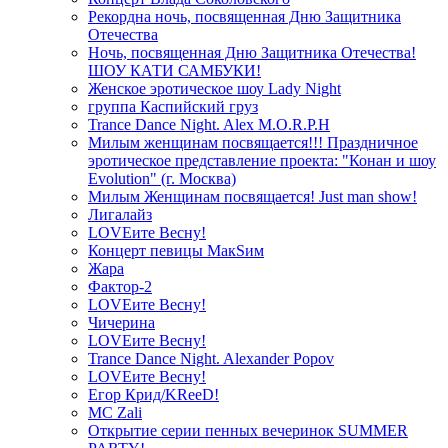
Рекордна ночь, посвященная Дню Защитника
Отечества
Ночь, посвященная Дню Защитника Отечества!
ШОУ КАТИ САМБУКИ!
Женское эротическое шоу Lady Night
группа Каспийский груз
Trance Dance Night. Alex M.O.R.P.H
Милым женщинам посвящается!!! Праздничное
эротическое представление проекта: "Конан и шоу
Evolution" (г. Москва)
Милым Женщинам посвящается! Just man show!
Лигалайз
LOVEите Весну!
Концерт певицы МакSим
Жара
Фактор-2
LOVEите Весну!
Чичерина
LOVEите Весну!
Trance Dance Night. Alexander Popov
LOVEите Весну!
Егор Крид/KReeD!
MC Zali
Открытие серии пенных вечеринок SUMMER