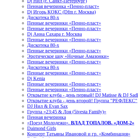
Dj Нил (г. Санкт-Петербург)
Пенная вечеринка «Пенно-пласт»
Dj Игорь КОКС (Dfm г. Москва)
Дискотека 80-х
Пенные вечеринки «Пенно-пласт»
Пенные вечеринки «Пенно-пласт»
Dj Анна Сахара г. Москва
Пенные вечеринки «Пенно-пласт»
Дискотека 80-х
Пенные вечеринки «Пенно-пласт»
Эротическое шоу «Ночные Амазонки»
Пенные вечеринки «Пенно-пласт»
Дискотека 80-х
Пенные вечеринки «Пенно-пласт»
Dj Kenia
Пенные вечеринки «Пенно-пласт»
Пенные вечеринки «Пенно-пласт»
Открытие клуба - день первый! DJ Matisse & DJ Sad
Открытие клуба - день второй! Группа "РЕФЛЕКС"
DJ Нил & Evan Sax
Группа «23:45 & Лоя (5ivesta Family)»
Пенная вечеринка
«Поезд Молодежи».
ВЛАД ТОПАЛОВ. «ДОМ-2»
Daimond Girls
Концерт Татьяны Ивановой и гр. «Комбинация»