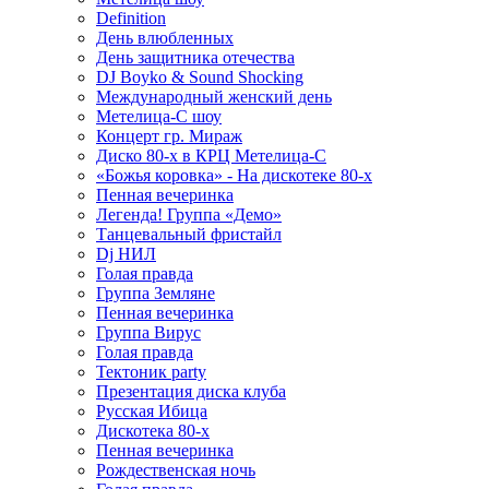
Definition
День влюбленных
День защитника отечества
DJ Boyko & Sound Shocking
Международный женский день
Метелица-С шоу
Концерт гр. Мираж
Диско 80-х в КРЦ Метелица-С
«Божья коровка» - На дискотеке 80-х
Пенная вечеринка
Легенда! Группа «Демо»
Танцевальный фристайл
Dj НИЛ
Голая правда
Группа Земляне
Пенная вечеринка
Группа Вирус
Голая правда
Тектоник party
Презентация диска клуба
Русская Ибица
Дискотека 80-х
Пенная вечеринка
Рождественская ночь