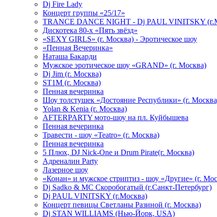
Dj Fire Lady
Концерт группы «25/17»
TRANCE DANCE NIGHT - Dj PAUL VINITSKY (г.М
Дискотека 80-х «Пять звёзд»
«SEXY GIRLS» (г. Москва) - Эротическое шоу
«Пенная Вечеринка»
Hаташа Бакарди
Мужское эротическое шоу «GRAND» (г. Москва)
Dj Jim (г. Москва)
ST1M (г. Москва)
Пенная вечеринка
Шоу толстушек «Достояние Республики» (г. Москва
Yolan & Kenia (г. Москва)
AFTERPARTY мото-шоу на пл. Куйбышева
Пенная вечеринка
Травести - шоу «Teatro» (г. Москва)
Пенная вечеринка
5 Плюх, DJ Nick-One и Drum Pirate(г. Москва)
Адреналин Party
Лазерное шоу
«Конан» и мужское стриптиз - шоу «Другие» (г. Мос
Dj Sadko & МС Скоробогатый (г.Санкт-Петербург)
Dj PAUL VINITSKY (г.Москва)
Концерт певицы Светланы Разиной (г. Москва)
Dj STAN WILLIAMS (Нью-Йорк, USA)