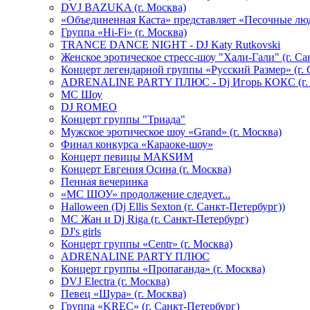
DVJ BAZUKA (г. Москва)
«Объединенная Каста» представляет «Песочные лю
Группа «Hi-Fi» (г. Москва)
TRANCE DANCE NIGHT - DJ Katy Rutkovski
Женское эротическое стресс-шоу "Хали-Гали" (г. Са
Концерт легендарной группы «Русский Размер» (г. 
ADRENALINE PARTY ПЛЮС - Dj Игорь КОКС (г. 
MC Шоу
DJ ROMEO
Концерт группы "Триада"
Мужское эротическое шоу «Grand» (г. Москва)
Финал конкурса «Караоке-шоу»
Концерт певицы МАКSИМ
Концерт Евгения Осина (г. Москва)
Пенная вечеринка
«МС ШОУ» продолжение следует...
Halloween (Dj Ellis Sexton (г. Санкт-Петербург))
МС Жан и Dj Riga (г. Санкт-Петербург)
DJ's girls
Концерт группы «Centr» (г. Москва)
ADRENALINE PARTY ПЛЮС
Концерт группы «Пропаганда» (г. Москва)
DVJ Electra (г. Москва)
Певец «Шура» (г. Москва)
Группа «KREC» (г. Санкт-Петербург)