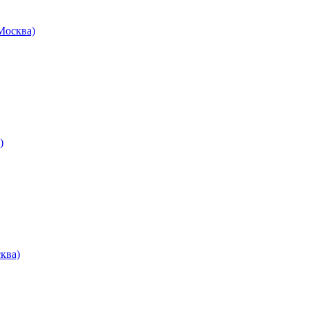
осква)
)
ква)