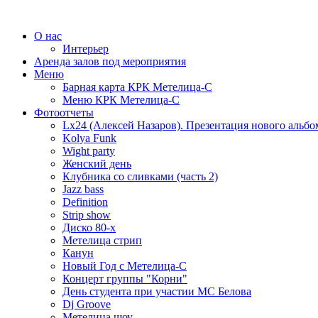
О нас
Интерьер
Аренда залов под мероприятия
Меню
Барная карта КРК Метелица-С
Меню КРК Метелица-С
Фотоотчеты
Lx24 (Алексей Назаров). Презентация нового альбо
Kolya Funk
Wight party
Женский день
Клубника со сливками (часть 2)
Jazz bass
Definition
Strip show
Диско 80-х
Метелица стрип
Канун
Новый Год с Метелица-С
Концерт группы "Корни"
День студента при участии МС Белова
Dj Groove
Метелица шоу