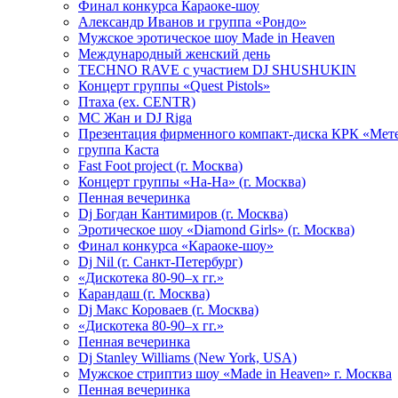
Финал конкурса Караоке-шоу
Александр Иванов и группа «Рондо»
Мужское эротическое шоу Made in Heaven
Международный женский день
TECHNO RAVE с участием DJ SHUSHUKIN
Концерт группы «Quest Pistols»
Птаха (ex. CENTR)
МС Жан и DJ Riga
Презентация фирменного компакт-диска КРК «Мет
группа Каста
Fast Foot project (г. Москва)
Концерт группы «На-На» (г. Москва)
Пенная вечеринка
Dj Богдан Кантимиров (г. Москва)
Эротическое шоу «Diamond Girls» (г. Москва)
Финал конкурса «Караоке-шоу»
Dj Nil (г. Санкт-Петербург)
«Дискотека 80-90–х гг.»
Карандаш (г. Москва)
Dj Макс Короваев (г. Москва)
«Дискотека 80-90–х гг.»
Пенная вечеринка
Dj Stanley Williams (New York, USA)
Мужское стриптиз шоу «Made in Heaven» г. Москва
Пенная вечеринка