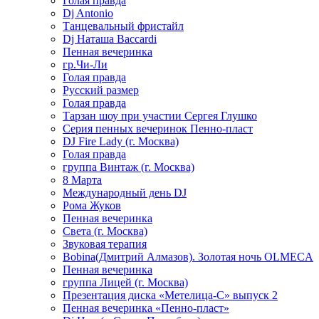
Голая правда
Dj Antonio
Танцевальный фристайл
Dj Наташа Baccardi
Пенная вечеринка
гр.Чи-Ли
Голая правда
Русский размер
Голая правда
Тарзан шоу при участии Сергея Глушко
Серия пенных вечеринок Пенно-пласт
DJ Fire Lady (г. Москва)
Голая правда
группа Винтаж (г. Москва)
8 Марта
Международный день DJ
Рома Жуков
Пенная вечеринка
Света (г. Москва)
Звуковая терапия
Bobina(Дмитрий Алмазов). Золотая ночь OLMECA
Пенная вечеринка
группа Лицей (г. Москва)
Презентация диска «Метелица-С» выпуск 2
Пенная вечеринка «Пенно-пласт»