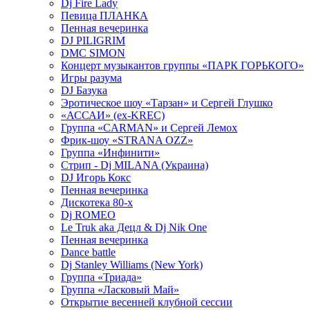
Dj Fire Lady
Певица ПЛАНКА
Пенная вечеринка
DJ PILIGRIM
DMC SIMON
Концерт музыкантов группы «ПАРК ГОРЬКОГО»
Игры разума
DJ Базука
Эротическое шоу «Тарзан» и Сергей Глушко
«АССАИ» (ex-KREC)
Группа «CARMAN» и Сергей Лемох
Фрик-шоу «STRANA OZZ»
Группа «Инфинити»
Стрип - Dj MILANA (Украина)
DJ Игорь Кокс
Пенная вечеринка
Дискотека 80-х
Dj ROMEO
Le Truk aka Децл & Dj Nik One
Пенная вечеринка
Dance battle
Dj Stanley Williams (New York)
Группа «Триада»
Группа «Ласковый Май»
Открытие весенней клубной сессии