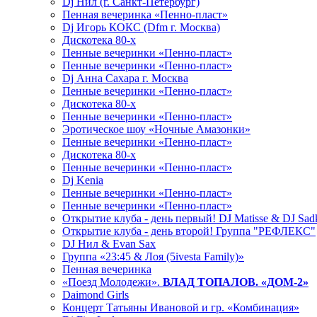
Dj Нил (г. Санкт-Петербург)
Пенная вечеринка «Пенно-пласт»
Dj Игорь КОКС (Dfm г. Москва)
Дискотека 80-х
Пенные вечеринки «Пенно-пласт»
Пенные вечеринки «Пенно-пласт»
Dj Анна Сахара г. Москва
Пенные вечеринки «Пенно-пласт»
Дискотека 80-х
Пенные вечеринки «Пенно-пласт»
Эротическое шоу «Ночные Амазонки»
Пенные вечеринки «Пенно-пласт»
Дискотека 80-х
Пенные вечеринки «Пенно-пласт»
Dj Kenia
Пенные вечеринки «Пенно-пласт»
Пенные вечеринки «Пенно-пласт»
Открытие клуба - день первый! DJ Matisse & DJ Sad
Открытие клуба - день второй! Группа "РЕФЛЕКС"
DJ Нил & Evan Sax
Группа «23:45 & Лоя (5ivesta Family)»
Пенная вечеринка
«Поезд Молодежи».
ВЛАД ТОПАЛОВ. «ДОМ-2»
Daimond Girls
Концерт Татьяны Ивановой и гр. «Комбинация»