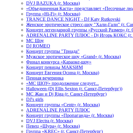
DVJ BAZUKA (г. Москва)
«Объединенная Каста» представляет «Песочные лю
Группа «Hi-Fi» (г. Москва)
TRANCE DANCE NIGHT - DJ Katy Rutkovski
Женское эротическое стресс-шоу "Хали-Гали" (г. Са
Концерт легендарной группы «Русский Размер» (г. 
ADRENALINE PARTY ПЛЮС - Dj Игорь КОКС (г. 
MC Шоу
DJ ROMEO
Концерт группы "Триада"
Мужское эротическое шоу «Grand» (г. Москва)
Финал конкурса «Караоке-шоу»
Концерт певицы МАКSИМ
Концерт Евгения Осина (г. Москва)
Пенная вечеринка
«МС ШОУ» продолжение следует...
Halloween (Dj Ellis Sexton (г. Санкт-Петербург))
МС Жан и Dj Riga (г. Санкт-Петербург)
DJ's girls
Концерт группы «Centr» (г. Москва)
ADRENALINE PARTY ПЛЮС
Концерт группы «Пропаганда» (г. Москва)
DVJ Electra (г. Москва)
Певец «Шура» (г. Москва)
Группа «KREC» (г. Санкт-Петербург)