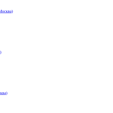
осква)
)
ква)