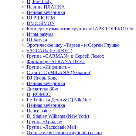
Dj Fire Lady
Певица ПЛАНКА
Пенная вечеринка
DJ PILIGRIM
DMC SIMON
Концерт музыкантов группы «ПАРК ГОРЬКОГО»
Игры разума
DJ Базука
Эротическое шоу «Тарзан» и Сергей Глушко
«АССАИ» (ex-KREC)
Группа «CARMAN» и Сергей Лемох
Фрик-шоу «STRANA OZZ»
Группа «Инфинити»
Стрип - Dj MILANA (Украина)
DJ Игорь Кокс
Пенная вечеринка
Дискотека 80-х
Dj ROMEO
Le Truk aka Децл & Dj Nik One
Пенная вечеринка
Dance battle
Dj Stanley Williams (New York)
Группа «Триада»
Группа «Ласковый Май»
Открытие весенней клубной сессии