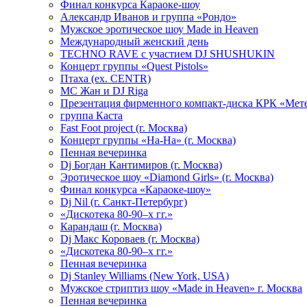
Финал конкурса Караоке-шоу
Александр Иванов и группа «Рондо»
Мужское эротическое шоу Made in Heaven
Международный женский день
TECHNO RAVE с участием DJ SHUSHUKIN
Концерт группы «Quest Pistols»
Птаха (ex. CENTR)
МС Жан и DJ Riga
Презентация фирменного компакт-диска КРК «Мет
группа Каста
Fast Foot project (г. Москва)
Концерт группы «На-На» (г. Москва)
Пенная вечеринка
Dj Богдан Кантимиров (г. Москва)
Эротическое шоу «Diamond Girls» (г. Москва)
Финал конкурса «Караоке-шоу»
Dj Nil (г. Санкт-Петербург)
«Дискотека 80-90–х гг.»
Карандаш (г. Москва)
Dj Макс Короваев (г. Москва)
«Дискотека 80-90–х гг.»
Пенная вечеринка
Dj Stanley Williams (New York, USA)
Мужское стриптиз шоу «Made in Heaven» г. Москва
Пенная вечеринка