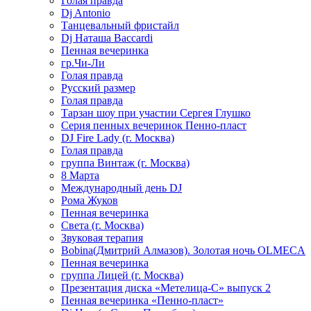
Голая правда
Dj Antonio
Танцевальный фристайл
Dj Наташа Baccardi
Пенная вечеринка
гр.Чи-Ли
Голая правда
Русский размер
Голая правда
Тарзан шоу при участии Сергея Глушко
Серия пенных вечеринок Пенно-пласт
DJ Fire Lady (г. Москва)
Голая правда
группа Винтаж (г. Москва)
8 Марта
Международный день DJ
Рома Жуков
Пенная вечеринка
Света (г. Москва)
Звуковая терапия
Bobina(Дмитрий Алмазов). Золотая ночь OLMECA
Пенная вечеринка
группа Лицей (г. Москва)
Презентация диска «Метелица-С» выпуск 2
Пенная вечеринка «Пенно-пласт»