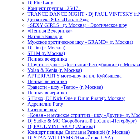
Dj Fire Lady
Концерт группы «25/17»
TRANCE DANCE NIGHT - Dj PAUL VINITSKY (г.М
Дискотека 80-х «Пять звёзд»
«SEXY GIRLS» (г. Москва) - Эротическое шоу
«Пенная Вечеринка»
Hаташа Бакарди
Мужское эротическое шоу «GRAND» (г. Москва)
Dj Jim (г. Москва)
ST1M (г. Москва)
Пенная вечеринка
Шоу толстушек «Достояние Республики» (г. Москва
Yolan & Kenia (г. Москва)
AFTERPARTY мото-шоу на пл. Куйбышева
Пенная вечеринка
Травести - шоу «Teatro» (г. Москва)
Пенная вечеринка
5 Плюх, DJ Nick-One и Drum Pirate(г. Москва)
Адреналин Party
Лазерное шоу
«Конан» и мужское стриптиз - шоу «Другие» (г. Мос
Dj Sadko & МС Скоробогатый (г.Санкт-Петербург)
Dj PAUL VINITSKY (г.Москва)
Концерт певицы Светланы Разиной (г. Москва)
Dj STAN WILLIAMS (Нью-Йорк, USA)