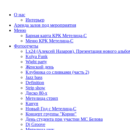
О нас
Интерьер
Аренда залов под мероприятия
Меню
Барная карта КРК Метелица-С
Меню КРК Метелица-С
Фотоотчеты
Lx24 (Алексей Назаров). Презентация нового альбо
Kolya Funk
Wight party
Женский день
Клубника со сливками (часть 2)
Jazz bass
Definition
Strip show
Диско 80-х
Метелица стрип
Канун
Новый Год с Метелица-С
Концерт группы "Корни"
День студента при участии МС Белова
Dj Groove
Метелица шоу