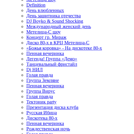
Definition
День влюбленных
День защитника отечества
DJ Boyko & Sound Shocking
Международный женский день
Метелица-С шоу
Концерт гр. Мираж
Диско 80-х в КРЦ Метелица-С
«Божья коровка» - На дискотеке 80-х
Пенная вечеринка
Легенда! Группа «Демо»
Танцевальный фристайл
Dj НИЛ
Голая правда
Группа Земляне
Пенная вечеринка
Группа Вирус
Голая правда
Тектоник party
Презентация диска клуба
Русская Ибица
Дискотека 80-х
Пенная вечеринка
Рождественская ночь