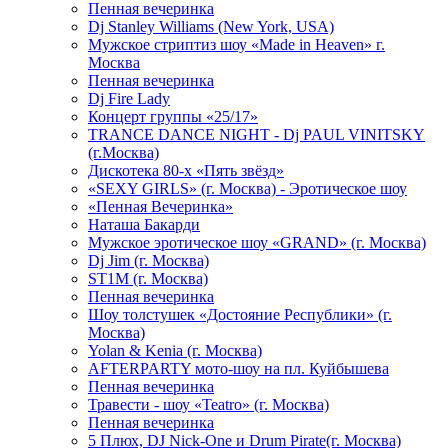
Пенная вечеринка
Dj Stanley Williams (New York, USA)
Мужское стриптиз шоу «Made in Heaven» г.
Москва
Пенная вечеринка
Dj Fire Lady
Концерт группы «25/17»
TRANCE DANCE NIGHT - Dj PAUL VINITSKY
(г.Москва)
Дискотека 80-х «Пять звёзд»
«SEXY GIRLS» (г. Москва) - Эротическое шоу
«Пенная Вечеринка»
Hаташа Бакарди
Мужское эротическое шоу «GRAND» (г. Москва)
Dj Jim (г. Москва)
ST1M (г. Москва)
Пенная вечеринка
Шоу толстушек «Достояние Республики» (г.
Москва)
Yolan & Kenia (г. Москва)
AFTERPARTY мото-шоу на пл. Куйбышева
Пенная вечеринка
Травести - шоу «Teatro» (г. Москва)
Пенная вечеринка
5 Плюх, DJ Nick-One и Drum Pirate(г. Москва)