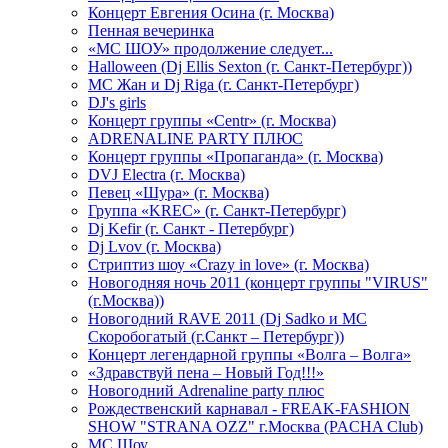
Концерт Евгения Осина (г. Москва)
Пенная вечеринка
«МС ШОУ» продолжение следует...
Halloween (Dj Ellis Sexton (г. Санкт-Петербург))
МС Жан и Dj Riga (г. Санкт-Петербург)
DJ's girls
Концерт группы «Centr» (г. Москва)
ADRENALINE PARTY ПЛЮС
Концерт группы «Пропаганда» (г. Москва)
DVJ Electra (г. Москва)
Певец «Шура» (г. Москва)
Группа «KREC» (г. Санкт-Петербург)
Dj Kefir (г. Санкт - Петербург)
Dj Lvov (г. Москва)
Стриптиз шоу «Crazy in love» (г. Москва)
Новогодняя ночь 2011 (концерт группы "VIRUS"
(г.Москва))
Новогодний RAVE 2011 (Dj Sadko и MC
Скоробогатый (г.Санкт – Петербург))
Концерт легендарной группы «Волга – Волга»
«Здравствуй пена – Новый Год!!!»
Новогодний Adrenaline party плюс
Рождественский карнавал - FREAK-FASHION
SHOW "STRANA OZZ" г.Москва (PACHA Club)
MC Шоу