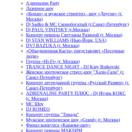
Адреналин Party
Лазерное шоу
«Конан» и мужское стриптиз - шоу «Другие» (г.
Москва)
Dj Sadko & МС Скоробогатый (г.Санкт-Петербург)
Dj PAUL VINITSKY (г.Москва)
Концерт певицы Светланы Разиной (г. Москва)
Dj STAN WILLIAMS (Нью-Йорк, USA)
DVJ BAZUKA (г. Москва)
«Объединенная Каста» представляет «Песочные
люди»
Группа «Hi-Fi» (г. Москва)
TRANCE DANCE NIGHT - DJ Katy Rutkovski
Женское эротическое стресс-шоу "Хали-Гали" (г.
Санкт-Петербург)
Концерт легендарной группы «Русский Размер» (г.
Санкт-Петербург)
ADRENALINE PARTY ПЛЮС - Dj Игорь КОКС
(г. Москва)
MC Шоу
DJ ROMEO
Концерт группы "Триада"
Мужское эротическое шоу «Grand» (г. Москва)
Финал конкурса «Караоке-шоу»
Концерт певицы МАКSИМ