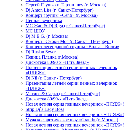
Сергей Глушко и Тарзан шоу (г. Москва)
Dj Anton Liss (г. Санкт-Петербург)
Концерт группы «Centr» (г. Москва)
Пенная вечерника
МС Жан & Dj Riga (г. Санкт-Петербург)
МС ШОУ
Dj M.E.G. (г. Москва)
Концерт "Смоки Мо" (г. Санкт - Петербург)
Концерт легендарной группы «Волга – Волга»
Dj Ruslan Sever
Певица Планка (г.Москва)
Дискотека 80/90-х «Пять Звезд»
Презентация летней серии пенных вечеринок
«ПЛЯЖ»!
Dj Nil (г. Санкт - Петербург)
Презентация летней серии пенных вечеринок
«ПЛЯЖ»!
Матисс & Садко (г. Санкт-Петербург)
Дискотека 80/90-х «Пять Звезд»
Новая летняя серия пенных вечеринок «ПЛЯЖ»!
Strip Dj`s Lady Boss
Новая летняя серия пенных вечеринок «ПЛЯЖ»!
Мужское эротическое шоу «Grand» (г. Москва)
Новая летняя серия пенных вечеринок «ПЛЯЖ»!