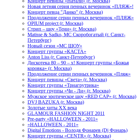
Концерт певицы «Натали» (г. Москва)
Новая летняя серия пенных вечеринок «ПЛЯЖ»!
Концерт певца "Данко" (г. Москва)
Продолжение серии пенных вечеринок «ПЛЯЖ»
OPIUM project (г. Москва)
Стрип – шоу «Тени» (г. Москва)
Matissе & Sadko, MC Скоробогатый (г. Санкт-
Петербург)
Новый сезон «МС ШОУ»
Концерт группы «КАСТА»
Anton Liss (г. Санкт-Петербург)
Дискотека 80 – 90 – х! Концерт группы «Божья
коровка» (г. Москва)
Продолжение серии пенных вечеринок «Пляж»
Концерт певицы «Света» (г. Москва)
Концерт группы «Триагрутрика»
Концерт группы «Чи - Ли» (г. Москва)
Мужское эротическое шоу «RED CAP» (г. Москва)
DVJ BAZUKA (г. Москва)
Золотые хиты XX века
GLAMOUR FASHION NIGHT 2011
Pre-party «HALLOWEEN - 2011»
«HALLOWEEN - 2011»
Digital Emotions - Володя Фонарев (Dj Фонарь)
Концерт группы «CENTR» (г. Москва)