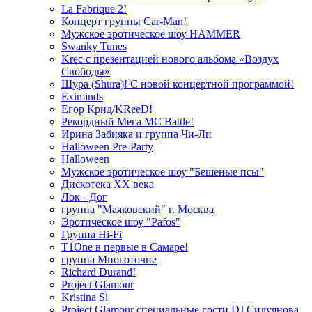
La Fabrique 2!
Концерт группы Car-Man!
Мужское эротическое шоу HAMMER
Swanky Tunes
Krec с презентацией нового альбома «Воздух
Свободы»
Шура (Shura)! С новой концертной программой!
Eximinds
Егор Крид/KReeD!
Рекордный Мега МС Battle!
Ирина Забияка и группа Чи-Ли
Halloween Pre-Party
Halloween
Мужское эротическое шоу "Бешеные псы"
Дискотека ХХ века
Лок - Дог
группа "Маяковский" г. Москва
Эротическое шоу "Pafos"
Группа Hi-Fi
T1One в первые в Самаре!
группа Многоточие
Richard Durand!
Project Glamour
Kristina Si
Project Glamour специальные гости DJ Силуянова