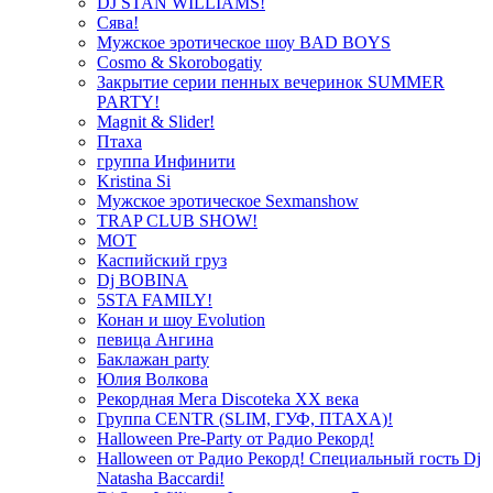
DJ STAN WILLIAMS!
Сява!
Мужское эротическое шоу BAD BOYS
Cosmo & Skorobogatiy
Закрытие серии пенных вечеринок SUMMER
PARTY!
Magnit & Slider!
Птаха
группа Инфинити
Kristina Si
Мужское эротическое Sexmanshow
TRAP CLUB SHOW!
МОТ
Каспийский груз
Dj BOBINA
5STA FAMILY!
Конан и шоу Evolution
певица Ангина
Баклажан party
Юлия Волкова
Рекордная Мега Discoteka XX века
Группа CENTR (SLIM, ГУФ, ПТАХА)!
Halloween Pre-Party от Радио Рекорд!
Halloween от Радио Рекорд! Специальный гость Dj
Natasha Baccardi!