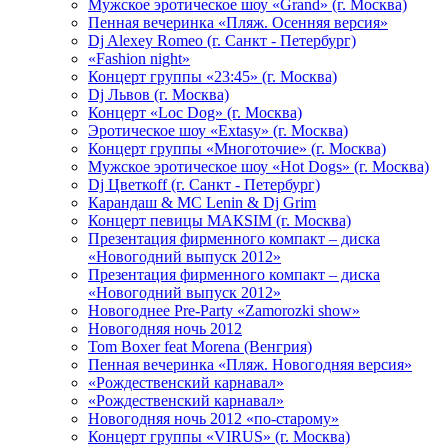
Мужское эротическое шоу «Grand» (г. Москва)
Пенная вечеринка «Пляж. Осенняя версия»
Dj Alexey Romeo (г. Санкт - Петербург)
«Fashion night»
Концерт группы «23:45» (г. Москва)
Dj Львов (г. Москва)
Концерт «Loc Dog» (г. Москва)
Эротическое шоу «Extasy» (г. Москва)
Концерт группы «Многоточие» (г. Москва)
Мужское эротическое шоу «Hot Dogs» (г. Москва)
Dj Цветкоff (г. Санкт - Петербург)
Карандаш & МС Lenin & Dj Grim
Концерт певицы МАКSIМ (г. Москва)
Презентация фирменного компакт – диска
«Новогодний выпуск 2012»
Презентация фирменного компакт – диска
«Новогодний выпуск 2012»
Новогоднее Pre-Party «Zamorozki show»
Новогодняя ночь 2012
Tom Boxer feat Morena (Венгрия)
Пенная вечеринка «Пляж. Новогодняя версия»
«Рождественский карнавал»
«Рождественский карнавал»
Новогодняя ночь 2012 «по-старому»
Концерт группы «VIRUS» (г. Москва)