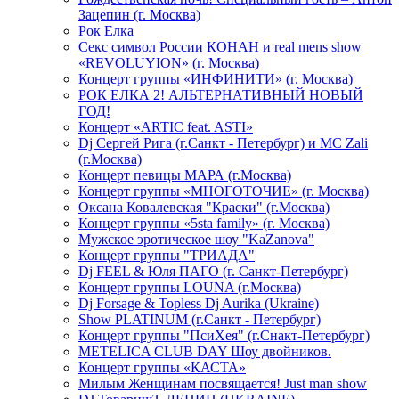
Зацепин (г. Москва)
Рок Елка
Секс символ России КОНАН и real mens show
«REVOLUYION» (г. Москва)
Концерт группы «ИНФИНИТИ» (г. Москва)
РОК ЕЛКА 2! АЛЬТЕРНАТИВНЫЙ НОВЫЙ
ГОД!
Концерт «ARTIC feat. ASTI»
Dj Сергей Рига (г.Санкт - Петербург) и MC Zali
(г.Москва)
Концерт певицы МАРА (г.Москва)
Концерт группы «МНОГОТОЧИЕ» (г. Москва)
Оксана Ковалевская "Краски" (г.Москва)
Концерт группы «5sta family» (г. Москва)
Мужское эротическое шоу "KaZanova"
Концерт группы "ТРИАДА"
Dj FEEL & Юля ПАГО (г. Санкт-Петербург)
Концерт группы LOUNA (г.Москва)
Dj Forsage & Topless Dj Aurika (Ukraine)
Show PLATINUM (г.Санкт - Петербург)
Концерт группы "ПсиХея" (г.Снакт-Петербург)
METELICA CLUB DAY Шоу двойников.
Концерт группы «КАСТА»
Милым Женщинам посвящается! Just man show