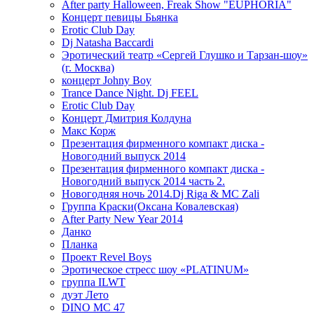
After party Halloween, Freak Show "EUPHORIA"
Концерт певицы Бьянка
Erotic Club Day
Dj Natasha Baccardi
Эротический театр «Сергей Глушко и Тарзан-шоу»
(г. Москва)
концерт Johny Boy
Trance Dance Night. Dj FEEL
Erotic Club Day
Концерт Дмитрия Колдуна
Макс Корж
Презентация фирменного компакт диска -
Новогодний выпуск 2014
Презентация фирменного компакт диска -
Новогодний выпуск 2014 часть 2.
Новогодняя ночь 2014.Dj Riga & MC Zali
Группа Краски(Оксана Ковалевская)
After Party New Year 2014
Данко
Планка
Проект Revel Boys
Эротическое стресс шоу «PLATINUM»
группа ILWT
дуэт Лето
DINO MC 47