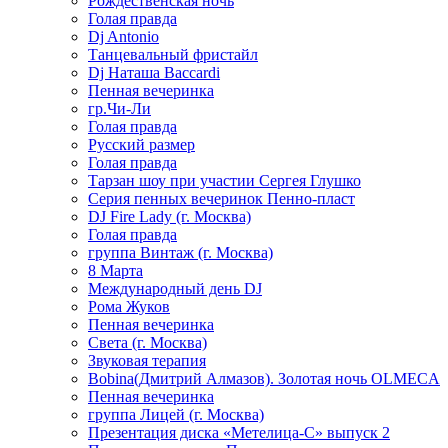
Рождественская ночь
Голая правда
Dj Antonio
Танцевальный фристайл
Dj Наташа Baccardi
Пенная вечеринка
гр.Чи-Ли
Голая правда
Русский размер
Голая правда
Тарзан шоу при участии Сергея Глушко
Серия пенных вечеринок Пенно-пласт
DJ Fire Lady (г. Москва)
Голая правда
группа Винтаж (г. Москва)
8 Марта
Международный день DJ
Рома Жуков
Пенная вечеринка
Света (г. Москва)
Звуковая терапия
Bobina(Дмитрий Алмазов). Золотая ночь OLMECA
Пенная вечеринка
группа Лицей (г. Москва)
Презентация диска «Метелица-С» выпуск 2