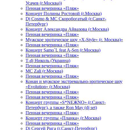
Усачев (г.Москва))
Пенная вечеринка «Пляж»
Концерт Полины Ростовой (г.Москва)
Dj Cosmo & МС Скоробогатый (г.Санкт-
Петербург)
Концерт Александра Айвазова (г.Москва)
Пенная вечеринка «Пляж»
Мужское эротическое шоу «X-Style» (г. Москва)»
Пенная вечеринка «Пляж»
Концерт Samo`L feat A-Sen (г.Москва)
Пенная вечеринка «Пляж»
Т-dj Николь (Украина)
Пенная вечеринка «Пляж»
МС Zali (г.Москва)
Пенная вечеринка «Пляж»
Конан и мужское экстремально-эротическое шоу
«Evolution» (г.Москва)
Пенная вечеринка «Пляж»
Пенная вечеринка «Пляж»
Концерт группы «S*NEЖNO» (г.Санкт-
Петербург), а также Ron May (dj set)
Пенная вечеринка «Пляж»
Концерт группы «Планка» (г.Москва)
Пенная вечеринка «Пляж»
Dj Сергей Рига (г.Санкт-Петербург)