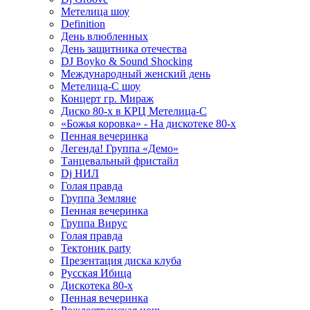
Метелица шоу
Definition
День влюбленных
День защитника отечества
DJ Boyko & Sound Shocking
Международный женский день
Метелица-С шоу
Концерт гр. Мираж
Диско 80-х в КРЦ Метелица-С
«Божья коровка» - На дискотеке 80-х
Пенная вечеринка
Легенда! Группа «Демо»
Танцевальный фристайл
Dj НИЛ
Голая правда
Группа Земляне
Пенная вечеринка
Группа Вирус
Голая правда
Тектоник party
Презентация диска клуба
Русская Ибица
Дискотека 80-х
Пенная вечеринка