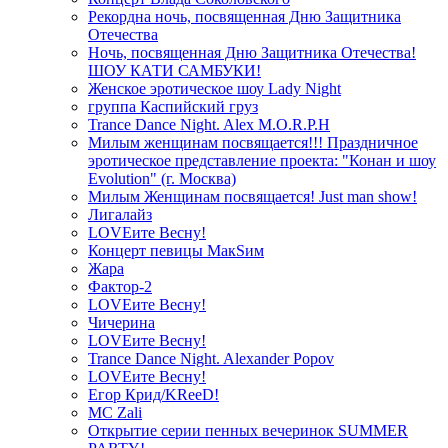
Рекордна ночь, посвященная Дню Защитника
Отечества
Ночь, посвященная Дню Защитника Отечества!
ШОУ КАТИ САМБУКИ!
Женское эротическое шоу Lady Night
группа Каспийский груз
Trance Dance Night. Alex M.O.R.P.H
Милым женщинам посвящается!!! Праздничное
эротическое представление проекта: "Конан и шоу
Evolution" (г. Москва)
Милым Женщинам посвящается! Just man show!
Лигалайз
LOVEите Весну!
Концерт певицы МакSим
Жара
Фактор-2
LOVEите Весну!
Чичерина
LOVEите Весну!
Trance Dance Night. Alexander Popov
LOVEите Весну!
Егор Крид/KReeD!
MC Zali
Открытие серии пенных вечеринок SUMMER