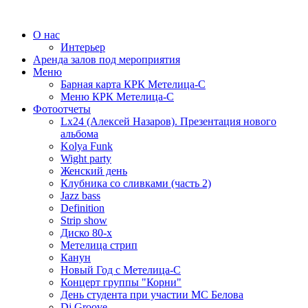
О нас
Интерьер
Аренда залов под мероприятия
Меню
Барная карта КРК Метелица-С
Меню КРК Метелица-С
Фотоотчеты
Lx24 (Алексей Назаров). Презентация нового
альбома
Kolya Funk
Wight party
Женский день
Клубника со сливками (часть 2)
Jazz bass
Definition
Strip show
Диско 80-х
Метелица стрип
Канун
Новый Год с Метелица-С
Концерт группы "Корни"
День студента при участии МС Белова
Dj Groove