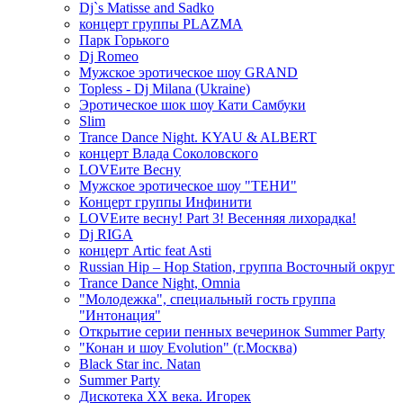
Dj`s Matisse and Sadko
концерт группы PLAZMA
Парк Горького
Dj Romeo
Мужское эротическое шоу GRAND
Topless - Dj Milana (Ukraine)
Эротическое шок шоу Кати Самбуки
Slim
Trance Dance Night. KYAU & ALBERT
концерт Влада Соколовского
LOVEите Весну
Мужское эротическое шоу "ТЕНИ"
Концерт группы Инфинити
LOVEите весну! Part 3! Весенняя лихорадка!
Dj RIGA
концерт Artic feat Asti
Russian Hip – Hop Station, группа Восточный округ
Trance Dance Night, Omnia
"Молодежка", специальный гость группа
"Интонация"
Открытие серии пенных вечеринок Summer Party
"Конан и шоу Evolution" (г.Москва)
Black Star inc. Natan
Summer Party
Дискотека ХХ века. Игорек