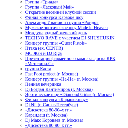
Группа «Триада»
Группа «Ласковый Май»
Открытие весенней клубной сессии
Финал конкурса Караоке-шоу
Александр Иванов и группа «Рондо»
Мужское эротическое шоу Made in Heaven
Международный женский день
TECHNO RAVE с участием DJ SHUSHUKIN
Концерт группы «Quest Pistols»
Птаха (ex. CENTR)
МС Жан и DJ Riga
Презентация фирменного компакт-диска КРК
«Метелица-С»
группа Каста
Fast Foot project (г. Москва)
Концерт группы «На-На» (г. Москва)
Пенная вечеринка
Dj Богдан Кантимиров (г. Москва)
Эротическое шоу «Diamond Girls» (г. Москва)
Финал конкурса «Караоке-шоу»
Dj Nil (г. Санкт-Петербург)
«Дискотека 80-90–х гг.»
Карандаш (г. Москва)
Dj Макс Короваев (г. Москва)
«Дискотека 80-90–х гг.»