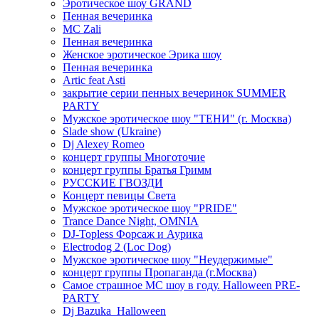
Эротическое шоу GRAND
Пенная вечеринка
MC Zali
Пенная вечеринка
Женское эротическое Эрика шоу
Пенная вечеринка
Artic feat Asti
закрытие серии пенных вечеринок SUMMER
PARTY
Мужское эротическое шоу "ТЕНИ" (г. Москва)
Slade show (Ukraine)
Dj Alexey Romeo
концерт группы Многоточие
концерт группы Братья Гримм
РУССКИЕ ГВОЗДИ
Концерт певицы Света
Мужское эротическое шоу "PRIDE"
Trance Dance Night, OMNIA
DJ-Topless Форсаж и Аурика
Electrodog 2 (Loc Dog)
Мужское эротическое шоу "Неудержимые"
концерт группы Пропаганда (г.Москва)
Самое страшное МС шоу в году. Halloween PRE-
PARTY
Dj Bazuka_Halloween