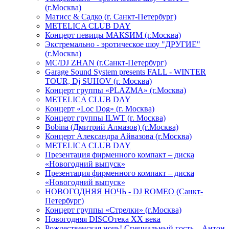
(г.Москва)
Матисс & Садко (г. Санкт-Петербург)
METELICA CLUB DAY
Концерт певицы МАКSИМ (г.Москва)
Экстремально - эротическое шоу "ДРУГИЕ"
(г.Москва)
МС/DJ ZHAN (г.Санкт-Петербург)
Garage Sound System presents FALL - WINTER
TOUR, Dj SUHOV (г. Москва)
Концерт группы «PLAZMA» (г.Москва)
METELICA CLUB DAY
Концерт «Loc Dog» (г. Москва)
Концерт группы ILWT (г. Москва)
Bobina (Дмитрий Алмазов) (г.Москва)
Концерт Александра Айвазова (г.Москва)
METELICA CLUB DAY
Презентация фирменного компакт – диска
«Новогодний выпуск»
Презентация фирменного компакт – диска
«Новогодний выпуск»
НОВОГОДНЯЯ НОЧЬ - DJ ROMEO (Санкт-
Петербург)
Концерт группы «Стрелки» (г.Москва)
Новогодняя DISCOтека ХХ века
Рождественская ночь! Специальный гость – Антон