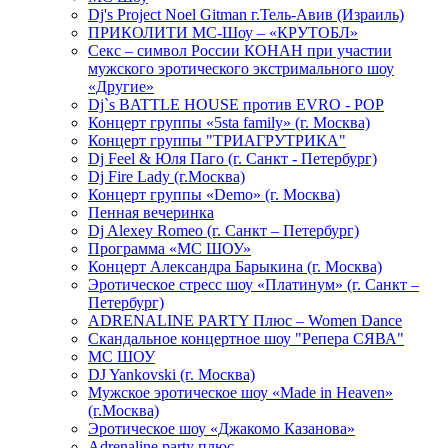
Dj's Project Noel Gitman г.Тель-Авив (Израиль)
ПРИКОЛИТИ МС-Шоу – «КРУТОБЛ»
Секс – символ России КОНАН при участии
мужского эротического экстримального шоу
«Другие»
Dj`s BATTLE HOUSE против EVRO - POP
Концерт группы «5sta family» (г. Москва)
Концерт группы "ТРИАГРУТРИКА"
Dj Feel & Юля Паго (г. Санкт - Петербург)
Dj Fire Lady (г.Москва)
Концерт группы «Demo» (г. Москва)
Пенная вечеринка
Dj Alexey Romeo (г. Санкт – Петербург)
Программа «МС ШОУ»
Концерт Александра Барыкина (г. Москва)
Эротическое стресс шоу «Платинум» (г. Санкт –
Петербург)
ADRENALINE PARTY Плюс – Women Dance
Скандальное концертное шоу "Репера СЯВА"
МС ШОУ
DJ Yankovski (г. Москва)
Мужское эротическое шоу «Made in Heaven»
(г.Москва)
Эротическое шоу «Джакомо Казанова»
Adrenaline party плюс