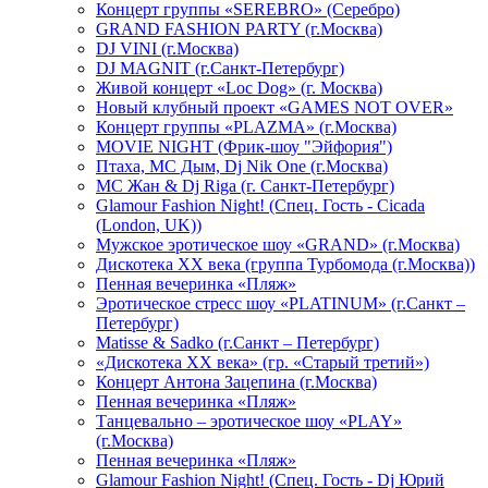
Концерт группы «SEREBRO» (Серебро)
GRAND FASHION PARTY (г.Москва)
DJ VINI (г.Москва)
DJ MAGNIT (г.Санкт-Петербург)
Живой концерт «Loc Dog» (г. Москва)
Новый клубный проект «GAMES NOT OVER»
Концерт группы «PLAZMA» (г.Москва)
MOVIE NIGHT (Фрик-шоу "Эйфория")
Птаха, МС Дым, Dj Nik One (г.Москва)
МС Жан & Dj Riga (г. Санкт-Петербург)
Glamour Fashion Night! (Спец. Гость - Cicada
(London, UK))
Мужское эротическое шоу «GRAND» (г.Москва)
Дискотека XX века (группа Турбомода (г.Москва))
Пенная вечеринка «Пляж»
Эротическое стресс шоу «PLATINUM» (г.Санкт –
Петербург)
Matisse & Sadko (г.Санкт – Петербург)
«Дискотека ХХ века» (гр. «Старый третий»)
Концерт Антона Зацепина (г.Москва)
Пенная вечеринка «Пляж»
Танцевально – эротическое шоу «PLAY»
(г.Москва)
Пенная вечеринка «Пляж»
Glamour Fashion Night! (Спец. Гость - Dj Юрий