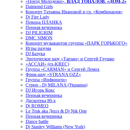
«Поезд Молодежи».
ВЛАД ТОПАЛОВ. «ДОМ-2»
Daimond Girls
Концерт Татьяны Ивановой и гр. «Комбинация»
Dj Fire Lady
Певица ПЛАНКА
Пенная вечеринка
DJ PILIGRIM
DMC SIMON
Концерт музыкантов группы «ПАРК ГОРЬКОГО»
Игры разума
DJ Базука
Эротическое шоу «Тарзан» и Сергей Глушко
«АССАИ» (ex-KREC)
Группа «CARMAN» и Сергей Лемох
Фрик-шоу «STRANA OZZ»
Группа «Инфинити»
Стрип - Dj MILANA (Украина)
DJ Игорь Кокс
Пенная вечеринка
Дискотека 80-х
Dj ROMEO
Le Truk aka Децл & Dj Nik One
Пенная вечеринка
Dance battle
Dj Stanley Williams (New York)