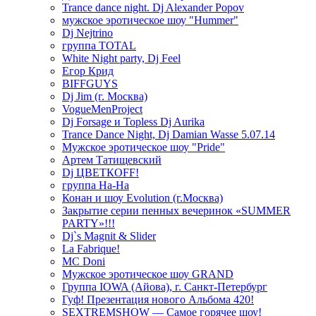
Trance dance night. Dj Alexander Popov
мужское эротическое шоу "Hummer"
Dj Nejtrino
группа TOTAL
White Night party, Dj Feel
Егор Крид
BIFFGUYS
Dj Jim (г. Москва)
VogueMenProject
Dj Forsage и Topless Dj Aurika
Trance Dance Night, Dj Damian Wasse 5.07.14
Мужское эротическое шоу "Pride"
Артем Татищевский
Dj ЦВЕТКOFF!
группа На-На
Конан и шоу Evolution (г.Москва)
Закрытие серии пенных вечеринок «SUMMER
PARTY»!!!
Dj`s Magnit & Slider
La Fabrique!
MC Doni
Мужское эротическое шоу GRAND
Группа IOWA (Айова), г. Санкт-Петербург
Гуф! Презентация нового Альбома 420!
SEXTREMSHOW — Самое горячее шоу!