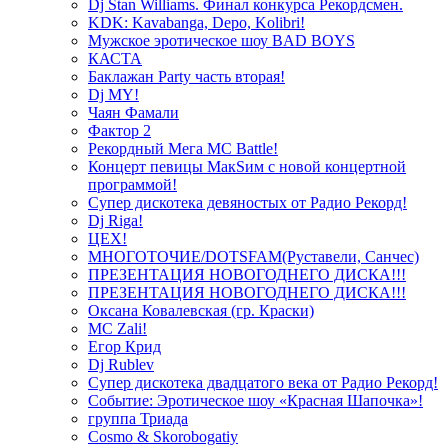
Dj Stan Williams. Финал конкурса Рекордсмен.
KDK: Kavabanga, Depo, Kolibri!
Мужское эротическое шоу BAD BOYS
КАСТА
Баклажан Party часть вторая!
Dj MY!
Чаян Фамали
Фактор 2
Рекордный Мега МС Battle!
Концерт певицы МакSим с новой концертной
программой!
Супер дискотека девяностых от Радио Рекорд!
Dj Riga!
ЦЕХ!
МНОГОТОЧИЕ/DOTSFAM(Руставели, Санчес)
ПРЕЗЕНТАЦИЯ НОВОГОДНЕГО ДИСКА!!!
ПРЕЗЕНТАЦИЯ НОВОГОДНЕГО ДИСКА!!!
Оксана Ковалевская (гр. Краски)
MC Zali!
Егор Крид
Dj Rublev
Супер дискотека двадцатого века от Радио Рекорд!
Событие: Эротическое шоу «Красная Шапочка»!
группа Триада
Cosmo & Skorobogatiy