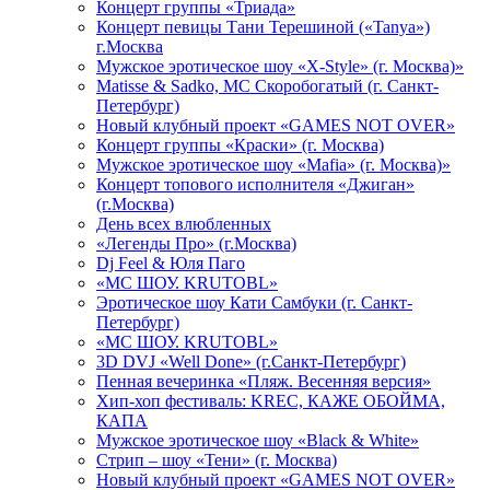
Концерт группы «Триада»
Концерт певицы Тани Терешиной («Tanya»)
г.Москва
Мужское эротическое шоу «X-Style» (г. Москва)»
Matissе & Sadko, MC Скоробогатый (г. Санкт-
Петербург)
Новый клубный проект «GAMES NOT OVER»
Концерт группы «Краски» (г. Москва)
Мужское эротическое шоу «Mafia» (г. Москва)»
Концерт топового исполнителя «Джиган»
(г.Москва)
День всех влюбленных
«Легенды Про» (г.Москва)
Dj Feel & Юля Паго
«МС ШОУ. KRUTOBL»
Эротическое шоу Кати Самбуки (г. Санкт-
Петербург)
«МС ШОУ. KRUTOBL»
3D DVJ «Well Done» (г.Санкт-Петербург)
Пенная вечеринка «Пляж. Весенняя версия»
Хип-хоп фестиваль: KREC, КАЖЕ ОБОЙМА,
КАПА
Мужское эротическое шоу «Black & White»
Стрип – шоу «Тени» (г. Москва)
Новый клубный проект «GAMES NOT OVER»