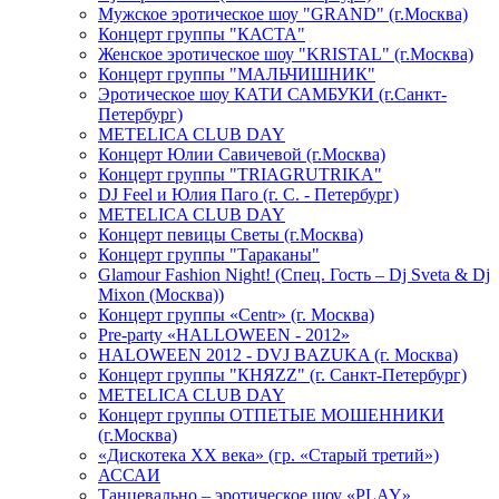
Мужское эротическое шоу "GRAND" (г.Москва)
Концерт группы "КАСТА"
Женское эротическое шоу "KRISTAL" (г.Москва)
Концерт группы "МАЛЬЧИШНИК"
Эротическое шоу КАТИ САМБУКИ (г.Санкт-
Петербург)
METELICA CLUB DAY
Концерт Юлии Савичевой (г.Москва)
Концерт группы "TRIAGRUTRIKA"
DJ Feel и Юлия Паго (г. С. - Петербург)
METELICA CLUB DAY
Концерт певицы Светы (г.Москва)
Концерт группы "Тараканы"
Glamour Fashion Night! (Спец. Гость – Dj Sveta & Dj
Mixon (Москва))
Концерт группы «Centr» (г. Москва)
Pre-party «HALLOWEEN - 2012»
HALOWEEN 2012 - DVJ BAZUKA (г. Москва)
Концерт группы "КНЯZZ" (г. Санкт-Петербург)
METELICA CLUB DAY
Концерт группы ОТПЕТЫЕ МОШЕННИКИ
(г.Москва)
«Дискотека ХХ века» (гр. «Старый третий»)
АССАИ
Танцевально – эротическое шоу «PLAY»