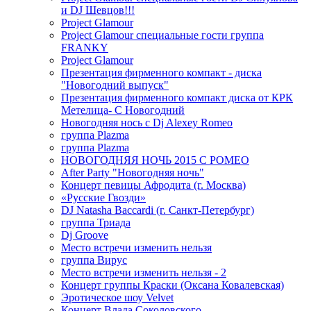
и DJ Шевцов!!!
Project Glamour
Project Glamour специальные гости группа
FRANKY
Project Glamour
Презентация фирменного компакт - диска
"Новогодний выпуск"
Презентация фирменного компакт диска от КРК
Метелица- С Новогодний
Новогодняя нось с Dj Alexey Romeo
группа Plazma
группа Plazma
НОВОГОДНЯЯ НОЧЬ 2015 C РОМЕО
After Party "Новогодняя ночь"
Концерт певицы Афродита (г. Москва)
«Русские Гвозди»
DJ Natasha Baccardi (г. Санкт-Петербург)
группа Триада
Dj Groove
Место встречи изменить нельзя
группа Вирус
Место встречи изменить нельзя - 2
Концерт группы Краски (Оксана Ковалевская)
Эротическое шоу Velvet
Концерт Влада Соколовского