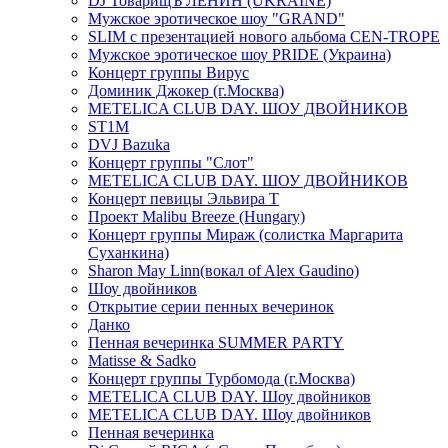
DJ ТоварищЪ ЛЕНИН (UKRAINE)
Мужское эротическое шоу "GRAND"
SLIM с презентацией нового альбома CEN-TROPE
Мужское эротическое шоу PRIDE (Украина)
Концерт группы Вирус
Доминик Джокер (г.Москва)
METELICA CLUB DAY. ШОУ ДВОЙНИКОВ
ST1M
DVJ Bazuka
Концерт группы "Слот"
METELICA CLUB DAY. ШОУ ДВОЙНИКОВ
Концерт певицы Эльвира Т
Проект Malibu Breeze (Hungary)
Концерт группы Мираж (солистка Маргарита
Суханкина)
Sharon May Linn(вокал of Alex Gaudino)
Шоу двойников
Открытие серии пенных вечеринок
Данко
Пенная вечеринка SUMMER PARTY
Matisse & Sadko
Концерт группы Турбомода (г.Москва)
METELICA CLUB DAY. Шоу двойников
METELICA CLUB DAY. Шоу двойников
Пенная вечеринка