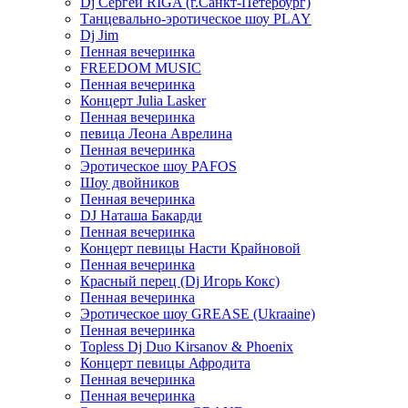
Dj Сергей RIGA (г.Санкт-Петербург)
Танцевально-эротическое шоу PLAY
Dj Jim
Пенная вечеринка
FREEDOM MUSIC
Пенная вечеринка
Концерт Julia Lasker
Пенная вечеринка
певица Леона Аврелина
Пенная вечеринка
Эротическое шоу PAFOS
Шоу двойников
Пенная вечеринка
DJ Наташа Бакарди
Пенная вечеринка
Концерт певицы Насти Крайновой
Пенная вечеринка
Красный перец (Dj Игорь Кокс)
Пенная вечеринка
Эротическое шоу GREASE (Ukraaine)
Пенная вечеринка
Topless Dj Duo Kirsanov & Phoenix
Концерт певицы Афродита
Пенная вечеринка
Пенная вечеринка