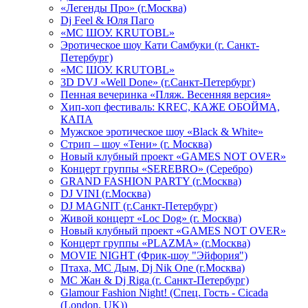
«Легенды Про» (г.Москва)
Dj Feel & Юля Паго
«МС ШОУ. KRUTOBL»
Эротическое шоу Кати Самбуки (г. Санкт-
Петербург)
«МС ШОУ. KRUTOBL»
3D DVJ «Well Done» (г.Санкт-Петербург)
Пенная вечеринка «Пляж. Весенняя версия»
Хип-хоп фестиваль: KREC, КАЖЕ ОБОЙМА,
КАПА
Мужское эротическое шоу «Black & White»
Стрип – шоу «Тени» (г. Москва)
Новый клубный проект «GAMES NOT OVER»
Концерт группы «SEREBRO» (Серебро)
GRAND FASHION PARTY (г.Москва)
DJ VINI (г.Москва)
DJ MAGNIT (г.Санкт-Петербург)
Живой концерт «Loc Dog» (г. Москва)
Новый клубный проект «GAMES NOT OVER»
Концерт группы «PLAZMA» (г.Москва)
MOVIE NIGHT (Фрик-шоу "Эйфория")
Птаха, МС Дым, Dj Nik One (г.Москва)
МС Жан & Dj Riga (г. Санкт-Петербург)
Glamour Fashion Night! (Спец. Гость - Cicada
(London, UK))