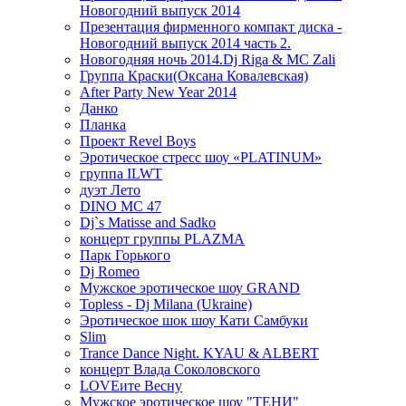
Новогодний выпуск 2014
Презентация фирменного компакт диска -
Новогодний выпуск 2014 часть 2.
Новогодняя ночь 2014.Dj Riga & MC Zali
Группа Краски(Оксана Ковалевская)
After Party New Year 2014
Данко
Планка
Проект Revel Boys
Эротическое стресс шоу «PLATINUM»
группа ILWT
дуэт Лето
DINO MC 47
Dj`s Matisse and Sadko
концерт группы PLAZMA
Парк Горького
Dj Romeo
Мужское эротическое шоу GRAND
Topless - Dj Milana (Ukraine)
Эротическое шок шоу Кати Самбуки
Slim
Trance Dance Night. KYAU & ALBERT
концерт Влада Соколовского
LOVEите Весну
Мужское эротическое шоу "ТЕНИ"