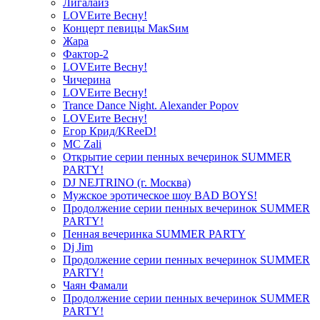
Лигалайз
LOVEите Весну!
Концерт певицы МакSим
Жара
Фактор-2
LOVEите Весну!
Чичерина
LOVEите Весну!
Trance Dance Night. Alexander Popov
LOVEите Весну!
Егор Крид/KReeD!
MC Zali
Открытие серии пенных вечеринок SUMMER
PARTY!
DJ NEJTRINO (г. Москва)
Мужское эротическое шоу BAD BOYS!
Продолжение серии пенных вечеринок SUMMER
PARTY!
Пенная вечеринка SUMMER PARTY
Dj Jim
Продолжение серии пенных вечеринок SUMMER
PARTY!
Чаян Фамали
Продолжение серии пенных вечеринок SUMMER
PARTY!