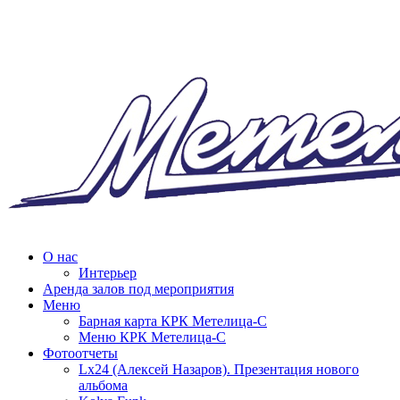
О нас
Интерьер
Аренда залов под мероприятия
Меню
Барная карта КРК Метелица-С
Меню КРК Метелица-С
Фотоотчеты
Lx24 (Алексей Назаров). Презентация нового
альбома