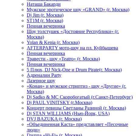
Hаташа Бакарди
Мужское эротическое шоу «GRAND» (г. Москва)
Dj Jim (г. Москва)
ST1M (г. Москва)
Пенная вечеринка
Шоу толстушек «Достояние Республики» (г.
Москва)
Yolan & Kenia (г. Москва)
AFTERPARTY мото-шоу на пл. Куйбышева
Пенная вечеринка
Травести - шоу «Teatro» (г. Москва)
Пенная вечеринка
5 Плюх, DJ Nick-One и Drum Pirate(г. Москва)
Адреналин Party
Лазерное шоу
«Конан» и мужское стриптиз - шоу «Другие» (г.
Москва)
Dj Sadko & МС Скоробогатый (г.Санкт-Петербург)
Dj PAUL VINITSKY (г.Москва)
Концерт певицы Светланы Разиной (г. Москва)
Dj STAN WILLIAMS (Нью-Йорк, USA)
DVJ BAZUKA (г. Москва)
«Объединенная Каста» представляет «Песочные
люди»
Группа «Hi-Fi» (г. Москва)