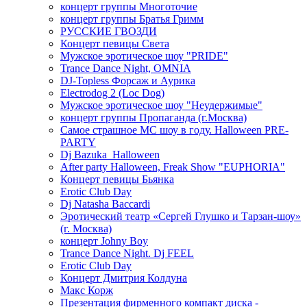
концерт группы Многоточие
концерт группы Братья Гримм
РУССКИЕ ГВОЗДИ
Концерт певицы Света
Мужское эротическое шоу "PRIDE"
Trance Dance Night, OMNIA
DJ-Topless Форсаж и Аурика
Electrodog 2 (Loc Dog)
Мужское эротическое шоу "Неудержимые"
концерт группы Пропаганда (г.Москва)
Самое страшное МС шоу в году. Halloween PRE-
PARTY
Dj Bazuka_Halloween
After party Halloween, Freak Show "EUPHORIA"
Концерт певицы Бьянка
Erotic Club Day
Dj Natasha Baccardi
Эротический театр «Сергей Глушко и Тарзан-шоу»
(г. Москва)
концерт Johny Boy
Trance Dance Night. Dj FEEL
Erotic Club Day
Концерт Дмитрия Колдуна
Макс Корж
Презентация фирменного компакт диска -