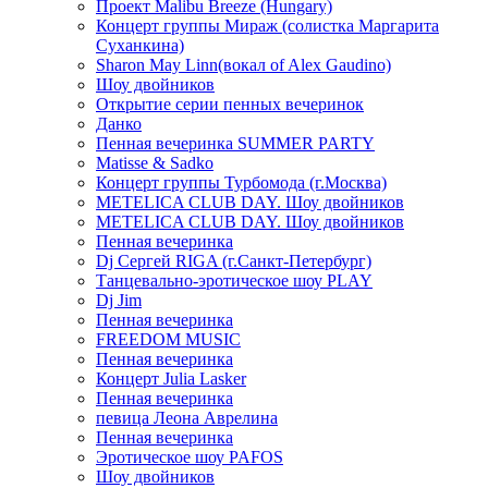
Проект Malibu Breeze (Hungary)
Концерт группы Мираж (солистка Маргарита
Суханкина)
Sharon May Linn(вокал of Alex Gaudino)
Шоу двойников
Открытие серии пенных вечеринок
Данко
Пенная вечеринка SUMMER PARTY
Matisse & Sadko
Концерт группы Турбомода (г.Москва)
METELICA CLUB DAY. Шоу двойников
METELICA CLUB DAY. Шоу двойников
Пенная вечеринка
Dj Сергей RIGA (г.Санкт-Петербург)
Танцевально-эротическое шоу PLAY
Dj Jim
Пенная вечеринка
FREEDOM MUSIC
Пенная вечеринка
Концерт Julia Lasker
Пенная вечеринка
певица Леона Аврелина
Пенная вечеринка
Эротическое шоу PAFOS
Шоу двойников