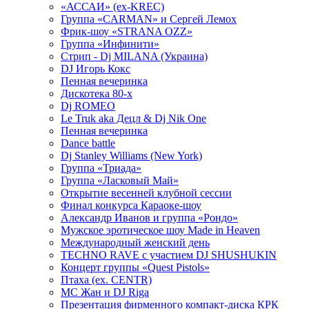
«АССАИ» (ex-KREC)
Группа «CARMAN» и Сергей Лемох
Фрик-шоу «STRANA OZZ»
Группа «Инфинити»
Стрип - Dj MILANA (Украина)
DJ Игорь Кокс
Пенная вечеринка
Дискотека 80-х
Dj ROMEO
Le Truk aka Децл & Dj Nik One
Пенная вечеринка
Dance battle
Dj Stanley Williams (New York)
Группа «Триада»
Группа «Ласковый Май»
Открытие весенней клубной сессии
Финал конкурса Караоке-шоу
Александр Иванов и группа «Рондо»
Мужское эротическое шоу Made in Heaven
Международный женский день
TECHNO RAVE с участием DJ SHUSHUKIN
Концерт группы «Quest Pistols»
Птаха (ex. CENTR)
МС Жан и DJ Riga
Презентация фирменного компакт-диска КРК