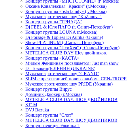
Концерт группы «МНОГОТОЧИЕ» (г. Москва)
Оксана Ковалевская "Краски" (г.Москва)
Концерт группы «5sta family» (г. Москва)
Мужское эротическое шоу "KaZanova"
Концерт группы "ТРИАДА"
Dj FEEL & Юля ПАГО (г. Санкт-Петербург)
Концерт группы LOUNA (г.Москва)
Dj Forsage & Topless Dj Aurika (Ukraine)
Show PLATINUM (г.Санкт - Петербург)
Концерт группы "ПсиХея" (г.Снакт-Петербург)
METELICA CLUB DAY Шоу двойников.
Концерт группы «КАСТА»
Милым Женщинам посвящается! Just man show
DJ ТоварищЪ ЛЕНИН (UKRAINE)
Мужское эротическое шоу "GRAND"
SLIM с презентацией нового альбома CEN-TROPE
Мужское эротическое шоу PRIDE (Украина)
Концерт группы Вирус
Доминик Джокер (г.Москва)
METELICA CLUB DAY. ШОУ ДВОЙНИКОВ
ST1M
DVJ Bazuka
Концерт группы "Слот"
METELICA CLUB DAY. ШОУ ДВОЙНИКОВ
Концерт певицы Эльвира Т