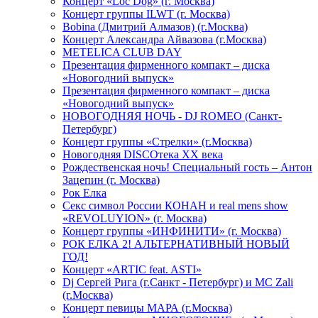
Концерт «Loc Dog» (г. Москва)
Концерт группы ILWT (г. Москва)
Bobina (Дмитрий Алмазов) (г.Москва)
Концерт Александра Айвазова (г.Москва)
METELICA CLUB DAY
Презентация фирменного компакт – диска
«Новогодний выпуск»
Презентация фирменного компакт – диска
«Новогодний выпуск»
НОВОГОДНЯЯ НОЧЬ - DJ ROMEO (Санкт-
Петербург)
Концерт группы «Стрелки» (г.Москва)
Новогодняя DISCOтека ХХ века
Рождественская ночь! Специальный гость – Антон
Зацепин (г. Москва)
Рок Елка
Секс символ России КОНАН и real mens show
«REVOLUYION» (г. Москва)
Концерт группы «ИНФИНИТИ» (г. Москва)
РОК ЕЛКА 2! АЛЬТЕРНАТИВНЫЙ НОВЫЙ
ГОД!
Концерт «ARTIC feat. ASTI»
Dj Сергей Рига (г.Санкт - Петербург) и MC Zali
(г.Москва)
Концерт певицы МАРА (г.Москва)