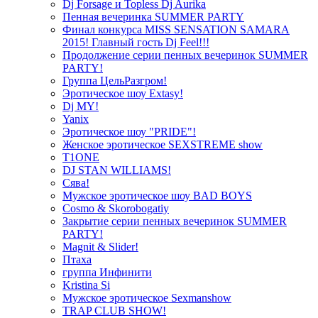
Dj Forsage и Topless Dj Aurika
Пенная вечеринка SUMMER PARTY
Финал конкурса MISS SENSATION SAMARA
2015! Главный гость Dj Feel!!!
Продолжение серии пенных вечеринок SUMMER
PARTY!
Группа ЦельРазгром!
Эротическое шоу Extasy!
Dj MY!
Yanix
Эротическое шоу "PRIDE"!
Женское эротическое SEXSTREME show
T1ONE
DJ STAN WILLIAMS!
Сява!
Мужское эротическое шоу BAD BOYS
Cosmo & Skorobogatiy
Закрытие серии пенных вечеринок SUMMER
PARTY!
Magnit & Slider!
Птаха
группа Инфинити
Kristina Si
Мужское эротическое Sexmanshow
TRAP CLUB SHOW!