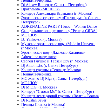
Пенная вечеринка
Dj Alexey Romeo (г. Санкт – Петербург)
Программа «МС ШОУ»
Концерт Александра Барыкина (г. Москва)
Эротическое стресс шоу «Платинум» (г. Санкт –
Петербург)
ADRENALINE PARTY Плюс – Women Dance
Скандальное концертное шоу "Репера СЯВА"
МС ШОУ
DJ Yankovski (г. Москва)
Мужское эротическое шоу «Made in Heaven»
(г.Москва)
Эротическое шоу «Джакомо Казанова»
Adrenaline party плюс
Сергей Глушко и Тарзан шоу (г. Москва)
Dj Anton Liss (г. Санкт-Петербург)
Концерт группы «Centr» (г. Москва)
Пенная вечерника
МС Жан & Dj Riga (г. Санкт-Петербург)
МС ШОУ
Dj M.E.G. (г. Москва)
Концерт "Смоки Мо" (г. Санкт - Петербург)
Концерт легендарной группы «Волга – Волга»
Dj Ruslan Sever
Певица Планка (г.Москва)