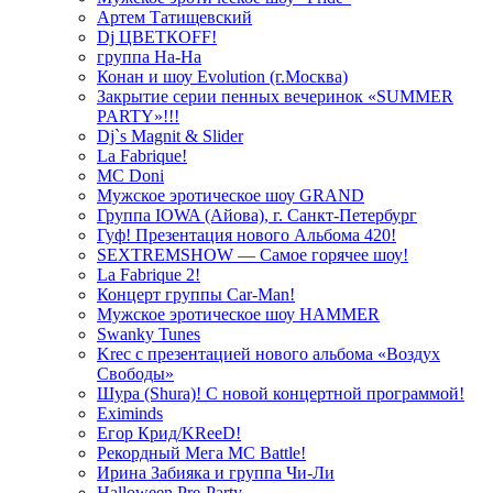
Артем Татищевский
Dj ЦВЕТКOFF!
группа На-На
Конан и шоу Evolution (г.Москва)
Закрытие серии пенных вечеринок «SUMMER
PARTY»!!!
Dj`s Magnit & Slider
La Fabrique!
MC Doni
Мужское эротическое шоу GRAND
Группа IOWA (Айова), г. Санкт-Петербург
Гуф! Презентация нового Альбома 420!
SEXTREMSHOW — Самое горячее шоу!
La Fabrique 2!
Концерт группы Car-Man!
Мужское эротическое шоу HAMMER
Swanky Tunes
Krec с презентацией нового альбома «Воздух
Свободы»
Шура (Shura)! С новой концертной программой!
Eximinds
Егор Крид/KReeD!
Рекордный Мега МС Battle!
Ирина Забияка и группа Чи-Ли
Halloween Pre-Party