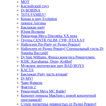
МОТ
Каспийский груз
Dj BOBINA
5STA FAMILY!
Конан и шоу Evolution
певица Ангина
Баклажан party
Юлия Волкова
Рекордная Мега Discoteka XX века
Группа CENTR (SLIM, ГУФ, ПТАХА)!
Halloween Pre-Party от Радио Рекорд!
Halloween от Радио Рекорд! Специальный гость Dj
Natasha Baccardi!
Dj Stan Williams. Финал конкурса Рекордсмен.
KDK: Kavabanga, Depo, Kolibri!
Мужское эротическое шоу BAD BOYS
КАСТА
Баклажан Party часть вторая!
Dj MY!
Чаян Фамали
Фактор 2
Рекордный Мега МС Battle!
Концерт певицы МакSим с новой концертной
программой!
Супер дискотека девяностых от Радио Рекорд!