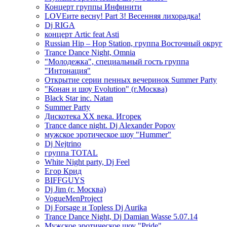
Концерт группы Инфинити
LOVEите весну! Part 3! Весенняя лихорадка!
Dj RIGA
концерт Artic feat Asti
Russian Hip – Hop Station, группа Восточный округ
Trance Dance Night, Omnia
"Молодежка", специальный гость группа
"Интонация"
Открытие серии пенных вечеринок Summer Party
"Конан и шоу Evolution" (г.Москва)
Black Star inc. Natan
Summer Party
Дискотека ХХ века. Игорек
Trance dance night. Dj Alexander Popov
мужское эротическое шоу "Hummer"
Dj Nejtrino
группа TOTAL
White Night party, Dj Feel
Егор Крид
BIFFGUYS
Dj Jim (г. Москва)
VogueMenProject
Dj Forsage и Topless Dj Aurika
Trance Dance Night, Dj Damian Wasse 5.07.14
Мужское эротическое шоу "Pride"