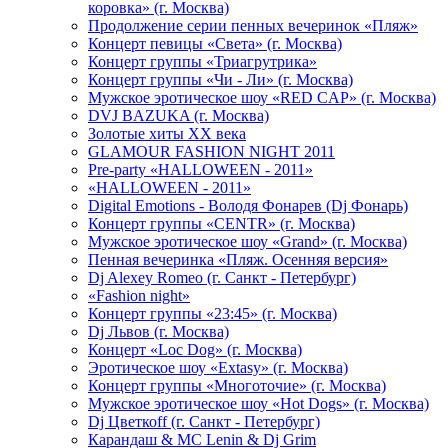
коровка» (г. Москва)
Продолжение серии пенных вечеринок «Пляж»
Концерт певицы «Света» (г. Москва)
Концерт группы «Триагрутрика»
Концерт группы «Чи - Ли» (г. Москва)
Мужское эротическое шоу «RED CAP» (г. Москва)
DVJ BAZUKA (г. Москва)
Золотые хиты XX века
GLAMOUR FASHION NIGHT 2011
Pre-party «HALLOWEEN - 2011»
«HALLOWEEN - 2011»
Digital Emotions - Володя Фонарев (Dj Фонарь)
Концерт группы «CENTR» (г. Москва)
Мужское эротическое шоу «Grand» (г. Москва)
Пенная вечеринка «Пляж. Осенняя версия»
Dj Alexey Romeo (г. Санкт - Петербург)
«Fashion night»
Концерт группы «23:45» (г. Москва)
Dj Львов (г. Москва)
Концерт «Loc Dog» (г. Москва)
Эротическое шоу «Extasy» (г. Москва)
Концерт группы «Многоточие» (г. Москва)
Мужское эротическое шоу «Hot Dogs» (г. Москва)
Dj Цветкоff (г. Санкт - Петербург)
Карандаш & МС Lenin & Dj Grim