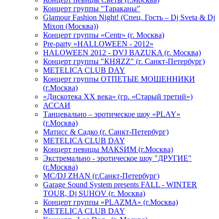
Концерт группы "Тараканы"
Glamour Fashion Night! (Спец. Гость – Dj Sveta & Dj
Mixon (Москва))
Концерт группы «Centr» (г. Москва)
Pre-party «HALLOWEEN - 2012»
HALOWEEN 2012 - DVJ BAZUKA (г. Москва)
Концерт группы "КНЯZZ" (г. Санкт-Петербург)
METELICA CLUB DAY
Концерт группы ОТПЕТЫЕ МОШЕННИКИ
(г.Москва)
«Дискотека ХХ века» (гр. «Старый третий»)
АССАИ
Танцевально – эротическое шоу «PLAY»
(г.Москва)
Матисс & Садко (г. Санкт-Петербург)
METELICA CLUB DAY
Концерт певицы МАКSИМ (г.Москва)
Экстремально - эротическое шоу "ДРУГИЕ"
(г.Москва)
МС/DJ ZHAN (г.Санкт-Петербург)
Garage Sound System presents FALL - WINTER
TOUR, Dj SUHOV (г. Москва)
Концерт группы «PLAZMA» (г.Москва)
METELICA CLUB DAY