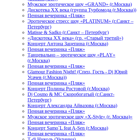
Мужское эротическое шоу «GRAND» (г.Москва)
Дискотека XX века (группа Турбомода (г.Москва))
Пенная вечеринка «Пляж»
Эротическое стресс шоу «PLATINUM» (г.Санкт –
Петербург)
Matisse & Sadko (г.Санкт – Петербург)
«Дискотека ХХ века» (гр. «Старый третий»)
Концерт Антона Зацепина (г.Москва)
Пенная вечеринка «Пляж»
Танцевально – эротическое шоу «PLAY»
(г.Москва)
Пенная вечеринка «Пляж»
Glamour Fashion Night! (Спец. Гость - Dj Юрий
Усачев (г.Москва))
Пенная вечеринка «Пляж»
Концерт Полины Ростовой (г.Москва)
Dj Cosmo & МС Скоробогатый (г.Санкт-
Петербург)
Концерт Александра Айвазова (г.Москва)
Пенная вечеринка «Пляж»
Мужское эротическое шоу «X-Style» (г. Москва)»
Пенная вечеринка «Пляж»
Концерт Samo`L feat A-Sen (г.Москва)
Пенная вечеринка «Пляж»
Т-dj Николь (Украина)