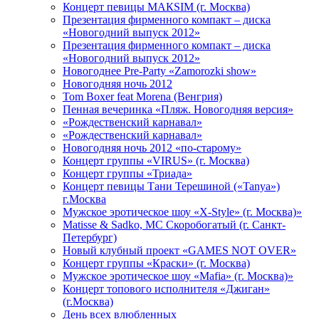
Концерт певицы МАКSIМ (г. Москва)
Презентация фирменного компакт – диска
«Новогодний выпуск 2012»
Презентация фирменного компакт – диска
«Новогодний выпуск 2012»
Новогоднее Pre-Party «Zamorozki show»
Новогодняя ночь 2012
Tom Boxer feat Morena (Венгрия)
Пенная вечеринка «Пляж. Новогодняя версия»
«Рождественский карнавал»
«Рождественский карнавал»
Новогодняя ночь 2012 «по-старому»
Концерт группы «VIRUS» (г. Москва)
Концерт группы «Триада»
Концерт певицы Тани Терешиной («Tanya»)
г.Москва
Мужское эротическое шоу «X-Style» (г. Москва)»
Matissе & Sadko, MC Скоробогатый (г. Санкт-
Петербург)
Новый клубный проект «GAMES NOT OVER»
Концерт группы «Краски» (г. Москва)
Мужское эротическое шоу «Mafia» (г. Москва)»
Концерт топового исполнителя «Джиган»
(г.Москва)
День всех влюбленных