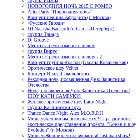
группа Plazma
НОВОГОДНЯЯ НОЧЬ 2015 C РОМЕО
After Party "Новогодняя ночь"
Концерт певицы Афродита (г. Москва)
«Русские Гвозди»
DJ Natasha Baccardi (г. Санкт-Петербург)
группа Триада
Dj Groove
Место встречи изменить нельзя
группа Вирус
Место встречи изменить нельзя - 2
Концерт группы Краски (Оксана Ковалевская)
Эротическое шоу Velvet
Концерт Влада Соколовского
Рекордна ночь, посвященная Дню Защитника
Отечества
Ночь, посвященная Дню Защитника Отечества!
ШОУ КАТИ САМБУКИ!
Женское эротическое шоу Lady Night
группа Каспийский груз
Trance Dance Night. Alex M.O.R.P.H
Милым женщинам посвящается!!! Праздничное
эротическое представление проекта: "Конан и шоу
Evolution" (г. Москва)
Милым Женщинам посвящается! Just man show!