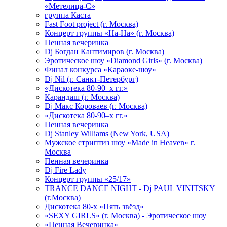
«Метелица-С»
группа Каста
Fast Foot project (г. Москва)
Концерт группы «На-На» (г. Москва)
Пенная вечеринка
Dj Богдан Кантимиров (г. Москва)
Эротическое шоу «Diamond Girls» (г. Москва)
Финал конкурса «Караоке-шоу»
Dj Nil (г. Санкт-Петербург)
«Дискотека 80-90–х гг.»
Карандаш (г. Москва)
Dj Макс Короваев (г. Москва)
«Дискотека 80-90–х гг.»
Пенная вечеринка
Dj Stanley Williams (New York, USA)
Мужское стриптиз шоу «Made in Heaven» г.
Москва
Пенная вечеринка
Dj Fire Lady
Концерт группы «25/17»
TRANCE DANCE NIGHT - Dj PAUL VINITSKY
(г.Москва)
Дискотека 80-х «Пять звёзд»
«SEXY GIRLS» (г. Москва) - Эротическое шоу
«Пенная Вечеринка»