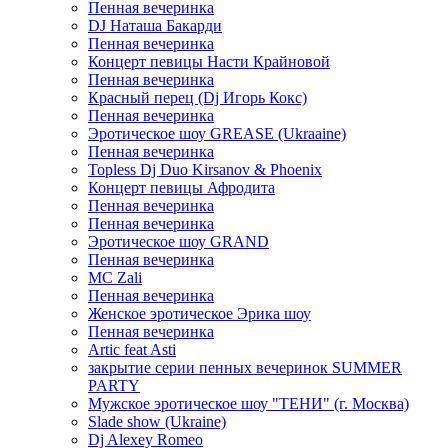
Пенная вечеринка
DJ Наташа Бакарди
Пенная вечеринка
Концерт певицы Насти Крайновой
Пенная вечеринка
Красный перец (Dj Игорь Кокс)
Пенная вечеринка
Эротическое шоу GREASE (Ukraaine)
Пенная вечеринка
Topless Dj Duo Kirsanov & Phoenix
Концерт певицы Афродита
Пенная вечеринка
Пенная вечеринка
Эротическое шоу GRAND
Пенная вечеринка
MC Zali
Пенная вечеринка
Женское эротическое Эрика шоу
Пенная вечеринка
Artic feat Asti
закрытие серии пенных вечеринок SUMMER
PARTY
Мужское эротическое шоу "ТЕНИ" (г. Москва)
Slade show (Ukraine)
Dj Alexey Romeo