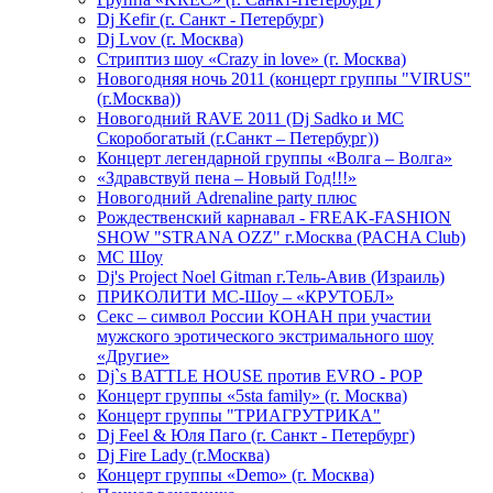
Dj Kefir (г. Санкт - Петербург)
Dj Lvov (г. Москва)
Стриптиз шоу «Crazy in love» (г. Москва)
Новогодняя ночь 2011 (концерт группы "VIRUS"
(г.Москва))
Новогодний RAVE 2011 (Dj Sadko и MC
Скоробогатый (г.Санкт – Петербург))
Концерт легендарной группы «Волга – Волга»
«Здравствуй пена – Новый Год!!!»
Новогодний Adrenaline party плюс
Рождественский карнавал - FREAK-FASHION
SHOW "STRANA OZZ" г.Москва (PACHA Club)
MC Шоу
Dj's Project Noel Gitman г.Тель-Авив (Израиль)
ПРИКОЛИТИ МС-Шоу – «КРУТОБЛ»
Секс – символ России КОНАН при участии
мужского эротического экстримального шоу
«Другие»
Dj`s BATTLE HOUSE против EVRO - POP
Концерт группы «5sta family» (г. Москва)
Концерт группы "ТРИАГРУТРИКА"
Dj Feel & Юля Паго (г. Санкт - Петербург)
Dj Fire Lady (г.Москва)
Концерт группы «Demo» (г. Москва)