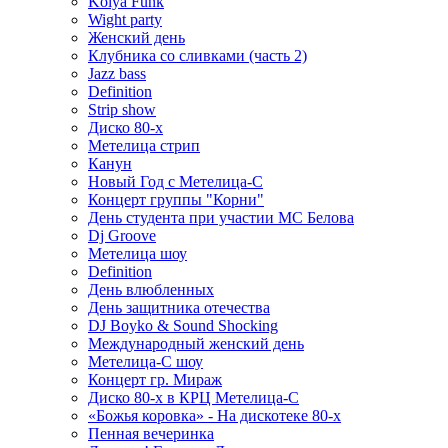
Kolya Funk
Wight party
Женский день
Клубника со сливками (часть 2)
Jazz bass
Definition
Strip show
Диско 80-х
Метелица стрип
Канун
Новый Год с Метелица-С
Концерт группы "Корни"
День студента при участии МС Белова
Dj Groove
Метелица шоу
Definition
День влюбленных
День защитника отечества
DJ Boyko & Sound Shocking
Международный женский день
Метелица-С шоу
Концерт гр. Мираж
Диско 80-х в КРЦ Метелица-С
«Божья коровка» - На дискотеке 80-х
Пенная вечеринка