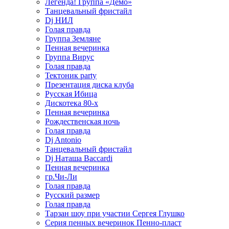
Легенда! Группа «Демо»
Танцевальный фристайл
Dj НИЛ
Голая правда
Группа Земляне
Пенная вечеринка
Группа Вирус
Голая правда
Тектоник party
Презентация диска клуба
Русская Ибица
Дискотека 80-х
Пенная вечеринка
Рождественская ночь
Голая правда
Dj Antonio
Танцевальный фристайл
Dj Наташа Baccardi
Пенная вечеринка
гр.Чи-Ли
Голая правда
Русский размер
Голая правда
Тарзан шоу при участии Сергея Глушко
Серия пенных вечеринок Пенно-пласт