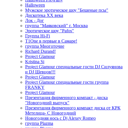
Halloween
Мужское эротическое шоу "Бешеные псы"
Дискотека ХХ века
Лок - Дог
группа "Маяковский" г. Москва
Эротическое шоу "Pafos"
Группа Hi-Fi
T1One в первые в Самаре!
группа Многоточие
Richard Durand!
Project Glamour
Kristina Si
Project Glamour специальные гости DJ Силуянова
и DJ Шевцов!!!
Project Glamour
Project Glamour специальные гости группа
FRANKY
Project Glamour
Презентация фирменного компакт - диска
"Новогодний выпуск"
Презентация фирменного компакт диска от КРК
Метелица- С Новогодний
Новогодняя нось с Dj Alexey Romeo
группа Plazma