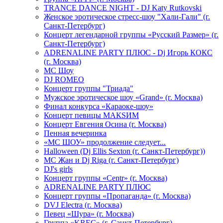
TRANCE DANCE NIGHT - DJ Katy Rutkovski
Женское эротическое стресс-шоу "Хали-Гали" (г.
Санкт-Петербург)
Концерт легендарной группы «Русский Размер» (г.
Санкт-Петербург)
ADRENALINE PARTY ПЛЮС - Dj Игорь КОКС
(г. Москва)
MC Шоу
DJ ROMEO
Концерт группы "Триада"
Мужское эротическое шоу «Grand» (г. Москва)
Финал конкурса «Караоке-шоу»
Концерт певицы МАКSИМ
Концерт Евгения Осина (г. Москва)
Пенная вечеринка
«МС ШОУ» продолжение следует...
Halloween (Dj Ellis Sexton (г. Санкт-Петербург))
МС Жан и Dj Riga (г. Санкт-Петербург)
DJ's girls
Концерт группы «Centr» (г. Москва)
ADRENALINE PARTY ПЛЮС
Концерт группы «Пропаганда» (г. Москва)
DVJ Electra (г. Москва)
Певец «Шура» (г. Москва)
Группа «KREC» (г. Санкт-Петербург)