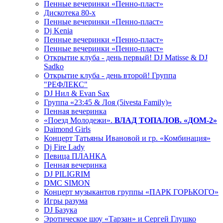
Пенные вечеринки «Пенно-пласт»
Дискотека 80-х
Пенные вечеринки «Пенно-пласт»
Dj Kenia
Пенные вечеринки «Пенно-пласт»
Пенные вечеринки «Пенно-пласт»
Открытие клуба - день первый! DJ Matisse & DJ
Sadko
Открытие клуба - день второй! Группа
"РЕФЛЕКС"
DJ Нил & Evan Sax
Группа «23:45 & Лоя (5ivesta Family)»
Пенная вечеринка
«Поезд Молодежи».
ВЛАД ТОПАЛОВ. «ДОМ-2»
Daimond Girls
Концерт Татьяны Ивановой и гр. «Комбинация»
Dj Fire Lady
Певица ПЛАНКА
Пенная вечеринка
DJ PILIGRIM
DMC SIMON
Концерт музыкантов группы «ПАРК ГОРЬКОГО»
Игры разума
DJ Базука
Эротическое шоу «Тарзан» и Сергей Глушко