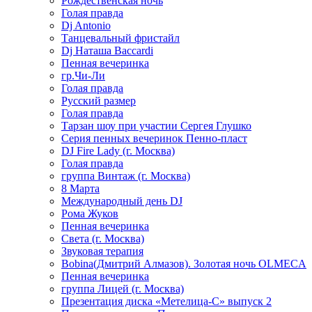
Рождественская ночь
Голая правда
Dj Antonio
Танцевальный фристайл
Dj Наташа Baccardi
Пенная вечеринка
гр.Чи-Ли
Голая правда
Русский размер
Голая правда
Тарзан шоу при участии Сергея Глушко
Серия пенных вечеринок Пенно-пласт
DJ Fire Lady (г. Москва)
Голая правда
группа Винтаж (г. Москва)
8 Марта
Международный день DJ
Рома Жуков
Пенная вечеринка
Света (г. Москва)
Звуковая терапия
Bobina(Дмитрий Алмазов). Золотая ночь OLMECA
Пенная вечеринка
группа Лицей (г. Москва)
Презентация диска «Метелица-С» выпуск 2