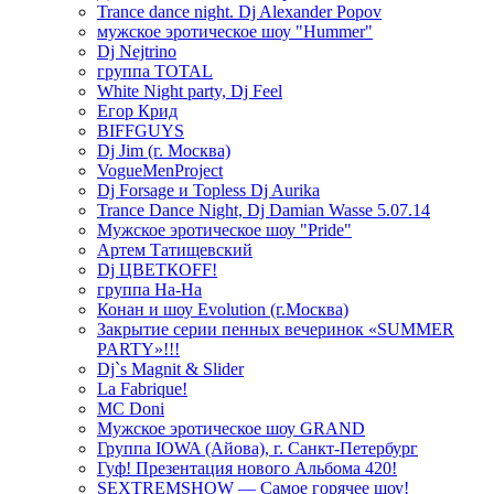
Trance dance night. Dj Alexander Popov
мужское эротическое шоу "Hummer"
Dj Nejtrino
группа TOTAL
White Night party, Dj Feel
Егор Крид
BIFFGUYS
Dj Jim (г. Москва)
VogueMenProject
Dj Forsage и Topless Dj Aurika
Trance Dance Night, Dj Damian Wasse 5.07.14
Мужское эротическое шоу "Pride"
Артем Татищевский
Dj ЦВЕТКOFF!
группа На-На
Конан и шоу Evolution (г.Москва)
Закрытие серии пенных вечеринок «SUMMER
PARTY»!!!
Dj`s Magnit & Slider
La Fabrique!
MC Doni
Мужское эротическое шоу GRAND
Группа IOWA (Айова), г. Санкт-Петербург
Гуф! Презентация нового Альбома 420!
SEXTREMSHOW — Самое горячее шоу!