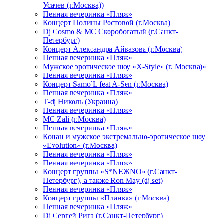
Усачев (г.Москва))
Пенная вечеринка «Пляж»
Концерт Полины Ростовой (г.Москва)
Dj Cosmo & МС Скоробогатый (г.Санкт-
Петербург)
Концерт Александра Айвазова (г.Москва)
Пенная вечеринка «Пляж»
Мужское эротическое шоу «X-Style» (г. Москва)»
Пенная вечеринка «Пляж»
Концерт Samo`L feat A-Sen (г.Москва)
Пенная вечеринка «Пляж»
Т-dj Николь (Украина)
Пенная вечеринка «Пляж»
МС Zali (г.Москва)
Пенная вечеринка «Пляж»
Конан и мужское экстремально-эротическое шоу
«Evolution» (г.Москва)
Пенная вечеринка «Пляж»
Пенная вечеринка «Пляж»
Концерт группы «S*NEЖNO» (г.Санкт-
Петербург), а также Ron May (dj set)
Пенная вечеринка «Пляж»
Концерт группы «Планка» (г.Москва)
Пенная вечеринка «Пляж»
Dj Сергей Рига (г.Санкт-Петербург)