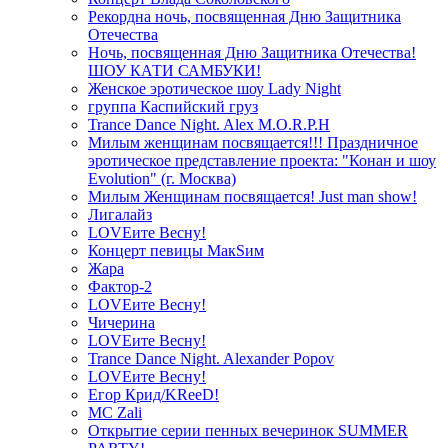
Рекордна ночь, посвященная Дню Защитника
Отечества
Ночь, посвященная Дню Защитника Отечества!
ШОУ КАТИ САМБУКИ!
Женское эротическое шоу Lady Night
группа Каспийский груз
Trance Dance Night. Alex M.O.R.P.H
Милым женщинам посвящается!!! Праздничное
эротическое представление проекта: "Конан и шоу
Evolution" (г. Москва)
Милым Женщинам посвящается! Just man show!
Лигалайз
LOVEите Весну!
Концерт певицы МакSим
Жара
Фактор-2
LOVEите Весну!
Чичерина
LOVEите Весну!
Trance Dance Night. Alexander Popov
LOVEите Весну!
Егор Крид/KReeD!
MC Zali
Открытие серии пенных вечеринок SUMMER