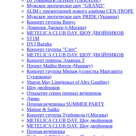
DJ ТоварищЪ ЛЕНИН (UKRAINE)
Мужское эротическое шоу "GRAND"
SLIM с презентацией нового альбома CEN-TROPE
Мужское эротическое шоу PRIDE (Украина)
Концерт группы Вирус
Доминик Джокер (г.Москва)
METELICA CLUB DAY. ШОУ ДВОЙНИКОВ
ST1M
DVJ Bazuka
Концерт группы "Слот"
METELICA CLUB DAY. ШОУ ДВОЙНИКОВ
Концерт певицы Эльвира Т
Проект Malibu Breeze (Hungary)
Концерт группы Мираж (солистка Маргарита
Суханкина)
Sharon May Linn(вокал of Alex Gaudino)
Шоу двойников
Открытие серии пенных вечеринок
Данко
Пенная вечеринка SUMMER PARTY
Matisse & Sadko
Концерт группы Турбомода (г.Москва)
METELICA CLUB DAY. Шоу двойников
METELICA CLUB DAY. Шоу двойников
Пенная вечеринка