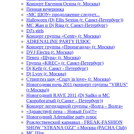
Концерт Евгения Осина (г. Москва)
Пенная вечеринка
«МС ШОУ» продолжение следует...
Halloween (Dj Ellis Sexton (г. Санкт-Петербург))
МС Жан и Dj Riga (г. Санкт-Петербург)
DJ's girls
Концерт группы «Centr» (г. Москва)
ADRENALINE PARTY ПЛЮС
Концерт группы «Пропаганда» (г. Москва)
DVJ Electra (г. Москва)
Певец «Шура» (г. Москва)
Группа «KREC» (г. Санкт-Петербург)
Dj Kefir (г. Санкт - Петербург)
Dj Lvov (г. Москва)
Стриптиз шоу «Crazy in love» (г. Москва)
Новогодняя ночь 2011 (концерт группы "VIRUS"
(г.Москва))
Новогодний RAVE 2011 (Dj Sadko и MC
Скоробогатый (г.Санкт – Петербург))
Концерт легендарной группы «Волга – Волга»
«Здравствуй пена – Новый Год!!!»
Новогодний Adrenaline party плюс
Рождественский карнавал - FREAK-FASHION
SHOW "STRANA OZZ" г.Москва (PACHA Club)
MC Шоу