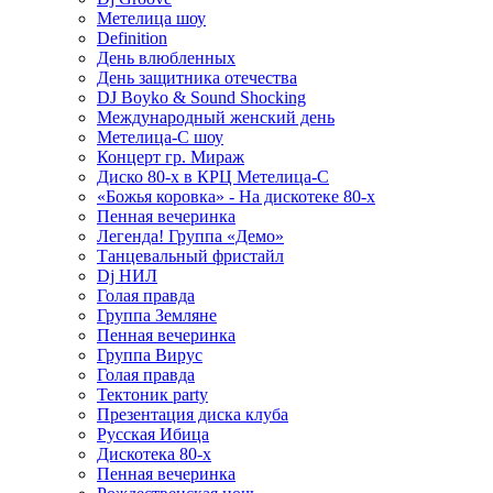
Метелица шоу
Definition
День влюбленных
День защитника отечества
DJ Boyko & Sound Shocking
Международный женский день
Метелица-С шоу
Концерт гр. Мираж
Диско 80-х в КРЦ Метелица-С
«Божья коровка» - На дискотеке 80-х
Пенная вечеринка
Легенда! Группа «Демо»
Танцевальный фристайл
Dj НИЛ
Голая правда
Группа Земляне
Пенная вечеринка
Группа Вирус
Голая правда
Тектоник party
Презентация диска клуба
Русская Ибица
Дискотека 80-х
Пенная вечеринка