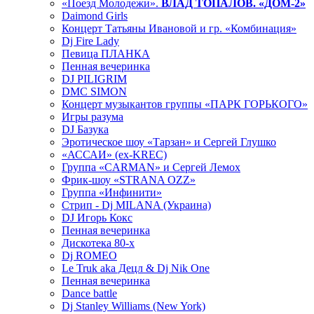
«Поезд Молодежи».
ВЛАД ТОПАЛОВ. «ДОМ-2»
Daimond Girls
Концерт Татьяны Ивановой и гр. «Комбинация»
Dj Fire Lady
Певица ПЛАНКА
Пенная вечеринка
DJ PILIGRIM
DMC SIMON
Концерт музыкантов группы «ПАРК ГОРЬКОГО»
Игры разума
DJ Базука
Эротическое шоу «Тарзан» и Сергей Глушко
«АССАИ» (ex-KREC)
Группа «CARMAN» и Сергей Лемох
Фрик-шоу «STRANA OZZ»
Группа «Инфинити»
Стрип - Dj MILANA (Украина)
DJ Игорь Кокс
Пенная вечеринка
Дискотека 80-х
Dj ROMEO
Le Truk aka Децл & Dj Nik One
Пенная вечеринка
Dance battle
Dj Stanley Williams (New York)