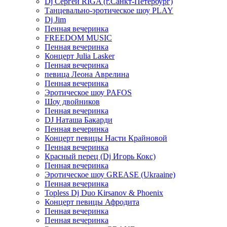
Dj Сергей RIGA (г.Санкт-Петербург)
Танцевально-эротическое шоу PLAY
Dj Jim
Пенная вечеринка
FREEDOM MUSIC
Пенная вечеринка
Концерт Julia Lasker
Пенная вечеринка
певица Леона Аврелина
Пенная вечеринка
Эротическое шоу PAFOS
Шоу двойников
Пенная вечеринка
DJ Наташа Бакарди
Пенная вечеринка
Концерт певицы Насти Крайновой
Пенная вечеринка
Красный перец (Dj Игорь Кокс)
Пенная вечеринка
Эротическое шоу GREASE (Ukraaine)
Пенная вечеринка
Topless Dj Duo Kirsanov & Phoenix
Концерт певицы Афродита
Пенная вечеринка
Пенная вечеринка