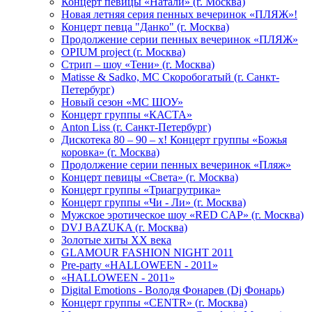
Концерт певицы «Натали» (г. Москва)
Новая летняя серия пенных вечеринок «ПЛЯЖ»!
Концерт певца "Данко" (г. Москва)
Продолжение серии пенных вечеринок «ПЛЯЖ»
OPIUM project (г. Москва)
Стрип – шоу «Тени» (г. Москва)
Matissе & Sadko, MC Скоробогатый (г. Санкт-
Петербург)
Новый сезон «МС ШОУ»
Концерт группы «КАСТА»
Anton Liss (г. Санкт-Петербург)
Дискотека 80 – 90 – х! Концерт группы «Божья
коровка» (г. Москва)
Продолжение серии пенных вечеринок «Пляж»
Концерт певицы «Света» (г. Москва)
Концерт группы «Триагрутрика»
Концерт группы «Чи - Ли» (г. Москва)
Мужское эротическое шоу «RED CAP» (г. Москва)
DVJ BAZUKA (г. Москва)
Золотые хиты XX века
GLAMOUR FASHION NIGHT 2011
Pre-party «HALLOWEEN - 2011»
«HALLOWEEN - 2011»
Digital Emotions - Володя Фонарев (Dj Фонарь)
Концерт группы «CENTR» (г. Москва)