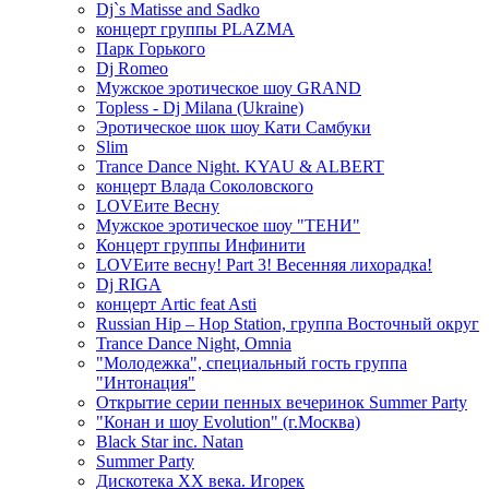
Dj`s Matisse and Sadko
концерт группы PLAZMA
Парк Горького
Dj Romeo
Мужское эротическое шоу GRAND
Topless - Dj Milana (Ukraine)
Эротическое шок шоу Кати Самбуки
Slim
Trance Dance Night. KYAU & ALBERT
концерт Влада Соколовского
LOVEите Весну
Мужское эротическое шоу "ТЕНИ"
Концерт группы Инфинити
LOVEите весну! Part 3! Весенняя лихорадка!
Dj RIGA
концерт Artic feat Asti
Russian Hip – Hop Station, группа Восточный округ
Trance Dance Night, Omnia
"Молодежка", специальный гость группа
"Интонация"
Открытие серии пенных вечеринок Summer Party
"Конан и шоу Evolution" (г.Москва)
Black Star inc. Natan
Summer Party
Дискотека ХХ века. Игорек