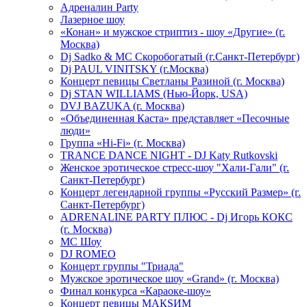
Адреналин Party
Лазерное шоу
«Конан» и мужское стриптиз - шоу «Другие» (г.
Москва)
Dj Sadko & МС Скоробогатый (г.Санкт-Петербург)
Dj PAUL VINITSKY (г.Москва)
Концерт певицы Светланы Разиной (г. Москва)
Dj STAN WILLIAMS (Нью-Йорк, USA)
DVJ BAZUKA (г. Москва)
«Объединенная Каста» представляет «Песочные
люди»
Группа «Hi-Fi» (г. Москва)
TRANCE DANCE NIGHT - DJ Katy Rutkovski
Женское эротическое стресс-шоу "Хали-Гали" (г.
Санкт-Петербург)
Концерт легендарной группы «Русский Размер» (г.
Санкт-Петербург)
ADRENALINE PARTY ПЛЮС - Dj Игорь КОКС
(г. Москва)
MC Шоу
DJ ROMEO
Концерт группы "Триада"
Мужское эротическое шоу «Grand» (г. Москва)
Финал конкурса «Караоке-шоу»
Концерт певицы МАКSИМ