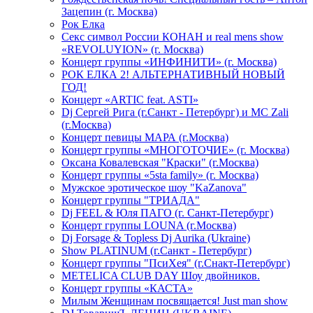
Зацепин (г. Москва)
Рок Елка
Секс символ России КОНАН и real mens show
«REVOLUYION» (г. Москва)
Концерт группы «ИНФИНИТИ» (г. Москва)
РОК ЕЛКА 2! АЛЬТЕРНАТИВНЫЙ НОВЫЙ
ГОД!
Концерт «ARTIC feat. ASTI»
Dj Сергей Рига (г.Санкт - Петербург) и MC Zali
(г.Москва)
Концерт певицы МАРА (г.Москва)
Концерт группы «МНОГОТОЧИЕ» (г. Москва)
Оксана Ковалевская "Краски" (г.Москва)
Концерт группы «5sta family» (г. Москва)
Мужское эротическое шоу "KaZanova"
Концерт группы "ТРИАДА"
Dj FEEL & Юля ПАГО (г. Санкт-Петербург)
Концерт группы LOUNA (г.Москва)
Dj Forsage & Topless Dj Aurika (Ukraine)
Show PLATINUM (г.Санкт - Петербург)
Концерт группы "ПсиХея" (г.Снакт-Петербург)
METELICA CLUB DAY Шоу двойников.
Концерт группы «КАСТА»
Милым Женщинам посвящается! Just man show