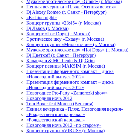
Мужское эротическое шоу «Grand» (г. Москва)
Пенная вечеринка «Пляж. Осенняя версия»
Dj Alexey Romeo (г. Санкт - Петербург)
«Fashion night»
Концерт группы «23:45» (г. Москва)
Dj Львов (г. Москва)
Концерт «Loc Dog» (г. Москва)
Эротическое шоу «Extasy» (г. Москва)
Концерт группы «Многоточие» (г. Москва)
Мужское эротическое шоу «Hot Dogs» (г. Москва)
Dj Цветкоff (г. Санкт - Петербург)
Карандаш & МС Lenin & Dj Grim
Концерт певицы МАКSIМ (г. Москва)
Презентация фирменного компакт – диска
«Новогодний выпуск 2012»
Презентация фирменного компакт – диска
«Новогодний выпуск 2012»
Новогоднее Pre-Party «Zamorozki show»
Новогодняя ночь 2012
Tom Boxer feat Morena (Венгрия)
Пенная вечеринка «Пляж. Новогодняя версия»
«Рождественский карнавал»
«Рождественский карнавал»
Новогодняя ночь 2012 «по-старому»
Концерт группы «VIRUS» (г. Москва)