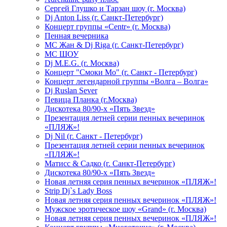
Сергей Глушко и Тарзан шоу (г. Москва)
Dj Anton Liss (г. Санкт-Петербург)
Концерт группы «Centr» (г. Москва)
Пенная вечерника
МС Жан & Dj Riga (г. Санкт-Петербург)
МС ШОУ
Dj M.E.G. (г. Москва)
Концерт "Смоки Мо" (г. Санкт - Петербург)
Концерт легендарной группы «Волга – Волга»
Dj Ruslan Sever
Певица Планка (г.Москва)
Дискотека 80/90-х «Пять Звезд»
Презентация летней серии пенных вечеринок
«ПЛЯЖ»!
Dj Nil (г. Санкт - Петербург)
Презентация летней серии пенных вечеринок
«ПЛЯЖ»!
Матисс & Садко (г. Санкт-Петербург)
Дискотека 80/90-х «Пять Звезд»
Новая летняя серия пенных вечеринок «ПЛЯЖ»!
Strip Dj`s Lady Boss
Новая летняя серия пенных вечеринок «ПЛЯЖ»!
Мужское эротическое шоу «Grand» (г. Москва)
Новая летняя серия пенных вечеринок «ПЛЯЖ»!