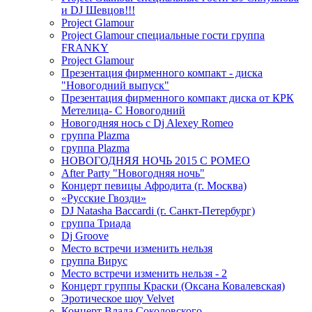
и DJ Шевцов!!!
Project Glamour
Project Glamour специальные гости группа
FRANKY
Project Glamour
Презентация фирменного компакт - диска
"Новогодний выпуск"
Презентация фирменного компакт диска от КРК
Метелица- С Новогодний
Новогодняя нось с Dj Alexey Romeo
группа Plazma
группа Plazma
НОВОГОДНЯЯ НОЧЬ 2015 C РОМЕО
After Party "Новогодняя ночь"
Концерт певицы Афродита (г. Москва)
«Русские Гвозди»
DJ Natasha Baccardi (г. Санкт-Петербург)
группа Триада
Dj Groove
Место встречи изменить нельзя
группа Вирус
Место встречи изменить нельзя - 2
Концерт группы Краски (Оксана Ковалевская)
Эротическое шоу Velvet
Концерт Влада Соколовского