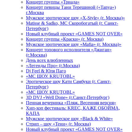
Концерт группы «Триада»
Концерт певицы Тани Терешиной («Tanya»)
г.Москва
Мужское эротическое шоу «X-Style» (г. Москва)»
Matissе & Sadko, MC Скоробогатый (г. Санкт-
Петербург)
Новый клубный проект «GAMES NOT OVER»
Концерт группы «Краски» (г. Москва)
Мужское эротическое шоу «Mafia» (г. Москва)»
Концерт топового исполнителя «Джиган»
(г.Москва)
День всех влюбленных
«Легенды Про» (г.Москва)
Dj Feel & Юля Паго
«МС ШОУ. KRUTOBL»
Эротическое шоу Кати Самбуки (г. Санкт-
Петербург)
«МС ШОУ. KRUTOBL»
3D DVJ «Well Done» (г.Санкт-Петербург)
Пенная вечеринка «Пляж. Весенняя версия»
Хип-хоп фестиваль: KREC, КАЖЕ ОБОЙМА,
КАПА
Мужское эротическое шоу «Black & White»
Стрип – шоу «Тени» (г. Москва)
Новый клубный проект «GAMES NOT OVER»