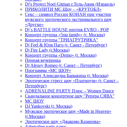
Dj's Project Noel Gitman г.Тель-Авив (Израиль)
ПРИКОЛИТИ МС-Шоу – «КРУТОБЛ»
Секс – символ России КОНАН при участии
мужского эротического экстримального шоу
«Другие»
Dj`s BATTLE HOUSE против EVRO - POP
Концерт группы «5sta family» (г. Москва)
Концерт группы "ТРИАГРУТРИКА"
Dj Feel & Юля Паго (г. Санкт - Петербург)
Dj Fire Lady (г.Москва)
Концерт группы «Demo» (г. Москва)
Пенная вечеринка
Dj Alexey Romeo (г. Санкт – Петербург)
Программа «МС ШОУ»
Концерт Александра Барыкина (г. Москва)
Эротическое стресс шоу «Платинум» (г. Санкт –
Петербург)
ADRENALINE PARTY Плюс – Women Dance
Скандальное концертное шоу "Репера СЯВА"
МС ШОУ
DJ Yankovski (г. Москва)
Мужское эротическое шоу «Made in Heaven»
(г.Москва)
Эротическое шоу «Джакомо Казанова»
Adrenaline party плюс