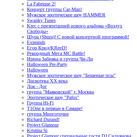
La Fabrique 2!
Концерт группы Car-Man!
Мужское эротическое шоу HAMMER
Swanky Tunes
Krec с презентацией нового альбома «Воздух
Свободы»
Шура (Shura)! С новой концертной программой!
Eximinds
Егор Крид/KReeD!
Рекордный Мега МС Battle!
Ирина Забияка и группа Чи-Ли
Halloween Pre-Party
Halloween
Мужское эротическое шоу "Бешеные псы"
Дискотека ХХ века
Лок - Дог
группа "Маяковский" г. Москва
Эротическое шоу "Pafos"
Группа Hi-Fi
T1One в первые в Самаре!
группа Многоточие
Richard Durand!
Project Glamour
Kristina Si
Project Glamour специальные гости DJ Силуянова