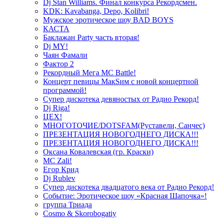
Dj Stan Williams. Финал конкурса Рекордсмен.
KDK: Kavabanga, Depo, Kolibri!
Мужское эротическое шоу BAD BOYS
КАСТА
Баклажан Party часть вторая!
Dj MY!
Чаян Фамали
Фактор 2
Рекордный Мега МС Battle!
Концерт певицы МакSим с новой концертной
программой!
Супер дискотека девяностых от Радио Рекорд!
Dj Riga!
ЦЕХ!
МНОГОТОЧИЕ/DOTSFAM(Руставели, Санчес)
ПРЕЗЕНТАЦИЯ НОВОГОДНЕГО ДИСКА!!!
ПРЕЗЕНТАЦИЯ НОВОГОДНЕГО ДИСКА!!!
Оксана Ковалевская (гр. Краски)
MC Zali!
Егор Крид
Dj Rublev
Супер дискотека двадцатого века от Радио Рекорд!
Событие: Эротическое шоу «Красная Шапочка»!
группа Триада
Cosmo & Skorobogatiy