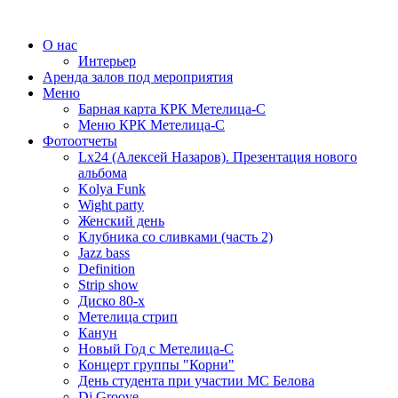
О нас
Интерьер
Аренда залов под мероприятия
Меню
Барная карта КРК Метелица-С
Меню КРК Метелица-С
Фотоотчеты
Lx24 (Алексей Назаров). Презентация нового
альбома
Kolya Funk
Wight party
Женский день
Клубника со сливками (часть 2)
Jazz bass
Definition
Strip show
Диско 80-х
Метелица стрип
Канун
Новый Год с Метелица-С
Концерт группы "Корни"
День студента при участии МС Белова
Dj Groove