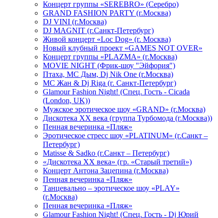
Концерт группы «SEREBRO» (Серебро)
GRAND FASHION PARTY (г.Москва)
DJ VINI (г.Москва)
DJ MAGNIT (г.Санкт-Петербург)
Живой концерт «Loc Dog» (г. Москва)
Новый клубный проект «GAMES NOT OVER»
Концерт группы «PLAZMA» (г.Москва)
MOVIE NIGHT (Фрик-шоу "Эйфория")
Птаха, МС Дым, Dj Nik One (г.Москва)
МС Жан & Dj Riga (г. Санкт-Петербург)
Glamour Fashion Night! (Спец. Гость - Cicada
(London, UK))
Мужское эротическое шоу «GRAND» (г.Москва)
Дискотека XX века (группа Турбомода (г.Москва))
Пенная вечеринка «Пляж»
Эротическое стресс шоу «PLATINUM» (г.Санкт –
Петербург)
Matisse & Sadko (г.Санкт – Петербург)
«Дискотека ХХ века» (гр. «Старый третий»)
Концерт Антона Зацепина (г.Москва)
Пенная вечеринка «Пляж»
Танцевально – эротическое шоу «PLAY»
(г.Москва)
Пенная вечеринка «Пляж»
Glamour Fashion Night! (Спец. Гость - Dj Юрий