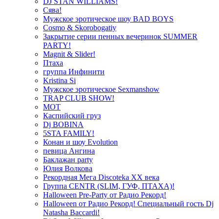
DJ STAN WILLIAMS!
Сява!
Мужское эротическое шоу BAD BOYS
Cosmo & Skorobogatiy
Закрытие серии пенных вечеринок SUMMER
PARTY!
Magnit & Slider!
Птаха
группа Инфинити
Kristina Si
Мужское эротическое Sexmanshow
TRAP CLUB SHOW!
МОТ
Каспийский груз
Dj BOBINA
5STA FAMILY!
Конан и шоу Evolution
певица Ангина
Баклажан party
Юлия Волкова
Рекордная Мега Discoteka XX века
Группа CENTR (SLIM, ГУФ, ПТАХА)!
Halloween Pre-Party от Радио Рекорд!
Halloween от Радио Рекорд! Специальный гость Dj
Natasha Baccardi!