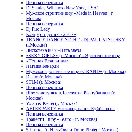
Пенная вечеринка
Dj Stanley Williams (New York, USA)
Мужское стриптиз шоу «Made in Heaven» г.
Москва
Пенная вечеринка
Dj Fire Lady
Концерт группы «25/17»
TRANCE DANCE NIGHT - Dj PAUL VINITSKY
(г.Москва)
Дискотека 80-х «Пять звёзд»
«SEXY GIRLS» (г. Москва) - Эротическое шоу
«Пенная Вечеринка»
Hаташа Бакарди
Мужское эротическое шоу «GRAND» (г. Москва)
Dj Jim (г. Москва)
ST1M (г. Москва)
Пенная вечеринка
Шоу толстушек «Достояние Республики» (г.
Москва)
Yolan & Kenia (г. Москва)
AFTERPARTY мото-шоу на пл. Куйбышева
Пенная вечеринка
Травести - шоу «Teatro» (г. Москва)
Пенная вечеринка
5 Плюх, DJ Nick-One и Drum Pirate(г. Москва)