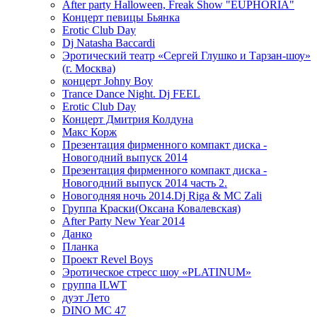
After party Halloween, Freak Show "EUPHORIA"
Концерт певицы Бьянка
Erotic Club Day
Dj Natasha Baccardi
Эротический театр «Сергей Глушко и Тарзан-шоу»
(г. Москва)
концерт Johny Boy
Trance Dance Night. Dj FEEL
Erotic Club Day
Концерт Дмитрия Колдуна
Макс Корж
Презентация фирменного компакт диска -
Новогодний выпуск 2014
Презентация фирменного компакт диска -
Новогодний выпуск 2014 часть 2.
Новогодняя ночь 2014.Dj Riga & MC Zali
Группа Краски(Оксана Ковалевская)
After Party New Year 2014
Данко
Планка
Проект Revel Boys
Эротическое стресс шоу «PLATINUM»
группа ILWT
дуэт Лето
DINO MC 47