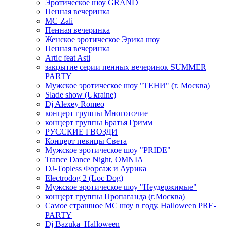
Эротическое шоу GRAND
Пенная вечеринка
MC Zali
Пенная вечеринка
Женское эротическое Эрика шоу
Пенная вечеринка
Artic feat Asti
закрытие серии пенных вечеринок SUMMER
PARTY
Мужское эротическое шоу "ТЕНИ" (г. Москва)
Slade show (Ukraine)
Dj Alexey Romeo
концерт группы Многоточие
концерт группы Братья Гримм
РУССКИЕ ГВОЗДИ
Концерт певицы Света
Мужское эротическое шоу "PRIDE"
Trance Dance Night, OMNIA
DJ-Topless Форсаж и Аурика
Electrodog 2 (Loc Dog)
Мужское эротическое шоу "Неудержимые"
концерт группы Пропаганда (г.Москва)
Самое страшное МС шоу в году. Halloween PRE-
PARTY
Dj Bazuka_Halloween