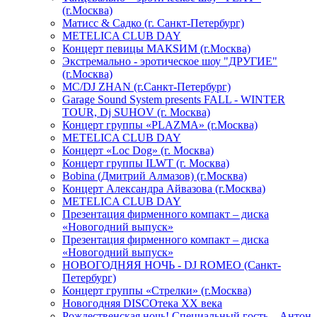
(г.Москва)
Матисс & Садко (г. Санкт-Петербург)
METELICA CLUB DAY
Концерт певицы МАКSИМ (г.Москва)
Экстремально - эротическое шоу "ДРУГИЕ"
(г.Москва)
МС/DJ ZHAN (г.Санкт-Петербург)
Garage Sound System presents FALL - WINTER
TOUR, Dj SUHOV (г. Москва)
Концерт группы «PLAZMA» (г.Москва)
METELICA CLUB DAY
Концерт «Loc Dog» (г. Москва)
Концерт группы ILWT (г. Москва)
Bobina (Дмитрий Алмазов) (г.Москва)
Концерт Александра Айвазова (г.Москва)
METELICA CLUB DAY
Презентация фирменного компакт – диска
«Новогодний выпуск»
Презентация фирменного компакт – диска
«Новогодний выпуск»
НОВОГОДНЯЯ НОЧЬ - DJ ROMEO (Санкт-
Петербург)
Концерт группы «Стрелки» (г.Москва)
Новогодняя DISCOтека ХХ века
Рождественская ночь! Специальный гость – Антон