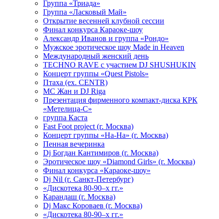
Группа «Триада»
Группа «Ласковый Май»
Открытие весенней клубной сессии
Финал конкурса Караоке-шоу
Александр Иванов и группа «Рондо»
Мужское эротическое шоу Made in Heaven
Международный женский день
TECHNO RAVE с участием DJ SHUSHUKIN
Концерт группы «Quest Pistols»
Птаха (ex. CENTR)
МС Жан и DJ Riga
Презентация фирменного компакт-диска КРК
«Метелица-С»
группа Каста
Fast Foot project (г. Москва)
Концерт группы «На-На» (г. Москва)
Пенная вечеринка
Dj Богдан Кантимиров (г. Москва)
Эротическое шоу «Diamond Girls» (г. Москва)
Финал конкурса «Караоке-шоу»
Dj Nil (г. Санкт-Петербург)
«Дискотека 80-90–х гг.»
Карандаш (г. Москва)
Dj Макс Короваев (г. Москва)
«Дискотека 80-90–х гг.»