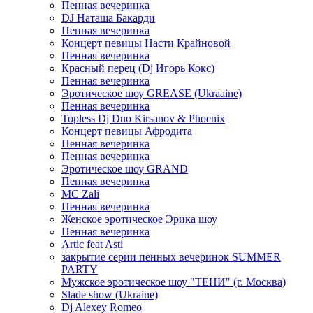
Пенная вечеринка
DJ Наташа Бакарди
Пенная вечеринка
Концерт певицы Насти Крайновой
Пенная вечеринка
Красный перец (Dj Игорь Кокс)
Пенная вечеринка
Эротическое шоу GREASE (Ukraaine)
Пенная вечеринка
Topless Dj Duo Kirsanov & Phoenix
Концерт певицы Афродита
Пенная вечеринка
Пенная вечеринка
Эротическое шоу GRAND
Пенная вечеринка
MC Zali
Пенная вечеринка
Женское эротическое Эрика шоу
Пенная вечеринка
Artic feat Asti
закрытие серии пенных вечеринок SUMMER
PARTY
Мужское эротическое шоу "ТЕНИ" (г. Москва)
Slade show (Ukraine)
Dj Alexey Romeo