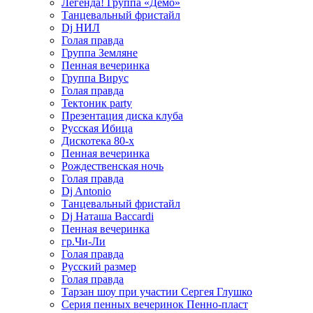
Легенда! Группа «Демо»
Танцевальный фристайл
Dj НИЛ
Голая правда
Группа Земляне
Пенная вечеринка
Группа Вирус
Голая правда
Тектоник party
Презентация диска клуба
Русская Ибица
Дискотека 80-х
Пенная вечеринка
Рождественская ночь
Голая правда
Dj Antonio
Танцевальный фристайл
Dj Наташа Baccardi
Пенная вечеринка
гр.Чи-Ли
Голая правда
Русский размер
Голая правда
Тарзан шоу при участии Сергея Глушко
Серия пенных вечеринок Пенно-пласт