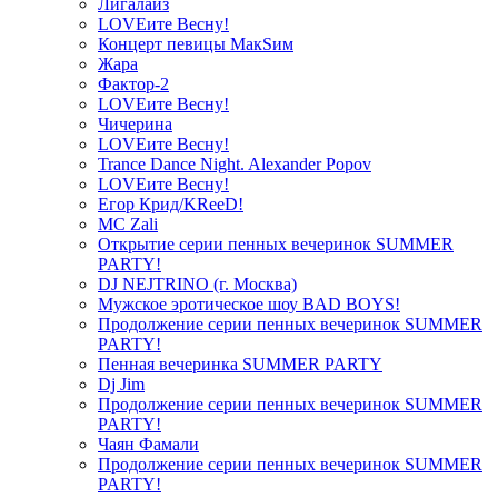
Лигалайз
LOVEите Весну!
Концерт певицы МакSим
Жара
Фактор-2
LOVEите Весну!
Чичерина
LOVEите Весну!
Trance Dance Night. Alexander Popov
LOVEите Весну!
Егор Крид/KReeD!
MC Zali
Открытие серии пенных вечеринок SUMMER
PARTY!
DJ NEJTRINO (г. Москва)
Мужское эротическое шоу BAD BOYS!
Продолжение серии пенных вечеринок SUMMER
PARTY!
Пенная вечеринка SUMMER PARTY
Dj Jim
Продолжение серии пенных вечеринок SUMMER
PARTY!
Чаян Фамали
Продолжение серии пенных вечеринок SUMMER
PARTY!