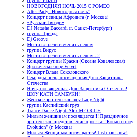
группа Plazma
НОВОГОДНЯЯ НОЧЬ 2015 C РОМЕО
After Party "Новогодняя ночь"
Концерт певицы Афродита (г. Москва)
«Русские Гвозди»
DJ Natasha Baccardi (г. Санкт-Петербург)
группа Триада
Dj Groove
Место встречи изменить нельзя
группа Вирус
Место встречи изменить нельзя - 2
Концерт группы Краски (Оксана Ковалевская)
Эротическое шоу Velvet
Концерт Влада Соколовского
Рекордна ночь, посвященная Дню Защитника
Отечества
Ночь, посвященная Дню Защитника Отечества!
ШОУ КАТИ САМБУКИ!
Женское эротическое шоу Lady Night
группа Каспийский груз
Trance Dance Night. Alex M.O.R.P.H
Милым женщинам посвящается!!! Праздничное
эротическое представление проекта: "Конан и шоу
Evolution" (г. Москва)
Милым Женщинам посвящается! Just man show!