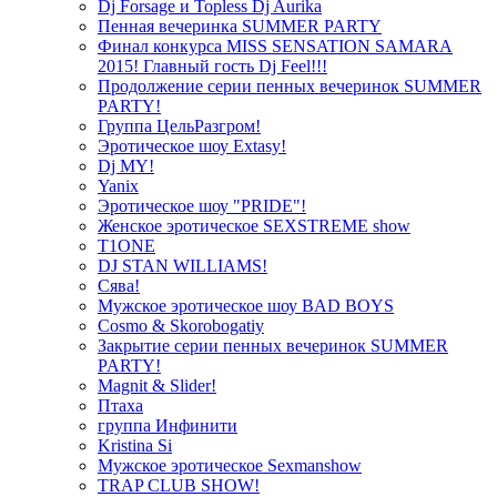
Dj Forsage и Topless Dj Aurika
Пенная вечеринка SUMMER PARTY
Финал конкурса MISS SENSATION SAMARA
2015! Главный гость Dj Feel!!!
Продолжение серии пенных вечеринок SUMMER
PARTY!
Группа ЦельРазгром!
Эротическое шоу Extasy!
Dj MY!
Yanix
Эротическое шоу "PRIDE"!
Женское эротическое SEXSTREME show
T1ONE
DJ STAN WILLIAMS!
Сява!
Мужское эротическое шоу BAD BOYS
Cosmo & Skorobogatiy
Закрытие серии пенных вечеринок SUMMER
PARTY!
Magnit & Slider!
Птаха
группа Инфинити
Kristina Si
Мужское эротическое Sexmanshow
TRAP CLUB SHOW!