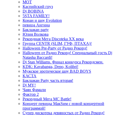
МОТ
Каспийский груз
Dj BOBINA
5STA FAMILY!
Конан и шоу Evolution
певица Ангина
Баклажан party
Юлия Волкова
Рекордная Мега Discoteka XX века
Группа CENTR (SLIM, ГУФ, ПТАХА)!
Halloween Pre-Party от Радио Рекорд!
Halloween от Радио Рекорд! Специальный гость Dj
Natasha Baccardi!
Dj Stan Williams. Финал конкурса Рекордсмен.
KDK: Kavabanga, Depo, Kolibri!
Мужское эротическое шоу BAD BOYS
КАСТА
Баклажан Party часть вторая!
Dj MY!
Чаян Фамали
Фактор 2
Рекордный Мега МС Battle!
Концерт певицы МакSим с новой концертной
программой!
Супер дискотека девяностых от Радио Рекорд!