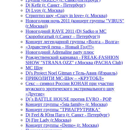
Dj Kefir (г. Санкт - Петербург)
Dj Lvov (г. Москва)
Стриптиз шоу «Crazy in love» (г. Москва)
Новогодняя ночь 2011 (концерт группы "VIRUS"
(г.Москва))
Новогодний RAVE 2011 (Dj Sadko и MC
Скоробогатый (г.Санкт – Петербург))
Концерт легендарной группы «Волга – Волга»
«Здравствуй пена – Новый Год!!!»
Новогодний Adrenaline party плюс
Рождественский карнавал - FREAK-FASHION
SHOW "STRANA OZZ" г.Москва (PACHA Club)
MC Шоу
Dj's Project Noel Gitman г.Тель-Авив (Израиль)
ПРИКОЛИТИ МС-Шоу – «КРУТОБЛ»
Секс – символ России КОНАН при участии
мужского эротического экстримального шоу
«Другие»
Dj`s BATTLE HOUSE против EVRO - POP
Концерт группы «5sta family» (г. Москва)
Концерт группы "ТРИАГРУТРИКА"
Dj Feel & Юля Паго (г. Санкт - Петербург)
Dj Fire Lady (г.Москва)
Концерт группы «Demo» (г. Москва)