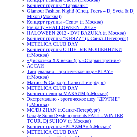
Концерт группы "Тараканы"
Glamour Fashion Night! (Спец. Гость – Dj Sveta & Dj
Mixon (Москва))
Концерт группы «Centr» (г. Москва)
Pre-party «HALLOWEEN - 2012»
HALOWEEN 2012 - DVJ BAZUKA (г. Москва)
Концерт группы "КНЯZZ" (г. Санкт-Петербург)
METELICA CLUB DAY
Концерт группы ОТПЕТЫЕ МОШЕННИКИ
(г.Москва)
«Дискотека ХХ века» (гр. «Старый третий»)
АССАИ
Танцевально – эротическое шоу «PLAY»
(г.Москва)
Матисс & Садко (г. Санкт-Петербург)
METELICA CLUB DAY
Концерт певицы МАКSИМ (г.Москва)
Экстремально - эротическое шоу "ДРУГИЕ"
(г.Москва)
МС/DJ ZHAN (г.Санкт-Петербург)
Garage Sound System presents FALL - WINTER
TOUR, Dj SUHOV (г. Москва)
Концерт группы «PLAZMA» (г.Москва)
METELICA CLUB DAY