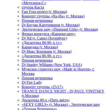
«Метелица-С»
группа Каста
Fast Foot project (г. Москва)
Концерт группы «На-На» (г. Москва)
Пенная вечеринка
Dj Богдан Кантимиров (г. Москва)
Эротическое шоу «Diamond Girls» (г. Москва)
Финал конкурса «Караоке-шоу»
Dj Nil (г. Санкт-Петербург)
«Дискотека 80-90–х гг.»
Карандаш (г. Москва)
Dj Макс Короваев (г. Москва)
«Дискотека 80-90–х гг.»
Пенная вечеринка
Dj Stanley Williams (New York, USA)
Мужское стриптиз шоу «Made in Heaven» г.
Москва
Пенная вечеринка
Dj Fire Lady
Концерт группы «25/17»
TRANCE DANCE NIGHT - Dj PAUL VINITSKY
(г.Москва)
Дискотека 80-х «Пять звёзд»
«SEXY GIRLS» (г. Москва) - Эротическое шоу
«Пенная Вечеринка»