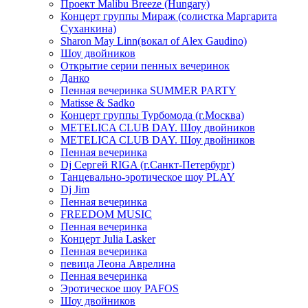
Проект Malibu Breeze (Hungary)
Концерт группы Мираж (солистка Маргарита
Суханкина)
Sharon May Linn(вокал of Alex Gaudino)
Шоу двойников
Открытие серии пенных вечеринок
Данко
Пенная вечеринка SUMMER PARTY
Matisse & Sadko
Концерт группы Турбомода (г.Москва)
METELICA CLUB DAY. Шоу двойников
METELICA CLUB DAY. Шоу двойников
Пенная вечеринка
Dj Сергей RIGA (г.Санкт-Петербург)
Танцевально-эротическое шоу PLAY
Dj Jim
Пенная вечеринка
FREEDOM MUSIC
Пенная вечеринка
Концерт Julia Lasker
Пенная вечеринка
певица Леона Аврелина
Пенная вечеринка
Эротическое шоу PAFOS
Шоу двойников