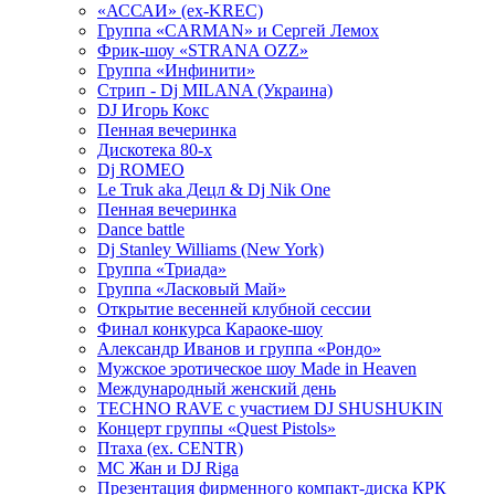
«АССАИ» (ex-KREC)
Группа «CARMAN» и Сергей Лемох
Фрик-шоу «STRANA OZZ»
Группа «Инфинити»
Стрип - Dj MILANA (Украина)
DJ Игорь Кокс
Пенная вечеринка
Дискотека 80-х
Dj ROMEO
Le Truk aka Децл & Dj Nik One
Пенная вечеринка
Dance battle
Dj Stanley Williams (New York)
Группа «Триада»
Группа «Ласковый Май»
Открытие весенней клубной сессии
Финал конкурса Караоке-шоу
Александр Иванов и группа «Рондо»
Мужское эротическое шоу Made in Heaven
Международный женский день
TECHNO RAVE с участием DJ SHUSHUKIN
Концерт группы «Quest Pistols»
Птаха (ex. CENTR)
МС Жан и DJ Riga
Презентация фирменного компакт-диска КРК