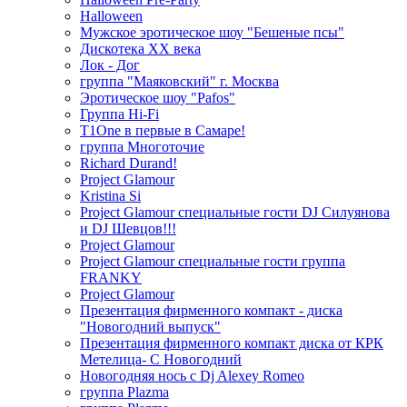
Halloween
Мужское эротическое шоу "Бешеные псы"
Дискотека ХХ века
Лок - Дог
группа "Маяковский" г. Москва
Эротическое шоу "Pafos"
Группа Hi-Fi
T1One в первые в Самаре!
группа Многоточие
Richard Durand!
Project Glamour
Kristina Si
Project Glamour специальные гости DJ Силуянова
и DJ Шевцов!!!
Project Glamour
Project Glamour специальные гости группа
FRANKY
Project Glamour
Презентация фирменного компакт - диска
"Новогодний выпуск"
Презентация фирменного компакт диска от КРК
Метелица- С Новогодний
Новогодняя нось с Dj Alexey Romeo
группа Plazma