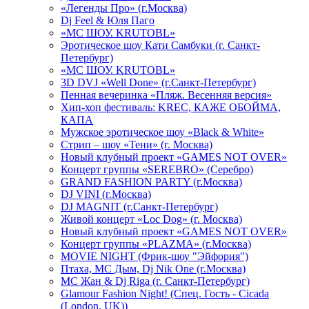
«Легенды Про» (г.Москва)
Dj Feel & Юля Паго
«МС ШОУ. KRUTOBL»
Эротическое шоу Кати Самбуки (г. Санкт-
Петербург)
«МС ШОУ. KRUTOBL»
3D DVJ «Well Done» (г.Санкт-Петербург)
Пенная вечеринка «Пляж. Весенняя версия»
Хип-хоп фестиваль: KREC, КАЖЕ ОБОЙМА,
КАПА
Мужское эротическое шоу «Black & White»
Стрип – шоу «Тени» (г. Москва)
Новый клубный проект «GAMES NOT OVER»
Концерт группы «SEREBRO» (Серебро)
GRAND FASHION PARTY (г.Москва)
DJ VINI (г.Москва)
DJ MAGNIT (г.Санкт-Петербург)
Живой концерт «Loc Dog» (г. Москва)
Новый клубный проект «GAMES NOT OVER»
Концерт группы «PLAZMA» (г.Москва)
MOVIE NIGHT (Фрик-шоу "Эйфория")
Птаха, МС Дым, Dj Nik One (г.Москва)
МС Жан & Dj Riga (г. Санкт-Петербург)
Glamour Fashion Night! (Спец. Гость - Cicada
(London, UK))