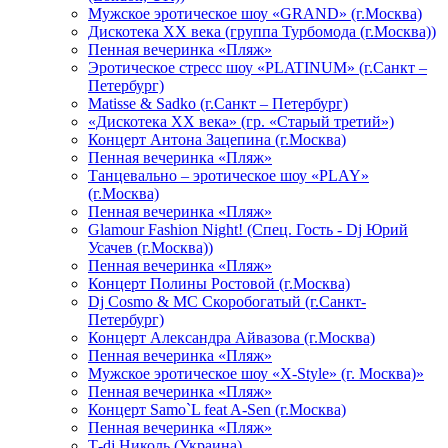
Мужское эротическое шоу «GRAND» (г.Москва)
Дискотека XX века (группа Турбомода (г.Москва))
Пенная вечеринка «Пляж»
Эротическое стресс шоу «PLATINUM» (г.Санкт –
Петербург)
Matisse & Sadko (г.Санкт – Петербург)
«Дискотека ХХ века» (гр. «Старый третий»)
Концерт Антона Зацепина (г.Москва)
Пенная вечеринка «Пляж»
Танцевально – эротическое шоу «PLAY»
(г.Москва)
Пенная вечеринка «Пляж»
Glamour Fashion Night! (Спец. Гость - Dj Юрий
Усачев (г.Москва))
Пенная вечеринка «Пляж»
Концерт Полины Ростовой (г.Москва)
Dj Cosmo & МС Скоробогатый (г.Санкт-
Петербург)
Концерт Александра Айвазова (г.Москва)
Пенная вечеринка «Пляж»
Мужское эротическое шоу «X-Style» (г. Москва)»
Пенная вечеринка «Пляж»
Концерт Samo`L feat A-Sen (г.Москва)
Пенная вечеринка «Пляж»
Т-dj Николь (Украина)