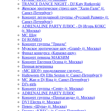
TRANCE DANCE NIGHT - DJ Katy Rutkovski
Женское эротическое стресс-шоу "Хали-Гали" (г.
Санкт-Петербург)
Концерт легендарной группы «Русский Размер» (г.
Санкт-Петербург)
ADRENALINE PARTY ПЛЮС - Dj Игорь КОКС
(г. Москва)
MC Шоу
DJ ROMEO
Концерт группы "Триада"
Мужское эротическое шоу «Grand» (г. Москва)
Финал конкурса «Караоке-шоу»
Концерт певицы МАКSИМ
Концерт Евгения Осина (г. Москва)
Пенная вечеринка
«МС ШОУ» продолжение следует...
Halloween (Dj Ellis Sexton (г. Санкт-Петербург))
МС Жан и Dj Riga (г. Санкт-Петербург)
DJ's girls
Концерт группы «Centr» (г. Москва)
ADRENALINE PARTY ПЛЮС
Концерт группы «Пропаганда» (г. Москва)
DVJ Electra (г. Москва)
Певец «Шура» (г. Москва)
Группа «KREC» (г. Санкт-Петербург)