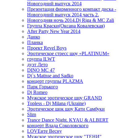
Новогодний выпуск 2014
Презентация фирменного компакт диска -
Новогодний выпуск 2014 часть 2.
Новогодняя ночь 2014.Dj Riga & MC Zali
Группа Краски(Оксана Ковалевская)
After Party New Year 2014
Данко
Планка
Проект Revel Boys
Эротическое стресс шоу «PLATINUM»
группа ILWT
дуэт Лето
DINO MC 47
Dj`s Matisse and Sadko
концерт группы PLAZMA
Парк Горького
Dj Romeo
Мужское эротическое шоу GRAND
Topless - Dj Milana (Ukraine)
Эротическое шок шоу Кати Самбуки
Slim
Trance Dance Night. KYAU & ALBERT
концерт Влада Соколовского
LOVEите Весну
Мужское эротическое шоу "ТЕНИ"