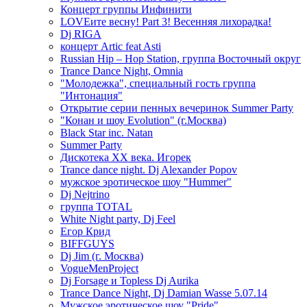
Концерт группы Инфинити
LOVEите весну! Part 3! Весенняя лихорадка!
Dj RIGA
концерт Artic feat Asti
Russian Hip – Hop Station, группа Восточный округ
Trance Dance Night, Omnia
"Молодежка", специальный гость группа
"Интонация"
Открытие серии пенных вечеринок Summer Party
"Конан и шоу Evolution" (г.Москва)
Black Star inc. Natan
Summer Party
Дискотека ХХ века. Игорек
Trance dance night. Dj Alexander Popov
мужское эротическое шоу "Hummer"
Dj Nejtrino
группа TOTAL
White Night party, Dj Feel
Егор Крид
BIFFGUYS
Dj Jim (г. Москва)
VogueMenProject
Dj Forsage и Topless Dj Aurika
Trance Dance Night, Dj Damian Wasse 5.07.14
Мужское эротическое шоу "Pride"