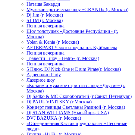
Hаташа Бакарди
Мужское эротическое шоу «GRAND» (г. Москва)
Dj Jim (г. Москва)
ST1M (г. Москва)
Пенная вечеринка
Шоу толстушек «Достояние Республики» (г.
Москва)
Yolan & Kenia (г. Москва)
AFTERPARTY мото-шоу на пл. Куйбышева
Пенная вечеринка
Травести - шоу «Teatro» (г. Москва)
Пенная вечеринка
5 Плюх, DJ Nick-One и Drum Pirate(г. Москва)
Адреналин Party
Лазерное шоу
«Конан» и мужское стриптиз - шоу «Другие» (г.
Москва)
Dj Sadko & МС Скоробогатый (г.Санкт-Петербург)
Dj PAUL VINITSKY (г.Москва)
Концерт певицы Светланы Разиной (г. Москва)
Dj STAN WILLIAMS (Нью-Йорк, USA)
DVJ BAZUKA (г. Москва)
«Объединенная Каста» представляет «Песочные
люди»
Группа «Hi-Fi» (г. Москва)