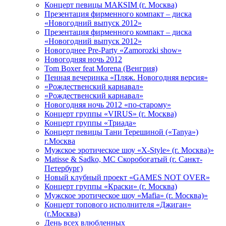
Концерт певицы МАКSIМ (г. Москва)
Презентация фирменного компакт – диска
«Новогодний выпуск 2012»
Презентация фирменного компакт – диска
«Новогодний выпуск 2012»
Новогоднее Pre-Party «Zamorozki show»
Новогодняя ночь 2012
Tom Boxer feat Morena (Венгрия)
Пенная вечеринка «Пляж. Новогодняя версия»
«Рождественский карнавал»
«Рождественский карнавал»
Новогодняя ночь 2012 «по-старому»
Концерт группы «VIRUS» (г. Москва)
Концерт группы «Триада»
Концерт певицы Тани Терешиной («Tanya»)
г.Москва
Мужское эротическое шоу «X-Style» (г. Москва)»
Matissе & Sadko, MC Скоробогатый (г. Санкт-
Петербург)
Новый клубный проект «GAMES NOT OVER»
Концерт группы «Краски» (г. Москва)
Мужское эротическое шоу «Mafia» (г. Москва)»
Концерт топового исполнителя «Джиган»
(г.Москва)
День всех влюбленных