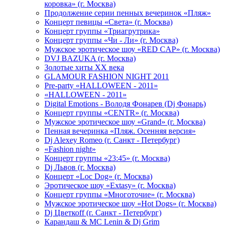
коровка» (г. Москва)
Продолжение серии пенных вечеринок «Пляж»
Концерт певицы «Света» (г. Москва)
Концерт группы «Триагрутрика»
Концерт группы «Чи - Ли» (г. Москва)
Мужское эротическое шоу «RED CAP» (г. Москва)
DVJ BAZUKA (г. Москва)
Золотые хиты XX века
GLAMOUR FASHION NIGHT 2011
Pre-party «HALLOWEEN - 2011»
«HALLOWEEN - 2011»
Digital Emotions - Володя Фонарев (Dj Фонарь)
Концерт группы «CENTR» (г. Москва)
Мужское эротическое шоу «Grand» (г. Москва)
Пенная вечеринка «Пляж. Осенняя версия»
Dj Alexey Romeo (г. Санкт - Петербург)
«Fashion night»
Концерт группы «23:45» (г. Москва)
Dj Львов (г. Москва)
Концерт «Loc Dog» (г. Москва)
Эротическое шоу «Extasy» (г. Москва)
Концерт группы «Многоточие» (г. Москва)
Мужское эротическое шоу «Hot Dogs» (г. Москва)
Dj Цветкоff (г. Санкт - Петербург)
Карандаш & МС Lenin & Dj Grim