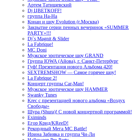
Артем Татищевский
Dj ЦВЕТКOFF!
группа На-На
Конан и шоу Evolution (г.Москва)
Закрытие серии пенных вечеринок «SUMMER
PARTY»!!!
Dj`s Magnit & Slider
La Fabrique!
MC Doni
Мужское эротическое шоу GRAND
Группа IOWA (Айова), г. Санкт-Петербург
Гуф! Презентация нового Альбома 420!
SEXTREMSHOW — Самое горячее шоу!
La Fabrique 2!
Концерт группы Car-Man!
Мужское эротическое шоу HAMMER
Swanky Tunes
Krec с презентацией нового альбома «Воздух
Свободы»
Шура (Shura)! С новой концертной программой!
Eximinds
Егор Крид/KReeD!
Рекордный Мега МС Battle!
Ирина Забияка и группа Чи-Ли
Halloween Pre-Party