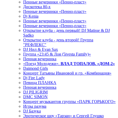
Пенные вечеринки «Пенно-пласт»
Дискотека 80-х
Пенные вечеринки «Пенно-пласт»
Dj Kenia
Пенные вечеринки «Пенно-пласт»
Пенные вечеринки «Пенно-пласт»
Открытие клуба - день первый! DJ Matisse & DJ
Sadko
Открытие клуба - день второй! Группа
"РЕФЛЕКС"
DJ Нил & Evan Sax
Группа «23:45 & Лоя (5ivesta Family)»
Пенная вечеринка
«Поезд Молодежи».
ВЛАД ТОПАЛОВ. «ДОМ-2»
Daimond Girls
Концерт Татьяны Ивановой и гр. «Комбинация»
Dj Fire Lady
Певица ПЛАНКА
Пенная вечеринка
DJ PILIGRIM
DMC SIMON
Концерт музыкантов группы «ПАРК ГОРЬКОГО»
Игры разума
DJ Базука
Эротическое шоу «Тарзан» и Сергей Глушко