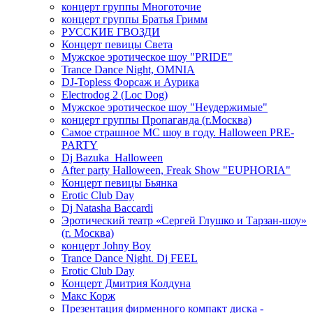
концерт группы Многоточие
концерт группы Братья Гримм
РУССКИЕ ГВОЗДИ
Концерт певицы Света
Мужское эротическое шоу "PRIDE"
Trance Dance Night, OMNIA
DJ-Topless Форсаж и Аурика
Electrodog 2 (Loc Dog)
Мужское эротическое шоу "Неудержимые"
концерт группы Пропаганда (г.Москва)
Самое страшное МС шоу в году. Halloween PRE-
PARTY
Dj Bazuka_Halloween
After party Halloween, Freak Show "EUPHORIA"
Концерт певицы Бьянка
Erotic Club Day
Dj Natasha Baccardi
Эротический театр «Сергей Глушко и Тарзан-шоу»
(г. Москва)
концерт Johny Boy
Trance Dance Night. Dj FEEL
Erotic Club Day
Концерт Дмитрия Колдуна
Макс Корж
Презентация фирменного компакт диска -