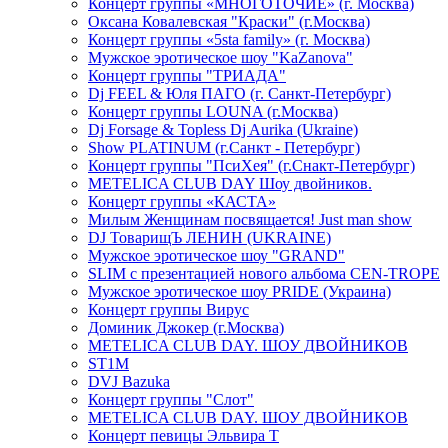
Концерт группы «МНОГОТОЧИЕ» (г. Москва)
Оксана Ковалевская "Краски" (г.Москва)
Концерт группы «5sta family» (г. Москва)
Мужское эротическое шоу "KaZanova"
Концерт группы "ТРИАДА"
Dj FEEL & Юля ПАГО (г. Санкт-Петербург)
Концерт группы LOUNA (г.Москва)
Dj Forsage & Topless Dj Aurika (Ukraine)
Show PLATINUM (г.Санкт - Петербург)
Концерт группы "ПсиХея" (г.Снакт-Петербург)
METELICA CLUB DAY Шоу двойников.
Концерт группы «КАСТА»
Милым Женщинам посвящается! Just man show
DJ ТоварищЪ ЛЕНИН (UKRAINE)
Мужское эротическое шоу "GRAND"
SLIM с презентацией нового альбома CEN-TROPE
Мужское эротическое шоу PRIDE (Украина)
Концерт группы Вирус
Доминик Джокер (г.Москва)
METELICA CLUB DAY. ШОУ ДВОЙНИКОВ
ST1M
DVJ Bazuka
Концерт группы "Слот"
METELICA CLUB DAY. ШОУ ДВОЙНИКОВ
Концерт певицы Эльвира Т