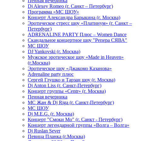
Пенная вечеринка
Dj Alexey Romeo (г. Санкт – Петербург)
Программа «МС ШОУ»
Концерт Александра Барыкина (г. Москва)
Эротическое стресс шоу «Платинум» (г. Санкт –
Петербург)
ADRENALINE PARTY Плюс – Women Dance
Скандальное концертное шоу "Репера СЯВА"
МС ШОУ
DJ Yankovski (г. Москва)
Мужское эротическое шоу «Made in Heaven»
(г.Москва)
Эротическое шоу «Джакомо Казанова»
Adrenaline party плюс
Сергей Глушко и Тарзан шоу (г. Москва)
Dj Anton Liss (г. Санкт-Петербург)
Концерт группы «Centr» (г. Москва)
Пенная вечерника
МС Жан & Dj Riga (г. Санкт-Петербург)
МС ШОУ
Dj M.E.G. (г. Москва)
Концерт "Смоки Мо" (г. Санкт - Петербург)
Концерт легендарной группы «Волга – Волга»
Dj Ruslan Sever
Певица Планка (г.Москва)