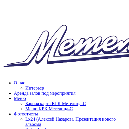
О нас
Интерьер
Аренда залов под мероприятия
Меню
Барная карта КРК Метелица-С
Меню КРК Метелица-С
Фотоотчеты
Lx24 (Алексей Назаров). Презентация нового
альбома