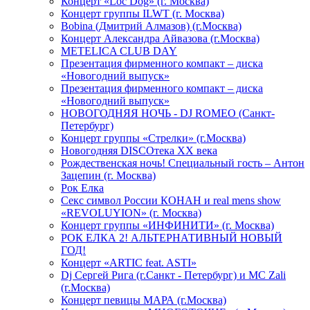
Концерт «Loc Dog» (г. Москва)
Концерт группы ILWT (г. Москва)
Bobina (Дмитрий Алмазов) (г.Москва)
Концерт Александра Айвазова (г.Москва)
METELICA CLUB DAY
Презентация фирменного компакт – диска
«Новогодний выпуск»
Презентация фирменного компакт – диска
«Новогодний выпуск»
НОВОГОДНЯЯ НОЧЬ - DJ ROMEO (Санкт-
Петербург)
Концерт группы «Стрелки» (г.Москва)
Новогодняя DISCOтека ХХ века
Рождественская ночь! Специальный гость – Антон
Зацепин (г. Москва)
Рок Елка
Секс символ России КОНАН и real mens show
«REVOLUYION» (г. Москва)
Концерт группы «ИНФИНИТИ» (г. Москва)
РОК ЕЛКА 2! АЛЬТЕРНАТИВНЫЙ НОВЫЙ
ГОД!
Концерт «ARTIC feat. ASTI»
Dj Сергей Рига (г.Санкт - Петербург) и MC Zali
(г.Москва)
Концерт певицы МАРА (г.Москва)