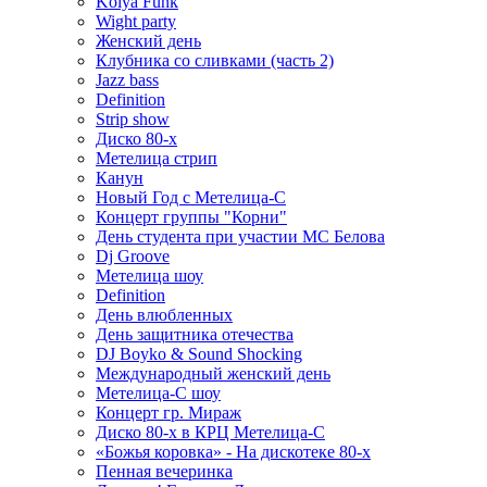
Kolya Funk
Wight party
Женский день
Клубника со сливками (часть 2)
Jazz bass
Definition
Strip show
Диско 80-х
Метелица стрип
Канун
Новый Год с Метелица-С
Концерт группы "Корни"
День студента при участии МС Белова
Dj Groove
Метелица шоу
Definition
День влюбленных
День защитника отечества
DJ Boyko & Sound Shocking
Международный женский день
Метелица-С шоу
Концерт гр. Мираж
Диско 80-х в КРЦ Метелица-С
«Божья коровка» - На дискотеке 80-х
Пенная вечеринка