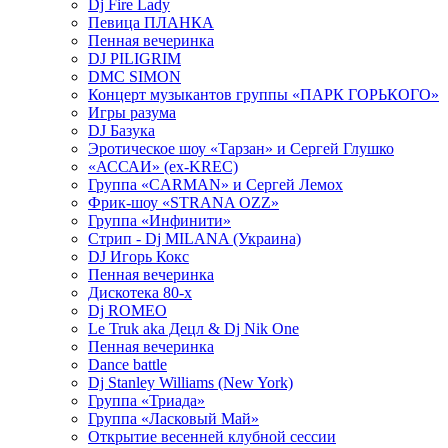
Dj Fire Lady
Певица ПЛАНКА
Пенная вечеринка
DJ PILIGRIM
DMC SIMON
Концерт музыкантов группы «ПАРК ГОРЬКОГО»
Игры разума
DJ Базука
Эротическое шоу «Тарзан» и Сергей Глушко
«АССАИ» (ex-KREC)
Группа «CARMAN» и Сергей Лемох
Фрик-шоу «STRANA OZZ»
Группа «Инфинити»
Стрип - Dj MILANA (Украина)
DJ Игорь Кокс
Пенная вечеринка
Дискотека 80-х
Dj ROMEO
Le Truk aka Децл & Dj Nik One
Пенная вечеринка
Dance battle
Dj Stanley Williams (New York)
Группа «Триада»
Группа «Ласковый Май»
Открытие весенней клубной сессии