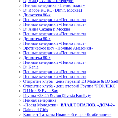
Dj Нил (г. Санкт-Петербург)
Пенная вечеринка «Пенно-пласт»
Dj Игорь КОКС (Dfm г. Москва)
Дискотека 80-х
Пенные вечеринки «Пенно-пласт»
Пенные вечеринки «Пенно-пласт»
Dj Анна Сахара г. Москва
Пенные вечеринки «Пенно-пласт»
Дискотека 80-х
Пенные вечеринки «Пенно-пласт»
Эротическое шоу «Ночные Амазонки»
Пенные вечеринки «Пенно-пласт»
Дискотека 80-х
Пенные вечеринки «Пенно-пласт»
Dj Kenia
Пенные вечеринки «Пенно-пласт»
Пенные вечеринки «Пенно-пласт»
Открытие клуба - день первый! DJ Matisse & DJ Sad
Открытие клуба - день второй! Группа "РЕФЛЕКС"
DJ Нил & Evan Sax
Группа «23:45 & Лоя (5ivesta Family)»
Пенная вечеринка
«Поезд Молодежи».
ВЛАД ТОПАЛОВ. «ДОМ-2»
Daimond Girls
Концерт Татьяны Ивановой и гр. «Комбинация»