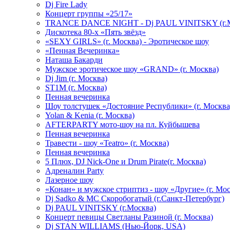
Dj Fire Lady
Концерт группы «25/17»
TRANCE DANCE NIGHT - Dj PAUL VINITSKY (г.М
Дискотека 80-х «Пять звёзд»
«SEXY GIRLS» (г. Москва) - Эротическое шоу
«Пенная Вечеринка»
Hаташа Бакарди
Мужское эротическое шоу «GRAND» (г. Москва)
Dj Jim (г. Москва)
ST1M (г. Москва)
Пенная вечеринка
Шоу толстушек «Достояние Республики» (г. Москва
Yolan & Kenia (г. Москва)
AFTERPARTY мото-шоу на пл. Куйбышева
Пенная вечеринка
Травести - шоу «Teatro» (г. Москва)
Пенная вечеринка
5 Плюх, DJ Nick-One и Drum Pirate(г. Москва)
Адреналин Party
Лазерное шоу
«Конан» и мужское стриптиз - шоу «Другие» (г. Мос
Dj Sadko & МС Скоробогатый (г.Санкт-Петербург)
Dj PAUL VINITSKY (г.Москва)
Концерт певицы Светланы Разиной (г. Москва)
Dj STAN WILLIAMS (Нью-Йорк, USA)