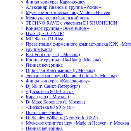
Финал конкурса Караоке-шоу
Александр Иванов и группа «Рондо»
Мужское эротическое шоу Made in Heaven
Международный женский день
TECHNO RAVE с участием DJ SHUSHUKIN
Концерт группы «Quest Pistols»
Птаха (ex. CENTR)
МС Жан и DJ Riga
Презентация фирменного компакт-диска КРК «Мет
группа Каста
Fast Foot project (г. Москва)
Концерт группы «На-На» (г. Москва)
Пенная вечеринка
Dj Богдан Кантимиров (г. Москва)
Эротическое шоу «Diamond Girls» (г. Москва)
Финал конкурса «Караоке-шоу»
Dj Nil (г. Санкт-Петербург)
«Дискотека 80-90–х гг.»
Карандаш (г. Москва)
Dj Макс Короваев (г. Москва)
«Дискотека 80-90–х гг.»
Пенная вечеринка
Dj Stanley Williams (New York, USA)
Мужское стриптиз шоу «Made in Heaven» г. Москва
Пенная вечеринка