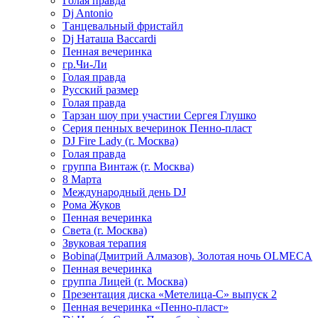
Голая правда
Dj Antonio
Танцевальный фристайл
Dj Наташа Baccardi
Пенная вечеринка
гр.Чи-Ли
Голая правда
Русский размер
Голая правда
Тарзан шоу при участии Сергея Глушко
Серия пенных вечеринок Пенно-пласт
DJ Fire Lady (г. Москва)
Голая правда
группа Винтаж (г. Москва)
8 Марта
Международный день DJ
Рома Жуков
Пенная вечеринка
Света (г. Москва)
Звуковая терапия
Bobina(Дмитрий Алмазов). Золотая ночь OLMECA
Пенная вечеринка
группа Лицей (г. Москва)
Презентация диска «Метелица-С» выпуск 2
Пенная вечеринка «Пенно-пласт»