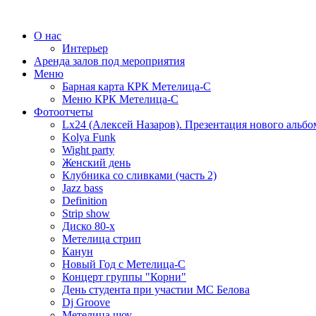
О нас
Интерьер
Аренда залов под мероприятия
Меню
Барная карта КРК Метелица-С
Меню КРК Метелица-С
Фотоотчеты
Lx24 (Алексей Назаров). Презентация нового альбо
Kolya Funk
Wight party
Женский день
Клубника со сливками (часть 2)
Jazz bass
Definition
Strip show
Диско 80-х
Метелица стрип
Канун
Новый Год с Метелица-С
Концерт группы "Корни"
День студента при участии МС Белова
Dj Groove
Метелица шоу