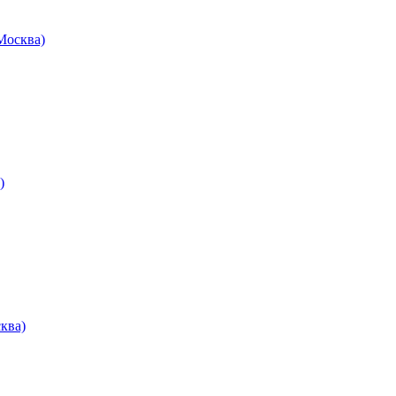
осква)
)
ква)