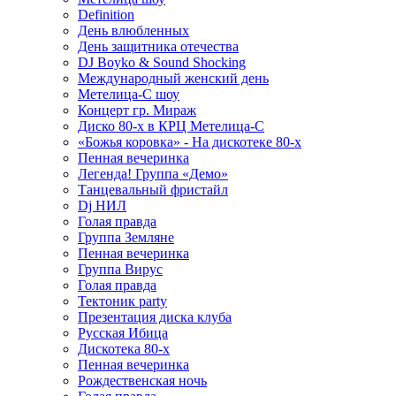
Definition
День влюбленных
День защитника отечества
DJ Boyko & Sound Shocking
Международный женский день
Метелица-С шоу
Концерт гр. Мираж
Диско 80-х в КРЦ Метелица-С
«Божья коровка» - На дискотеке 80-х
Пенная вечеринка
Легенда! Группа «Демо»
Танцевальный фристайл
Dj НИЛ
Голая правда
Группа Земляне
Пенная вечеринка
Группа Вирус
Голая правда
Тектоник party
Презентация диска клуба
Русская Ибица
Дискотека 80-х
Пенная вечеринка
Рождественская ночь