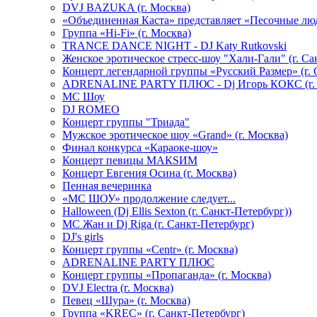
DVJ BAZUKA (г. Москва)
«Объединенная Каста» представляет «Песочные лю
Группа «Hi-Fi» (г. Москва)
TRANCE DANCE NIGHT - DJ Katy Rutkovski
Женское эротическое стресс-шоу "Хали-Гали" (г. Са
Концерт легендарной группы «Русский Размер» (г. 
ADRENALINE PARTY ПЛЮС - Dj Игорь КОКС (г. 
MC Шоу
DJ ROMEO
Концерт группы "Триада"
Мужское эротическое шоу «Grand» (г. Москва)
Финал конкурса «Караоке-шоу»
Концерт певицы МАКSИМ
Концерт Евгения Осина (г. Москва)
Пенная вечеринка
«МС ШОУ» продолжение следует...
Halloween (Dj Ellis Sexton (г. Санкт-Петербург))
МС Жан и Dj Riga (г. Санкт-Петербург)
DJ's girls
Концерт группы «Centr» (г. Москва)
ADRENALINE PARTY ПЛЮС
Концерт группы «Пропаганда» (г. Москва)
DVJ Electra (г. Москва)
Певец «Шура» (г. Москва)
Группа «KREC» (г. Санкт-Петербург)