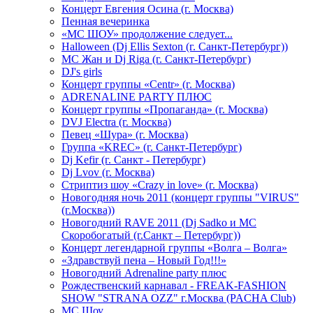
Концерт Евгения Осина (г. Москва)
Пенная вечеринка
«МС ШОУ» продолжение следует...
Halloween (Dj Ellis Sexton (г. Санкт-Петербург))
МС Жан и Dj Riga (г. Санкт-Петербург)
DJ's girls
Концерт группы «Centr» (г. Москва)
ADRENALINE PARTY ПЛЮС
Концерт группы «Пропаганда» (г. Москва)
DVJ Electra (г. Москва)
Певец «Шура» (г. Москва)
Группа «KREC» (г. Санкт-Петербург)
Dj Kefir (г. Санкт - Петербург)
Dj Lvov (г. Москва)
Стриптиз шоу «Crazy in love» (г. Москва)
Новогодняя ночь 2011 (концерт группы "VIRUS"
(г.Москва))
Новогодний RAVE 2011 (Dj Sadko и MC
Скоробогатый (г.Санкт – Петербург))
Концерт легендарной группы «Волга – Волга»
«Здравствуй пена – Новый Год!!!»
Новогодний Adrenaline party плюс
Рождественский карнавал - FREAK-FASHION
SHOW "STRANA OZZ" г.Москва (PACHA Club)
MC Шоу