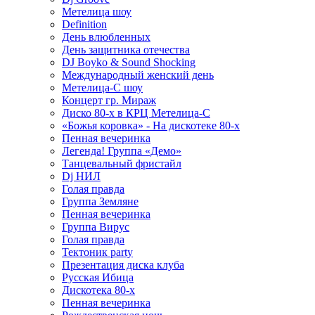
Метелица шоу
Definition
День влюбленных
День защитника отечества
DJ Boyko & Sound Shocking
Международный женский день
Метелица-С шоу
Концерт гр. Мираж
Диско 80-х в КРЦ Метелица-С
«Божья коровка» - На дискотеке 80-х
Пенная вечеринка
Легенда! Группа «Демо»
Танцевальный фристайл
Dj НИЛ
Голая правда
Группа Земляне
Пенная вечеринка
Группа Вирус
Голая правда
Тектоник party
Презентация диска клуба
Русская Ибица
Дискотека 80-х
Пенная вечеринка