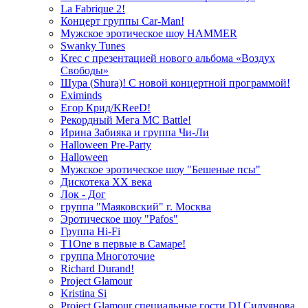
La Fabrique 2!
Концерт группы Car-Man!
Мужское эротическое шоу HAMMER
Swanky Tunes
Krec с презентацией нового альбома «Воздух
Свободы»
Шура (Shura)! С новой концертной программой!
Eximinds
Егор Крид/KReeD!
Рекордный Мега МС Battle!
Ирина Забияка и группа Чи-Ли
Halloween Pre-Party
Halloween
Мужское эротическое шоу "Бешеные псы"
Дискотека ХХ века
Лок - Дог
группа "Маяковский" г. Москва
Эротическое шоу "Pafos"
Группа Hi-Fi
T1One в первые в Самаре!
группа Многоточие
Richard Durand!
Project Glamour
Kristina Si
Project Glamour специальные гости DJ Силуянова