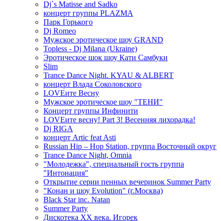
Dj`s Matisse and Sadko
концерт группы PLAZMA
Парк Горького
Dj Romeo
Мужское эротическое шоу GRAND
Topless - Dj Milana (Ukraine)
Эротическое шок шоу Кати Самбуки
Slim
Trance Dance Night. KYAU & ALBERT
концерт Влада Соколовского
LOVEите Весну
Мужское эротическое шоу "ТЕНИ"
Концерт группы Инфинити
LOVEите весну! Part 3! Весенняя лихорадка!
Dj RIGA
концерт Artic feat Asti
Russian Hip – Hop Station, группа Восточный округ
Trance Dance Night, Omnia
"Молодежка", специальный гость группа
"Интонация"
Открытие серии пенных вечеринок Summer Party
"Конан и шоу Evolution" (г.Москва)
Black Star inc. Natan
Summer Party
Дискотека ХХ века. Игорек