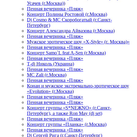
Усачев (г.Москва))
Пенная вечеринка «Пляж»
Концерт Полины Ростовой (г.Москва)
Dj Cosmo & МС Скоробогатый (г.Санкт-
Петербург)
Концерт Александра Айвазова (г.Москва)
Пенная вечеринка «Пляж»
Мужское эротическое шоу «X-Style» (г. Москва)»
Пенная вечеринка «Пляж»
Концерт Samo`L feat A-Sen (г.Москва)
Пенная вечеринка «Пляж»
Т-dj Николь (Украина)
Пенная вечеринка «Пляж»
МС Zali (г.Москва)
Пенная вечеринка «Пляж»
Конан и мужское экстремально-эротическое шоу
«Evolution» (г.Москва)
Пенная вечеринка «Пляж»
Пенная вечеринка «Пляж»
Концерт группы «S*NEЖNO» (г.Санкт-
Петербург), а также Ron May (dj set)
Пенная вечеринка «Пляж»
Концерт группы «Планка» (г.Москва)
Пенная вечеринка «Пляж»
Dj Сергей Рига (г.Санкт-Петербург)