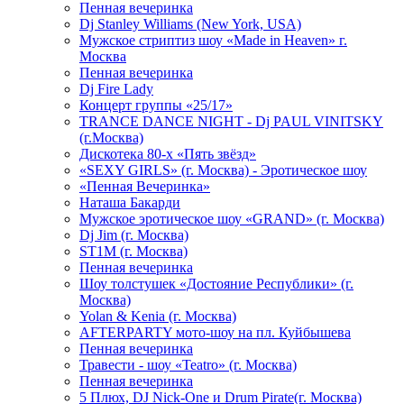
Пенная вечеринка
Dj Stanley Williams (New York, USA)
Мужское стриптиз шоу «Made in Heaven» г.
Москва
Пенная вечеринка
Dj Fire Lady
Концерт группы «25/17»
TRANCE DANCE NIGHT - Dj PAUL VINITSKY
(г.Москва)
Дискотека 80-х «Пять звёзд»
«SEXY GIRLS» (г. Москва) - Эротическое шоу
«Пенная Вечеринка»
Hаташа Бакарди
Мужское эротическое шоу «GRAND» (г. Москва)
Dj Jim (г. Москва)
ST1M (г. Москва)
Пенная вечеринка
Шоу толстушек «Достояние Республики» (г.
Москва)
Yolan & Kenia (г. Москва)
AFTERPARTY мото-шоу на пл. Куйбышева
Пенная вечеринка
Травести - шоу «Teatro» (г. Москва)
Пенная вечеринка
5 Плюх, DJ Nick-One и Drum Pirate(г. Москва)