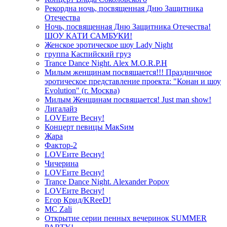
Рекордна ночь, посвященная Дню Защитника
Отечества
Ночь, посвященная Дню Защитника Отечества!
ШОУ КАТИ САМБУКИ!
Женское эротическое шоу Lady Night
группа Каспийский груз
Trance Dance Night. Alex M.O.R.P.H
Милым женщинам посвящается!!! Праздничное
эротическое представление проекта: "Конан и шоу
Evolution" (г. Москва)
Милым Женщинам посвящается! Just man show!
Лигалайз
LOVEите Весну!
Концерт певицы МакSим
Жара
Фактор-2
LOVEите Весну!
Чичерина
LOVEите Весну!
Trance Dance Night. Alexander Popov
LOVEите Весну!
Егор Крид/KReeD!
MC Zali
Открытие серии пенных вечеринок SUMMER