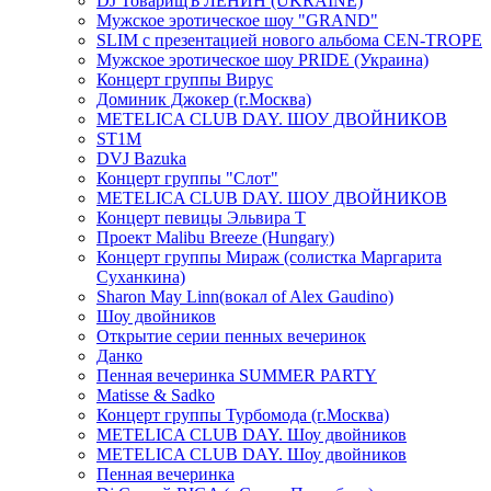
DJ ТоварищЪ ЛЕНИН (UKRAINE)
Мужское эротическое шоу "GRAND"
SLIM с презентацией нового альбома CEN-TROPE
Мужское эротическое шоу PRIDE (Украина)
Концерт группы Вирус
Доминик Джокер (г.Москва)
METELICA CLUB DAY. ШОУ ДВОЙНИКОВ
ST1M
DVJ Bazuka
Концерт группы "Слот"
METELICA CLUB DAY. ШОУ ДВОЙНИКОВ
Концерт певицы Эльвира Т
Проект Malibu Breeze (Hungary)
Концерт группы Мираж (солистка Маргарита
Суханкина)
Sharon May Linn(вокал of Alex Gaudino)
Шоу двойников
Открытие серии пенных вечеринок
Данко
Пенная вечеринка SUMMER PARTY
Matisse & Sadko
Концерт группы Турбомода (г.Москва)
METELICA CLUB DAY. Шоу двойников
METELICA CLUB DAY. Шоу двойников
Пенная вечеринка