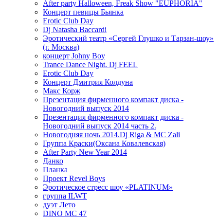
After party Halloween, Freak Show "EUPHORIA"
Концерт певицы Бьянка
Erotic Club Day
Dj Natasha Baccardi
Эротический театр «Сергей Глушко и Тарзан-шоу»
(г. Москва)
концерт Johny Boy
Trance Dance Night. Dj FEEL
Erotic Club Day
Концерт Дмитрия Колдуна
Макс Корж
Презентация фирменного компакт диска -
Новогодний выпуск 2014
Презентация фирменного компакт диска -
Новогодний выпуск 2014 часть 2.
Новогодняя ночь 2014.Dj Riga & MC Zali
Группа Краски(Оксана Ковалевская)
After Party New Year 2014
Данко
Планка
Проект Revel Boys
Эротическое стресс шоу «PLATINUM»
группа ILWT
дуэт Лето
DINO MC 47