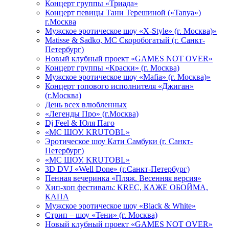
Концерт группы «Триада»
Концерт певицы Тани Терешиной («Tanya»)
г.Москва
Мужское эротическое шоу «X-Style» (г. Москва)»
Matissе & Sadko, MC Скоробогатый (г. Санкт-
Петербург)
Новый клубный проект «GAMES NOT OVER»
Концерт группы «Краски» (г. Москва)
Мужское эротическое шоу «Mafia» (г. Москва)»
Концерт топового исполнителя «Джиган»
(г.Москва)
День всех влюбленных
«Легенды Про» (г.Москва)
Dj Feel & Юля Паго
«МС ШОУ. KRUTOBL»
Эротическое шоу Кати Самбуки (г. Санкт-
Петербург)
«МС ШОУ. KRUTOBL»
3D DVJ «Well Done» (г.Санкт-Петербург)
Пенная вечеринка «Пляж. Весенняя версия»
Хип-хоп фестиваль: KREC, КАЖЕ ОБОЙМА,
КАПА
Мужское эротическое шоу «Black & White»
Стрип – шоу «Тени» (г. Москва)
Новый клубный проект «GAMES NOT OVER»