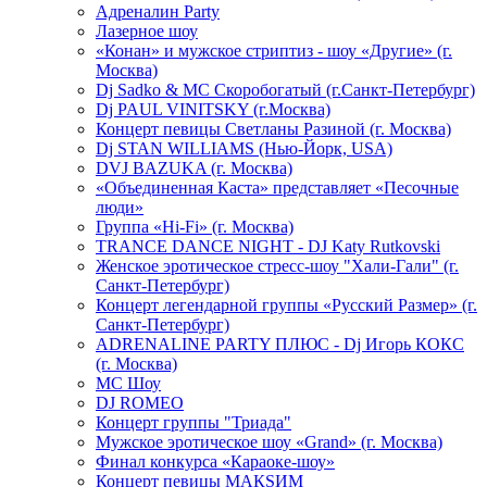
Адреналин Party
Лазерное шоу
«Конан» и мужское стриптиз - шоу «Другие» (г.
Москва)
Dj Sadko & МС Скоробогатый (г.Санкт-Петербург)
Dj PAUL VINITSKY (г.Москва)
Концерт певицы Светланы Разиной (г. Москва)
Dj STAN WILLIAMS (Нью-Йорк, USA)
DVJ BAZUKA (г. Москва)
«Объединенная Каста» представляет «Песочные
люди»
Группа «Hi-Fi» (г. Москва)
TRANCE DANCE NIGHT - DJ Katy Rutkovski
Женское эротическое стресс-шоу "Хали-Гали" (г.
Санкт-Петербург)
Концерт легендарной группы «Русский Размер» (г.
Санкт-Петербург)
ADRENALINE PARTY ПЛЮС - Dj Игорь КОКС
(г. Москва)
MC Шоу
DJ ROMEO
Концерт группы "Триада"
Мужское эротическое шоу «Grand» (г. Москва)
Финал конкурса «Караоке-шоу»
Концерт певицы МАКSИМ