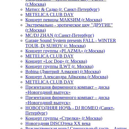
(г.Москва)
Матисс & Садко (г. Санкт-Петербург)
METELICA CLUB DAY
Концерт певицы МАКSИМ (г.Москва)
Экстремально - эротическое шоу "ДРУГИЕ"
(г.Москва)
МС/DJ ZHAN (г.Санкт-Петербург)
Garage Sound System presents FALL - WINTER
TOUR, Dj SUHOV (г. Москва)
Концерт группы «PLAZMA» (г.Москва)
METELICA CLUB DAY
Концерт «Loc Dog» (г. Москва)
Концерт группы ILWT (г. Москва)
Bobina (Дмитрий Алмазов) (г.Москва)
Концерт Александра Айвазова (г.Москва)
METELICA CLUB DAY
Презентация фирменного компакт – диска
«Новогодний выпуск»
Презентация фирменного компакт – диска
«Новогодний выпуск»
НОВОГОДНЯЯ НОЧЬ - DJ ROMEO (Санкт-
Петербург)
Концерт группы «Стрелки» (г.Москва)
Новогодняя DISCOтека ХХ века
Рождественская ночь! Специальный гость – Антон