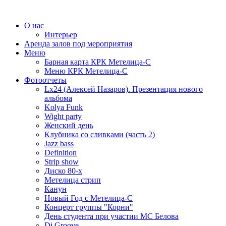
О нас
Интерьер
Аренда залов под мероприятия
Меню
Барная карта КРК Метелица-С
Меню КРК Метелица-С
Фотоотчеты
Lx24 (Алексей Назаров). Презентация нового
альбома
Kolya Funk
Wight party
Женский день
Клубника со сливками (часть 2)
Jazz bass
Definition
Strip show
Диско 80-х
Метелица стрип
Канун
Новый Год с Метелица-С
Концерт группы "Корни"
День студента при участии МС Белова
Dj Groove