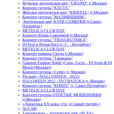
Мужское эротическое шоу "GRAND" (г.Москва)
Концерт группы "КАСТА"
Женское эротическое шоу "KRISTAL" (г.Москва)
Концерт группы "МАЛЬЧИШНИК"
Эротическое шоу КАТИ САМБУКИ (г.Санкт-
Петербург)
METELICA CLUB DAY
Концерт Юлии Савичевой (г.Москва)
Концерт группы "TRIAGRUTRIKA"
DJ Feel и Юлия Паго (г. С. - Петербург)
METELICA CLUB DAY
Концерт певицы Светы (г.Москва)
Концерт группы "Тараканы"
Glamour Fashion Night! (Спец. Гость – Dj Sveta & Dj
Mixon (Москва))
Концерт группы «Centr» (г. Москва)
Pre-party «HALLOWEEN - 2012»
HALOWEEN 2012 - DVJ BAZUKA (г. Москва)
Концерт группы "КНЯZZ" (г. Санкт-Петербург)
METELICA CLUB DAY
Концерт группы ОТПЕТЫЕ МОШЕННИКИ
(г.Москва)
«Дискотека ХХ века» (гр. «Старый третий»)
АССАИ
Танцевально – эротическое шоу «PLAY»