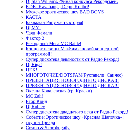
Dj Stan Williams. Финал конкурса Рекордсмен.
KDK: Kavabanga, Depo, Kolibri!
Мужское эротическое шоу BAD BOYS
КАСТА
Баклажан Party часть вторая!
Dj MY!
Чаян Фамали
Фактор 2
Рекордный Мега МС Battle!
Концерт певицы МакSим с новой концертной
программой!
Супер дискотека девяностых от Радио Рекорд!
Dj Riga!
ЦЕХ!
МНОГОТОЧИЕ/DOTSFAM(Руставели, Санчес)
ПРЕЗЕНТАЦИЯ НОВОГОДНЕГО ДИСКА!!!
ПРЕЗЕНТАЦИЯ НОВОГОДНЕГО ДИСКА!!!
Оксана Ковалевская (гр. Краски)
MC Zali!
Егор Крид
Dj Rublev
Супер дискотека двадцатого века от Радио Рекорд!
Событие: Эротическое шоу «Красная Шапочка»!
группа Триада
Cosmo & Skorobogatiy