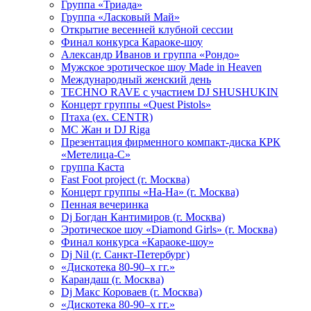
Группа «Триада»
Группа «Ласковый Май»
Открытие весенней клубной сессии
Финал конкурса Караоке-шоу
Александр Иванов и группа «Рондо»
Мужское эротическое шоу Made in Heaven
Международный женский день
TECHNO RAVE с участием DJ SHUSHUKIN
Концерт группы «Quest Pistols»
Птаха (ex. CENTR)
МС Жан и DJ Riga
Презентация фирменного компакт-диска КРК
«Метелица-С»
группа Каста
Fast Foot project (г. Москва)
Концерт группы «На-На» (г. Москва)
Пенная вечеринка
Dj Богдан Кантимиров (г. Москва)
Эротическое шоу «Diamond Girls» (г. Москва)
Финал конкурса «Караоке-шоу»
Dj Nil (г. Санкт-Петербург)
«Дискотека 80-90–х гг.»
Карандаш (г. Москва)
Dj Макс Короваев (г. Москва)
«Дискотека 80-90–х гг.»