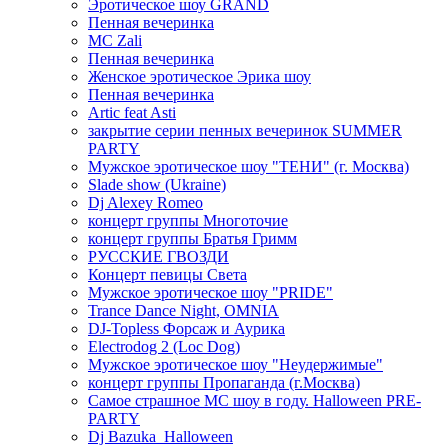
Эротическое шоу GRAND
Пенная вечеринка
MC Zali
Пенная вечеринка
Женское эротическое Эрика шоу
Пенная вечеринка
Artic feat Asti
закрытие серии пенных вечеринок SUMMER
PARTY
Мужское эротическое шоу "ТЕНИ" (г. Москва)
Slade show (Ukraine)
Dj Alexey Romeo
концерт группы Многоточие
концерт группы Братья Гримм
РУССКИЕ ГВОЗДИ
Концерт певицы Света
Мужское эротическое шоу "PRIDE"
Trance Dance Night, OMNIA
DJ-Topless Форсаж и Аурика
Electrodog 2 (Loc Dog)
Мужское эротическое шоу "Неудержимые"
концерт группы Пропаганда (г.Москва)
Самое страшное МС шоу в году. Halloween PRE-
PARTY
Dj Bazuka_Halloween