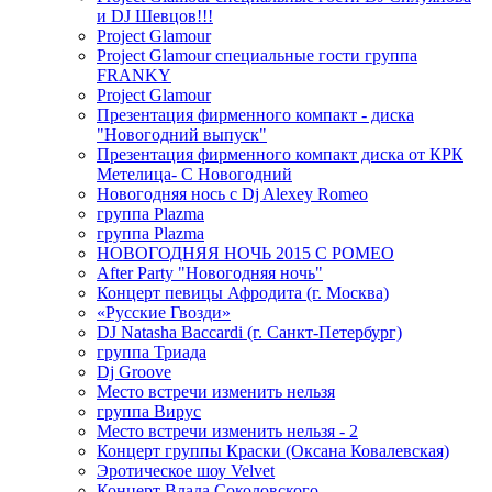
и DJ Шевцов!!!
Project Glamour
Project Glamour специальные гости группа
FRANKY
Project Glamour
Презентация фирменного компакт - диска
"Новогодний выпуск"
Презентация фирменного компакт диска от КРК
Метелица- С Новогодний
Новогодняя нось с Dj Alexey Romeo
группа Plazma
группа Plazma
НОВОГОДНЯЯ НОЧЬ 2015 C РОМЕО
After Party "Новогодняя ночь"
Концерт певицы Афродита (г. Москва)
«Русские Гвозди»
DJ Natasha Baccardi (г. Санкт-Петербург)
группа Триада
Dj Groove
Место встречи изменить нельзя
группа Вирус
Место встречи изменить нельзя - 2
Концерт группы Краски (Оксана Ковалевская)
Эротическое шоу Velvet
Концерт Влада Соколовского