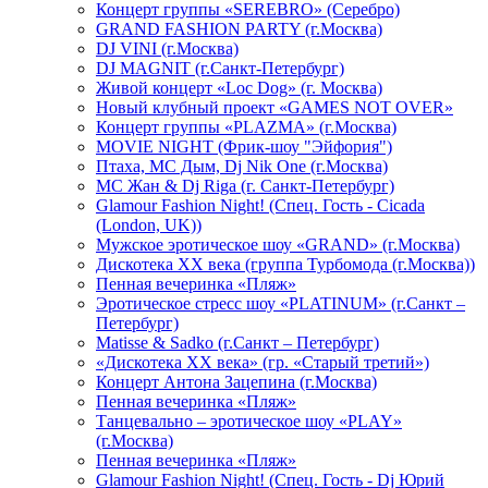
Концерт группы «SEREBRO» (Серебро)
GRAND FASHION PARTY (г.Москва)
DJ VINI (г.Москва)
DJ MAGNIT (г.Санкт-Петербург)
Живой концерт «Loc Dog» (г. Москва)
Новый клубный проект «GAMES NOT OVER»
Концерт группы «PLAZMA» (г.Москва)
MOVIE NIGHT (Фрик-шоу "Эйфория")
Птаха, МС Дым, Dj Nik One (г.Москва)
МС Жан & Dj Riga (г. Санкт-Петербург)
Glamour Fashion Night! (Спец. Гость - Cicada
(London, UK))
Мужское эротическое шоу «GRAND» (г.Москва)
Дискотека XX века (группа Турбомода (г.Москва))
Пенная вечеринка «Пляж»
Эротическое стресс шоу «PLATINUM» (г.Санкт –
Петербург)
Matisse & Sadko (г.Санкт – Петербург)
«Дискотека ХХ века» (гр. «Старый третий»)
Концерт Антона Зацепина (г.Москва)
Пенная вечеринка «Пляж»
Танцевально – эротическое шоу «PLAY»
(г.Москва)
Пенная вечеринка «Пляж»
Glamour Fashion Night! (Спец. Гость - Dj Юрий