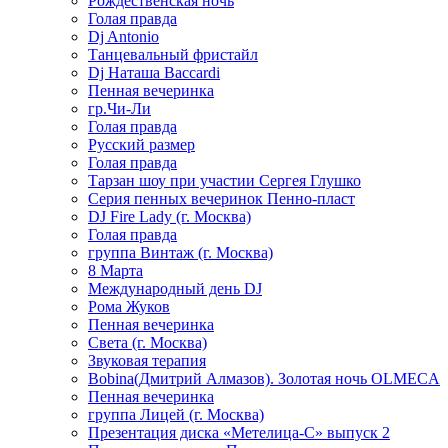
Рождественская ночь
Голая правда
Dj Antonio
Танцевальный фристайл
Dj Наташа Baccardi
Пенная вечеринка
гр.Чи-Ли
Голая правда
Русский размер
Голая правда
Тарзан шоу при участии Сергея Глушко
Серия пенных вечеринок Пенно-пласт
DJ Fire Lady (г. Москва)
Голая правда
группа Винтаж (г. Москва)
8 Марта
Международный день DJ
Рома Жуков
Пенная вечеринка
Света (г. Москва)
Звуковая терапия
Bobina(Дмитрий Алмазов). Золотая ночь OLMECA
Пенная вечеринка
группа Лицей (г. Москва)
Презентация диска «Метелица-С» выпуск 2