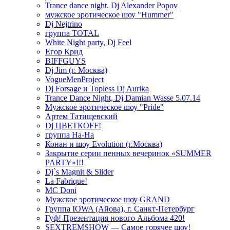
Trance dance night. Dj Alexander Popov
мужское эротическое шоу "Hummer"
Dj Nejtrino
группа TOTAL
White Night party, Dj Feel
Егор Крид
BIFFGUYS
Dj Jim (г. Москва)
VogueMenProject
Dj Forsage и Topless Dj Aurika
Trance Dance Night, Dj Damian Wasse 5.07.14
Мужское эротическое шоу "Pride"
Артем Татищевский
Dj ЦВЕТКOFF!
группа На-На
Конан и шоу Evolution (г.Москва)
Закрытие серии пенных вечеринок «SUMMER
PARTY»!!!
Dj`s Magnit & Slider
La Fabrique!
MC Doni
Мужское эротическое шоу GRAND
Группа IOWA (Айова), г. Санкт-Петербург
Гуф! Презентация нового Альбома 420!
SEXTREMSHOW — Самое горячее шоу!