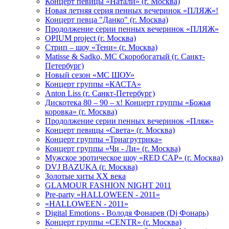
Концерт певицы «Натали» (г. Москва)
Новая летняя серия пенных вечеринок «ПЛЯЖ»!
Концерт певца "Данко" (г. Москва)
Продолжение серии пенных вечеринок «ПЛЯЖ»
OPIUM project (г. Москва)
Стрип – шоу «Тени» (г. Москва)
Matissе & Sadko, MC Скоробогатый (г. Санкт-
Петербург)
Новый сезон «МС ШОУ»
Концерт группы «КАСТА»
Anton Liss (г. Санкт-Петербург)
Дискотека 80 – 90 – х! Концерт группы «Божья
коровка» (г. Москва)
Продолжение серии пенных вечеринок «Пляж»
Концерт певицы «Света» (г. Москва)
Концерт группы «Триагрутрика»
Концерт группы «Чи - Ли» (г. Москва)
Мужское эротическое шоу «RED CAP» (г. Москва)
DVJ BAZUKA (г. Москва)
Золотые хиты XX века
GLAMOUR FASHION NIGHT 2011
Pre-party «HALLOWEEN - 2011»
«HALLOWEEN - 2011»
Digital Emotions - Володя Фонарев (Dj Фонарь)
Концерт группы «CENTR» (г. Москва)