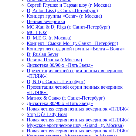
Сергей Глушко и Тарзан шоу (г. Москва)
Dj Anton Liss (г. Санкт-Петербург)
Концерт группы «Centr» (г. Москва)
Пенная вечерника
МС Жан & Dj Riga (г. Санкт-Петербург)
МС ШОУ
Dj M.E.G. (г. Москва)
Концерт "Смоки Мо" (г. Санкт - Петербург)
Концерт легендарной группы «Волга – Волга»
Dj Ruslan Sever
Певица Планка (г.Москва)
Дискотека 80/90-х «Пять Звезд»
Презентация летней серии пенных вечеринок
«ПЛЯЖ»!
Dj Nil (г. Санкт - Петербург)
Презентация летней серии пенных вечеринок
«ПЛЯЖ»!
Матисс & Садко (г. Санкт-Петербург)
Дискотека 80/90-х «Пять Звезд»
Новая летняя серия пенных вечеринок «ПЛЯЖ»!
Strip Dj`s Lady Boss
Новая летняя серия пенных вечеринок «ПЛЯЖ»!
Мужское эротическое шоу «Grand» (г. Москва)
Новая летняя серия пенных вечеринок «ПЛЯЖ»!