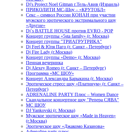
Dj's Project Noel Gitman г.Тель-Авив (Израиль)
ПРИКОЛИТИ МС-Шоу – «КРУТОБЛ»
Секс – символ России КОНАН при участии
мужского эротического экстримального шоу
«Другие»
Dj`s BATTLE HOUSE против EVRO - POP
Концерт группы «5sta family» (г. Москва)
Концерт группы "ТРИАГРУТРИКА"
Dj Feel & Юля Паго (г. Санкт - Петербург)
Dj Fire Lady (г.Москва)
Концерт группы «Demo» (г. Москва)
Пенная вечеринка
Dj Alexey Romeo (г. Санкт – Петербург)
Программа «МС ШОУ»
Концерт Александра Барыкина (г. Москва)
Эротическое стресс шоу «Платинум» (г. Санкт –
Петербург)
ADRENALINE PARTY Плюс – Women Dance
Скандальное концертное шоу "Репера СЯВА"
МС ШОУ
DJ Yankovski (г. Москва)
Мужское эротическое шоу «Made in Heaven»
(г.Москва)
Эротическое шоу «Джакомо Казанова»
Adrenaline party плюс