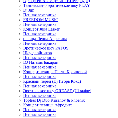
Dj Сергей RIGA (г.Санкт-Петербург)
Танцевально-эротическое шоу PLAY
Dj Jim
Пенная вечеринка
FREEDOM MUSIC
Пенная вечеринка
Концерт Julia Lasker
Пенная вечеринка
певица Леона Аврелина
Пенная вечеринка
Эротическое шоу PAFOS
Шоу двойников
Пенная вечеринка
DJ Наташа Бакарди
Пенная вечеринка
Концерт певицы Насти Крайновой
Пенная вечеринка
Красный перец (Dj Игорь Кокс)
Пенная вечеринка
Эротическое шоу GREASE (Ukraaine)
Пенная вечеринка
Topless Dj Duo Kirsanov & Phoenix
Концерт певицы Афродита
Пенная вечеринка
Пенная вечеринка