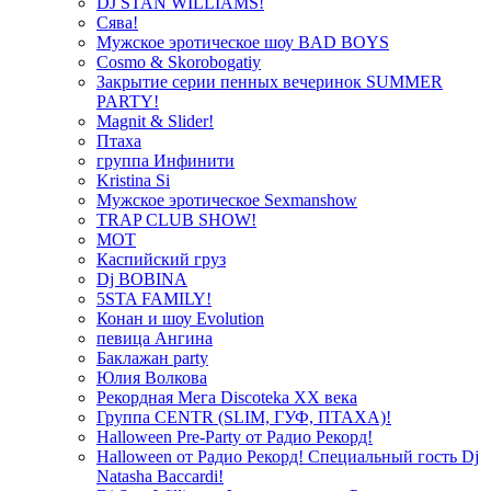
DJ STAN WILLIAMS!
Сява!
Мужское эротическое шоу BAD BOYS
Cosmo & Skorobogatiy
Закрытие серии пенных вечеринок SUMMER
PARTY!
Magnit & Slider!
Птаха
группа Инфинити
Kristina Si
Мужское эротическое Sexmanshow
TRAP CLUB SHOW!
МОТ
Каспийский груз
Dj BOBINA
5STA FAMILY!
Конан и шоу Evolution
певица Ангина
Баклажан party
Юлия Волкова
Рекордная Мега Discoteka XX века
Группа CENTR (SLIM, ГУФ, ПТАХА)!
Halloween Pre-Party от Радио Рекорд!
Halloween от Радио Рекорд! Специальный гость Dj
Natasha Baccardi!