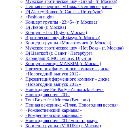
Мужское эротическое шоу «Grand» (г. Москва)
Пенная вечеринка «Пляж. Осенняя версия»
Dj Alexey Romeo (г. Санкт - Петербург)
«Fashion night»
Концерт группы «23:45» (г. Москва)
Dj Львов (г. Москва)
Концерт «Loc Dog» (г. Москва)
Эротическое шоу «Extasy» (г. Москва)
Концерт группы «Многоточие» (г. Москва)
Мужское эротическое шоу «Hot Dogs» (г. Москва)
Dj Цветкоff (г. Санкт - Петербург)
Карандаш & МС Lenin & Dj Grim
Концерт певицы МАКSIМ (г. Москва)
Презентация фирменного компакт – диска
«Новогодний выпуск 2012»
Презентация фирменного компакт – диска
«Новогодний выпуск 2012»
Новогоднее Pre-Party «Zamorozki show»
Новогодняя ночь 2012
Tom Boxer feat Morena (Венгрия)
Пенная вечеринка «Пляж. Новогодняя версия»
«Рождественский карнавал»
«Рождественский карнавал»
Новогодняя ночь 2012 «по-старому»
Концерт группы «VIRUS» (г. Москва)