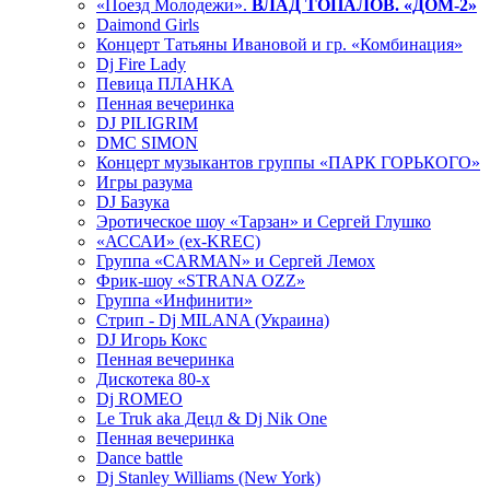
«Поезд Молодежи».
ВЛАД ТОПАЛОВ. «ДОМ-2»
Daimond Girls
Концерт Татьяны Ивановой и гр. «Комбинация»
Dj Fire Lady
Певица ПЛАНКА
Пенная вечеринка
DJ PILIGRIM
DMC SIMON
Концерт музыкантов группы «ПАРК ГОРЬКОГО»
Игры разума
DJ Базука
Эротическое шоу «Тарзан» и Сергей Глушко
«АССАИ» (ex-KREC)
Группа «CARMAN» и Сергей Лемох
Фрик-шоу «STRANA OZZ»
Группа «Инфинити»
Стрип - Dj MILANA (Украина)
DJ Игорь Кокс
Пенная вечеринка
Дискотека 80-х
Dj ROMEO
Le Truk aka Децл & Dj Nik One
Пенная вечеринка
Dance battle
Dj Stanley Williams (New York)