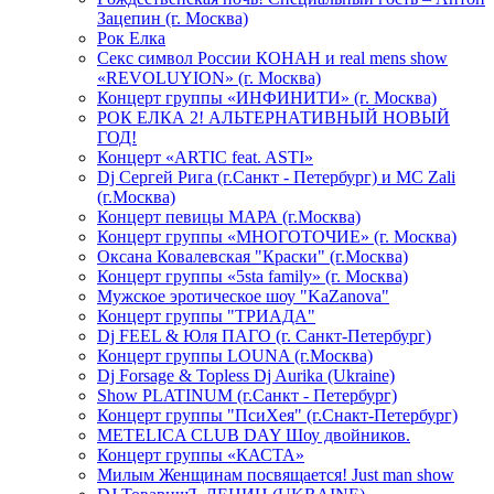
Зацепин (г. Москва)
Рок Елка
Секс символ России КОНАН и real mens show
«REVOLUYION» (г. Москва)
Концерт группы «ИНФИНИТИ» (г. Москва)
РОК ЕЛКА 2! АЛЬТЕРНАТИВНЫЙ НОВЫЙ
ГОД!
Концерт «ARTIC feat. ASTI»
Dj Сергей Рига (г.Санкт - Петербург) и MC Zali
(г.Москва)
Концерт певицы МАРА (г.Москва)
Концерт группы «МНОГОТОЧИЕ» (г. Москва)
Оксана Ковалевская "Краски" (г.Москва)
Концерт группы «5sta family» (г. Москва)
Мужское эротическое шоу "KaZanova"
Концерт группы "ТРИАДА"
Dj FEEL & Юля ПАГО (г. Санкт-Петербург)
Концерт группы LOUNA (г.Москва)
Dj Forsage & Topless Dj Aurika (Ukraine)
Show PLATINUM (г.Санкт - Петербург)
Концерт группы "ПсиХея" (г.Снакт-Петербург)
METELICA CLUB DAY Шоу двойников.
Концерт группы «КАСТА»
Милым Женщинам посвящается! Just man show