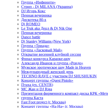
Группа «Инфинити»
Стрип - Dj MILANA (Украина)
DJ Игорь Кокс
Пенная вечеринка
Дискотека 80-х
Dj ROMEO
Le Truk aka Децл & Dj Nik One
Пенная вечеринка
Dance battle
Dj Stanley Williams (New York)
Группа «Триада»
Группа «Ласковый Май»
Открытие весенней клубной сессии
Финал конкурса Караоке-шоу
Александр Иванов и группа «Рондо»
Мужское эротическое шоу Made in Heaven
Международный женский день
TECHNO RAVE с участием DJ SHUSHUKIN
Концерт группы «Quest Pistols»
Птаха (ex. CENTR)
МС Жан и DJ Riga
Презентация фирменного компакт-диска КРК «Мет
группа Каста
Fast Foot project (г. Москва)
Концерт группы «На-На» (г. Москва)