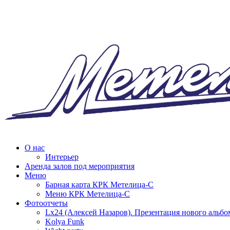
О нас
Интерьер
Аренда залов под мероприятия
Меню
Барная карта КРК Метелица-С
Меню КРК Метелица-С
Фотоотчеты
Lx24 (Алексей Назаров). Презентация нового альбо
Kolya Funk