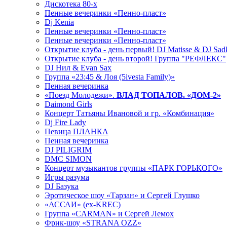
Дискотека 80-х
Пенные вечеринки «Пенно-пласт»
Dj Kenia
Пенные вечеринки «Пенно-пласт»
Пенные вечеринки «Пенно-пласт»
Открытие клуба - день первый! DJ Matisse & DJ Sad
Открытие клуба - день второй! Группа "РЕФЛЕКС"
DJ Нил & Evan Sax
Группа «23:45 & Лоя (5ivesta Family)»
Пенная вечеринка
«Поезд Молодежи».
ВЛАД ТОПАЛОВ. «ДОМ-2»
Daimond Girls
Концерт Татьяны Ивановой и гр. «Комбинация»
Dj Fire Lady
Певица ПЛАНКА
Пенная вечеринка
DJ PILIGRIM
DMC SIMON
Концерт музыкантов группы «ПАРК ГОРЬКОГО»
Игры разума
DJ Базука
Эротическое шоу «Тарзан» и Сергей Глушко
«АССАИ» (ex-KREC)
Группа «CARMAN» и Сергей Лемох
Фрик-шоу «STRANA OZZ»