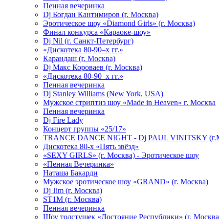
Пенная вечеринка
Dj Богдан Кантимиров (г. Москва)
Эротическое шоу «Diamond Girls» (г. Москва)
Финал конкурса «Караоке-шоу»
Dj Nil (г. Санкт-Петербург)
«Дискотека 80-90–х гг.»
Карандаш (г. Москва)
Dj Макс Короваев (г. Москва)
«Дискотека 80-90–х гг.»
Пенная вечеринка
Dj Stanley Williams (New York, USA)
Мужское стриптиз шоу «Made in Heaven» г. Москва
Пенная вечеринка
Dj Fire Lady
Концерт группы «25/17»
TRANCE DANCE NIGHT - Dj PAUL VINITSKY (г.М
Дискотека 80-х «Пять звёзд»
«SEXY GIRLS» (г. Москва) - Эротическое шоу
«Пенная Вечеринка»
Hаташа Бакарди
Мужское эротическое шоу «GRAND» (г. Москва)
Dj Jim (г. Москва)
ST1M (г. Москва)
Пенная вечеринка
Шоу толстушек «Достояние Республики» (г. Москва