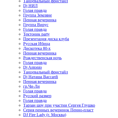
Танцевальный фристайл
Dj НИЛ
Голая правда
Группа Земляне
Пенная вечеринка
Группа Вирус
Голая правда
Тектоник party
Презентация диска клуба
Русская Ибица
Дискотека 80-х
Пенная вечеринка
Рождественская ночь
Голая правда
Dj Antonio
Танцевальный фристайл
Dj Наташа Baccardi
Пенная вечеринка
гр.Чи-Ли
Голая правда
Русский размер
Голая правда
Тарзан шоу при участии Сергея Глушко
Серия пенных вечеринок Пенно-пласт
DJ Fire Lady (г. Москва)