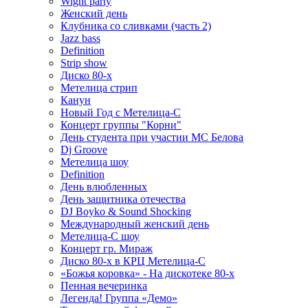
Wight party
Женский день
Клубника со сливками (часть 2)
Jazz bass
Definition
Strip show
Диско 80-х
Метелица стрип
Канун
Новый Год с Метелица-С
Концерт группы "Корни"
День студента при участии МС Белова
Dj Groove
Метелица шоу
Definition
День влюбленных
День защитника отечества
DJ Boyko & Sound Shocking
Международный женский день
Метелица-С шоу
Концерт гр. Мираж
Диско 80-х в КРЦ Метелица-С
«Божья коровка» - На дискотеке 80-х
Пенная вечеринка
Легенда! Группа «Демо»