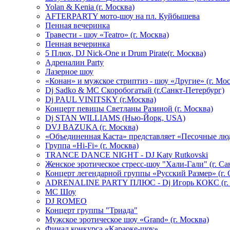
Yolan & Kenia (г. Москва)
AFTERPARTY мото-шоу на пл. Куйбышева
Пенная вечеринка
Травести - шоу «Teatro» (г. Москва)
Пенная вечеринка
5 Плюх, DJ Nick-One и Drum Pirate(г. Москва)
Адреналин Party
Лазерное шоу
«Конан» и мужское стриптиз - шоу «Другие» (г. Мос
Dj Sadko & МС Скоробогатый (г.Санкт-Петербург)
Dj PAUL VINITSKY (г.Москва)
Концерт певицы Светланы Разиной (г. Москва)
Dj STAN WILLIAMS (Нью-Йорк, USA)
DVJ BAZUKA (г. Москва)
«Объединенная Каста» представляет «Песочные лю
Группа «Hi-Fi» (г. Москва)
TRANCE DANCE NIGHT - DJ Katy Rutkovski
Женское эротическое стресс-шоу "Хали-Гали" (г. Са
Концерт легендарной группы «Русский Размер» (г. 
ADRENALINE PARTY ПЛЮС - Dj Игорь КОКС (г. 
MC Шоу
DJ ROMEO
Концерт группы "Триада"
Мужское эротическое шоу «Grand» (г. Москва)
Финал конкурса «Караоке-шоу»