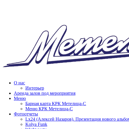
О нас
Интерьер
Аренда залов под мероприятия
Меню
Барная карта КРК Метелица-С
Меню КРК Метелица-С
Фотоотчеты
Lx24 (Алексей Назаров). Презентация нового альбо
Kolya Funk