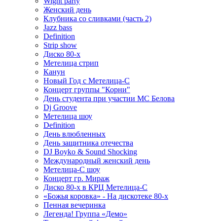
Wight party
Женский день
Клубника со сливками (часть 2)
Jazz bass
Definition
Strip show
Диско 80-х
Метелица стрип
Канун
Новый Год с Метелица-С
Концерт группы "Корни"
День студента при участии МС Белова
Dj Groove
Метелица шоу
Definition
День влюбленных
День защитника отечества
DJ Boyko & Sound Shocking
Международный женский день
Метелица-С шоу
Концерт гр. Мираж
Диско 80-х в КРЦ Метелица-С
«Божья коровка» - На дискотеке 80-х
Пенная вечеринка
Легенда! Группа «Демо»