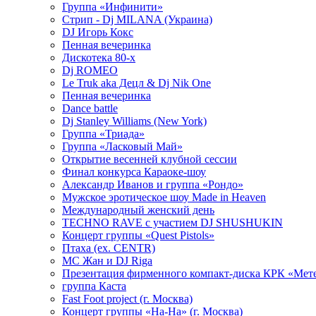
Группа «Инфинити»
Стрип - Dj MILANA (Украина)
DJ Игорь Кокс
Пенная вечеринка
Дискотека 80-х
Dj ROMEO
Le Truk aka Децл & Dj Nik One
Пенная вечеринка
Dance battle
Dj Stanley Williams (New York)
Группа «Триада»
Группа «Ласковый Май»
Открытие весенней клубной сессии
Финал конкурса Караоке-шоу
Александр Иванов и группа «Рондо»
Мужское эротическое шоу Made in Heaven
Международный женский день
TECHNO RAVE с участием DJ SHUSHUKIN
Концерт группы «Quest Pistols»
Птаха (ex. CENTR)
МС Жан и DJ Riga
Презентация фирменного компакт-диска КРК «Мет
группа Каста
Fast Foot project (г. Москва)
Концерт группы «На-На» (г. Москва)