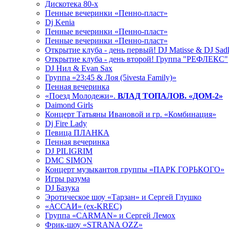
Дискотека 80-х
Пенные вечеринки «Пенно-пласт»
Dj Kenia
Пенные вечеринки «Пенно-пласт»
Пенные вечеринки «Пенно-пласт»
Открытие клуба - день первый! DJ Matisse & DJ Sad
Открытие клуба - день второй! Группа "РЕФЛЕКС"
DJ Нил & Evan Sax
Группа «23:45 & Лоя (5ivesta Family)»
Пенная вечеринка
«Поезд Молодежи».
ВЛАД ТОПАЛОВ. «ДОМ-2»
Daimond Girls
Концерт Татьяны Ивановой и гр. «Комбинация»
Dj Fire Lady
Певица ПЛАНКА
Пенная вечеринка
DJ PILIGRIM
DMC SIMON
Концерт музыкантов группы «ПАРК ГОРЬКОГО»
Игры разума
DJ Базука
Эротическое шоу «Тарзан» и Сергей Глушко
«АССАИ» (ex-KREC)
Группа «CARMAN» и Сергей Лемох
Фрик-шоу «STRANA OZZ»