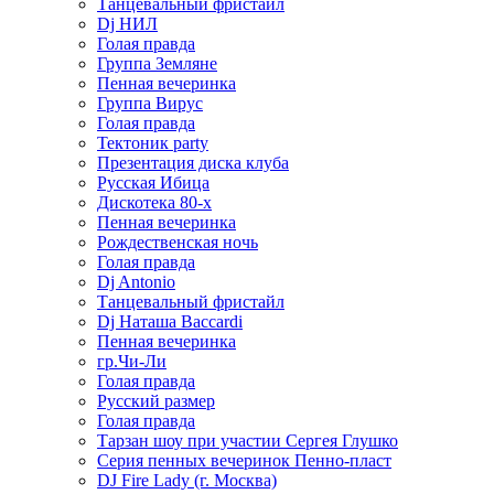
Танцевальный фристайл
Dj НИЛ
Голая правда
Группа Земляне
Пенная вечеринка
Группа Вирус
Голая правда
Тектоник party
Презентация диска клуба
Русская Ибица
Дискотека 80-х
Пенная вечеринка
Рождественская ночь
Голая правда
Dj Antonio
Танцевальный фристайл
Dj Наташа Baccardi
Пенная вечеринка
гр.Чи-Ли
Голая правда
Русский размер
Голая правда
Тарзан шоу при участии Сергея Глушко
Серия пенных вечеринок Пенно-пласт
DJ Fire Lady (г. Москва)