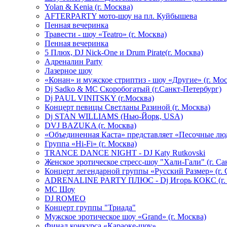
Yolan & Kenia (г. Москва)
AFTERPARTY мото-шоу на пл. Куйбышева
Пенная вечеринка
Травести - шоу «Teatro» (г. Москва)
Пенная вечеринка
5 Плюх, DJ Nick-One и Drum Pirate(г. Москва)
Адреналин Party
Лазерное шоу
«Конан» и мужское стриптиз - шоу «Другие» (г. Мос
Dj Sadko & МС Скоробогатый (г.Санкт-Петербург)
Dj PAUL VINITSKY (г.Москва)
Концерт певицы Светланы Разиной (г. Москва)
Dj STAN WILLIAMS (Нью-Йорк, USA)
DVJ BAZUKA (г. Москва)
«Объединенная Каста» представляет «Песочные лю
Группа «Hi-Fi» (г. Москва)
TRANCE DANCE NIGHT - DJ Katy Rutkovski
Женское эротическое стресс-шоу "Хали-Гали" (г. Са
Концерт легендарной группы «Русский Размер» (г. 
ADRENALINE PARTY ПЛЮС - Dj Игорь КОКС (г. 
MC Шоу
DJ ROMEO
Концерт группы "Триада"
Мужское эротическое шоу «Grand» (г. Москва)
Финал конкурса «Караоке-шоу»