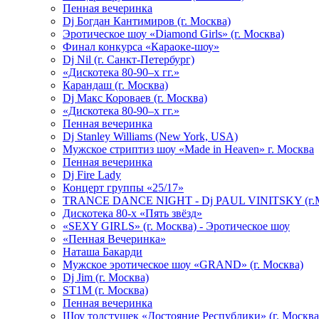
Пенная вечеринка
Dj Богдан Кантимиров (г. Москва)
Эротическое шоу «Diamond Girls» (г. Москва)
Финал конкурса «Караоке-шоу»
Dj Nil (г. Санкт-Петербург)
«Дискотека 80-90–х гг.»
Карандаш (г. Москва)
Dj Макс Короваев (г. Москва)
«Дискотека 80-90–х гг.»
Пенная вечеринка
Dj Stanley Williams (New York, USA)
Мужское стриптиз шоу «Made in Heaven» г. Москва
Пенная вечеринка
Dj Fire Lady
Концерт группы «25/17»
TRANCE DANCE NIGHT - Dj PAUL VINITSKY (г.М
Дискотека 80-х «Пять звёзд»
«SEXY GIRLS» (г. Москва) - Эротическое шоу
«Пенная Вечеринка»
Hаташа Бакарди
Мужское эротическое шоу «GRAND» (г. Москва)
Dj Jim (г. Москва)
ST1M (г. Москва)
Пенная вечеринка
Шоу толстушек «Достояние Республики» (г. Москва