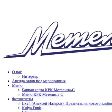
О нас
Интерьер
Аренда залов под мероприятия
Меню
Барная карта КРК Метелица-С
Меню КРК Метелица-С
Фотоотчеты
Lx24 (Алексей Назаров). Презентация нового альбо
Kolya Funk