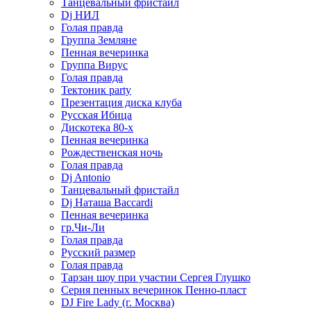
Танцевальный фристайл
Dj НИЛ
Голая правда
Группа Земляне
Пенная вечеринка
Группа Вирус
Голая правда
Тектоник party
Презентация диска клуба
Русская Ибица
Дискотека 80-х
Пенная вечеринка
Рождественская ночь
Голая правда
Dj Antonio
Танцевальный фристайл
Dj Наташа Baccardi
Пенная вечеринка
гр.Чи-Ли
Голая правда
Русский размер
Голая правда
Тарзан шоу при участии Сергея Глушко
Серия пенных вечеринок Пенно-пласт
DJ Fire Lady (г. Москва)