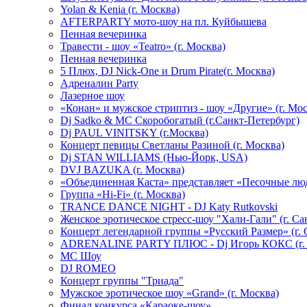
Yolan & Kenia (г. Москва)
AFTERPARTY мото-шоу на пл. Куйбышева
Пенная вечеринка
Травести - шоу «Teatro» (г. Москва)
Пенная вечеринка
5 Плюх, DJ Nick-One и Drum Pirate(г. Москва)
Адреналин Party
Лазерное шоу
«Конан» и мужское стриптиз - шоу «Другие» (г. Мос
Dj Sadko & МС Скоробогатый (г.Санкт-Петербург)
Dj PAUL VINITSKY (г.Москва)
Концерт певицы Светланы Разиной (г. Москва)
Dj STAN WILLIAMS (Нью-Йорк, USA)
DVJ BAZUKA (г. Москва)
«Объединенная Каста» представляет «Песочные лю
Группа «Hi-Fi» (г. Москва)
TRANCE DANCE NIGHT - DJ Katy Rutkovski
Женское эротическое стресс-шоу "Хали-Гали" (г. Са
Концерт легендарной группы «Русский Размер» (г. 
ADRENALINE PARTY ПЛЮС - Dj Игорь КОКС (г. 
MC Шоу
DJ ROMEO
Концерт группы "Триада"
Мужское эротическое шоу «Grand» (г. Москва)
Финал конкурса «Караоке-шоу»