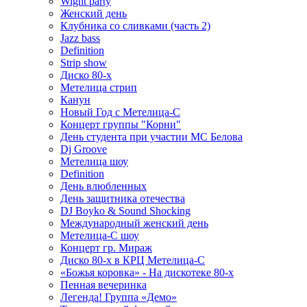
Wight party
Женский день
Клубника со сливками (часть 2)
Jazz bass
Definition
Strip show
Диско 80-х
Метелица стрип
Канун
Новый Год с Метелица-С
Концерт группы "Корни"
День студента при участии МС Белова
Dj Groove
Метелица шоу
Definition
День влюбленных
День защитника отечества
DJ Boyko & Sound Shocking
Международный женский день
Метелица-С шоу
Концерт гр. Мираж
Диско 80-х в КРЦ Метелица-С
«Божья коровка» - На дискотеке 80-х
Пенная вечеринка
Легенда! Группа «Демо»