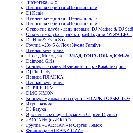
Дискотека 80-х
Пенные вечеринки «Пенно-пласт»
Dj Kenia
Пенные вечеринки «Пенно-пласт»
Пенные вечеринки «Пенно-пласт»
Открытие клуба - день первый! DJ Matisse & DJ Sad
Открытие клуба - день второй! Группа "РЕФЛЕКС"
DJ Нил & Evan Sax
Группа «23:45 & Лоя (5ivesta Family)»
Пенная вечеринка
«Поезд Молодежи».
ВЛАД ТОПАЛОВ. «ДОМ-2»
Daimond Girls
Концерт Татьяны Ивановой и гр. «Комбинация»
Dj Fire Lady
Певица ПЛАНКА
Пенная вечеринка
DJ PILIGRIM
DMC SIMON
Концерт музыкантов группы «ПАРК ГОРЬКОГО»
Игры разума
DJ Базука
Эротическое шоу «Тарзан» и Сергей Глушко
«АССАИ» (ex-KREC)
Группа «CARMAN» и Сергей Лемох
Фрик-шоу «STRANA OZZ»