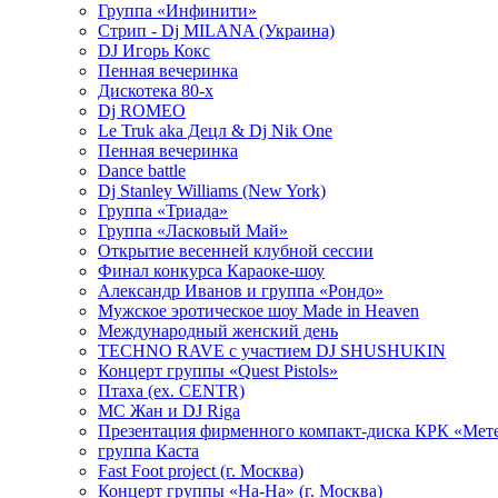
Группа «Инфинити»
Стрип - Dj MILANA (Украина)
DJ Игорь Кокс
Пенная вечеринка
Дискотека 80-х
Dj ROMEO
Le Truk aka Децл & Dj Nik One
Пенная вечеринка
Dance battle
Dj Stanley Williams (New York)
Группа «Триада»
Группа «Ласковый Май»
Открытие весенней клубной сессии
Финал конкурса Караоке-шоу
Александр Иванов и группа «Рондо»
Мужское эротическое шоу Made in Heaven
Международный женский день
TECHNO RAVE с участием DJ SHUSHUKIN
Концерт группы «Quest Pistols»
Птаха (ex. CENTR)
МС Жан и DJ Riga
Презентация фирменного компакт-диска КРК «Мет
группа Каста
Fast Foot project (г. Москва)
Концерт группы «На-На» (г. Москва)