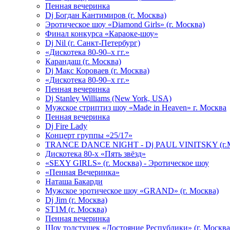
Пенная вечеринка
Dj Богдан Кантимиров (г. Москва)
Эротическое шоу «Diamond Girls» (г. Москва)
Финал конкурса «Караоке-шоу»
Dj Nil (г. Санкт-Петербург)
«Дискотека 80-90–х гг.»
Карандаш (г. Москва)
Dj Макс Короваев (г. Москва)
«Дискотека 80-90–х гг.»
Пенная вечеринка
Dj Stanley Williams (New York, USA)
Мужское стриптиз шоу «Made in Heaven» г. Москва
Пенная вечеринка
Dj Fire Lady
Концерт группы «25/17»
TRANCE DANCE NIGHT - Dj PAUL VINITSKY (г.М
Дискотека 80-х «Пять звёзд»
«SEXY GIRLS» (г. Москва) - Эротическое шоу
«Пенная Вечеринка»
Hаташа Бакарди
Мужское эротическое шоу «GRAND» (г. Москва)
Dj Jim (г. Москва)
ST1M (г. Москва)
Пенная вечеринка
Шоу толстушек «Достояние Республики» (г. Москва