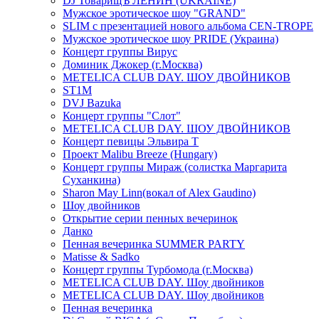
DJ ТоварищЪ ЛЕНИН (UKRAINE)
Мужское эротическое шоу "GRAND"
SLIM с презентацией нового альбома CEN-TROPE
Мужское эротическое шоу PRIDE (Украина)
Концерт группы Вирус
Доминик Джокер (г.Москва)
METELICA CLUB DAY. ШОУ ДВОЙНИКОВ
ST1M
DVJ Bazuka
Концерт группы "Слот"
METELICA CLUB DAY. ШОУ ДВОЙНИКОВ
Концерт певицы Эльвира Т
Проект Malibu Breeze (Hungary)
Концерт группы Мираж (солистка Маргарита
Суханкина)
Sharon May Linn(вокал of Alex Gaudino)
Шоу двойников
Открытие серии пенных вечеринок
Данко
Пенная вечеринка SUMMER PARTY
Matisse & Sadko
Концерт группы Турбомода (г.Москва)
METELICA CLUB DAY. Шоу двойников
METELICA CLUB DAY. Шоу двойников
Пенная вечеринка