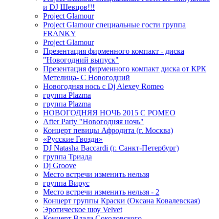
и DJ Шевцов!!!
Project Glamour
Project Glamour специальные гости группа
FRANKY
Project Glamour
Презентация фирменного компакт - диска
"Новогодний выпуск"
Презентация фирменного компакт диска от КРК
Метелица- С Новогодний
Новогодняя нось с Dj Alexey Romeo
группа Plazma
группа Plazma
НОВОГОДНЯЯ НОЧЬ 2015 C РОМЕО
After Party "Новогодняя ночь"
Концерт певицы Афродита (г. Москва)
«Русские Гвозди»
DJ Natasha Baccardi (г. Санкт-Петербург)
группа Триада
Dj Groove
Место встречи изменить нельзя
группа Вирус
Место встречи изменить нельзя - 2
Концерт группы Краски (Оксана Ковалевская)
Эротическое шоу Velvet
Концерт Влада Соколовского