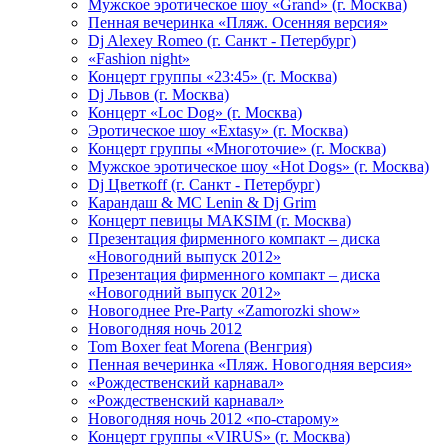
Мужское эротическое шоу «Grand» (г. Москва)
Пенная вечеринка «Пляж. Осенняя версия»
Dj Alexey Romeo (г. Санкт - Петербург)
«Fashion night»
Концерт группы «23:45» (г. Москва)
Dj Львов (г. Москва)
Концерт «Loc Dog» (г. Москва)
Эротическое шоу «Extasy» (г. Москва)
Концерт группы «Многоточие» (г. Москва)
Мужское эротическое шоу «Hot Dogs» (г. Москва)
Dj Цветкоff (г. Санкт - Петербург)
Карандаш & МС Lenin & Dj Grim
Концерт певицы МАКSIМ (г. Москва)
Презентация фирменного компакт – диска
«Новогодний выпуск 2012»
Презентация фирменного компакт – диска
«Новогодний выпуск 2012»
Новогоднее Pre-Party «Zamorozki show»
Новогодняя ночь 2012
Tom Boxer feat Morena (Венгрия)
Пенная вечеринка «Пляж. Новогодняя версия»
«Рождественский карнавал»
«Рождественский карнавал»
Новогодняя ночь 2012 «по-старому»
Концерт группы «VIRUS» (г. Москва)