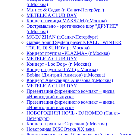
(г.Москва)
Матисс & Садко (г. Санкт-Петербург)
METELICA CLUB DAY
Концерт певицы МАКSИМ (г.Москва)
Экстремально - эротическое шоу "ДРУГИЕ"
(г.Москва)
МС/DJ ZHAN (г.Санкт-Петербург)
Garage Sound System presents FALL - WINTER
TOUR, Dj SUHOV (г. Москва)
Концерт группы «PLAZMA» (г.Москва)
METELICA CLUB DAY
Концерт «Loc Dog» (г. Москва)
Концерт группы ILWT (г. Москва)
Bobina (Дмитрий Алмазов) (г.Москва)
Концерт Александра Айвазова (г.Москва)
METELICA CLUB DAY
Презентация фирменного компакт – диска
«Новогодний выпуск»
Презентация фирменного компакт – диска
«Новогодний выпуск»
НОВОГОДНЯЯ НОЧЬ - DJ ROMEO (Санкт-
Петербург)
Концерт группы «Стрелки» (г.Москва)
Новогодняя DISCOтека ХХ века
Рождественская ночь! Специальный гость – Антон