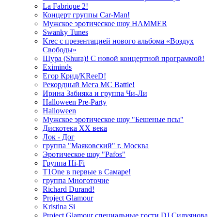
La Fabrique 2!
Концерт группы Car-Man!
Мужское эротическое шоу HAMMER
Swanky Tunes
Krec с презентацией нового альбома «Воздух
Свободы»
Шура (Shura)! С новой концертной программой!
Eximinds
Егор Крид/KReeD!
Рекордный Мега МС Battle!
Ирина Забияка и группа Чи-Ли
Halloween Pre-Party
Halloween
Мужское эротическое шоу "Бешеные псы"
Дискотека ХХ века
Лок - Дог
группа "Маяковский" г. Москва
Эротическое шоу "Pafos"
Группа Hi-Fi
T1One в первые в Самаре!
группа Многоточие
Richard Durand!
Project Glamour
Kristina Si
Project Glamour специальные гости DJ Силуянова