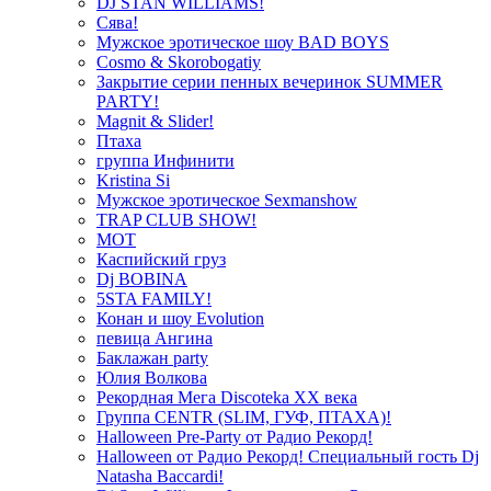
DJ STAN WILLIAMS!
Сява!
Мужское эротическое шоу BAD BOYS
Cosmo & Skorobogatiy
Закрытие серии пенных вечеринок SUMMER
PARTY!
Magnit & Slider!
Птаха
группа Инфинити
Kristina Si
Мужское эротическое Sexmanshow
TRAP CLUB SHOW!
МОТ
Каспийский груз
Dj BOBINA
5STA FAMILY!
Конан и шоу Evolution
певица Ангина
Баклажан party
Юлия Волкова
Рекордная Мега Discoteka XX века
Группа CENTR (SLIM, ГУФ, ПТАХА)!
Halloween Pre-Party от Радио Рекорд!
Halloween от Радио Рекорд! Специальный гость Dj
Natasha Baccardi!