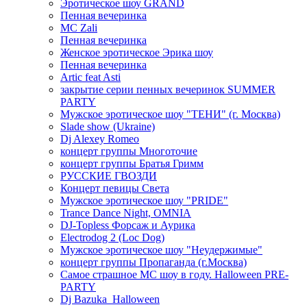
Эротическое шоу GRAND
Пенная вечеринка
MC Zali
Пенная вечеринка
Женское эротическое Эрика шоу
Пенная вечеринка
Artic feat Asti
закрытие серии пенных вечеринок SUMMER
PARTY
Мужское эротическое шоу "ТЕНИ" (г. Москва)
Slade show (Ukraine)
Dj Alexey Romeo
концерт группы Многоточие
концерт группы Братья Гримм
РУССКИЕ ГВОЗДИ
Концерт певицы Света
Мужское эротическое шоу "PRIDE"
Trance Dance Night, OMNIA
DJ-Topless Форсаж и Аурика
Electrodog 2 (Loc Dog)
Мужское эротическое шоу "Неудержимые"
концерт группы Пропаганда (г.Москва)
Самое страшное МС шоу в году. Halloween PRE-
PARTY
Dj Bazuka_Halloween