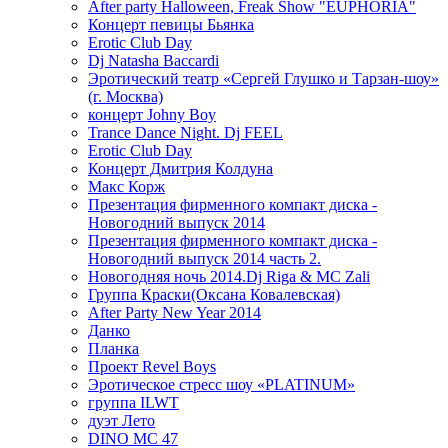
After party Halloween, Freak Show "EUPHORIA"
Концерт певицы Бьянка
Erotic Club Day
Dj Natasha Baccardi
Эротический театр «Сергей Глушко и Тарзан-шоу»
(г. Москва)
концерт Johny Boy
Trance Dance Night. Dj FEEL
Erotic Club Day
Концерт Дмитрия Колдуна
Макс Корж
Презентация фирменного компакт диска -
Новогодний выпуск 2014
Презентация фирменного компакт диска -
Новогодний выпуск 2014 часть 2.
Новогодняя ночь 2014.Dj Riga & MC Zali
Группа Краски(Оксана Ковалевская)
After Party New Year 2014
Данко
Планка
Проект Revel Boys
Эротическое стресс шоу «PLATINUM»
группа ILWT
дуэт Лето
DINO MC 47