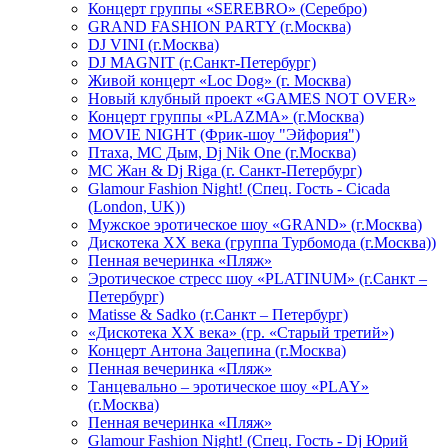
Концерт группы «SEREBRO» (Серебро)
GRAND FASHION PARTY (г.Москва)
DJ VINI (г.Москва)
DJ MAGNIT (г.Санкт-Петербург)
Живой концерт «Loc Dog» (г. Москва)
Новый клубный проект «GAMES NOT OVER»
Концерт группы «PLAZMA» (г.Москва)
MOVIE NIGHT (Фрик-шоу "Эйфория")
Птаха, МС Дым, Dj Nik One (г.Москва)
МС Жан & Dj Riga (г. Санкт-Петербург)
Glamour Fashion Night! (Спец. Гость - Cicada
(London, UK))
Мужское эротическое шоу «GRAND» (г.Москва)
Дискотека XX века (группа Турбомода (г.Москва))
Пенная вечеринка «Пляж»
Эротическое стресс шоу «PLATINUM» (г.Санкт –
Петербург)
Matisse & Sadko (г.Санкт – Петербург)
«Дискотека ХХ века» (гр. «Старый третий»)
Концерт Антона Зацепина (г.Москва)
Пенная вечеринка «Пляж»
Танцевально – эротическое шоу «PLAY»
(г.Москва)
Пенная вечеринка «Пляж»
Glamour Fashion Night! (Спец. Гость - Dj Юрий