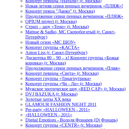
Концерт певицы «Натали» (г. Москва)
Новая летняя серия пенных вечеринок «ПЛЯЖ»!
Концерт певца "Данко" (г. Москва)
Продолжение серии пенных вечеринок «ПЛЯЖ»
OPIUM project (г. Москва)
Стрип – шоу «Тени» (г. Москва)
Matissе & Sadko, MC Скоробогатый (г. Санкт-
Петербург)
Новый сезон «МС ШОУ»
Концерт группы «КАСТА»
Anton Liss (г. Санкт-Петербург)
Дискотека 80 – 90 – х! Концерт группы «Божья
коровка» (г. Москва)
Продолжение серии пенных вечеринок «Пляж»
Концерт певицы «Света» (г. Москва)
Концерт группы «Триагрутрика»
Концерт группы «Чи - Ли» (г. Москва)
Мужское эротическое шоу «RED CAP» (г. Москва)
DVJ BAZUKA (г. Москва)
Золотые хиты XX века
GLAMOUR FASHION NIGHT 2011
Pre-party «HALLOWEEN - 2011»
«HALLOWEEN - 2011»
Digital Emotions - Володя Фонарев (Dj Фонарь)
Концерт группы «CENTR» (г. Москва)