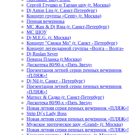
Сергей Глушко и Тарзан шоу (г. Москва)
Dj Anton Liss (г. Санкт-Петербург)
Концерт группы «Centr» (г. Москва)
Пенная вечерника
МС Жан & Dj Riga (г. Санкт-Петербург)
МС ШОУ
Dj M.E.G. (г. Москва)
Концерт "Смоки Мо" (г. Санкт - Петербург)
Концерт легендарной группы «Волга – Волга»
Dj Ruslan Sever
Певица Планка (г.Москва)
Дискотека 80/90-х «Пять Звезд»
Презентация летней серии пенных вечеринок
«ПЛЯЖ»!
Dj Nil (г. Санкт - Петербург)
Презентация летней серии пенных вечеринок
«ПЛЯЖ»!
Матисс & Садко (г. Санкт-Петербург)
Дискотека 80/90-х «Пять Звезд»
Новая летняя серия пенных вечеринок «ПЛЯЖ»!
Strip Dj`s Lady Boss
Новая летняя серия пенных вечеринок «ПЛЯЖ»!
Мужское эротическое шоу «Grand» (г. Москва)
Новая летняя серия пенных вечеринок «ПЛЯЖ»!