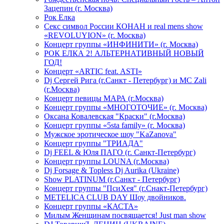
Зацепин (г. Москва)
Рок Елка
Секс символ России КОНАН и real mens show
«REVOLUYION» (г. Москва)
Концерт группы «ИНФИНИТИ» (г. Москва)
РОК ЕЛКА 2! АЛЬТЕРНАТИВНЫЙ НОВЫЙ
ГОД!
Концерт «ARTIC feat. ASTI»
Dj Сергей Рига (г.Санкт - Петербург) и MC Zali
(г.Москва)
Концерт певицы МАРА (г.Москва)
Концерт группы «МНОГОТОЧИЕ» (г. Москва)
Оксана Ковалевская "Краски" (г.Москва)
Концерт группы «5sta family» (г. Москва)
Мужское эротическое шоу "KaZanova"
Концерт группы "ТРИАДА"
Dj FEEL & Юля ПАГО (г. Санкт-Петербург)
Концерт группы LOUNA (г.Москва)
Dj Forsage & Topless Dj Aurika (Ukraine)
Show PLATINUM (г.Санкт - Петербург)
Концерт группы "ПсиХея" (г.Снакт-Петербург)
METELICA CLUB DAY Шоу двойников.
Концерт группы «КАСТА»
Милым Женщинам посвящается! Just man show