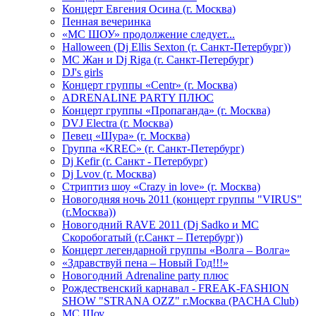
Концерт Евгения Осина (г. Москва)
Пенная вечеринка
«МС ШОУ» продолжение следует...
Halloween (Dj Ellis Sexton (г. Санкт-Петербург))
МС Жан и Dj Riga (г. Санкт-Петербург)
DJ's girls
Концерт группы «Centr» (г. Москва)
ADRENALINE PARTY ПЛЮС
Концерт группы «Пропаганда» (г. Москва)
DVJ Electra (г. Москва)
Певец «Шура» (г. Москва)
Группа «KREC» (г. Санкт-Петербург)
Dj Kefir (г. Санкт - Петербург)
Dj Lvov (г. Москва)
Стриптиз шоу «Crazy in love» (г. Москва)
Новогодняя ночь 2011 (концерт группы "VIRUS"
(г.Москва))
Новогодний RAVE 2011 (Dj Sadko и MC
Скоробогатый (г.Санкт – Петербург))
Концерт легендарной группы «Волга – Волга»
«Здравствуй пена – Новый Год!!!»
Новогодний Adrenaline party плюс
Рождественский карнавал - FREAK-FASHION
SHOW "STRANA OZZ" г.Москва (PACHA Club)
MC Шоу