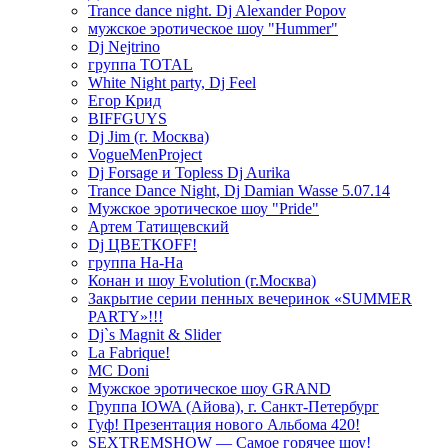
Trance dance night. Dj Alexander Popov
мужское эротическое шоу "Hummer"
Dj Nejtrino
группа TOTAL
White Night party, Dj Feel
Егор Крид
BIFFGUYS
Dj Jim (г. Москва)
VogueMenProject
Dj Forsage и Topless Dj Aurika
Trance Dance Night, Dj Damian Wasse 5.07.14
Мужское эротическое шоу "Pride"
Артем Татищевский
Dj ЦВЕТКOFF!
группа На-На
Конан и шоу Evolution (г.Москва)
Закрытие серии пенных вечеринок «SUMMER
PARTY»!!!
Dj`s Magnit & Slider
La Fabrique!
MC Doni
Мужское эротическое шоу GRAND
Группа IOWA (Айова), г. Санкт-Петербург
Гуф! Презентация нового Альбома 420!
SEXTREMSHOW — Самое горячее шоу!