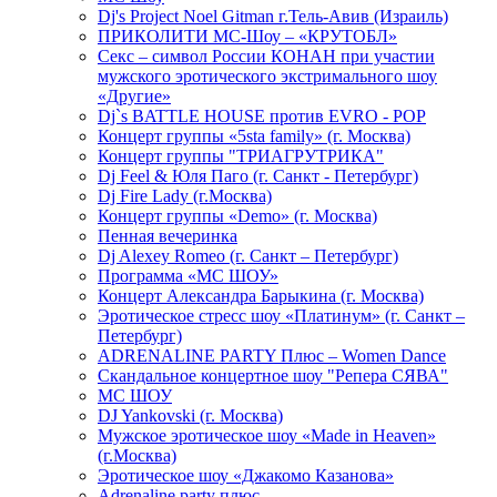
Dj's Project Noel Gitman г.Тель-Авив (Израиль)
ПРИКОЛИТИ МС-Шоу – «КРУТОБЛ»
Секс – символ России КОНАН при участии
мужского эротического экстримального шоу
«Другие»
Dj`s BATTLE HOUSE против EVRO - POP
Концерт группы «5sta family» (г. Москва)
Концерт группы "ТРИАГРУТРИКА"
Dj Feel & Юля Паго (г. Санкт - Петербург)
Dj Fire Lady (г.Москва)
Концерт группы «Demo» (г. Москва)
Пенная вечеринка
Dj Alexey Romeo (г. Санкт – Петербург)
Программа «МС ШОУ»
Концерт Александра Барыкина (г. Москва)
Эротическое стресс шоу «Платинум» (г. Санкт –
Петербург)
ADRENALINE PARTY Плюс – Women Dance
Скандальное концертное шоу "Репера СЯВА"
МС ШОУ
DJ Yankovski (г. Москва)
Мужское эротическое шоу «Made in Heaven»
(г.Москва)
Эротическое шоу «Джакомо Казанова»
Adrenaline party плюс