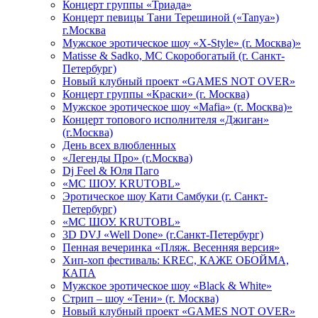
Концерт группы «Триада»
Концерт певицы Тани Терешиной («Tanya»)
г.Москва
Мужское эротическое шоу «X-Style» (г. Москва)»
Matissе & Sadko, MC Скоробогатый (г. Санкт-
Петербург)
Новый клубный проект «GAMES NOT OVER»
Концерт группы «Краски» (г. Москва)
Мужское эротическое шоу «Mafia» (г. Москва)»
Концерт топового исполнителя «Джиган»
(г.Москва)
День всех влюбленных
«Легенды Про» (г.Москва)
Dj Feel & Юля Паго
«МС ШОУ. KRUTOBL»
Эротическое шоу Кати Самбуки (г. Санкт-
Петербург)
«МС ШОУ. KRUTOBL»
3D DVJ «Well Done» (г.Санкт-Петербург)
Пенная вечеринка «Пляж. Весенняя версия»
Хип-хоп фестиваль: KREC, КАЖЕ ОБОЙМА,
КАПА
Мужское эротическое шоу «Black & White»
Стрип – шоу «Тени» (г. Москва)
Новый клубный проект «GAMES NOT OVER»