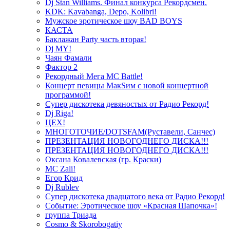
Dj Stan Williams. Финал конкурса Рекордсмен.
KDK: Kavabanga, Depo, Kolibri!
Мужское эротическое шоу BAD BOYS
КАСТА
Баклажан Party часть вторая!
Dj MY!
Чаян Фамали
Фактор 2
Рекордный Мега МС Battle!
Концерт певицы МакSим с новой концертной
программой!
Супер дискотека девяностых от Радио Рекорд!
Dj Riga!
ЦЕХ!
МНОГОТОЧИЕ/DOTSFAM(Руставели, Санчес)
ПРЕЗЕНТАЦИЯ НОВОГОДНЕГО ДИСКА!!!
ПРЕЗЕНТАЦИЯ НОВОГОДНЕГО ДИСКА!!!
Оксана Ковалевская (гр. Краски)
MC Zali!
Егор Крид
Dj Rublev
Супер дискотека двадцатого века от Радио Рекорд!
Событие: Эротическое шоу «Красная Шапочка»!
группа Триада
Cosmo & Skorobogatiy