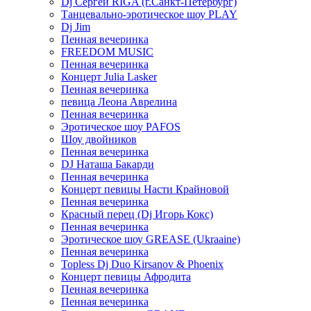
Dj Сергей RIGA (г.Санкт-Петербург)
Танцевально-эротическое шоу PLAY
Dj Jim
Пенная вечеринка
FREEDOM MUSIC
Пенная вечеринка
Концерт Julia Lasker
Пенная вечеринка
певица Леона Аврелина
Пенная вечеринка
Эротическое шоу PAFOS
Шоу двойников
Пенная вечеринка
DJ Наташа Бакарди
Пенная вечеринка
Концерт певицы Насти Крайновой
Пенная вечеринка
Красный перец (Dj Игорь Кокс)
Пенная вечеринка
Эротическое шоу GREASE (Ukraaine)
Пенная вечеринка
Topless Dj Duo Kirsanov & Phoenix
Концерт певицы Афродита
Пенная вечеринка
Пенная вечеринка