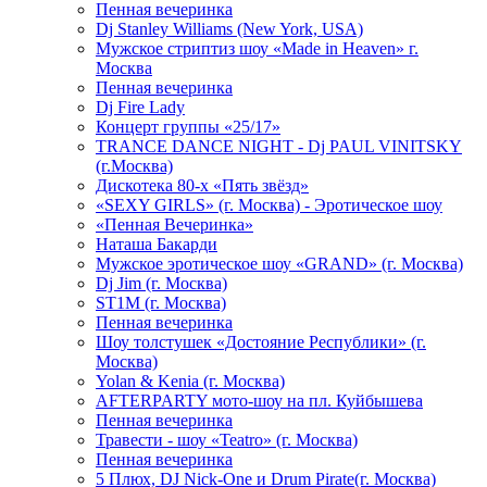
Пенная вечеринка
Dj Stanley Williams (New York, USA)
Мужское стриптиз шоу «Made in Heaven» г.
Москва
Пенная вечеринка
Dj Fire Lady
Концерт группы «25/17»
TRANCE DANCE NIGHT - Dj PAUL VINITSKY
(г.Москва)
Дискотека 80-х «Пять звёзд»
«SEXY GIRLS» (г. Москва) - Эротическое шоу
«Пенная Вечеринка»
Hаташа Бакарди
Мужское эротическое шоу «GRAND» (г. Москва)
Dj Jim (г. Москва)
ST1M (г. Москва)
Пенная вечеринка
Шоу толстушек «Достояние Республики» (г.
Москва)
Yolan & Kenia (г. Москва)
AFTERPARTY мото-шоу на пл. Куйбышева
Пенная вечеринка
Травести - шоу «Teatro» (г. Москва)
Пенная вечеринка
5 Плюх, DJ Nick-One и Drum Pirate(г. Москва)