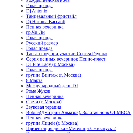
Рождественская ночь
Голая правда
Dj Antonio
Танцевальный фристайл
Dj Наташа Baccardi
Пенная вечеринка
гр.Чи-Ли
Голая правда
Русский размер
Голая правда
Тарзан шоу при участии Сергея Глушко
Серия пенных вечеринок Пенно-пласт
DJ Fire Lady (г. Москва)
Голая правда
группа Винтаж (г. Москва)
8 Марта
Международный день DJ
Рома Жуков
Пенная вечеринка
Света (г. Москва)
Звуковая терапия
Bobina(Дмитрий Алмазов). Золотая ночь OLMECA
Пенная вечеринка
группа Лицей (г. Москва)
Презентация диска «Метелица-С» выпуск 2