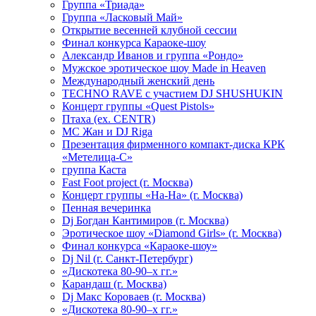
Группа «Триада»
Группа «Ласковый Май»
Открытие весенней клубной сессии
Финал конкурса Караоке-шоу
Александр Иванов и группа «Рондо»
Мужское эротическое шоу Made in Heaven
Международный женский день
TECHNO RAVE с участием DJ SHUSHUKIN
Концерт группы «Quest Pistols»
Птаха (ex. CENTR)
МС Жан и DJ Riga
Презентация фирменного компакт-диска КРК
«Метелица-С»
группа Каста
Fast Foot project (г. Москва)
Концерт группы «На-На» (г. Москва)
Пенная вечеринка
Dj Богдан Кантимиров (г. Москва)
Эротическое шоу «Diamond Girls» (г. Москва)
Финал конкурса «Караоке-шоу»
Dj Nil (г. Санкт-Петербург)
«Дискотека 80-90–х гг.»
Карандаш (г. Москва)
Dj Макс Короваев (г. Москва)
«Дискотека 80-90–х гг.»