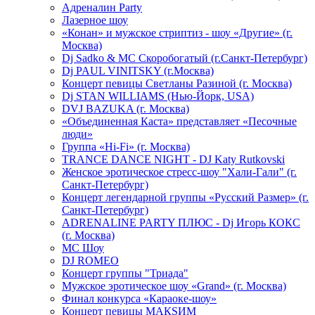
Адреналин Party
Лазерное шоу
«Конан» и мужское стриптиз - шоу «Другие» (г.
Москва)
Dj Sadko & МС Скоробогатый (г.Санкт-Петербург)
Dj PAUL VINITSKY (г.Москва)
Концерт певицы Светланы Разиной (г. Москва)
Dj STAN WILLIAMS (Нью-Йорк, USA)
DVJ BAZUKA (г. Москва)
«Объединенная Каста» представляет «Песочные
люди»
Группа «Hi-Fi» (г. Москва)
TRANCE DANCE NIGHT - DJ Katy Rutkovski
Женское эротическое стресс-шоу "Хали-Гали" (г.
Санкт-Петербург)
Концерт легендарной группы «Русский Размер» (г.
Санкт-Петербург)
ADRENALINE PARTY ПЛЮС - Dj Игорь КОКС
(г. Москва)
MC Шоу
DJ ROMEO
Концерт группы "Триада"
Мужское эротическое шоу «Grand» (г. Москва)
Финал конкурса «Караоке-шоу»
Концерт певицы МАКSИМ