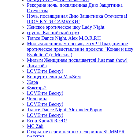
Рекордна ночь, посвященная Дню Защитника
Отечества
Ночь, посвященная Дню Защитника Отечества!
ШОУ КАТИ САМБУКИ!
Женское эротическое шоу Lady Night
группа Каспийский груз
Trance Dance Night. Alex M.O.R.P.H
Милым женщинам посвящается!!! Праздничное
эротическое представление проекта: "Конан и шоу
Evolution" (г. Москва)
Милым Женщинам посвящается! Just man show!
Лигалайз
LOVEите Весну!
Концерт певицы МакSим
Жара
Фактор-2
LOVEите Весну!
Чичерина
LOVEите Весну!
Trance Dance Night. Alexander Popov
LOVEите Весну!
Егор Крид/KReeD!
MC Zali
Открытие серии пенных вечеринок SUMMER