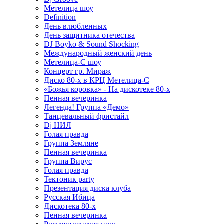
Метелица шоу
Definition
День влюбленных
День защитника отечества
DJ Boyko & Sound Shocking
Международный женский день
Метелица-С шоу
Концерт гр. Мираж
Диско 80-х в КРЦ Метелица-С
«Божья коровка» - На дискотеке 80-х
Пенная вечеринка
Легенда! Группа «Демо»
Танцевальный фристайл
Dj НИЛ
Голая правда
Группа Земляне
Пенная вечеринка
Группа Вирус
Голая правда
Тектоник party
Презентация диска клуба
Русская Ибица
Дискотека 80-х
Пенная вечеринка