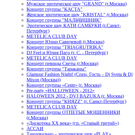
Мужское эротическое шоу "GRAND" (г.Москва)
Концерт группы "КАСТА"
Женское эротическое шоу "KRISTAL" (г.Москва)
Концерт группы "МАЛЬЧИШНИК"
Эротическое шоу КАТИ САМБУКИ (г.Санкт-
Петербург)
METELICA CLUB DAY
Концерт Юлии Савичевой (г.Москва)
Концерт группы "TRIAGRUTRIKA"
DJ Feel и Юлия Паго (г. С. - Петербург)
METELICA CLUB DAY
Концерт певицы Светы (г.Москва)
Концерт группы "Тараканы"
Glamour Fashion Night! (Спец. Гость – Dj Sveta & Dj
Mixon (Москва))
Концерт группы «Centr» (г. Москва)
Pre-party «HALLOWEEN - 2012»
HALOWEEN 2012 - DVJ BAZUKA (г. Москва)
Концерт группы "КНЯZZ" (г. Санкт-Петербург)
METELICA CLUB DAY
Концерт группы ОТПЕТЫЕ МОШЕННИКИ
(г.Москва)
«Дискотека ХХ века» (гр. «Старый третий»)
АССАИ
Танцевально – эротическое шоу «PLAY»