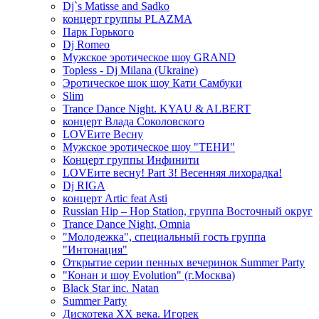
Dj`s Matisse and Sadko
концерт группы PLAZMA
Парк Горького
Dj Romeo
Мужское эротическое шоу GRAND
Topless - Dj Milana (Ukraine)
Эротическое шок шоу Кати Самбуки
Slim
Trance Dance Night. KYAU & ALBERT
концерт Влада Соколовского
LOVEите Весну
Мужское эротическое шоу "ТЕНИ"
Концерт группы Инфинити
LOVEите весну! Part 3! Весенняя лихорадка!
Dj RIGA
концерт Artic feat Asti
Russian Hip – Hop Station, группа Восточный округ
Trance Dance Night, Omnia
"Молодежка", специальный гость группа
"Интонация"
Открытие серии пенных вечеринок Summer Party
"Конан и шоу Evolution" (г.Москва)
Black Star inc. Natan
Summer Party
Дискотека ХХ века. Игорек