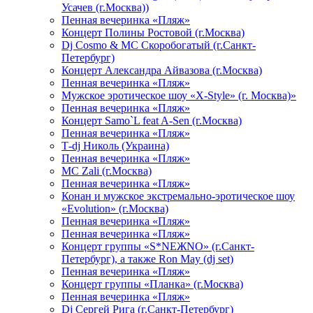
Усачев (г.Москва))
Пенная вечеринка «Пляж»
Концерт Полины Ростовой (г.Москва)
Dj Cosmo & МС Скоробогатый (г.Санкт-
Петербург)
Концерт Александра Айвазова (г.Москва)
Пенная вечеринка «Пляж»
Мужское эротическое шоу «X-Style» (г. Москва)»
Пенная вечеринка «Пляж»
Концерт Samo`L feat A-Sen (г.Москва)
Пенная вечеринка «Пляж»
Т-dj Николь (Украина)
Пенная вечеринка «Пляж»
МС Zali (г.Москва)
Пенная вечеринка «Пляж»
Конан и мужское экстремально-эротическое шоу
«Evolution» (г.Москва)
Пенная вечеринка «Пляж»
Пенная вечеринка «Пляж»
Концерт группы «S*NEЖNO» (г.Санкт-
Петербург), а также Ron May (dj set)
Пенная вечеринка «Пляж»
Концерт группы «Планка» (г.Москва)
Пенная вечеринка «Пляж»
Dj Сергей Рига (г.Санкт-Петербург)