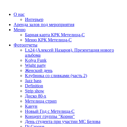
О нас
Интерьер
Аренда залов под мероприятия
Меню
Барная карта КРК Метелица-С
Меню КРК Метелица-С
Фотоотчеты
Lx24 (Алексей Назаров). Презентация нового
альбома
Kolya Funk
Wight party
Женский день
Клубника со сливками (часть 2)
Jazz bass
Definition
Strip show
Диско 80-х
Метелица стрип
Канун
Новый Год с Метелица-С
Концерт группы "Корни"
День студента при участии МС Белова
Dj Groove