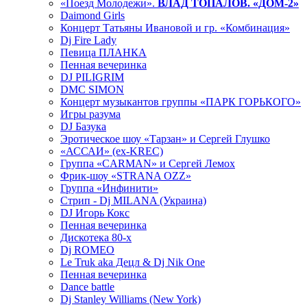
«Поезд Молодежи».
ВЛАД ТОПАЛОВ. «ДОМ-2»
Daimond Girls
Концерт Татьяны Ивановой и гр. «Комбинация»
Dj Fire Lady
Певица ПЛАНКА
Пенная вечеринка
DJ PILIGRIM
DMC SIMON
Концерт музыкантов группы «ПАРК ГОРЬКОГО»
Игры разума
DJ Базука
Эротическое шоу «Тарзан» и Сергей Глушко
«АССАИ» (ex-KREC)
Группа «CARMAN» и Сергей Лемох
Фрик-шоу «STRANA OZZ»
Группа «Инфинити»
Стрип - Dj MILANA (Украина)
DJ Игорь Кокс
Пенная вечеринка
Дискотека 80-х
Dj ROMEO
Le Truk aka Децл & Dj Nik One
Пенная вечеринка
Dance battle
Dj Stanley Williams (New York)