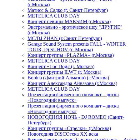
(г.Москва)
Матисс & Садко (г. Санкт-Петербург)
METELICA CLUB DAY
Концерт певицы МАКSИМ (г.Москва)
Экстремально - эротическое шоу "ДРУГИЕ"
(г.Москва)
МС/DJ ZHAN (г.Санкт-Петербург)
Garage Sound System presents FALL - WINTER
TOUR, Dj SUHOV (г. Москва)
Концерт группы «PLAZMA» (г.Москва)
METELICA CLUB DAY
Концерт «Loc Dog» (г. Москва)
Концерт группы ILWT (г. Москва)
Bobina (Дмитрий Алмазов) (г.Москва)
Концерт Александра Айвазова (г.Москва)
METELICA CLUB DAY
Презентация фирменного компакт – диска
«Новогодний выпуск»
Презентация фирменного компакт – диска
«Новогодний выпуск»
НОВОГОДНЯЯ НОЧЬ - DJ ROMEO (Санкт-
Петербург)
Концерт группы «Стрелки» (г.Москва)
Новогодняя DISCOтека ХХ века
Рождественская ночь! Специальный гость – Антон