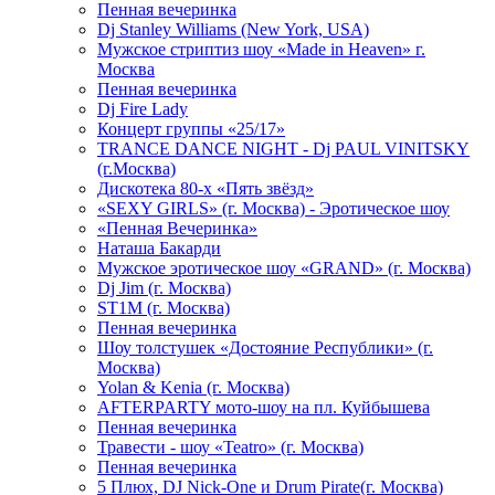
Пенная вечеринка
Dj Stanley Williams (New York, USA)
Мужское стриптиз шоу «Made in Heaven» г.
Москва
Пенная вечеринка
Dj Fire Lady
Концерт группы «25/17»
TRANCE DANCE NIGHT - Dj PAUL VINITSKY
(г.Москва)
Дискотека 80-х «Пять звёзд»
«SEXY GIRLS» (г. Москва) - Эротическое шоу
«Пенная Вечеринка»
Hаташа Бакарди
Мужское эротическое шоу «GRAND» (г. Москва)
Dj Jim (г. Москва)
ST1M (г. Москва)
Пенная вечеринка
Шоу толстушек «Достояние Республики» (г.
Москва)
Yolan & Kenia (г. Москва)
AFTERPARTY мото-шоу на пл. Куйбышева
Пенная вечеринка
Травести - шоу «Teatro» (г. Москва)
Пенная вечеринка
5 Плюх, DJ Nick-One и Drum Pirate(г. Москва)