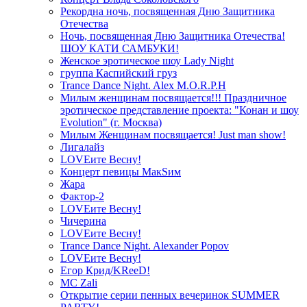
Рекордна ночь, посвященная Дню Защитника
Отечества
Ночь, посвященная Дню Защитника Отечества!
ШОУ КАТИ САМБУКИ!
Женское эротическое шоу Lady Night
группа Каспийский груз
Trance Dance Night. Alex M.O.R.P.H
Милым женщинам посвящается!!! Праздничное
эротическое представление проекта: "Конан и шоу
Evolution" (г. Москва)
Милым Женщинам посвящается! Just man show!
Лигалайз
LOVEите Весну!
Концерт певицы МакSим
Жара
Фактор-2
LOVEите Весну!
Чичерина
LOVEите Весну!
Trance Dance Night. Alexander Popov
LOVEите Весну!
Егор Крид/KReeD!
MC Zali
Открытие серии пенных вечеринок SUMMER