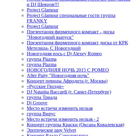
и DJ Шевцов!!!
Project Glamour
Project Glamour специальные гости группа
FRANKY
Project Glamour
Презентация фирменного компакт - диска
"Новогодний выпуск"
Презентация фирменного компакт диска от КРК
Метелица- С Новогодний
Новогодняя нось с Dj Alexey Romeo
группа Plazma
группа Plazma
НОВОГОДНЯЯ НОЧЬ 2015 C РОМЕО
After Party "Новогодняя ночь"
Концерт певицы Афродита (г. Москва)
«Русские Гвозди»
DJ Natasha Baccardi (г. Санкт-Петербург)
группа Триада
Dj Groove
Место встречи изменить нельзя
группа Вирус
Место встречи изменить нельзя - 2
Концерт группы Краски (Оксана Ковалевская)
Эротическое шоу Velvet
Концерт Влада Соколовского