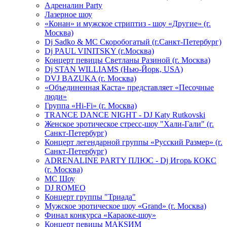
Адреналин Party
Лазерное шоу
«Конан» и мужское стриптиз - шоу «Другие» (г.
Москва)
Dj Sadko & МС Скоробогатый (г.Санкт-Петербург)
Dj PAUL VINITSKY (г.Москва)
Концерт певицы Светланы Разиной (г. Москва)
Dj STAN WILLIAMS (Нью-Йорк, USA)
DVJ BAZUKA (г. Москва)
«Объединенная Каста» представляет «Песочные
люди»
Группа «Hi-Fi» (г. Москва)
TRANCE DANCE NIGHT - DJ Katy Rutkovski
Женское эротическое стресс-шоу "Хали-Гали" (г.
Санкт-Петербург)
Концерт легендарной группы «Русский Размер» (г.
Санкт-Петербург)
ADRENALINE PARTY ПЛЮС - Dj Игорь КОКС
(г. Москва)
MC Шоу
DJ ROMEO
Концерт группы "Триада"
Мужское эротическое шоу «Grand» (г. Москва)
Финал конкурса «Караоке-шоу»
Концерт певицы МАКSИМ