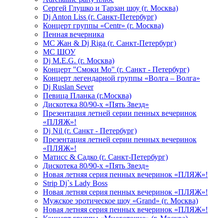
Сергей Глушко и Тарзан шоу (г. Москва)
Dj Anton Liss (г. Санкт-Петербург)
Концерт группы «Centr» (г. Москва)
Пенная вечерника
МС Жан & Dj Riga (г. Санкт-Петербург)
МС ШОУ
Dj M.E.G. (г. Москва)
Концерт "Смоки Мо" (г. Санкт - Петербург)
Концерт легендарной группы «Волга – Волга»
Dj Ruslan Sever
Певица Планка (г.Москва)
Дискотека 80/90-х «Пять Звезд»
Презентация летней серии пенных вечеринок
«ПЛЯЖ»!
Dj Nil (г. Санкт - Петербург)
Презентация летней серии пенных вечеринок
«ПЛЯЖ»!
Матисс & Садко (г. Санкт-Петербург)
Дискотека 80/90-х «Пять Звезд»
Новая летняя серия пенных вечеринок «ПЛЯЖ»!
Strip Dj`s Lady Boss
Новая летняя серия пенных вечеринок «ПЛЯЖ»!
Мужское эротическое шоу «Grand» (г. Москва)
Новая летняя серия пенных вечеринок «ПЛЯЖ»!