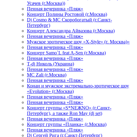
Усачев (г.Москва))
Пенная вечеринка «Пляж»
Концерт Полины Ростовой (г.Москва)
Dj Cosmo & МС Скоробогатый (г.Санкт-
Петербург)
Концерт Александра Айвазова (г.Москва)
Пенная вечеринка «Пляж»
Мужское эротическое шоу «X-Style» (г. Москва)»
Пенная вечеринка «Пляж»
Концерт Samo`L feat A-Sen (г.Москва)
Пенная вечеринка «Пляж»
Т-dj Николь (Украина)
Пенная вечеринка «Пляж»
МС Zali (г.Москва)
Пенная вечеринка «Пляж»
Конан и мужское экстремально-эротическое шоу
«Evolution» (г.Москва)
Пенная вечеринка «Пляж»
Пенная вечеринка «Пляж»
Концерт группы «S*NEЖNO» (г.Санкт-
Петербург), а также Ron May (dj set)
Пенная вечеринка «Пляж»
Концерт группы «Планка» (г.Москва)
Пенная вечеринка «Пляж»
Dj Сергей Рига (г.Санкт-Петербург)