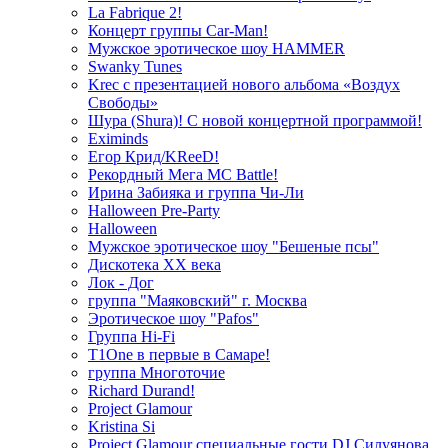
La Fabrique 2!
Концерт группы Car-Man!
Мужское эротическое шоу HAMMER
Swanky Tunes
Krec с презентацией нового альбома «Воздух
Свободы»
Шура (Shura)! С новой концертной программой!
Eximinds
Егор Крид/KReeD!
Рекордный Мега МС Battle!
Ирина Забияка и группа Чи-Ли
Halloween Pre-Party
Halloween
Мужское эротическое шоу "Бешеные псы"
Дискотека ХХ века
Лок - Дог
группа "Маяковский" г. Москва
Эротическое шоу "Pafos"
Группа Hi-Fi
T1One в первые в Самаре!
группа Многоточие
Richard Durand!
Project Glamour
Kristina Si
Project Glamour специальные гости DJ Силуянова