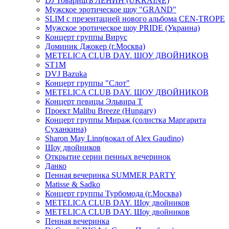
DJ ТоварищЪ ЛЕНИН (UKRAINE)
Мужское эротическое шоу "GRAND"
SLIM с презентацией нового альбома CEN-TROPE
Мужское эротическое шоу PRIDE (Украина)
Концерт группы Вирус
Доминик Джокер (г.Москва)
METELICA CLUB DAY. ШОУ ДВОЙНИКОВ
ST1M
DVJ Bazuka
Концерт группы "Слот"
METELICA CLUB DAY. ШОУ ДВОЙНИКОВ
Концерт певицы Эльвира Т
Проект Malibu Breeze (Hungary)
Концерт группы Мираж (солистка Маргарита
Суханкина)
Sharon May Linn(вокал of Alex Gaudino)
Шоу двойников
Открытие серии пенных вечеринок
Данко
Пенная вечеринка SUMMER PARTY
Matisse & Sadko
Концерт группы Турбомода (г.Москва)
METELICA CLUB DAY. Шоу двойников
METELICA CLUB DAY. Шоу двойников
Пенная вечеринка