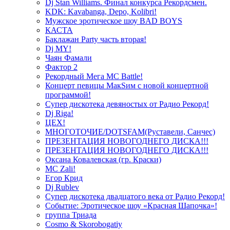
Dj Stan Williams. Финал конкурса Рекордсмен.
KDK: Kavabanga, Depo, Kolibri!
Мужское эротическое шоу BAD BOYS
КАСТА
Баклажан Party часть вторая!
Dj MY!
Чаян Фамали
Фактор 2
Рекордный Мега МС Battle!
Концерт певицы МакSим с новой концертной
программой!
Супер дискотека девяностых от Радио Рекорд!
Dj Riga!
ЦЕХ!
МНОГОТОЧИЕ/DOTSFAM(Руставели, Санчес)
ПРЕЗЕНТАЦИЯ НОВОГОДНЕГО ДИСКА!!!
ПРЕЗЕНТАЦИЯ НОВОГОДНЕГО ДИСКА!!!
Оксана Ковалевская (гр. Краски)
MC Zali!
Егор Крид
Dj Rublev
Супер дискотека двадцатого века от Радио Рекорд!
Событие: Эротическое шоу «Красная Шапочка»!
группа Триада
Cosmo & Skorobogatiy