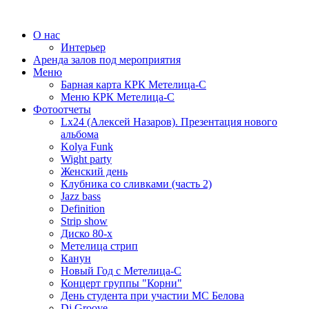
О нас
Интерьер
Аренда залов под мероприятия
Меню
Барная карта КРК Метелица-С
Меню КРК Метелица-С
Фотоотчеты
Lx24 (Алексей Назаров). Презентация нового
альбома
Kolya Funk
Wight party
Женский день
Клубника со сливками (часть 2)
Jazz bass
Definition
Strip show
Диско 80-х
Метелица стрип
Канун
Новый Год с Метелица-С
Концерт группы "Корни"
День студента при участии МС Белова
Dj Groove