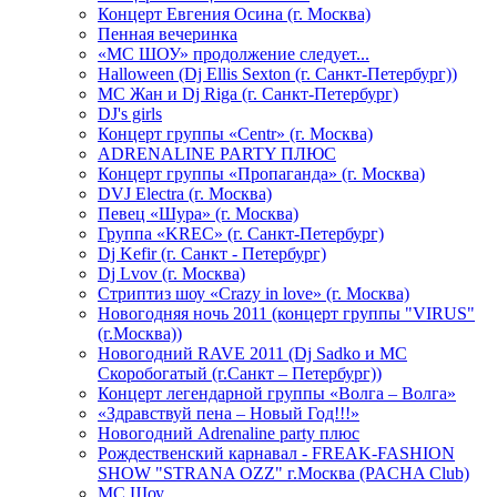
Концерт Евгения Осина (г. Москва)
Пенная вечеринка
«МС ШОУ» продолжение следует...
Halloween (Dj Ellis Sexton (г. Санкт-Петербург))
МС Жан и Dj Riga (г. Санкт-Петербург)
DJ's girls
Концерт группы «Centr» (г. Москва)
ADRENALINE PARTY ПЛЮС
Концерт группы «Пропаганда» (г. Москва)
DVJ Electra (г. Москва)
Певец «Шура» (г. Москва)
Группа «KREC» (г. Санкт-Петербург)
Dj Kefir (г. Санкт - Петербург)
Dj Lvov (г. Москва)
Стриптиз шоу «Crazy in love» (г. Москва)
Новогодняя ночь 2011 (концерт группы "VIRUS"
(г.Москва))
Новогодний RAVE 2011 (Dj Sadko и MC
Скоробогатый (г.Санкт – Петербург))
Концерт легендарной группы «Волга – Волга»
«Здравствуй пена – Новый Год!!!»
Новогодний Adrenaline party плюс
Рождественский карнавал - FREAK-FASHION
SHOW "STRANA OZZ" г.Москва (PACHA Club)
MC Шоу