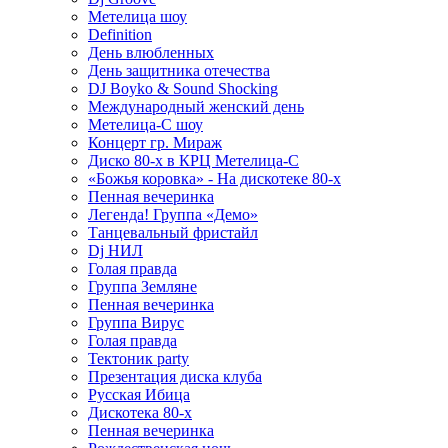
Метелица шоу
Definition
День влюбленных
День защитника отечества
DJ Boyko & Sound Shocking
Международный женский день
Метелица-С шоу
Концерт гр. Мираж
Диско 80-х в КРЦ Метелица-С
«Божья коровка» - На дискотеке 80-х
Пенная вечеринка
Легенда! Группа «Демо»
Танцевальный фристайл
Dj НИЛ
Голая правда
Группа Земляне
Пенная вечеринка
Группа Вирус
Голая правда
Тектоник party
Презентация диска клуба
Русская Ибица
Дискотека 80-х
Пенная вечеринка