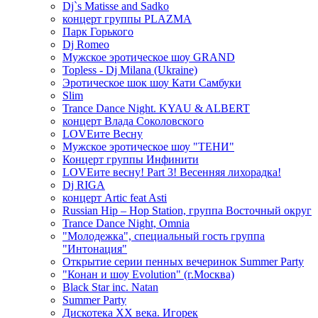
Dj`s Matisse and Sadko
концерт группы PLAZMA
Парк Горького
Dj Romeo
Мужское эротическое шоу GRAND
Topless - Dj Milana (Ukraine)
Эротическое шок шоу Кати Самбуки
Slim
Trance Dance Night. KYAU & ALBERT
концерт Влада Соколовского
LOVEите Весну
Мужское эротическое шоу "ТЕНИ"
Концерт группы Инфинити
LOVEите весну! Part 3! Весенняя лихорадка!
Dj RIGA
концерт Artic feat Asti
Russian Hip – Hop Station, группа Восточный округ
Trance Dance Night, Omnia
"Молодежка", специальный гость группа
"Интонация"
Открытие серии пенных вечеринок Summer Party
"Конан и шоу Evolution" (г.Москва)
Black Star inc. Natan
Summer Party
Дискотека ХХ века. Игорек