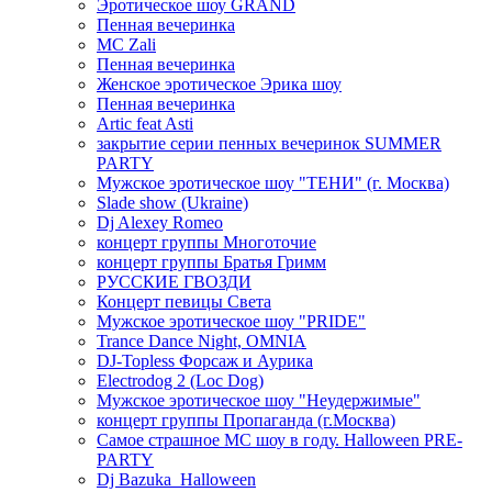
Эротическое шоу GRAND
Пенная вечеринка
MC Zali
Пенная вечеринка
Женское эротическое Эрика шоу
Пенная вечеринка
Artic feat Asti
закрытие серии пенных вечеринок SUMMER
PARTY
Мужское эротическое шоу "ТЕНИ" (г. Москва)
Slade show (Ukraine)
Dj Alexey Romeo
концерт группы Многоточие
концерт группы Братья Гримм
РУССКИЕ ГВОЗДИ
Концерт певицы Света
Мужское эротическое шоу "PRIDE"
Trance Dance Night, OMNIA
DJ-Topless Форсаж и Аурика
Electrodog 2 (Loc Dog)
Мужское эротическое шоу "Неудержимые"
концерт группы Пропаганда (г.Москва)
Самое страшное МС шоу в году. Halloween PRE-
PARTY
Dj Bazuka_Halloween