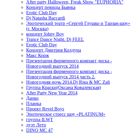
After party Halloween, Freak Show "EUPHORIA"
Концерт певицы Бьянка
Erotic Club Day
Dj Natasha Baccardi
Эротический театр «Сергей Глушко и Тарзан-шоу»
(г. Москва)
концерт Johny Boy
Trance Dance Night. Dj FEEL
Erotic Club Day
Концерт Дмитрия Колдуна
Макс Корж
Презентация фирменного компакт диска -
Новогодний выпуск 2014
Презентация фирменного компакт диска -
Новогодний выпуск 2014 часть 2.
Новогодняя ночь 2014.Dj Riga & MC Zali
Группа Краски(Оксана Ковалевская)
After Party New Year 2014
Данко
Планка
Проект Revel Boys
Эротическое стресс шоу «PLATINUM»
группа ILWT
дуэт Лето
DINO MC 47