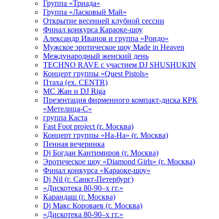
Группа «Триада»
Группа «Ласковый Май»
Открытие весенней клубной сессии
Финал конкурса Караоке-шоу
Александр Иванов и группа «Рондо»
Мужское эротическое шоу Made in Heaven
Международный женский день
TECHNO RAVE с участием DJ SHUSHUKIN
Концерт группы «Quest Pistols»
Птаха (ex. CENTR)
МС Жан и DJ Riga
Презентация фирменного компакт-диска КРК
«Метелица-С»
группа Каста
Fast Foot project (г. Москва)
Концерт группы «На-На» (г. Москва)
Пенная вечеринка
Dj Богдан Кантимиров (г. Москва)
Эротическое шоу «Diamond Girls» (г. Москва)
Финал конкурса «Караоке-шоу»
Dj Nil (г. Санкт-Петербург)
«Дискотека 80-90–х гг.»
Карандаш (г. Москва)
Dj Макс Короваев (г. Москва)
«Дискотека 80-90–х гг.»