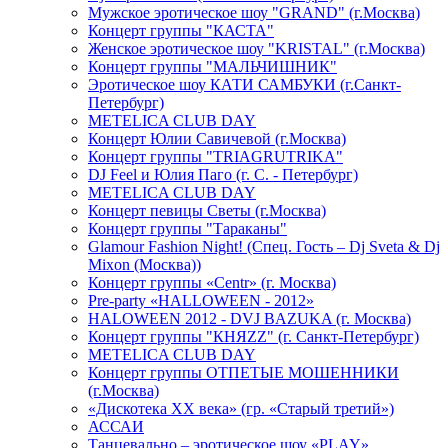
Мужское эротическое шоу "GRAND" (г.Москва)
Концерт группы "КАСТА"
Женское эротическое шоу "KRISTAL" (г.Москва)
Концерт группы "МАЛЬЧИШНИК"
Эротическое шоу КАТИ САМБУКИ (г.Санкт-
Петербург)
METELICA CLUB DAY
Концерт Юлии Савичевой (г.Москва)
Концерт группы "TRIAGRUTRIKA"
DJ Feel и Юлия Паго (г. С. - Петербург)
METELICA CLUB DAY
Концерт певицы Светы (г.Москва)
Концерт группы "Тараканы"
Glamour Fashion Night! (Спец. Гость – Dj Sveta & Dj
Mixon (Москва))
Концерт группы «Centr» (г. Москва)
Pre-party «HALLOWEEN - 2012»
HALOWEEN 2012 - DVJ BAZUKA (г. Москва)
Концерт группы "КНЯZZ" (г. Санкт-Петербург)
METELICA CLUB DAY
Концерт группы ОТПЕТЫЕ МОШЕННИКИ
(г.Москва)
«Дискотека ХХ века» (гр. «Старый третий»)
АССАИ
Танцевально – эротическое шоу «PLAY»