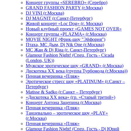
Концерт группы «SEREBRO» (Серебро)
GRAND FASHION PARTY (г.Москва)
DJ VINI (г.Москва)
DJ MAGNIT (г.Санкт-Петербург)
Живой концерт «Loc Dog» (г. Москва)
Новый клубный проект «GAMES NOT OVER»
Концерт группы «PLAZMA» (г.Москва)
MOVIE NIGHT (Фрик-шоу "Эйфория")
Птаха, МС Дым, Dj Nik One (г.Москва)
МС Жан & Dj Riga (г. Санкт-Петербург)
Glamour Fashion Night! (Спец. Гость - Cicada
(London, UK))
Мужское эротическое шоу «GRAND» (г.Москва)
Дискотека XX века (группа Турбомода (г.Москва))
Пенная вечеринка «Пляж»
Эротическое стресс шоу «PLATINUM» (г.Санкт –
Петербург)
Matisse & Sadko (г.Санкт – Петербург)
«Дискотека ХХ века» (гр. «Старый третий»)
Концерт Антона Зацепина (г.Москва)
Пенная вечеринка «Пляж»
Танцевально – эротическое шоу «PLAY»
(г.Москва)
Пенная вечеринка «Пляж»
Glamour Fashion Night! (Спец. Гость - Dj Юрий