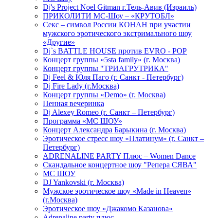
Dj's Project Noel Gitman г.Тель-Авив (Израиль)
ПРИКОЛИТИ МС-Шоу – «КРУТОБЛ»
Секс – символ России КОНАН при участии
мужского эротического экстримального шоу
«Другие»
Dj`s BATTLE HOUSE против EVRO - POP
Концерт группы «5sta family» (г. Москва)
Концерт группы "ТРИАГРУТРИКА"
Dj Feel & Юля Паго (г. Санкт - Петербург)
Dj Fire Lady (г.Москва)
Концерт группы «Demo» (г. Москва)
Пенная вечеринка
Dj Alexey Romeo (г. Санкт – Петербург)
Программа «МС ШОУ»
Концерт Александра Барыкина (г. Москва)
Эротическое стресс шоу «Платинум» (г. Санкт –
Петербург)
ADRENALINE PARTY Плюс – Women Dance
Скандальное концертное шоу "Репера СЯВА"
МС ШОУ
DJ Yankovski (г. Москва)
Мужское эротическое шоу «Made in Heaven»
(г.Москва)
Эротическое шоу «Джакомо Казанова»
Adrenaline party плюс