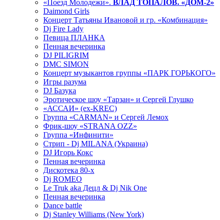
«Поезд Молодежи».
ВЛАД ТОПАЛОВ. «ДОМ-2»
Daimond Girls
Концерт Татьяны Ивановой и гр. «Комбинация»
Dj Fire Lady
Певица ПЛАНКА
Пенная вечеринка
DJ PILIGRIM
DMC SIMON
Концерт музыкантов группы «ПАРК ГОРЬКОГО»
Игры разума
DJ Базука
Эротическое шоу «Тарзан» и Сергей Глушко
«АССАИ» (ex-KREC)
Группа «CARMAN» и Сергей Лемох
Фрик-шоу «STRANA OZZ»
Группа «Инфинити»
Стрип - Dj MILANA (Украина)
DJ Игорь Кокс
Пенная вечеринка
Дискотека 80-х
Dj ROMEO
Le Truk aka Децл & Dj Nik One
Пенная вечеринка
Dance battle
Dj Stanley Williams (New York)