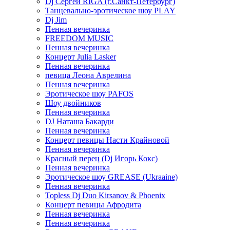
Dj Сергей RIGA (г.Санкт-Петербург)
Танцевально-эротическое шоу PLAY
Dj Jim
Пенная вечеринка
FREEDOM MUSIC
Пенная вечеринка
Концерт Julia Lasker
Пенная вечеринка
певица Леона Аврелина
Пенная вечеринка
Эротическое шоу PAFOS
Шоу двойников
Пенная вечеринка
DJ Наташа Бакарди
Пенная вечеринка
Концерт певицы Насти Крайновой
Пенная вечеринка
Красный перец (Dj Игорь Кокс)
Пенная вечеринка
Эротическое шоу GREASE (Ukraaine)
Пенная вечеринка
Topless Dj Duo Kirsanov & Phoenix
Концерт певицы Афродита
Пенная вечеринка
Пенная вечеринка