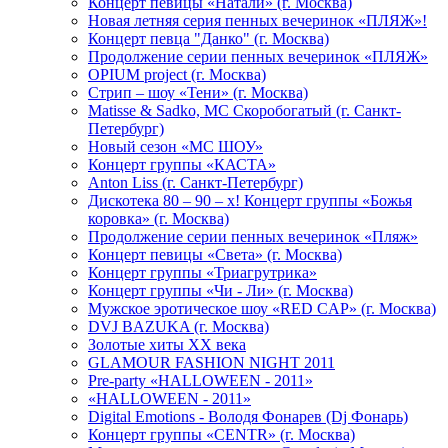
Концерт певицы «Натали» (г. Москва)
Новая летняя серия пенных вечеринок «ПЛЯЖ»!
Концерт певца "Данко" (г. Москва)
Продолжение серии пенных вечеринок «ПЛЯЖ»
OPIUM project (г. Москва)
Стрип – шоу «Тени» (г. Москва)
Matissе & Sadko, MC Скоробогатый (г. Санкт-
Петербург)
Новый сезон «МС ШОУ»
Концерт группы «КАСТА»
Anton Liss (г. Санкт-Петербург)
Дискотека 80 – 90 – х! Концерт группы «Божья
коровка» (г. Москва)
Продолжение серии пенных вечеринок «Пляж»
Концерт певицы «Света» (г. Москва)
Концерт группы «Триагрутрика»
Концерт группы «Чи - Ли» (г. Москва)
Мужское эротическое шоу «RED CAP» (г. Москва)
DVJ BAZUKA (г. Москва)
Золотые хиты XX века
GLAMOUR FASHION NIGHT 2011
Pre-party «HALLOWEEN - 2011»
«HALLOWEEN - 2011»
Digital Emotions - Володя Фонарев (Dj Фонарь)
Концерт группы «CENTR» (г. Москва)