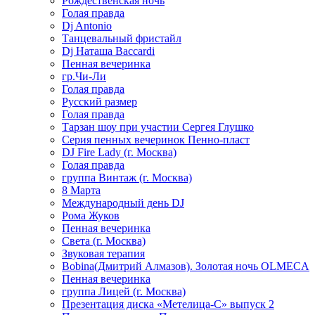
Рождественская ночь
Голая правда
Dj Antonio
Танцевальный фристайл
Dj Наташа Baccardi
Пенная вечеринка
гр.Чи-Ли
Голая правда
Русский размер
Голая правда
Тарзан шоу при участии Сергея Глушко
Серия пенных вечеринок Пенно-пласт
DJ Fire Lady (г. Москва)
Голая правда
группа Винтаж (г. Москва)
8 Марта
Международный день DJ
Рома Жуков
Пенная вечеринка
Света (г. Москва)
Звуковая терапия
Bobina(Дмитрий Алмазов). Золотая ночь OLMECA
Пенная вечеринка
группа Лицей (г. Москва)
Презентация диска «Метелица-С» выпуск 2