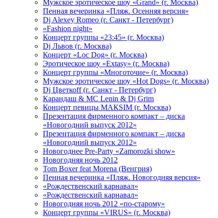
Мужское эротическое шоу «Grand» (г. Москва)
Пенная вечеринка «Пляж. Осенняя версия»
Dj Alexey Romeo (г. Санкт - Петербург)
«Fashion night»
Концерт группы «23:45» (г. Москва)
Dj Львов (г. Москва)
Концерт «Loc Dog» (г. Москва)
Эротическое шоу «Extasy» (г. Москва)
Концерт группы «Многоточие» (г. Москва)
Мужское эротическое шоу «Hot Dogs» (г. Москва)
Dj Цветкоff (г. Санкт - Петербург)
Карандаш & МС Lenin & Dj Grim
Концерт певицы МАКSIМ (г. Москва)
Презентация фирменного компакт – диска
«Новогодний выпуск 2012»
Презентация фирменного компакт – диска
«Новогодний выпуск 2012»
Новогоднее Pre-Party «Zamorozki show»
Новогодняя ночь 2012
Tom Boxer feat Morena (Венгрия)
Пенная вечеринка «Пляж. Новогодняя версия»
«Рождественский карнавал»
«Рождественский карнавал»
Новогодняя ночь 2012 «по-старому»
Концерт группы «VIRUS» (г. Москва)