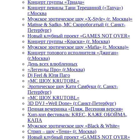
Концерт группы «Триада»
Концерт певицы Тани Терешиной («Tanya»)
г.Москва
Мужское эротическое шоу «X-Style» (г. Москва)»
Matissе & Sadko, MC Скоробогатый (г. Санкт-
Петербург)
Новый клубный проект «GAMES NOT OVER»
Концерт группы «Краски» (г. Москва)
Мужское эротическое шоу «Mafia» (г. Москва)»
Концерт топового исполнителя «Джиган»
(г.Москва)
День всех влюбленных
«Легенды Про» (г.Москва)
Dj Feel & Юля Паго
«МС ШОУ. KRUTOBL»
Эротическое шоу Кати Самбуки (г. Санкт-
Петербург)
«МС ШОУ. KRUTOBL»
3D DVJ «Well Done» (г.Санкт-Петербург)
Пенная вечеринка «Пляж. Весенняя версия»
Хип-хоп фестиваль: KREC, КАЖЕ ОБОЙМА,
КАПА
Мужское эротическое шоу «Black & White»
Стрип – шоу «Тени» (г. Москва)
Новый клубный проект «GAMES NOT OVER»