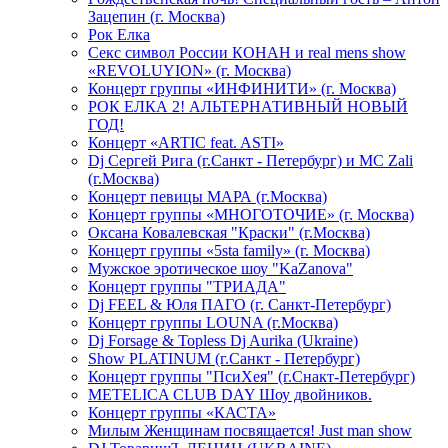
Зацепин (г. Москва)
Рок Елка
Секс символ России КОНАН и real mens show
«REVOLUYION» (г. Москва)
Концерт группы «ИНФИНИТИ» (г. Москва)
РОК ЕЛКА 2! АЛЬТЕРНАТИВНЫЙ НОВЫЙ
ГОД!
Концерт «ARTIC feat. ASTI»
Dj Сергей Рига (г.Санкт - Петербург) и MC Zali
(г.Москва)
Концерт певицы МАРА (г.Москва)
Концерт группы «МНОГОТОЧИЕ» (г. Москва)
Оксана Ковалевская "Краски" (г.Москва)
Концерт группы «5sta family» (г. Москва)
Мужское эротическое шоу "KaZanova"
Концерт группы "ТРИАДА"
Dj FEEL & Юля ПАГО (г. Санкт-Петербург)
Концерт группы LOUNA (г.Москва)
Dj Forsage & Topless Dj Aurika (Ukraine)
Show PLATINUM (г.Санкт - Петербург)
Концерт группы "ПсиХея" (г.Снакт-Петербург)
METELICA CLUB DAY Шоу двойников.
Концерт группы «КАСТА»
Милым Женщинам посвящается! Just man show