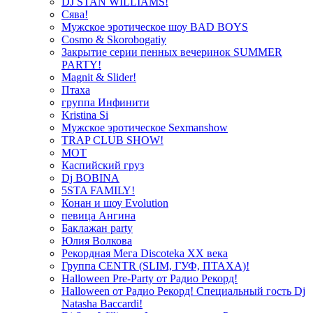
DJ STAN WILLIAMS!
Сява!
Мужское эротическое шоу BAD BOYS
Cosmo & Skorobogatiy
Закрытие серии пенных вечеринок SUMMER
PARTY!
Magnit & Slider!
Птаха
группа Инфинити
Kristina Si
Мужское эротическое Sexmanshow
TRAP CLUB SHOW!
МОТ
Каспийский груз
Dj BOBINA
5STA FAMILY!
Конан и шоу Evolution
певица Ангина
Баклажан party
Юлия Волкова
Рекордная Мега Discoteka XX века
Группа CENTR (SLIM, ГУФ, ПТАХА)!
Halloween Pre-Party от Радио Рекорд!
Halloween от Радио Рекорд! Специальный гость Dj
Natasha Baccardi!