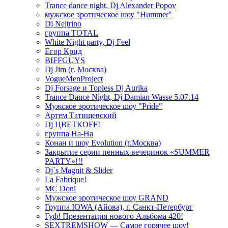
Trance dance night. Dj Alexander Popov
мужское эротическое шоу "Hummer"
Dj Nejtrino
группа TOTAL
White Night party, Dj Feel
Егор Крид
BIFFGUYS
Dj Jim (г. Москва)
VogueMenProject
Dj Forsage и Topless Dj Aurika
Trance Dance Night, Dj Damian Wasse 5.07.14
Мужское эротическое шоу "Pride"
Артем Татищевский
Dj ЦВЕТКOFF!
группа На-На
Конан и шоу Evolution (г.Москва)
Закрытие серии пенных вечеринок «SUMMER
PARTY»!!!
Dj`s Magnit & Slider
La Fabrique!
MC Doni
Мужское эротическое шоу GRAND
Группа IOWA (Айова), г. Санкт-Петербург
Гуф! Презентация нового Альбома 420!
SEXTREMSHOW — Самое горячее шоу!