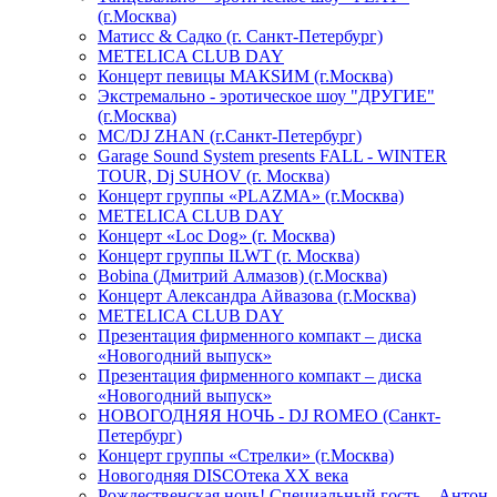
(г.Москва)
Матисс & Садко (г. Санкт-Петербург)
METELICA CLUB DAY
Концерт певицы МАКSИМ (г.Москва)
Экстремально - эротическое шоу "ДРУГИЕ"
(г.Москва)
МС/DJ ZHAN (г.Санкт-Петербург)
Garage Sound System presents FALL - WINTER
TOUR, Dj SUHOV (г. Москва)
Концерт группы «PLAZMA» (г.Москва)
METELICA CLUB DAY
Концерт «Loc Dog» (г. Москва)
Концерт группы ILWT (г. Москва)
Bobina (Дмитрий Алмазов) (г.Москва)
Концерт Александра Айвазова (г.Москва)
METELICA CLUB DAY
Презентация фирменного компакт – диска
«Новогодний выпуск»
Презентация фирменного компакт – диска
«Новогодний выпуск»
НОВОГОДНЯЯ НОЧЬ - DJ ROMEO (Санкт-
Петербург)
Концерт группы «Стрелки» (г.Москва)
Новогодняя DISCOтека ХХ века
Рождественская ночь! Специальный гость – Антон