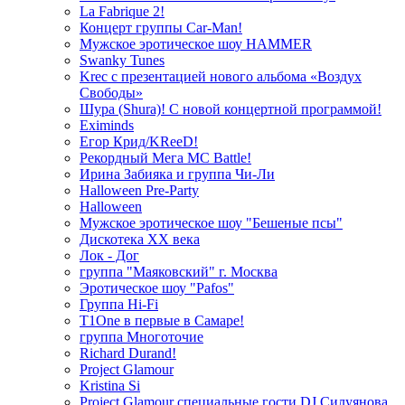
La Fabrique 2!
Концерт группы Car-Man!
Мужское эротическое шоу HAMMER
Swanky Tunes
Krec с презентацией нового альбома «Воздух
Свободы»
Шура (Shura)! С новой концертной программой!
Eximinds
Егор Крид/KReeD!
Рекордный Мега МС Battle!
Ирина Забияка и группа Чи-Ли
Halloween Pre-Party
Halloween
Мужское эротическое шоу "Бешеные псы"
Дискотека ХХ века
Лок - Дог
группа "Маяковский" г. Москва
Эротическое шоу "Pafos"
Группа Hi-Fi
T1One в первые в Самаре!
группа Многоточие
Richard Durand!
Project Glamour
Kristina Si
Project Glamour специальные гости DJ Силуянова