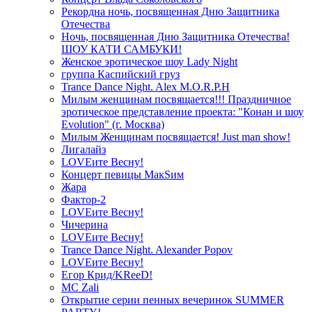
Рекордна ночь, посвященная Дню Защитника
Отечества
Ночь, посвященная Дню Защитника Отечества!
ШОУ КАТИ САМБУКИ!
Женское эротическое шоу Lady Night
группа Каспийский груз
Trance Dance Night. Alex M.O.R.P.H
Милым женщинам посвящается!!! Праздничное
эротическое представление проекта: "Конан и шоу
Evolution" (г. Москва)
Милым Женщинам посвящается! Just man show!
Лигалайз
LOVEите Весну!
Концерт певицы МакSим
Жара
Фактор-2
LOVEите Весну!
Чичерина
LOVEите Весну!
Trance Dance Night. Alexander Popov
LOVEите Весну!
Егор Крид/KReeD!
MC Zali
Открытие серии пенных вечеринок SUMMER