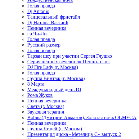
Рождественская ночь
Голая правда
Dj Antonio
Танцевальный фристайл
Dj Наташа Baccardi
Пенная вечеринка
гр.Чи-Ли
Голая правда
Русский размер
Голая правда
Тарзан шоу при участии Сергея Глушко
Серия пенных вечеринок Пенно-пласт
DJ Fire Lady (г. Москва)
Голая правда
группа Винтаж (г. Москва)
8 Марта
Международный день DJ
Рома Жуков
Пенная вечеринка
Света (г. Москва)
Звуковая терапия
Bobina(Дмитрий Алмазов). Золотая ночь OLMECA
Пенная вечеринка
группа Лицей (г. Москва)
Презентация диска «Метелица-С» выпуск 2