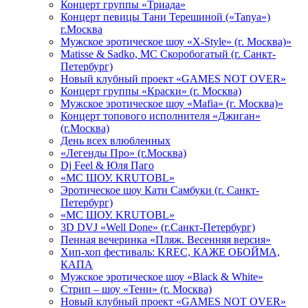
Концерт группы «Триада»
Концерт певицы Тани Терешиной («Tanya»)
г.Москва
Мужское эротическое шоу «X-Style» (г. Москва)»
Matissе & Sadko, MC Скоробогатый (г. Санкт-
Петербург)
Новый клубный проект «GAMES NOT OVER»
Концерт группы «Краски» (г. Москва)
Мужское эротическое шоу «Mafia» (г. Москва)»
Концерт топового исполнителя «Джиган»
(г.Москва)
День всех влюбленных
«Легенды Про» (г.Москва)
Dj Feel & Юля Паго
«МС ШОУ. KRUTOBL»
Эротическое шоу Кати Самбуки (г. Санкт-
Петербург)
«МС ШОУ. KRUTOBL»
3D DVJ «Well Done» (г.Санкт-Петербург)
Пенная вечеринка «Пляж. Весенняя версия»
Хип-хоп фестиваль: KREC, КАЖЕ ОБОЙМА,
КАПА
Мужское эротическое шоу «Black & White»
Стрип – шоу «Тени» (г. Москва)
Новый клубный проект «GAMES NOT OVER»