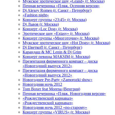
Мужское эротическое шоу «Grand» (г. Москва)
Пенная вечеринка «Пляж. Осенняя версия»
Dj Alexey Romeo (г. Санкт - Петербург)
«Fashion night»
Концерт группы «23:45» (г. Москва)
Dj Львов (г. Москва)
Концерт «Loc Dog» (г. Москва)
Эротическое шоу «Extasy» (г. Москва)
Концерт группы «Многоточие» (г. Москва)
Мужское эротическое шоу «Hot Dogs» (г. Москва)
Dj Цветкоff (г. Санкт - Петербург)
Карандаш & МС Lenin & Dj Grim
Концерт певицы МАКSIМ (г. Москва)
Презентация фирменного компакт – диска
«Новогодний выпуск 2012»
Презентация фирменного компакт – диска
«Новогодний выпуск 2012»
Новогоднее Pre-Party «Zamorozki show»
Новогодняя ночь 2012
Tom Boxer feat Morena (Венгрия)
Пенная вечеринка «Пляж. Новогодняя версия»
«Рождественский карнавал»
«Рождественский карнавал»
Новогодняя ночь 2012 «по-старому»
Концерт группы «VIRUS» (г. Москва)