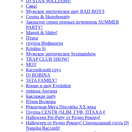
DJ STAN WILLIAMS!
Сява!
Мужское эротическое шоу BAD BOYS
Cosmo & Skorobogatiy
Закрытие серии пенных вечеринок SUMMER
PARTY!
Magnit & Slider!
Птаха
группа Инфинити
Kristina Si
Мужское эротическое Sexmanshow
TRAP CLUB SHOW!
МОТ
Каспийский груз
Dj BOBINA
5STA FAMILY!
Конан и шоу Evolution
певица Ангина
Баклажан party
Юлия Волкова
Рекордная Мега Discoteka XX века
Группа CENTR (SLIM, ГУФ, ПТАХА)!
Halloween Pre-Party от Радио Рекорд!
Halloween от Радио Рекорд! Специальный гость Dj
Natasha Baccardi!