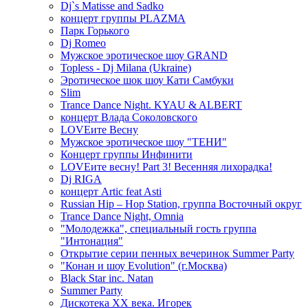
Dj`s Matisse and Sadko
концерт группы PLAZMA
Парк Горького
Dj Romeo
Мужское эротическое шоу GRAND
Topless - Dj Milana (Ukraine)
Эротическое шок шоу Кати Самбуки
Slim
Trance Dance Night. KYAU & ALBERT
концерт Влада Соколовского
LOVEите Весну
Мужское эротическое шоу "ТЕНИ"
Концерт группы Инфинити
LOVEите весну! Part 3! Весенняя лихорадка!
Dj RIGA
концерт Artic feat Asti
Russian Hip – Hop Station, группа Восточный округ
Trance Dance Night, Omnia
"Молодежка", специальный гость группа
"Интонация"
Открытие серии пенных вечеринок Summer Party
"Конан и шоу Evolution" (г.Москва)
Black Star inc. Natan
Summer Party
Дискотека ХХ века. Игорек