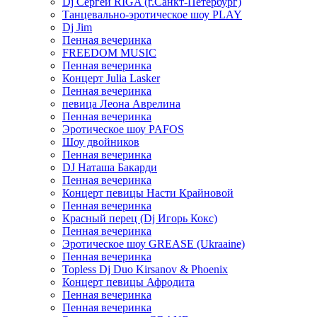
Dj Сергей RIGA (г.Санкт-Петербург)
Танцевально-эротическое шоу PLAY
Dj Jim
Пенная вечеринка
FREEDOM MUSIC
Пенная вечеринка
Концерт Julia Lasker
Пенная вечеринка
певица Леона Аврелина
Пенная вечеринка
Эротическое шоу PAFOS
Шоу двойников
Пенная вечеринка
DJ Наташа Бакарди
Пенная вечеринка
Концерт певицы Насти Крайновой
Пенная вечеринка
Красный перец (Dj Игорь Кокс)
Пенная вечеринка
Эротическое шоу GREASE (Ukraaine)
Пенная вечеринка
Topless Dj Duo Kirsanov & Phoenix
Концерт певицы Афродита
Пенная вечеринка
Пенная вечеринка