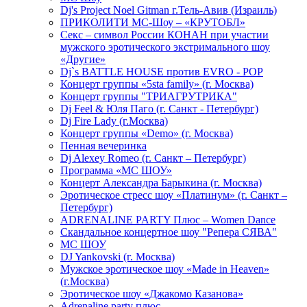
Dj's Project Noel Gitman г.Тель-Авив (Израиль)
ПРИКОЛИТИ МС-Шоу – «КРУТОБЛ»
Секс – символ России КОНАН при участии
мужского эротического экстримального шоу
«Другие»
Dj`s BATTLE HOUSE против EVRO - POP
Концерт группы «5sta family» (г. Москва)
Концерт группы "ТРИАГРУТРИКА"
Dj Feel & Юля Паго (г. Санкт - Петербург)
Dj Fire Lady (г.Москва)
Концерт группы «Demo» (г. Москва)
Пенная вечеринка
Dj Alexey Romeo (г. Санкт – Петербург)
Программа «МС ШОУ»
Концерт Александра Барыкина (г. Москва)
Эротическое стресс шоу «Платинум» (г. Санкт –
Петербург)
ADRENALINE PARTY Плюс – Women Dance
Скандальное концертное шоу "Репера СЯВА"
МС ШОУ
DJ Yankovski (г. Москва)
Мужское эротическое шоу «Made in Heaven»
(г.Москва)
Эротическое шоу «Джакомо Казанова»
Adrenaline party плюс