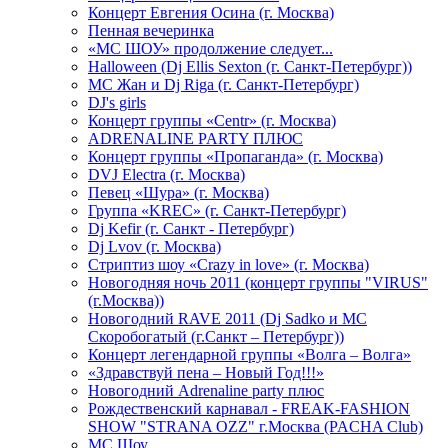
Концерт Евгения Осина (г. Москва)
Пенная вечеринка
«МС ШОУ» продолжение следует...
Halloween (Dj Ellis Sexton (г. Санкт-Петербург))
МС Жан и Dj Riga (г. Санкт-Петербург)
DJ's girls
Концерт группы «Centr» (г. Москва)
ADRENALINE PARTY ПЛЮС
Концерт группы «Пропаганда» (г. Москва)
DVJ Electra (г. Москва)
Певец «Шура» (г. Москва)
Группа «KREC» (г. Санкт-Петербург)
Dj Kefir (г. Санкт - Петербург)
Dj Lvov (г. Москва)
Стриптиз шоу «Crazy in love» (г. Москва)
Новогодняя ночь 2011 (концерт группы "VIRUS"
(г.Москва))
Новогодний RAVE 2011 (Dj Sadko и MC
Скоробогатый (г.Санкт – Петербург))
Концерт легендарной группы «Волга – Волга»
«Здравствуй пена – Новый Год!!!»
Новогодний Adrenaline party плюс
Рождественский карнавал - FREAK-FASHION
SHOW "STRANA OZZ" г.Москва (PACHA Club)
MC Шоу