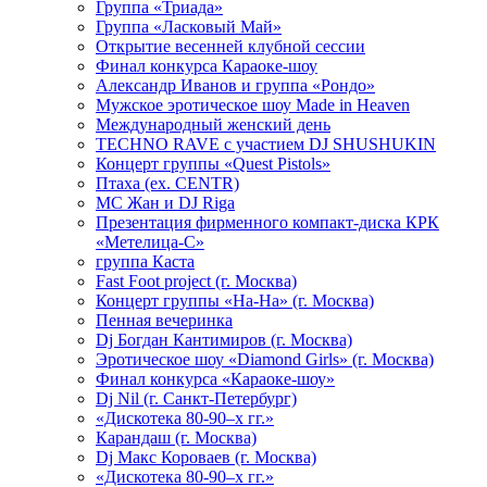
Группа «Триада»
Группа «Ласковый Май»
Открытие весенней клубной сессии
Финал конкурса Караоке-шоу
Александр Иванов и группа «Рондо»
Мужское эротическое шоу Made in Heaven
Международный женский день
TECHNO RAVE с участием DJ SHUSHUKIN
Концерт группы «Quest Pistols»
Птаха (ex. CENTR)
МС Жан и DJ Riga
Презентация фирменного компакт-диска КРК
«Метелица-С»
группа Каста
Fast Foot project (г. Москва)
Концерт группы «На-На» (г. Москва)
Пенная вечеринка
Dj Богдан Кантимиров (г. Москва)
Эротическое шоу «Diamond Girls» (г. Москва)
Финал конкурса «Караоке-шоу»
Dj Nil (г. Санкт-Петербург)
«Дискотека 80-90–х гг.»
Карандаш (г. Москва)
Dj Макс Короваев (г. Москва)
«Дискотека 80-90–х гг.»