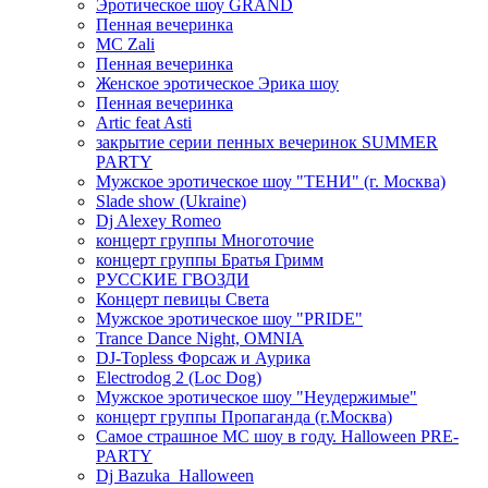
Эротическое шоу GRAND
Пенная вечеринка
MC Zali
Пенная вечеринка
Женское эротическое Эрика шоу
Пенная вечеринка
Artic feat Asti
закрытие серии пенных вечеринок SUMMER
PARTY
Мужское эротическое шоу "ТЕНИ" (г. Москва)
Slade show (Ukraine)
Dj Alexey Romeo
концерт группы Многоточие
концерт группы Братья Гримм
РУССКИЕ ГВОЗДИ
Концерт певицы Света
Мужское эротическое шоу "PRIDE"
Trance Dance Night, OMNIA
DJ-Topless Форсаж и Аурика
Electrodog 2 (Loc Dog)
Мужское эротическое шоу "Неудержимые"
концерт группы Пропаганда (г.Москва)
Самое страшное МС шоу в году. Halloween PRE-
PARTY
Dj Bazuka_Halloween