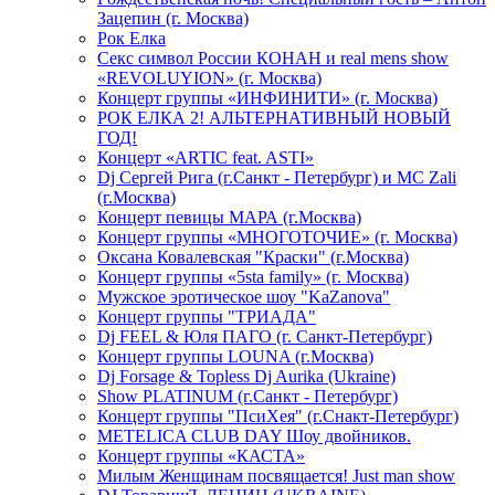
Зацепин (г. Москва)
Рок Елка
Секс символ России КОНАН и real mens show
«REVOLUYION» (г. Москва)
Концерт группы «ИНФИНИТИ» (г. Москва)
РОК ЕЛКА 2! АЛЬТЕРНАТИВНЫЙ НОВЫЙ
ГОД!
Концерт «ARTIC feat. ASTI»
Dj Сергей Рига (г.Санкт - Петербург) и MC Zali
(г.Москва)
Концерт певицы МАРА (г.Москва)
Концерт группы «МНОГОТОЧИЕ» (г. Москва)
Оксана Ковалевская "Краски" (г.Москва)
Концерт группы «5sta family» (г. Москва)
Мужское эротическое шоу "KaZanova"
Концерт группы "ТРИАДА"
Dj FEEL & Юля ПАГО (г. Санкт-Петербург)
Концерт группы LOUNA (г.Москва)
Dj Forsage & Topless Dj Aurika (Ukraine)
Show PLATINUM (г.Санкт - Петербург)
Концерт группы "ПсиХея" (г.Снакт-Петербург)
METELICA CLUB DAY Шоу двойников.
Концерт группы «КАСТА»
Милым Женщинам посвящается! Just man show