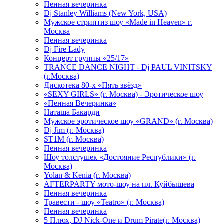
Пенная вечеринка
Dj Stanley Williams (New York, USA)
Мужское стриптиз шоу «Made in Heaven» г.
Москва
Пенная вечеринка
Dj Fire Lady
Концерт группы «25/17»
TRANCE DANCE NIGHT - Dj PAUL VINITSKY
(г.Москва)
Дискотека 80-х «Пять звёзд»
«SEXY GIRLS» (г. Москва) - Эротическое шоу
«Пенная Вечеринка»
Hаташа Бакарди
Мужское эротическое шоу «GRAND» (г. Москва)
Dj Jim (г. Москва)
ST1M (г. Москва)
Пенная вечеринка
Шоу толстушек «Достояние Республики» (г.
Москва)
Yolan & Kenia (г. Москва)
AFTERPARTY мото-шоу на пл. Куйбышева
Пенная вечеринка
Травести - шоу «Teatro» (г. Москва)
Пенная вечеринка
5 Плюх, DJ Nick-One и Drum Pirate(г. Москва)