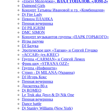
«Поезд Молодежи».
ВЛАД ТОПАЛОВ. «ДОМ-2»
Daimond Girls
Концерт Татьяны Ивановой и гр. «Комбинация»
Dj Fire Lady
Певица ПЛАНКА
Пенная вечеринка
DJ PILIGRIM
DMC SIMON
Концерт музыкантов группы «ПАРК ГОРЬКОГО»
Игры разума
DJ Базука
Эротическое шоу «Тарзан» и Сергей Глушко
«АССАИ» (ex-KREC)
Группа «CARMAN» и Сергей Лемох
Фрик-шоу «STRANA OZZ»
Группа «Инфинити»
Стрип - Dj MILANA (Украина)
DJ Игорь Кокс
Пенная вечеринка
Дискотека 80-х
Dj ROMEO
Le Truk aka Децл & Dj Nik One
Пенная вечеринка
Dance battle
Dj Stanley Williams (New York)