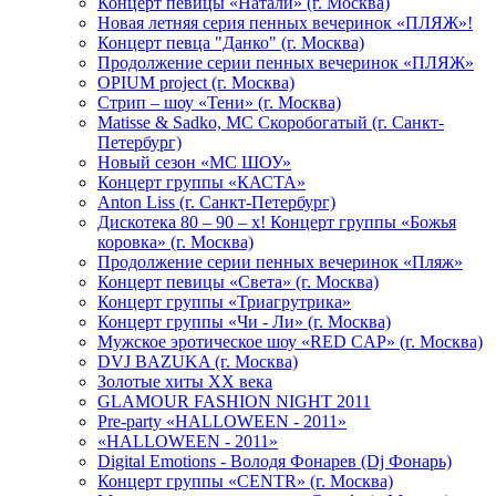
Концерт певицы «Натали» (г. Москва)
Новая летняя серия пенных вечеринок «ПЛЯЖ»!
Концерт певца "Данко" (г. Москва)
Продолжение серии пенных вечеринок «ПЛЯЖ»
OPIUM project (г. Москва)
Стрип – шоу «Тени» (г. Москва)
Matissе & Sadko, MC Скоробогатый (г. Санкт-
Петербург)
Новый сезон «МС ШОУ»
Концерт группы «КАСТА»
Anton Liss (г. Санкт-Петербург)
Дискотека 80 – 90 – х! Концерт группы «Божья
коровка» (г. Москва)
Продолжение серии пенных вечеринок «Пляж»
Концерт певицы «Света» (г. Москва)
Концерт группы «Триагрутрика»
Концерт группы «Чи - Ли» (г. Москва)
Мужское эротическое шоу «RED CAP» (г. Москва)
DVJ BAZUKA (г. Москва)
Золотые хиты XX века
GLAMOUR FASHION NIGHT 2011
Pre-party «HALLOWEEN - 2011»
«HALLOWEEN - 2011»
Digital Emotions - Володя Фонарев (Dj Фонарь)
Концерт группы «CENTR» (г. Москва)