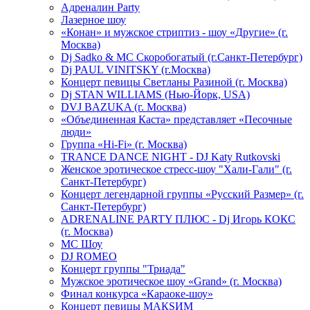
Адреналин Party
Лазерное шоу
«Конан» и мужское стриптиз - шоу «Другие» (г.
Москва)
Dj Sadko & МС Скоробогатый (г.Санкт-Петербург)
Dj PAUL VINITSKY (г.Москва)
Концерт певицы Светланы Разиной (г. Москва)
Dj STAN WILLIAMS (Нью-Йорк, USA)
DVJ BAZUKA (г. Москва)
«Объединенная Каста» представляет «Песочные
люди»
Группа «Hi-Fi» (г. Москва)
TRANCE DANCE NIGHT - DJ Katy Rutkovski
Женское эротическое стресс-шоу "Хали-Гали" (г.
Санкт-Петербург)
Концерт легендарной группы «Русский Размер» (г.
Санкт-Петербург)
ADRENALINE PARTY ПЛЮС - Dj Игорь КОКС
(г. Москва)
MC Шоу
DJ ROMEO
Концерт группы "Триада"
Мужское эротическое шоу «Grand» (г. Москва)
Финал конкурса «Караоке-шоу»
Концерт певицы МАКSИМ