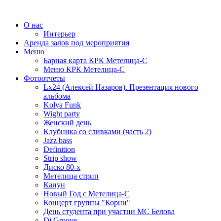
О нас
Интерьер
Аренда залов под мероприятия
Меню
Барная карта КРК Метелица-С
Меню КРК Метелица-С
Фотоотчеты
Lx24 (Алексей Назаров). Презентация нового
альбома
Kolya Funk
Wight party
Женский день
Клубника со сливками (часть 2)
Jazz bass
Definition
Strip show
Диско 80-х
Метелица стрип
Канун
Новый Год с Метелица-С
Концерт группы "Корни"
День студента при участии МС Белова
Dj Groove