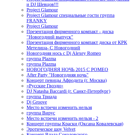
и DJ Шевцов!!!
Project Glamour
Project Glamour специальные гости группа
FRANKY
Project Glamour
Презентация фирменного компакт - диска
"Новогодний выпуск"
Презентация фирменного компакт диска от КРК
Метелица- С Новогодний
Новогодняя нось с Dj Alexey Romeo
группа Plazma
группа Plazma
НОВОГОДНЯЯ НОЧЬ 2015 C РОМЕО
After Party "Новогодняя ночь"
Концерт певицы Афродита (г. Москва)
«Русские Гвозди»
DJ Natasha Baccardi (г. Санкт-Петербург)
группа Триада
Dj Groove
Место встречи изменить нельзя
группа Вирус
Место встречи изменить нельзя - 2
Концерт группы Краски (Оксана Ковалевская)
Эротическое шоу Velvet
Концерт Влада Соколовского