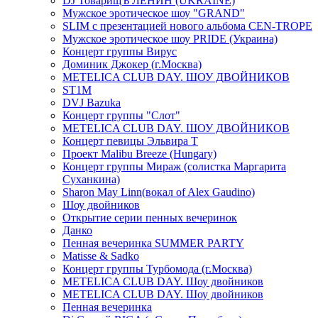
DJ ТоварищЪ ЛЕНИН (UKRAINE)
Мужское эротическое шоу "GRAND"
SLIM с презентацией нового альбома CEN-TROPE
Мужское эротическое шоу PRIDE (Украина)
Концерт группы Вирус
Доминик Джокер (г.Москва)
METELICA CLUB DAY. ШОУ ДВОЙНИКОВ
ST1M
DVJ Bazuka
Концерт группы "Слот"
METELICA CLUB DAY. ШОУ ДВОЙНИКОВ
Концерт певицы Эльвира Т
Проект Malibu Breeze (Hungary)
Концерт группы Мираж (солистка Маргарита
Суханкина)
Sharon May Linn(вокал of Alex Gaudino)
Шоу двойников
Открытие серии пенных вечеринок
Данко
Пенная вечеринка SUMMER PARTY
Matisse & Sadko
Концерт группы Турбомода (г.Москва)
METELICA CLUB DAY. Шоу двойников
METELICA CLUB DAY. Шоу двойников
Пенная вечеринка