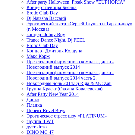
After party Halloween, Freak Show "EUPHORIA"
Концерт певицы Бьянка
Erotic Club Day
Dj Natasha Baccardi
Эротический театр «Сергей Глушко и Тарзан-шоу»
(г. Москва)
концерт Johny Boy
Trance Dance Night. Dj FEEL
Erotic Club Day
Концерт Дмитрия Колдуна
Макс Корж
Презентация фирменного компакт диска -
Новогодний выпуск 2014
Презентация фирменного компакт диска -
Новогодний выпуск 2014 часть 2.
Новогодняя ночь 2014.Dj Riga & MC Zali
Группа Краски(Оксана Ковалевская)
After Party New Year 2014
Данко
Планка
Проект Revel Boys
Эротическое стресс шоу «PLATINUM»
группа ILWT
дуэт Лето
DINO MC 47