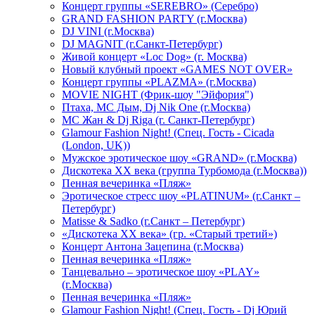
Концерт группы «SEREBRO» (Серебро)
GRAND FASHION PARTY (г.Москва)
DJ VINI (г.Москва)
DJ MAGNIT (г.Санкт-Петербург)
Живой концерт «Loc Dog» (г. Москва)
Новый клубный проект «GAMES NOT OVER»
Концерт группы «PLAZMA» (г.Москва)
MOVIE NIGHT (Фрик-шоу "Эйфория")
Птаха, МС Дым, Dj Nik One (г.Москва)
МС Жан & Dj Riga (г. Санкт-Петербург)
Glamour Fashion Night! (Спец. Гость - Cicada
(London, UK))
Мужское эротическое шоу «GRAND» (г.Москва)
Дискотека XX века (группа Турбомода (г.Москва))
Пенная вечеринка «Пляж»
Эротическое стресс шоу «PLATINUM» (г.Санкт –
Петербург)
Matisse & Sadko (г.Санкт – Петербург)
«Дискотека ХХ века» (гр. «Старый третий»)
Концерт Антона Зацепина (г.Москва)
Пенная вечеринка «Пляж»
Танцевально – эротическое шоу «PLAY»
(г.Москва)
Пенная вечеринка «Пляж»
Glamour Fashion Night! (Спец. Гость - Dj Юрий