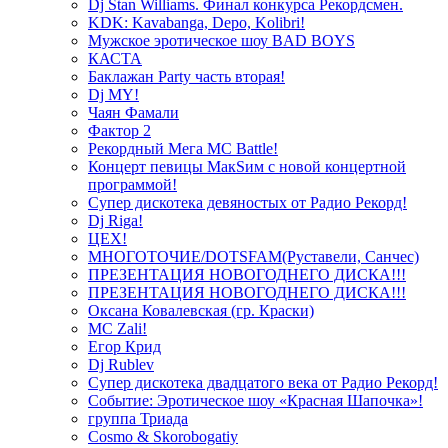
Dj Stan Williams. Финал конкурса Рекордсмен.
KDK: Kavabanga, Depo, Kolibri!
Мужское эротическое шоу BAD BOYS
КАСТА
Баклажан Party часть вторая!
Dj MY!
Чаян Фамали
Фактор 2
Рекордный Мега МС Battle!
Концерт певицы МакSим с новой концертной
программой!
Супер дискотека девяностых от Радио Рекорд!
Dj Riga!
ЦЕХ!
МНОГОТОЧИЕ/DOTSFAM(Руставели, Санчес)
ПРЕЗЕНТАЦИЯ НОВОГОДНЕГО ДИСКА!!!
ПРЕЗЕНТАЦИЯ НОВОГОДНЕГО ДИСКА!!!
Оксана Ковалевская (гр. Краски)
MC Zali!
Егор Крид
Dj Rublev
Супер дискотека двадцатого века от Радио Рекорд!
Событие: Эротическое шоу «Красная Шапочка»!
группа Триада
Cosmo & Skorobogatiy