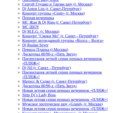
Сергей Глушко и Тарзан шоу (г. Москва)
Dj Anton Liss (г. Санкт-Петербург)
Концерт группы «Centr» (г. Москва)
Пенная вечерника
МС Жан & Dj Riga (г. Санкт-Петербург)
МС ШОУ
Dj M.E.G. (г. Москва)
Концерт "Смоки Мо" (г. Санкт - Петербург)
Концерт легендарной группы «Волга – Волга»
Dj Ruslan Sever
Певица Планка (г.Москва)
Дискотека 80/90-х «Пять Звезд»
Презентация летней серии пенных вечеринок
«ПЛЯЖ»!
Dj Nil (г. Санкт - Петербург)
Презентация летней серии пенных вечеринок
«ПЛЯЖ»!
Матисс & Садко (г. Санкт-Петербург)
Дискотека 80/90-х «Пять Звезд»
Новая летняя серия пенных вечеринок «ПЛЯЖ»!
Strip Dj`s Lady Boss
Новая летняя серия пенных вечеринок «ПЛЯЖ»!
Мужское эротическое шоу «Grand» (г. Москва)
Новая летняя серия пенных вечеринок «ПЛЯЖ»!