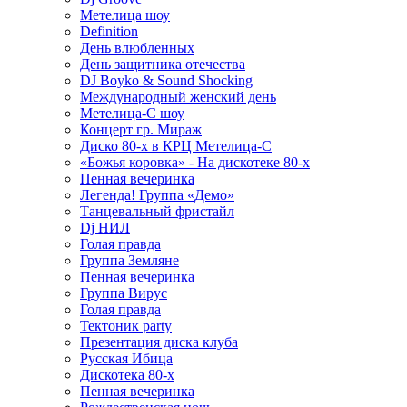
Метелица шоу
Definition
День влюбленных
День защитника отечества
DJ Boyko & Sound Shocking
Международный женский день
Метелица-С шоу
Концерт гр. Мираж
Диско 80-х в КРЦ Метелица-С
«Божья коровка» - На дискотеке 80-х
Пенная вечеринка
Легенда! Группа «Демо»
Танцевальный фристайл
Dj НИЛ
Голая правда
Группа Земляне
Пенная вечеринка
Группа Вирус
Голая правда
Тектоник party
Презентация диска клуба
Русская Ибица
Дискотека 80-х
Пенная вечеринка