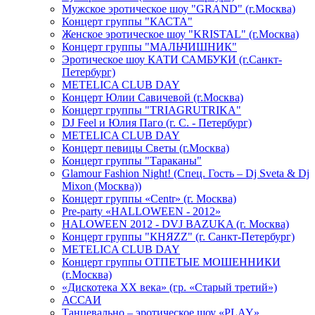
Мужское эротическое шоу "GRAND" (г.Москва)
Концерт группы "КАСТА"
Женское эротическое шоу "KRISTAL" (г.Москва)
Концерт группы "МАЛЬЧИШНИК"
Эротическое шоу КАТИ САМБУКИ (г.Санкт-
Петербург)
METELICA CLUB DAY
Концерт Юлии Савичевой (г.Москва)
Концерт группы "TRIAGRUTRIKA"
DJ Feel и Юлия Паго (г. С. - Петербург)
METELICA CLUB DAY
Концерт певицы Светы (г.Москва)
Концерт группы "Тараканы"
Glamour Fashion Night! (Спец. Гость – Dj Sveta & Dj
Mixon (Москва))
Концерт группы «Centr» (г. Москва)
Pre-party «HALLOWEEN - 2012»
HALOWEEN 2012 - DVJ BAZUKA (г. Москва)
Концерт группы "КНЯZZ" (г. Санкт-Петербург)
METELICA CLUB DAY
Концерт группы ОТПЕТЫЕ МОШЕННИКИ
(г.Москва)
«Дискотека ХХ века» (гр. «Старый третий»)
АССАИ
Танцевально – эротическое шоу «PLAY»