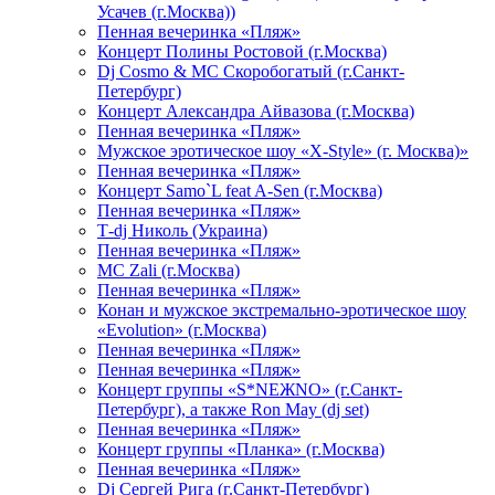
Усачев (г.Москва))
Пенная вечеринка «Пляж»
Концерт Полины Ростовой (г.Москва)
Dj Cosmo & МС Скоробогатый (г.Санкт-
Петербург)
Концерт Александра Айвазова (г.Москва)
Пенная вечеринка «Пляж»
Мужское эротическое шоу «X-Style» (г. Москва)»
Пенная вечеринка «Пляж»
Концерт Samo`L feat A-Sen (г.Москва)
Пенная вечеринка «Пляж»
Т-dj Николь (Украина)
Пенная вечеринка «Пляж»
МС Zali (г.Москва)
Пенная вечеринка «Пляж»
Конан и мужское экстремально-эротическое шоу
«Evolution» (г.Москва)
Пенная вечеринка «Пляж»
Пенная вечеринка «Пляж»
Концерт группы «S*NEЖNO» (г.Санкт-
Петербург), а также Ron May (dj set)
Пенная вечеринка «Пляж»
Концерт группы «Планка» (г.Москва)
Пенная вечеринка «Пляж»
Dj Сергей Рига (г.Санкт-Петербург)