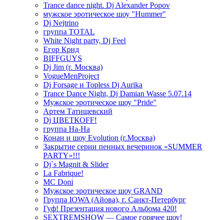
Trance dance night. Dj Alexander Popov
мужское эротическое шоу "Hummer"
Dj Nejtrino
группа TOTAL
White Night party, Dj Feel
Егор Крид
BIFFGUYS
Dj Jim (г. Москва)
VogueMenProject
Dj Forsage и Topless Dj Aurika
Trance Dance Night, Dj Damian Wasse 5.07.14
Мужское эротическое шоу "Pride"
Артем Татищевский
Dj ЦВЕТКOFF!
группа На-На
Конан и шоу Evolution (г.Москва)
Закрытие серии пенных вечеринок «SUMMER
PARTY»!!!
Dj`s Magnit & Slider
La Fabrique!
MC Doni
Мужское эротическое шоу GRAND
Группа IOWA (Айова), г. Санкт-Петербург
Гуф! Презентация нового Альбома 420!
SEXTREMSHOW — Самое горячее шоу!