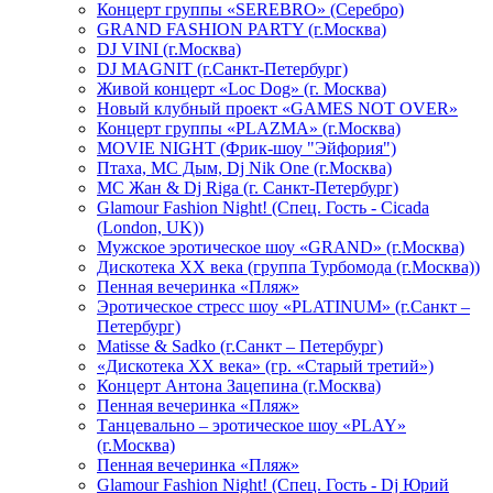
Концерт группы «SEREBRO» (Серебро)
GRAND FASHION PARTY (г.Москва)
DJ VINI (г.Москва)
DJ MAGNIT (г.Санкт-Петербург)
Живой концерт «Loc Dog» (г. Москва)
Новый клубный проект «GAMES NOT OVER»
Концерт группы «PLAZMA» (г.Москва)
MOVIE NIGHT (Фрик-шоу "Эйфория")
Птаха, МС Дым, Dj Nik One (г.Москва)
МС Жан & Dj Riga (г. Санкт-Петербург)
Glamour Fashion Night! (Спец. Гость - Cicada
(London, UK))
Мужское эротическое шоу «GRAND» (г.Москва)
Дискотека XX века (группа Турбомода (г.Москва))
Пенная вечеринка «Пляж»
Эротическое стресс шоу «PLATINUM» (г.Санкт –
Петербург)
Matisse & Sadko (г.Санкт – Петербург)
«Дискотека ХХ века» (гр. «Старый третий»)
Концерт Антона Зацепина (г.Москва)
Пенная вечеринка «Пляж»
Танцевально – эротическое шоу «PLAY»
(г.Москва)
Пенная вечеринка «Пляж»
Glamour Fashion Night! (Спец. Гость - Dj Юрий