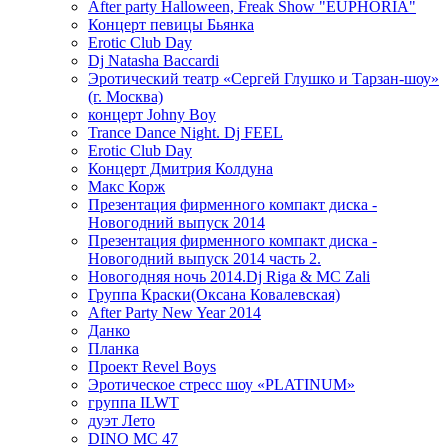
After party Halloween, Freak Show "EUPHORIA"
Концерт певицы Бьянка
Erotic Club Day
Dj Natasha Baccardi
Эротический театр «Сергей Глушко и Тарзан-шоу»
(г. Москва)
концерт Johny Boy
Trance Dance Night. Dj FEEL
Erotic Club Day
Концерт Дмитрия Колдуна
Макс Корж
Презентация фирменного компакт диска -
Новогодний выпуск 2014
Презентация фирменного компакт диска -
Новогодний выпуск 2014 часть 2.
Новогодняя ночь 2014.Dj Riga & MC Zali
Группа Краски(Оксана Ковалевская)
After Party New Year 2014
Данко
Планка
Проект Revel Boys
Эротическое стресс шоу «PLATINUM»
группа ILWT
дуэт Лето
DINO MC 47