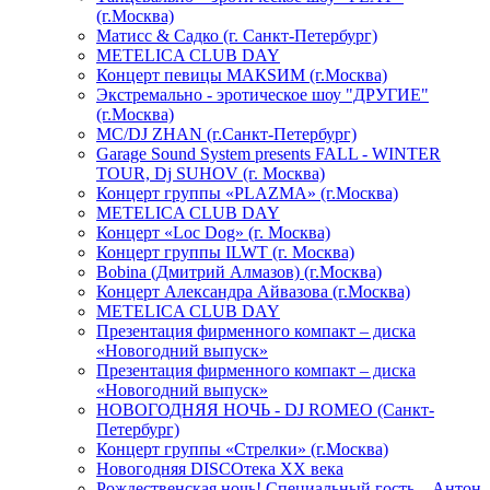
(г.Москва)
Матисс & Садко (г. Санкт-Петербург)
METELICA CLUB DAY
Концерт певицы МАКSИМ (г.Москва)
Экстремально - эротическое шоу "ДРУГИЕ"
(г.Москва)
МС/DJ ZHAN (г.Санкт-Петербург)
Garage Sound System presents FALL - WINTER
TOUR, Dj SUHOV (г. Москва)
Концерт группы «PLAZMA» (г.Москва)
METELICA CLUB DAY
Концерт «Loc Dog» (г. Москва)
Концерт группы ILWT (г. Москва)
Bobina (Дмитрий Алмазов) (г.Москва)
Концерт Александра Айвазова (г.Москва)
METELICA CLUB DAY
Презентация фирменного компакт – диска
«Новогодний выпуск»
Презентация фирменного компакт – диска
«Новогодний выпуск»
НОВОГОДНЯЯ НОЧЬ - DJ ROMEO (Санкт-
Петербург)
Концерт группы «Стрелки» (г.Москва)
Новогодняя DISCOтека ХХ века
Рождественская ночь! Специальный гость – Антон