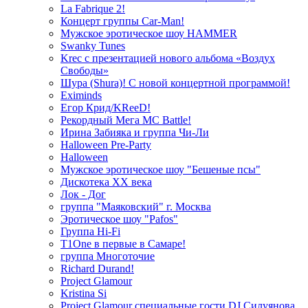
La Fabrique 2!
Концерт группы Car-Man!
Мужское эротическое шоу HAMMER
Swanky Tunes
Krec с презентацией нового альбома «Воздух
Свободы»
Шура (Shura)! С новой концертной программой!
Eximinds
Егор Крид/KReeD!
Рекордный Мега МС Battle!
Ирина Забияка и группа Чи-Ли
Halloween Pre-Party
Halloween
Мужское эротическое шоу "Бешеные псы"
Дискотека ХХ века
Лок - Дог
группа "Маяковский" г. Москва
Эротическое шоу "Pafos"
Группа Hi-Fi
T1One в первые в Самаре!
группа Многоточие
Richard Durand!
Project Glamour
Kristina Si
Project Glamour специальные гости DJ Силуянова