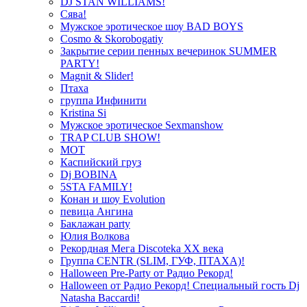
DJ STAN WILLIAMS!
Сява!
Мужское эротическое шоу BAD BOYS
Cosmo & Skorobogatiy
Закрытие серии пенных вечеринок SUMMER
PARTY!
Magnit & Slider!
Птаха
группа Инфинити
Kristina Si
Мужское эротическое Sexmanshow
TRAP CLUB SHOW!
МОТ
Каспийский груз
Dj BOBINA
5STA FAMILY!
Конан и шоу Evolution
певица Ангина
Баклажан party
Юлия Волкова
Рекордная Мега Discoteka XX века
Группа CENTR (SLIM, ГУФ, ПТАХА)!
Halloween Pre-Party от Радио Рекорд!
Halloween от Радио Рекорд! Специальный гость Dj
Natasha Baccardi!