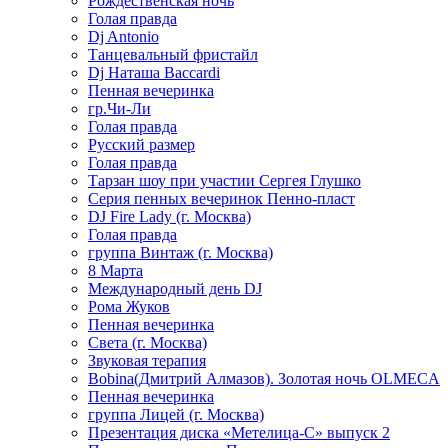
Рождественская ночь
Голая правда
Dj Antonio
Танцевальный фристайл
Dj Наташа Baccardi
Пенная вечеринка
гр.Чи-Ли
Голая правда
Русский размер
Голая правда
Тарзан шоу при участии Сергея Глушко
Серия пенных вечеринок Пенно-пласт
DJ Fire Lady (г. Москва)
Голая правда
группа Винтаж (г. Москва)
8 Марта
Международный день DJ
Рома Жуков
Пенная вечеринка
Света (г. Москва)
Звуковая терапия
Bobina(Дмитрий Алмазов). Золотая ночь OLMECA
Пенная вечеринка
группа Лицей (г. Москва)
Презентация диска «Метелица-С» выпуск 2