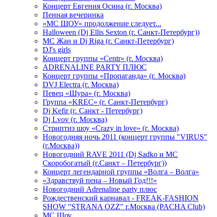
Концерт Евгения Осина (г. Москва)
Пенная вечеринка
«МС ШОУ» продолжение следует...
Halloween (Dj Ellis Sexton (г. Санкт-Петербург))
МС Жан и Dj Riga (г. Санкт-Петербург)
DJ's girls
Концерт группы «Centr» (г. Москва)
ADRENALINE PARTY ПЛЮС
Концерт группы «Пропаганда» (г. Москва)
DVJ Electra (г. Москва)
Певец «Шура» (г. Москва)
Группа «KREC» (г. Санкт-Петербург)
Dj Kefir (г. Санкт - Петербург)
Dj Lvov (г. Москва)
Стриптиз шоу «Crazy in love» (г. Москва)
Новогодняя ночь 2011 (концерт группы "VIRUS"
(г.Москва))
Новогодний RAVE 2011 (Dj Sadko и MC
Скоробогатый (г.Санкт – Петербург))
Концерт легендарной группы «Волга – Волга»
«Здравствуй пена – Новый Год!!!»
Новогодний Adrenaline party плюс
Рождественский карнавал - FREAK-FASHION
SHOW "STRANA OZZ" г.Москва (PACHA Club)
MC Шоу