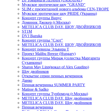
DJ ТоварищЪ ЛЕНИН (UKRAINE)
Мужское эротическое шоу "GRAND"
SLIM с презентацией нового альбома CEN-TROPE
Мужское эротическое шоу PRIDE (Украина)
Концерт группы Вирус
Доминик Джокер (г.Москва)
METELICA CLUB DAY. ШОУ ДВОЙНИКОВ
ST1M
DVJ Bazuka
Концерт группы "Слот"
METELICA CLUB DAY. ШОУ ДВОЙНИКОВ
Концерт певицы Эльвира Т
Проект Malibu Breeze (Hungary)
Концерт группы Мираж (солистка Маргарита
Суханкина)
Sharon May Linn(вокал of Alex Gaudino)
Шоу двойников
Открытие серии пенных вечеринок
Данко
Пенная вечеринка SUMMER PARTY
Matisse & Sadko
Концерт группы Турбомода (г.Москва)
METELICA CLUB DAY. Шоу двойников
METELICA CLUB DAY. Шоу двойников
Пенная вечеринка