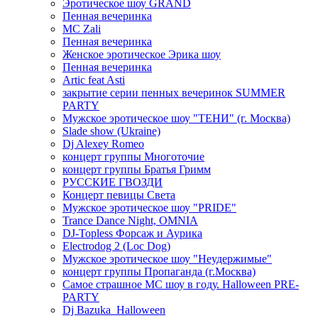
Эротическое шоу GRAND
Пенная вечеринка
MC Zali
Пенная вечеринка
Женское эротическое Эрика шоу
Пенная вечеринка
Artic feat Asti
закрытие серии пенных вечеринок SUMMER
PARTY
Мужское эротическое шоу "ТЕНИ" (г. Москва)
Slade show (Ukraine)
Dj Alexey Romeo
концерт группы Многоточие
концерт группы Братья Гримм
РУССКИЕ ГВОЗДИ
Концерт певицы Света
Мужское эротическое шоу "PRIDE"
Trance Dance Night, OMNIA
DJ-Topless Форсаж и Аурика
Electrodog 2 (Loc Dog)
Мужское эротическое шоу "Неудержимые"
концерт группы Пропаганда (г.Москва)
Самое страшное МС шоу в году. Halloween PRE-
PARTY
Dj Bazuka_Halloween