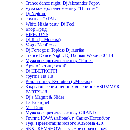
Trance dance night. Dj Alexander Popov
мужское эротическое шоу "Hummer"
Dj Nejtrino
группа TOTAL
White Night party, Dj Feel
Егор Крид
BIFFGUYS
Dj Jim (г. Москва)
VogueMenProject
Dj Forsage и Topless Dj Aurika
Trance Dance Night, Dj Damian Wasse 5.07.14
Мужское эротическое шоу "Pride"
Артем Татищевский
Dj ЦВЕТКOFF!
группа На-На
Конан и шоу Evolution (г.Москва)
Закрытие серии пенных вечеринок «SUMMER
PARTY»!!!
Dj`s Magnit & Slider
La Fabrique!
MC Doni
Мужское эротическое шоу GRAND
Группа IOWA (Айова), г. Санкт-Петербург
Гуф! Презентация нового Альбома 420!
SEXTREMSHOW — Самое горячее шоу!