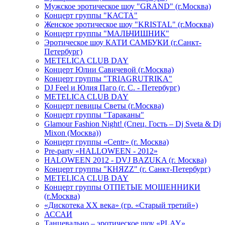
Мужское эротическое шоу "GRAND" (г.Москва)
Концерт группы "КАСТА"
Женское эротическое шоу "KRISTAL" (г.Москва)
Концерт группы "МАЛЬЧИШНИК"
Эротическое шоу КАТИ САМБУКИ (г.Санкт-
Петербург)
METELICA CLUB DAY
Концерт Юлии Савичевой (г.Москва)
Концерт группы "TRIAGRUTRIKA"
DJ Feel и Юлия Паго (г. С. - Петербург)
METELICA CLUB DAY
Концерт певицы Светы (г.Москва)
Концерт группы "Тараканы"
Glamour Fashion Night! (Спец. Гость – Dj Sveta & Dj
Mixon (Москва))
Концерт группы «Centr» (г. Москва)
Pre-party «HALLOWEEN - 2012»
HALOWEEN 2012 - DVJ BAZUKA (г. Москва)
Концерт группы "КНЯZZ" (г. Санкт-Петербург)
METELICA CLUB DAY
Концерт группы ОТПЕТЫЕ МОШЕННИКИ
(г.Москва)
«Дискотека ХХ века» (гр. «Старый третий»)
АССАИ
Танцевально – эротическое шоу «PLAY»