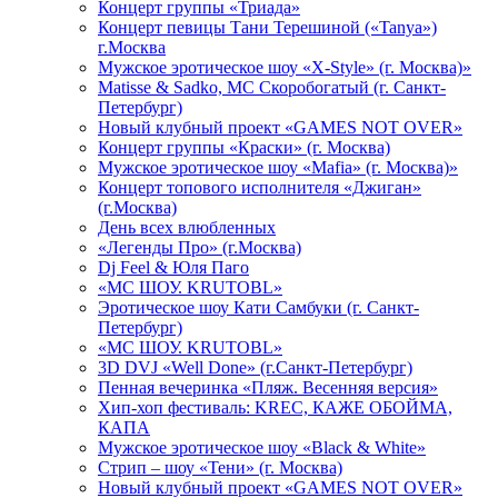
Концерт группы «Триада»
Концерт певицы Тани Терешиной («Tanya»)
г.Москва
Мужское эротическое шоу «X-Style» (г. Москва)»
Matissе & Sadko, MC Скоробогатый (г. Санкт-
Петербург)
Новый клубный проект «GAMES NOT OVER»
Концерт группы «Краски» (г. Москва)
Мужское эротическое шоу «Mafia» (г. Москва)»
Концерт топового исполнителя «Джиган»
(г.Москва)
День всех влюбленных
«Легенды Про» (г.Москва)
Dj Feel & Юля Паго
«МС ШОУ. KRUTOBL»
Эротическое шоу Кати Самбуки (г. Санкт-
Петербург)
«МС ШОУ. KRUTOBL»
3D DVJ «Well Done» (г.Санкт-Петербург)
Пенная вечеринка «Пляж. Весенняя версия»
Хип-хоп фестиваль: KREC, КАЖЕ ОБОЙМА,
КАПА
Мужское эротическое шоу «Black & White»
Стрип – шоу «Тени» (г. Москва)
Новый клубный проект «GAMES NOT OVER»