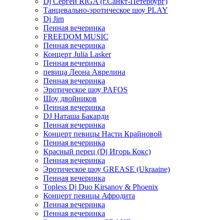
Dj Сергей RIGA (г.Санкт-Петербург)
Танцевально-эротическое шоу PLAY
Dj Jim
Пенная вечеринка
FREEDOM MUSIC
Пенная вечеринка
Концерт Julia Lasker
Пенная вечеринка
певица Леона Аврелина
Пенная вечеринка
Эротическое шоу PAFOS
Шоу двойников
Пенная вечеринка
DJ Наташа Бакарди
Пенная вечеринка
Концерт певицы Насти Крайновой
Пенная вечеринка
Красный перец (Dj Игорь Кокс)
Пенная вечеринка
Эротическое шоу GREASE (Ukraaine)
Пенная вечеринка
Topless Dj Duo Kirsanov & Phoenix
Концерт певицы Афродита
Пенная вечеринка
Пенная вечеринка