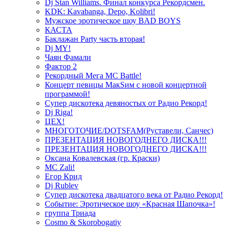
Dj Stan Williams. Финал конкурса Рекордсмен.
KDK: Kavabanga, Depo, Kolibri!
Мужское эротическое шоу BAD BOYS
КАСТА
Баклажан Party часть вторая!
Dj MY!
Чаян Фамали
Фактор 2
Рекордный Мега МС Battle!
Концерт певицы МакSим с новой концертной
программой!
Супер дискотека девяностых от Радио Рекорд!
Dj Riga!
ЦЕХ!
МНОГОТОЧИЕ/DOTSFAM(Руставели, Санчес)
ПРЕЗЕНТАЦИЯ НОВОГОДНЕГО ДИСКА!!!
ПРЕЗЕНТАЦИЯ НОВОГОДНЕГО ДИСКА!!!
Оксана Ковалевская (гр. Краски)
MC Zali!
Егор Крид
Dj Rublev
Супер дискотека двадцатого века от Радио Рекорд!
Событие: Эротическое шоу «Красная Шапочка»!
группа Триада
Cosmo & Skorobogatiy