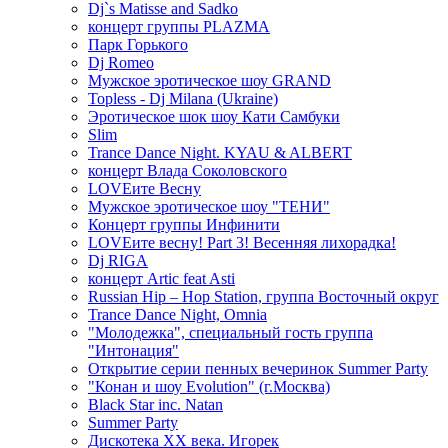
Dj`s Matisse and Sadko
концерт группы PLAZMA
Парк Горького
Dj Romeo
Мужское эротическое шоу GRAND
Topless - Dj Milana (Ukraine)
Эротическое шок шоу Кати Самбуки
Slim
Trance Dance Night. KYAU & ALBERT
концерт Влада Соколовского
LOVEите Весну
Мужское эротическое шоу "ТЕНИ"
Концерт группы Инфинити
LOVEите весну! Part 3! Весенняя лихорадка!
Dj RIGA
концерт Artic feat Asti
Russian Hip – Hop Station, группа Восточный округ
Trance Dance Night, Omnia
"Молодежка", специальный гость группа
"Интонация"
Открытие серии пенных вечеринок Summer Party
"Конан и шоу Evolution" (г.Москва)
Black Star inc. Natan
Summer Party
Дискотека ХХ века. Игорек