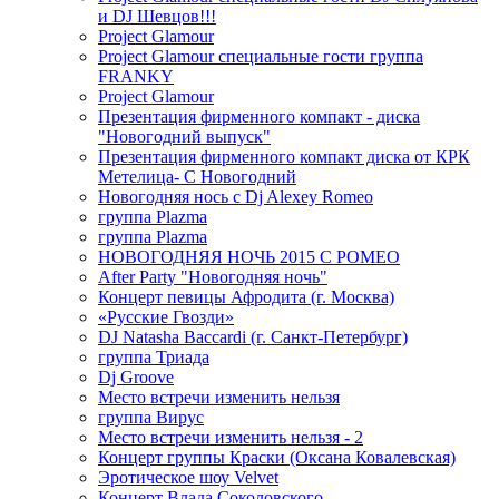
и DJ Шевцов!!!
Project Glamour
Project Glamour специальные гости группа
FRANKY
Project Glamour
Презентация фирменного компакт - диска
"Новогодний выпуск"
Презентация фирменного компакт диска от КРК
Метелица- С Новогодний
Новогодняя нось с Dj Alexey Romeo
группа Plazma
группа Plazma
НОВОГОДНЯЯ НОЧЬ 2015 C РОМЕО
After Party "Новогодняя ночь"
Концерт певицы Афродита (г. Москва)
«Русские Гвозди»
DJ Natasha Baccardi (г. Санкт-Петербург)
группа Триада
Dj Groove
Место встречи изменить нельзя
группа Вирус
Место встречи изменить нельзя - 2
Концерт группы Краски (Оксана Ковалевская)
Эротическое шоу Velvet
Концерт Влада Соколовского