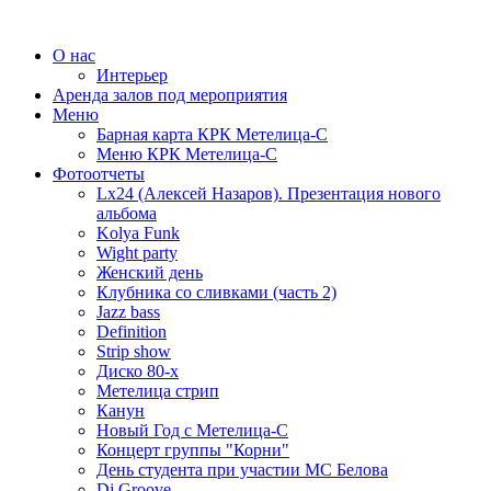
О нас
Интерьер
Аренда залов под мероприятия
Меню
Барная карта КРК Метелица-С
Меню КРК Метелица-С
Фотоотчеты
Lx24 (Алексей Назаров). Презентация нового
альбома
Kolya Funk
Wight party
Женский день
Клубника со сливками (часть 2)
Jazz bass
Definition
Strip show
Диско 80-х
Метелица стрип
Канун
Новый Год с Метелица-С
Концерт группы "Корни"
День студента при участии МС Белова
Dj Groove