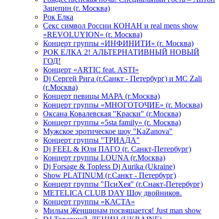
Зацепин (г. Москва)
Рок Елка
Секс символ России КОНАН и real mens show
«REVOLUYION» (г. Москва)
Концерт группы «ИНФИНИТИ» (г. Москва)
РОК ЕЛКА 2! АЛЬТЕРНАТИВНЫЙ НОВЫЙ
ГОД!
Концерт «ARTIC feat. ASTI»
Dj Сергей Рига (г.Санкт - Петербург) и MC Zali
(г.Москва)
Концерт певицы МАРА (г.Москва)
Концерт группы «МНОГОТОЧИЕ» (г. Москва)
Оксана Ковалевская "Краски" (г.Москва)
Концерт группы «5sta family» (г. Москва)
Мужское эротическое шоу "KaZanova"
Концерт группы "ТРИАДА"
Dj FEEL & Юля ПАГО (г. Санкт-Петербург)
Концерт группы LOUNA (г.Москва)
Dj Forsage & Topless Dj Aurika (Ukraine)
Show PLATINUM (г.Санкт - Петербург)
Концерт группы "ПсиХея" (г.Снакт-Петербург)
METELICA CLUB DAY Шоу двойников.
Концерт группы «КАСТА»
Милым Женщинам посвящается! Just man show