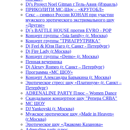
Dj's Project Noel Gitman г.Тель-Авив (Израиль)
ПРИКОЛИТИ МС-Шоу – «КРУТОБЛ»
Секс – символ России КОНАН при участии
мужского эротического экстримального шоу
«Другие»
Dj`s BATTLE HOUSE против EVRO - POP
Концерт группы «5sta family» (г. Москва)
Концерт группы "ТРИАГРУТРИКА"
Dj Feel & Юля Паго (г. Санкт - Петербург)
Dj Fire Lady (г.Москва)
Концерт группы «Demo» (г. Москва)
Пенная вечеринка
Dj Alexey Romeo (г. Санкт – Петербург)
Программа «МС ШОУ»
Концерт Александра Барыкина (г. Москва)
Эротическое стресс шоу «Платинум» (г. Санкт –
Петербург)
ADRENALINE PARTY Плюс – Women Dance
Скандальное концертное шоу "Репера СЯВА"
МС ШОУ
DJ Yankovski (г. Москва)
Мужское эротическое шоу «Made in Heaven»
(г.Москва)
Эротическое шоу «Джакомо Казанова»
Adrenaline party плюс