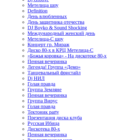
Метелица шоу
Definition
День влюбленных
День защитника отечества
DJ Boyko & Sound Shocking
Международный женский день
Метелица-С шоу
Концерт гр. Мираж
Диско 80-х в КРЦ Метелица-С
«Божья коровка» - На дискотеке 80-х
Пенная вечеринка
Легенда! Группа «Демо»
Танцевальный фристайл
Dj НИЛ
Голая правда
Группа Земляне
Пенная вечеринка
Группа Вирус
Голая правда
Тектоник party
Презентация диска клуба
Русская Ибица
Дискотека 80-х
Пенная вечеринка