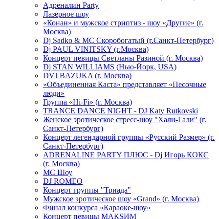
Адреналин Party
Лазерное шоу
«Конан» и мужское стриптиз - шоу «Другие» (г.
Москва)
Dj Sadko & МС Скоробогатый (г.Санкт-Петербург)
Dj PAUL VINITSKY (г.Москва)
Концерт певицы Светланы Разиной (г. Москва)
Dj STAN WILLIAMS (Нью-Йорк, USA)
DVJ BAZUKA (г. Москва)
«Объединенная Каста» представляет «Песочные
люди»
Группа «Hi-Fi» (г. Москва)
TRANCE DANCE NIGHT - DJ Katy Rutkovski
Женское эротическое стресс-шоу "Хали-Гали" (г.
Санкт-Петербург)
Концерт легендарной группы «Русский Размер» (г.
Санкт-Петербург)
ADRENALINE PARTY ПЛЮС - Dj Игорь КОКС
(г. Москва)
MC Шоу
DJ ROMEO
Концерт группы "Триада"
Мужское эротическое шоу «Grand» (г. Москва)
Финал конкурса «Караоке-шоу»
Концерт певицы МАКSИМ