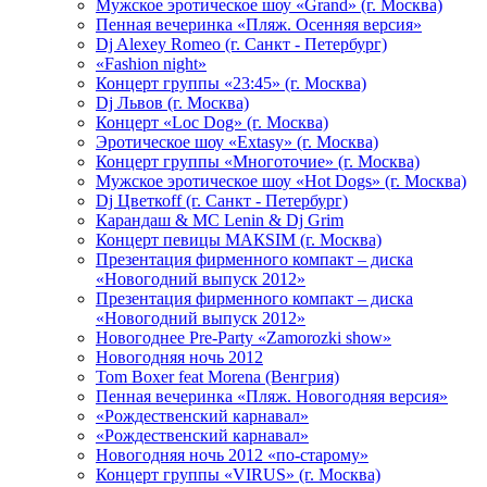
Мужское эротическое шоу «Grand» (г. Москва)
Пенная вечеринка «Пляж. Осенняя версия»
Dj Alexey Romeo (г. Санкт - Петербург)
«Fashion night»
Концерт группы «23:45» (г. Москва)
Dj Львов (г. Москва)
Концерт «Loc Dog» (г. Москва)
Эротическое шоу «Extasy» (г. Москва)
Концерт группы «Многоточие» (г. Москва)
Мужское эротическое шоу «Hot Dogs» (г. Москва)
Dj Цветкоff (г. Санкт - Петербург)
Карандаш & МС Lenin & Dj Grim
Концерт певицы МАКSIМ (г. Москва)
Презентация фирменного компакт – диска
«Новогодний выпуск 2012»
Презентация фирменного компакт – диска
«Новогодний выпуск 2012»
Новогоднее Pre-Party «Zamorozki show»
Новогодняя ночь 2012
Tom Boxer feat Morena (Венгрия)
Пенная вечеринка «Пляж. Новогодняя версия»
«Рождественский карнавал»
«Рождественский карнавал»
Новогодняя ночь 2012 «по-старому»
Концерт группы «VIRUS» (г. Москва)