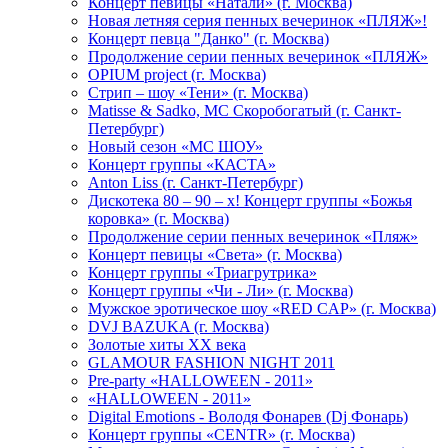
Концерт певицы «Натали» (г. Москва)
Новая летняя серия пенных вечеринок «ПЛЯЖ»!
Концерт певца "Данко" (г. Москва)
Продолжение серии пенных вечеринок «ПЛЯЖ»
OPIUM project (г. Москва)
Стрип – шоу «Тени» (г. Москва)
Matissе & Sadko, MC Скоробогатый (г. Санкт-
Петербург)
Новый сезон «МС ШОУ»
Концерт группы «КАСТА»
Anton Liss (г. Санкт-Петербург)
Дискотека 80 – 90 – х! Концерт группы «Божья
коровка» (г. Москва)
Продолжение серии пенных вечеринок «Пляж»
Концерт певицы «Света» (г. Москва)
Концерт группы «Триагрутрика»
Концерт группы «Чи - Ли» (г. Москва)
Мужское эротическое шоу «RED CAP» (г. Москва)
DVJ BAZUKA (г. Москва)
Золотые хиты XX века
GLAMOUR FASHION NIGHT 2011
Pre-party «HALLOWEEN - 2011»
«HALLOWEEN - 2011»
Digital Emotions - Володя Фонарев (Dj Фонарь)
Концерт группы «CENTR» (г. Москва)