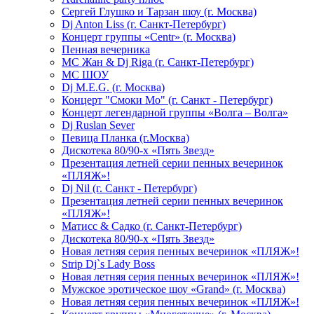
Сергей Глушко и Тарзан шоу (г. Москва)
Dj Anton Liss (г. Санкт-Петербург)
Концерт группы «Centr» (г. Москва)
Пенная вечерника
МС Жан & Dj Riga (г. Санкт-Петербург)
МС ШОУ
Dj M.E.G. (г. Москва)
Концерт "Смоки Мо" (г. Санкт - Петербург)
Концерт легендарной группы «Волга – Волга»
Dj Ruslan Sever
Певица Планка (г.Москва)
Дискотека 80/90-х «Пять Звезд»
Презентация летней серии пенных вечеринок
«ПЛЯЖ»!
Dj Nil (г. Санкт - Петербург)
Презентация летней серии пенных вечеринок
«ПЛЯЖ»!
Матисс & Садко (г. Санкт-Петербург)
Дискотека 80/90-х «Пять Звезд»
Новая летняя серия пенных вечеринок «ПЛЯЖ»!
Strip Dj`s Lady Boss
Новая летняя серия пенных вечеринок «ПЛЯЖ»!
Мужское эротическое шоу «Grand» (г. Москва)
Новая летняя серия пенных вечеринок «ПЛЯЖ»!