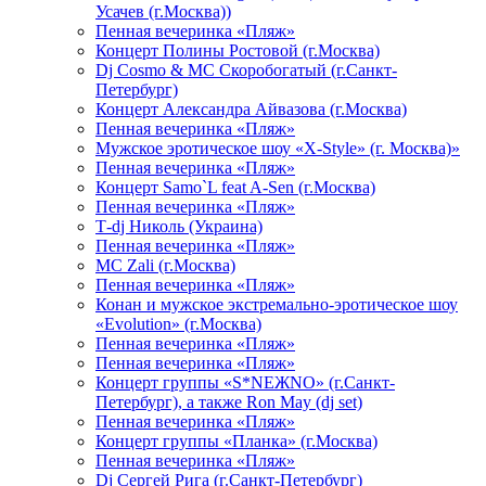
Усачев (г.Москва))
Пенная вечеринка «Пляж»
Концерт Полины Ростовой (г.Москва)
Dj Cosmo & МС Скоробогатый (г.Санкт-
Петербург)
Концерт Александра Айвазова (г.Москва)
Пенная вечеринка «Пляж»
Мужское эротическое шоу «X-Style» (г. Москва)»
Пенная вечеринка «Пляж»
Концерт Samo`L feat A-Sen (г.Москва)
Пенная вечеринка «Пляж»
Т-dj Николь (Украина)
Пенная вечеринка «Пляж»
МС Zali (г.Москва)
Пенная вечеринка «Пляж»
Конан и мужское экстремально-эротическое шоу
«Evolution» (г.Москва)
Пенная вечеринка «Пляж»
Пенная вечеринка «Пляж»
Концерт группы «S*NEЖNO» (г.Санкт-
Петербург), а также Ron May (dj set)
Пенная вечеринка «Пляж»
Концерт группы «Планка» (г.Москва)
Пенная вечеринка «Пляж»
Dj Сергей Рига (г.Санкт-Петербург)