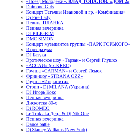
«Поезд Молодежи».
ВЛАД ТОПАЛОВ. «ДОМ-2»
Daimond Girls
Концерт Татьяны Ивановой и гр. «Комбинация»
Dj Fire Lady
Певица ПЛАНКА
Пенная вечеринка
DJ PILIGRIM
DMC SIMON
Концерт музыкантов группы «ПАРК ГОРЬКОГО»
Игры разума
DJ Базука
Эротическое шоу «Тарзан» и Сергей Глушко
«АССАИ» (ex-KREC)
Группа «CARMAN» и Сергей Лемох
Фрик-шоу «STRANA OZZ»
Группа «Инфинити»
Стрип - Dj MILANA (Украина)
DJ Игорь Кокс
Пенная вечеринка
Дискотека 80-х
Dj ROMEO
Le Truk aka Децл & Dj Nik One
Пенная вечеринка
Dance battle
Dj Stanley Williams (New York)