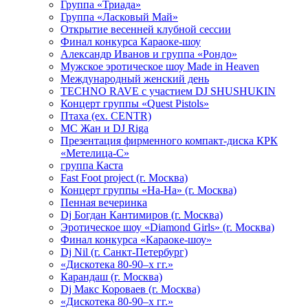
Группа «Триада»
Группа «Ласковый Май»
Открытие весенней клубной сессии
Финал конкурса Караоке-шоу
Александр Иванов и группа «Рондо»
Мужское эротическое шоу Made in Heaven
Международный женский день
TECHNO RAVE с участием DJ SHUSHUKIN
Концерт группы «Quest Pistols»
Птаха (ex. CENTR)
МС Жан и DJ Riga
Презентация фирменного компакт-диска КРК
«Метелица-С»
группа Каста
Fast Foot project (г. Москва)
Концерт группы «На-На» (г. Москва)
Пенная вечеринка
Dj Богдан Кантимиров (г. Москва)
Эротическое шоу «Diamond Girls» (г. Москва)
Финал конкурса «Караоке-шоу»
Dj Nil (г. Санкт-Петербург)
«Дискотека 80-90–х гг.»
Карандаш (г. Москва)
Dj Макс Короваев (г. Москва)
«Дискотека 80-90–х гг.»