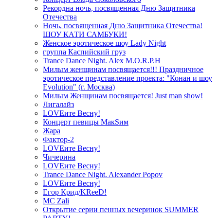
Рекордна ночь, посвященная Дню Защитника
Отечества
Ночь, посвященная Дню Защитника Отечества!
ШОУ КАТИ САМБУКИ!
Женское эротическое шоу Lady Night
группа Каспийский груз
Trance Dance Night. Alex M.O.R.P.H
Милым женщинам посвящается!!! Праздничное
эротическое представление проекта: "Конан и шоу
Evolution" (г. Москва)
Милым Женщинам посвящается! Just man show!
Лигалайз
LOVEите Весну!
Концерт певицы МакSим
Жара
Фактор-2
LOVEите Весну!
Чичерина
LOVEите Весну!
Trance Dance Night. Alexander Popov
LOVEите Весну!
Егор Крид/KReeD!
MC Zali
Открытие серии пенных вечеринок SUMMER