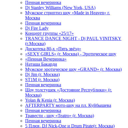
Пенная вечеринка
Dj Stanley Williams (New York, USA)
Мужское стриптиз шоу «Made in Heaven» г.
Москва
Пенная вечеринка
Dj Fire Lady
Концерт группы «25/17»
TRANCE DANCE NIGHT - Dj PAUL VINITSKY
(г.Москва)
Дискотека 80-х «Пять звёзд»
«SEXY GIRLS» (г. Москва) - Эротическое шоу
«Пенная Вечеринка»
Hаташа Бакарди
Мужское эротическое шоу «GRAND» (г. Москва)
Dj Jim (г. Москва)
ST1M (г. Москва)
Пенная вечеринка
Шоу толстушек «Достояние Республики» (г.
Москва)
Yolan & Kenia (г. Москва)
AFTERPARTY мото-шоу на пл. Куйбышева
Пенная вечеринка
Травести - шоу «Teatro» (г. Москва)
Пенная вечеринка
5 Плюх, DJ Nick-One и Drum Pirate(г. Москва)