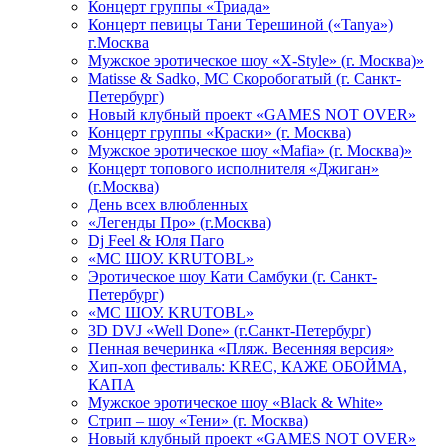
Концерт группы «Триада»
Концерт певицы Тани Терешиной («Tanya»)
г.Москва
Мужское эротическое шоу «X-Style» (г. Москва)»
Matissе & Sadko, MC Скоробогатый (г. Санкт-
Петербург)
Новый клубный проект «GAMES NOT OVER»
Концерт группы «Краски» (г. Москва)
Мужское эротическое шоу «Mafia» (г. Москва)»
Концерт топового исполнителя «Джиган»
(г.Москва)
День всех влюбленных
«Легенды Про» (г.Москва)
Dj Feel & Юля Паго
«МС ШОУ. KRUTOBL»
Эротическое шоу Кати Самбуки (г. Санкт-
Петербург)
«МС ШОУ. KRUTOBL»
3D DVJ «Well Done» (г.Санкт-Петербург)
Пенная вечеринка «Пляж. Весенняя версия»
Хип-хоп фестиваль: KREC, КАЖЕ ОБОЙМА,
КАПА
Мужское эротическое шоу «Black & White»
Стрип – шоу «Тени» (г. Москва)
Новый клубный проект «GAMES NOT OVER»