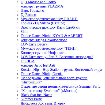
Dj`s Matisse and Sadko
концерт группы PLAZMA
Парк Горького
Dj Romeo
Мужское эротическое шоу GRAND
Topless - Dj Milana (Ukraine)
Эротическое шок шоу Кати Самбуки
Slim
Trance Dance Night. KYAU & ALBERT
концерт Влада Соколовского
LOVEите Весну
Мужское эротическое шоу "ТЕНИ"
Концерт группы Инфинити
LOVEите весну! Part 3! Весенняя лихорадка!
Dj RIGA
концерт Artic feat Asti
Russian Hip – Hop Station, группа Восточный округ
Trance Dance Night, Omnia
"Молодежка", специальный гость группа
"Интонация"
Открытие серии пенных вечеринок Summer Party
"Конан и шоу Evolution" (г.Москва)
Black Star inc. Natan
Summer Party
Дискотека ХХ века. Игорек