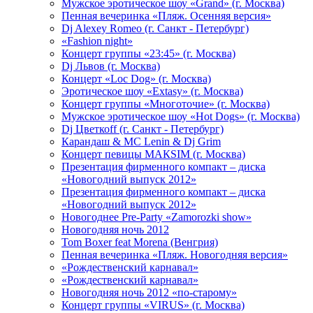
Мужское эротическое шоу «Grand» (г. Москва)
Пенная вечеринка «Пляж. Осенняя версия»
Dj Alexey Romeo (г. Санкт - Петербург)
«Fashion night»
Концерт группы «23:45» (г. Москва)
Dj Львов (г. Москва)
Концерт «Loc Dog» (г. Москва)
Эротическое шоу «Extasy» (г. Москва)
Концерт группы «Многоточие» (г. Москва)
Мужское эротическое шоу «Hot Dogs» (г. Москва)
Dj Цветкоff (г. Санкт - Петербург)
Карандаш & МС Lenin & Dj Grim
Концерт певицы МАКSIМ (г. Москва)
Презентация фирменного компакт – диска
«Новогодний выпуск 2012»
Презентация фирменного компакт – диска
«Новогодний выпуск 2012»
Новогоднее Pre-Party «Zamorozki show»
Новогодняя ночь 2012
Tom Boxer feat Morena (Венгрия)
Пенная вечеринка «Пляж. Новогодняя версия»
«Рождественский карнавал»
«Рождественский карнавал»
Новогодняя ночь 2012 «по-старому»
Концерт группы «VIRUS» (г. Москва)