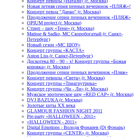
Концерт певицы «Натали» (г. Москва)
Новая летняя серия пенных вечеринок «ПЛЯЖ»!
Концерт певца "Данко" (г. Москва)
Продолжение серии пенных вечеринок «ПЛЯЖ»
OPIUM project (г. Москва)
Стрип – шоу «Тени» (г. Москва)
Matissе & Sadko, MC Скоробогатый (г. Санкт-
Петербург)
Новый сезон «МС ШОУ»
Концерт группы «КАСТА»
Anton Liss (г. Санкт-Петербург)
Дискотека 80 – 90 – х! Концерт группы «Божья
коровка» (г. Москва)
Продолжение серии пенных вечеринок «Пляж»
Концерт певицы «Света» (г. Москва)
Концерт группы «Триагрутрика»
Концерт группы «Чи - Ли» (г. Москва)
Мужское эротическое шоу «RED CAP» (г. Москва)
DVJ BAZUKA (г. Москва)
Золотые хиты XX века
GLAMOUR FASHION NIGHT 2011
Pre-party «HALLOWEEN - 2011»
«HALLOWEEN - 2011»
Digital Emotions - Володя Фонарев (Dj Фонарь)
Концерт группы «CENTR» (г. Москва)