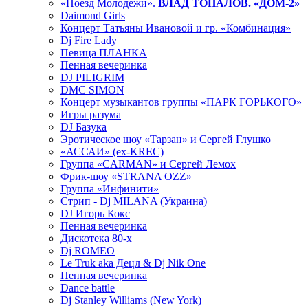
«Поезд Молодежи».
ВЛАД ТОПАЛОВ. «ДОМ-2»
Daimond Girls
Концерт Татьяны Ивановой и гр. «Комбинация»
Dj Fire Lady
Певица ПЛАНКА
Пенная вечеринка
DJ PILIGRIM
DMC SIMON
Концерт музыкантов группы «ПАРК ГОРЬКОГО»
Игры разума
DJ Базука
Эротическое шоу «Тарзан» и Сергей Глушко
«АССАИ» (ex-KREC)
Группа «CARMAN» и Сергей Лемох
Фрик-шоу «STRANA OZZ»
Группа «Инфинити»
Стрип - Dj MILANA (Украина)
DJ Игорь Кокс
Пенная вечеринка
Дискотека 80-х
Dj ROMEO
Le Truk aka Децл & Dj Nik One
Пенная вечеринка
Dance battle
Dj Stanley Williams (New York)