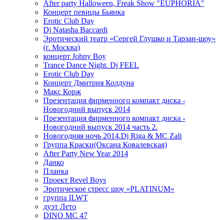
After party Halloween, Freak Show "EUPHORIA"
Концерт певицы Бьянка
Erotic Club Day
Dj Natasha Baccardi
Эротический театр «Сергей Глушко и Тарзан-шоу»
(г. Москва)
концерт Johny Boy
Trance Dance Night. Dj FEEL
Erotic Club Day
Концерт Дмитрия Колдуна
Макс Корж
Презентация фирменного компакт диска -
Новогодний выпуск 2014
Презентация фирменного компакт диска -
Новогодний выпуск 2014 часть 2.
Новогодняя ночь 2014.Dj Riga & MC Zali
Группа Краски(Оксана Ковалевская)
After Party New Year 2014
Данко
Планка
Проект Revel Boys
Эротическое стресс шоу «PLATINUM»
группа ILWT
дуэт Лето
DINO MC 47