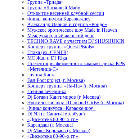
Группа «Триада»
Группа «Ласковый Май»
Открытие весенней клубной сессии
Финал конкурса Караоке-шоу
Александр Иванов и группа «Рондо»
Мужское эротическое шоу Made in Heaven
Международный женский день
TECHNO RAVE с участием DJ SHUSHUKIN
Концерт группы «Quest Pistols»
Птаха (ex. CENTR)
МС Жан и DJ Riga
Презентация фирменного компакт-диска КРК
«Метелица-С»
группа Каста
Fast Foot project (г. Москва)
Концерт группы «На-На» (г. Москва)
Пенная вечеринка
Dj Богдан Кантимиров (г. Москва)
Эротическое шоу «Diamond Girls» (г. Москва)
Финал конкурса «Караоке-шоу»
Dj Nil (г. Санкт-Петербург)
«Дискотека 80-90–х гг.»
Карандаш (г. Москва)
Dj Макс Короваев (г. Москва)
«Дискотека 80-90–х гг.»