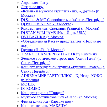
Адреналин Party
Лазерное шоу
«Конан» и мужское стриптиз - шоу «Другие» (г.
Москва)
Dj Sadko & МС Скоробогатый (г.Санкт-Петербург)
Dj PAUL VINITSKY (г.Москва)
Концерт певицы Светланы Разиной (г. Москва)
Dj STAN WILLIAMS (Нью-Йорк, USA)
DVJ BAZUKA (г. Москва)
«Объединенная Каста» представляет «Песочные
люди»
Группа «Hi-Fi» (г. Москва)
TRANCE DANCE NIGHT - DJ Katy Rutkovski
Женское эротическое стресс-шоу "Хали-Гали" (г.
Санкт-Петербург)
Концерт легендарной группы «Русский Размер» (г.
Санкт-Петербург)
ADRENALINE PARTY ПЛЮС - Dj Игорь КОКС
(г. Москва)
MC Шоу
DJ ROMEO
Концерт группы "Триада"
Мужское эротическое шоу «Grand» (г. Москва)
Финал конкурса «Караоке-шоу»
Концерт певицы МАКSИМ