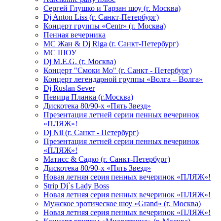
Сергей Глушко и Тарзан шоу (г. Москва)
Dj Anton Liss (г. Санкт-Петербург)
Концерт группы «Centr» (г. Москва)
Пенная вечерника
МС Жан & Dj Riga (г. Санкт-Петербург)
МС ШОУ
Dj M.E.G. (г. Москва)
Концерт "Смоки Мо" (г. Санкт - Петербург)
Концерт легендарной группы «Волга – Волга»
Dj Ruslan Sever
Певица Планка (г.Москва)
Дискотека 80/90-х «Пять Звезд»
Презентация летней серии пенных вечеринок
«ПЛЯЖ»!
Dj Nil (г. Санкт - Петербург)
Презентация летней серии пенных вечеринок
«ПЛЯЖ»!
Матисс & Садко (г. Санкт-Петербург)
Дискотека 80/90-х «Пять Звезд»
Новая летняя серия пенных вечеринок «ПЛЯЖ»!
Strip Dj`s Lady Boss
Новая летняя серия пенных вечеринок «ПЛЯЖ»!
Мужское эротическое шоу «Grand» (г. Москва)
Новая летняя серия пенных вечеринок «ПЛЯЖ»!