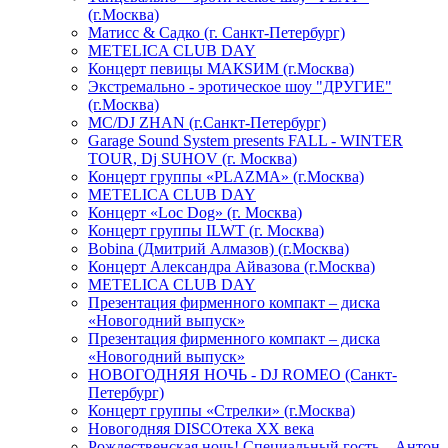
(г.Москва)
Матисс & Садко (г. Санкт-Петербург)
METELICA CLUB DAY
Концерт певицы МАКSИМ (г.Москва)
Экстремально - эротическое шоу "ДРУГИЕ"
(г.Москва)
МС/DJ ZHAN (г.Санкт-Петербург)
Garage Sound System presents FALL - WINTER
TOUR, Dj SUHOV (г. Москва)
Концерт группы «PLAZMA» (г.Москва)
METELICA CLUB DAY
Концерт «Loc Dog» (г. Москва)
Концерт группы ILWT (г. Москва)
Bobina (Дмитрий Алмазов) (г.Москва)
Концерт Александра Айвазова (г.Москва)
METELICA CLUB DAY
Презентация фирменного компакт – диска
«Новогодний выпуск»
Презентация фирменного компакт – диска
«Новогодний выпуск»
НОВОГОДНЯЯ НОЧЬ - DJ ROMEO (Санкт-
Петербург)
Концерт группы «Стрелки» (г.Москва)
Новогодняя DISCOтека ХХ века
Рождественская ночь! Специальный гость – Антон