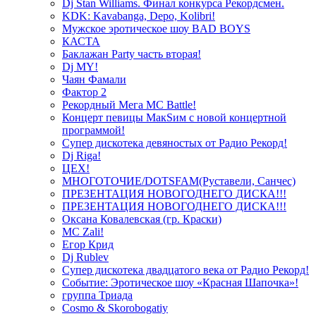
Dj Stan Williams. Финал конкурса Рекордсмен.
KDK: Kavabanga, Depo, Kolibri!
Мужское эротическое шоу BAD BOYS
КАСТА
Баклажан Party часть вторая!
Dj MY!
Чаян Фамали
Фактор 2
Рекордный Мега МС Battle!
Концерт певицы МакSим с новой концертной
программой!
Супер дискотека девяностых от Радио Рекорд!
Dj Riga!
ЦЕХ!
МНОГОТОЧИЕ/DOTSFAM(Руставели, Санчес)
ПРЕЗЕНТАЦИЯ НОВОГОДНЕГО ДИСКА!!!
ПРЕЗЕНТАЦИЯ НОВОГОДНЕГО ДИСКА!!!
Оксана Ковалевская (гр. Краски)
MC Zali!
Егор Крид
Dj Rublev
Супер дискотека двадцатого века от Радио Рекорд!
Событие: Эротическое шоу «Красная Шапочка»!
группа Триада
Cosmo & Skorobogatiy