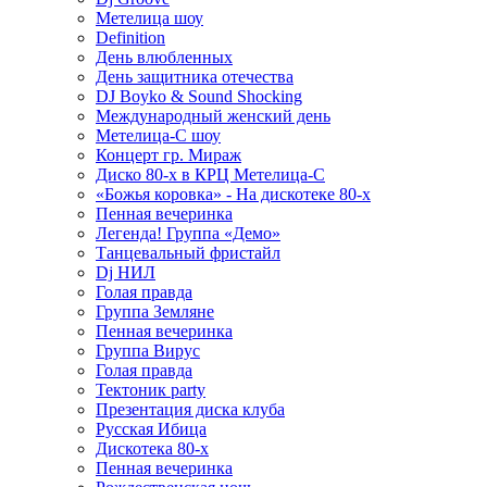
Метелица шоу
Definition
День влюбленных
День защитника отечества
DJ Boyko & Sound Shocking
Международный женский день
Метелица-С шоу
Концерт гр. Мираж
Диско 80-х в КРЦ Метелица-С
«Божья коровка» - На дискотеке 80-х
Пенная вечеринка
Легенда! Группа «Демо»
Танцевальный фристайл
Dj НИЛ
Голая правда
Группа Земляне
Пенная вечеринка
Группа Вирус
Голая правда
Тектоник party
Презентация диска клуба
Русская Ибица
Дискотека 80-х
Пенная вечеринка