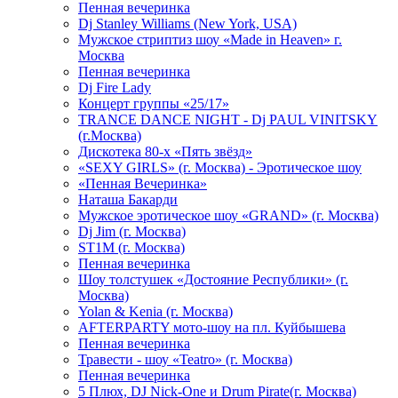
Пенная вечеринка
Dj Stanley Williams (New York, USA)
Мужское стриптиз шоу «Made in Heaven» г.
Москва
Пенная вечеринка
Dj Fire Lady
Концерт группы «25/17»
TRANCE DANCE NIGHT - Dj PAUL VINITSKY
(г.Москва)
Дискотека 80-х «Пять звёзд»
«SEXY GIRLS» (г. Москва) - Эротическое шоу
«Пенная Вечеринка»
Hаташа Бакарди
Мужское эротическое шоу «GRAND» (г. Москва)
Dj Jim (г. Москва)
ST1M (г. Москва)
Пенная вечеринка
Шоу толстушек «Достояние Республики» (г.
Москва)
Yolan & Kenia (г. Москва)
AFTERPARTY мото-шоу на пл. Куйбышева
Пенная вечеринка
Травести - шоу «Teatro» (г. Москва)
Пенная вечеринка
5 Плюх, DJ Nick-One и Drum Pirate(г. Москва)