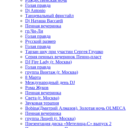
Рождественская ночь
Голая правда
Dj Antonio
Танцевальный фристайл
Dj Наташа Baccardi
Пенная вечеринка
гр.Чи-Ли
Голая правда
Русский размер
Голая правда
Тарзан шоу при участии Сергея Глушко
Серия пенных вечеринок Пенно-пласт
DJ Fire Lady (г. Москва)
Голая правда
группа Винтаж (г. Москва)
8 Марта
Международный день DJ
Рома Жуков
Пенная вечеринка
Света (г. Москва)
Звуковая терапия
Bobina(Дмитрий Алмазов). Золотая ночь OLMECA
Пенная вечеринка
группа Лицей (г. Москва)
Презентация диска «Метелица-С» выпуск 2