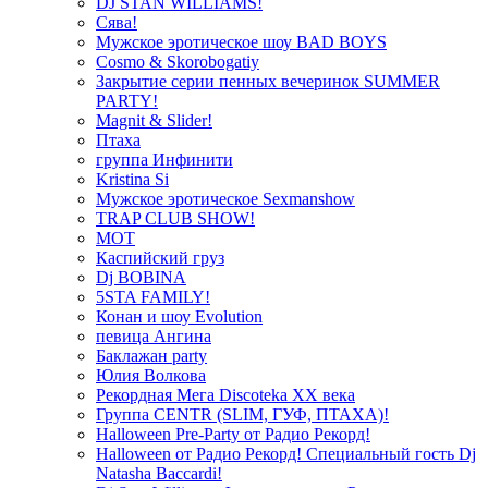
DJ STAN WILLIAMS!
Сява!
Мужское эротическое шоу BAD BOYS
Cosmo & Skorobogatiy
Закрытие серии пенных вечеринок SUMMER
PARTY!
Magnit & Slider!
Птаха
группа Инфинити
Kristina Si
Мужское эротическое Sexmanshow
TRAP CLUB SHOW!
МОТ
Каспийский груз
Dj BOBINA
5STA FAMILY!
Конан и шоу Evolution
певица Ангина
Баклажан party
Юлия Волкова
Рекордная Мега Discoteka XX века
Группа CENTR (SLIM, ГУФ, ПТАХА)!
Halloween Pre-Party от Радио Рекорд!
Halloween от Радио Рекорд! Специальный гость Dj
Natasha Baccardi!