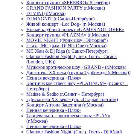
Концерт группы «SEREBRO» (Серебро)
GRAND FASHION PARTY (г.Москва)
DJ VINI (г.Москва)
DJ MAGNIT (г.Санкт-Петербург)
Живой концерт «Loc Dog» (г. Москва)
Новый клубный проект «GAMES NOT OVER»
Концерт группы «PLAZMA» (г.Москва)
MOVIE NIGHT (Фрик-шоу "Эйфория")
Птаха, МС Дым, Dj Nik One (г.Москва)
МС Жан & Dj Riga (г. Санкт-Петербург)
Glamour Fashion Night! (Спец. Гость - Cicada
(London, UK))
Мужское эротическое шоу «GRAND» (г.Москва)
Дискотека XX века (группа Турбомода (г.Москва))
Пенная вечеринка «Пляж»
Эротическое стресс шоу «PLATINUM» (г.Санкт –
Петербург)
Matisse & Sadko (г.Санкт – Петербург)
«Дискотека ХХ века» (гр. «Старый третий»)
Концерт Антона Зацепина (г.Москва)
Пенная вечеринка «Пляж»
Танцевально – эротическое шоу «PLAY»
(г.Москва)
Пенная вечеринка «Пляж»
Glamour Fashion Night! (Спец. Гость - Dj Юрий