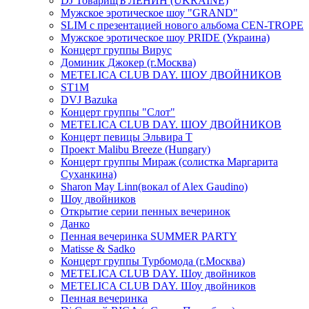
DJ ТоварищЪ ЛЕНИН (UKRAINE)
Мужское эротическое шоу "GRAND"
SLIM с презентацией нового альбома CEN-TROPE
Мужское эротическое шоу PRIDE (Украина)
Концерт группы Вирус
Доминик Джокер (г.Москва)
METELICA CLUB DAY. ШОУ ДВОЙНИКОВ
ST1M
DVJ Bazuka
Концерт группы "Слот"
METELICA CLUB DAY. ШОУ ДВОЙНИКОВ
Концерт певицы Эльвира Т
Проект Malibu Breeze (Hungary)
Концерт группы Мираж (солистка Маргарита
Суханкина)
Sharon May Linn(вокал of Alex Gaudino)
Шоу двойников
Открытие серии пенных вечеринок
Данко
Пенная вечеринка SUMMER PARTY
Matisse & Sadko
Концерт группы Турбомода (г.Москва)
METELICA CLUB DAY. Шоу двойников
METELICA CLUB DAY. Шоу двойников
Пенная вечеринка