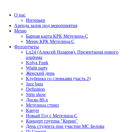
О нас
Интерьер
Аренда залов под мероприятия
Меню
Барная карта КРК Метелица-С
Меню КРК Метелица-С
Фотоотчеты
Lx24 (Алексей Назаров). Презентация нового
альбома
Kolya Funk
Wight party
Женский день
Клубника со сливками (часть 2)
Jazz bass
Definition
Strip show
Диско 80-х
Метелица стрип
Канун
Новый Год с Метелица-С
Концерт группы "Корни"
День студента при участии МС Белова
Dj Groove