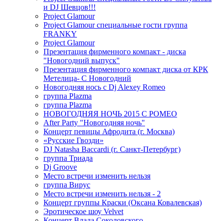
и DJ Шевцов!!!
Project Glamour
Project Glamour специальные гости группа
FRANKY
Project Glamour
Презентация фирменного компакт - диска
"Новогодний выпуск"
Презентация фирменного компакт диска от КРК
Метелица- С Новогодний
Новогодняя нось с Dj Alexey Romeo
группа Plazma
группа Plazma
НОВОГОДНЯЯ НОЧЬ 2015 C РОМЕО
After Party "Новогодняя ночь"
Концерт певицы Афродита (г. Москва)
«Русские Гвозди»
DJ Natasha Baccardi (г. Санкт-Петербург)
группа Триада
Dj Groove
Место встречи изменить нельзя
группа Вирус
Место встречи изменить нельзя - 2
Концерт группы Краски (Оксана Ковалевская)
Эротическое шоу Velvet
Концерт Влада Соколовского