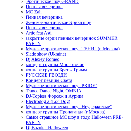
Эротическое шоу GRAND
Пенная вечеринка
MC Zali
Пенная вечеринка
Женское эротическое Эрика шоу
Пенная вечеринка
Artic feat Asti
закрытие серии пенных вечеринок SUMMER
PARTY
Мужское эротическое шоу "ТЕНИ" (г. Москва)
Slade show (Ukraine)
Dj Alexey Romeo
концерт группы Многоточие
концерт группы Братья Гримм
РУССКИЕ ГВОЗДИ
Концерт певицы Света
Мужское эротическое шоу "PRIDE"
Trance Dance Night, OMNIA
DJ-Topless Форсаж и Аурика
Electrodog 2 (Loc Dog)
Мужское эротическое шоу "Неудержимые"
концерт группы Пропаганда (г.Москва)
Самое страшное МС шоу в году. Halloween PRE-
PARTY
Dj Bazuka_Halloween