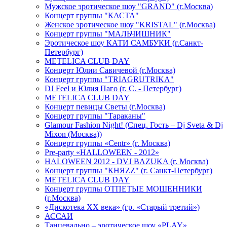
Мужское эротическое шоу "GRAND" (г.Москва)
Концерт группы "КАСТА"
Женское эротическое шоу "KRISTAL" (г.Москва)
Концерт группы "МАЛЬЧИШНИК"
Эротическое шоу КАТИ САМБУКИ (г.Санкт-
Петербург)
METELICA CLUB DAY
Концерт Юлии Савичевой (г.Москва)
Концерт группы "TRIAGRUTRIKA"
DJ Feel и Юлия Паго (г. С. - Петербург)
METELICA CLUB DAY
Концерт певицы Светы (г.Москва)
Концерт группы "Тараканы"
Glamour Fashion Night! (Спец. Гость – Dj Sveta & Dj
Mixon (Москва))
Концерт группы «Centr» (г. Москва)
Pre-party «HALLOWEEN - 2012»
HALOWEEN 2012 - DVJ BAZUKA (г. Москва)
Концерт группы "КНЯZZ" (г. Санкт-Петербург)
METELICA CLUB DAY
Концерт группы ОТПЕТЫЕ МОШЕННИКИ
(г.Москва)
«Дискотека ХХ века» (гр. «Старый третий»)
АССАИ
Танцевально – эротическое шоу «PLAY»