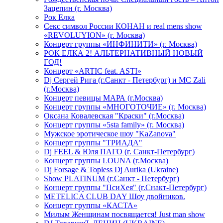
Зацепин (г. Москва)
Рок Елка
Секс символ России КОНАН и real mens show
«REVOLUYION» (г. Москва)
Концерт группы «ИНФИНИТИ» (г. Москва)
РОК ЕЛКА 2! АЛЬТЕРНАТИВНЫЙ НОВЫЙ
ГОД!
Концерт «ARTIC feat. ASTI»
Dj Сергей Рига (г.Санкт - Петербург) и MC Zali
(г.Москва)
Концерт певицы МАРА (г.Москва)
Концерт группы «МНОГОТОЧИЕ» (г. Москва)
Оксана Ковалевская "Краски" (г.Москва)
Концерт группы «5sta family» (г. Москва)
Мужское эротическое шоу "KaZanova"
Концерт группы "ТРИАДА"
Dj FEEL & Юля ПАГО (г. Санкт-Петербург)
Концерт группы LOUNA (г.Москва)
Dj Forsage & Topless Dj Aurika (Ukraine)
Show PLATINUM (г.Санкт - Петербург)
Концерт группы "ПсиХея" (г.Снакт-Петербург)
METELICA CLUB DAY Шоу двойников.
Концерт группы «КАСТА»
Милым Женщинам посвящается! Just man show