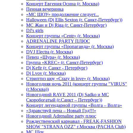
Концерт Евгения Осина (г. Москва)
Пенная вечеринка
«МС ШОУ» продолжение следует...
Halloween (Dj Ellis Sexton (г. Санкт-Петербург))
МС Жан и Dj Riga (г. Санкт-Петербург)
DJ's girls
Концерт группы «Centr» (г. Москва)
ADRENALINE PARTY ПЛЮС
Концерт группы «Пропаганда» (г. Москва)
DVJ Electra (г. Москва)
Певец «Шура» (г. Москва)
Группа «KREC» (г. Санкт-Петербург)
Dj Kefir (г. Санкт - Петербург)
Dj Lvov (г. Москва)
Стриптиз шоу «Crazy in love» (г. Москва)
Новогодняя ночь 2011 (концерт группы "VIRUS"
(г.Москва))
Новогодний RAVE 2011 (Dj Sadko и MC
Скоробогатый (г.Санкт – Петербург))
Концерт легендарной группы «Волга – Волга»
«Здравствуй пена – Новый Год!!!»
Новогодний Adrenaline party плюс
Рождественский карнавал - FREAK-FASHION
SHOW "STRANA OZZ" г.Москва (PACHA Club)
MC Шоу