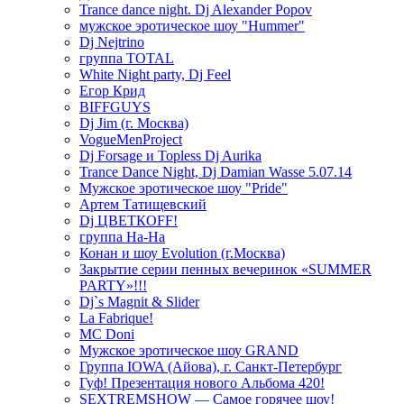
Trance dance night. Dj Alexander Popov
мужское эротическое шоу "Hummer"
Dj Nejtrino
группа TOTAL
White Night party, Dj Feel
Егор Крид
BIFFGUYS
Dj Jim (г. Москва)
VogueMenProject
Dj Forsage и Topless Dj Aurika
Trance Dance Night, Dj Damian Wasse 5.07.14
Мужское эротическое шоу "Pride"
Артем Татищевский
Dj ЦВЕТКOFF!
группа На-На
Конан и шоу Evolution (г.Москва)
Закрытие серии пенных вечеринок «SUMMER
PARTY»!!!
Dj`s Magnit & Slider
La Fabrique!
MC Doni
Мужское эротическое шоу GRAND
Группа IOWA (Айова), г. Санкт-Петербург
Гуф! Презентация нового Альбома 420!
SEXTREMSHOW — Самое горячее шоу!