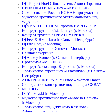
Dj's Project Noel Gitman г.Тель-Авив (Израиль)
ПРИКОЛИТИ МС-Шоу – «КРУТОБЛ»
Секс – символ России КОНАН при участии
мужского эротического экстримального шоу
«Другие»
Dj`s BATTLE HOUSE против EVRO - POP
Концерт группы «5sta family» (г. Москва)
Концерт группы "ТРИАГРУТРИКА"
Dj Feel & Юля Паго (г. Санкт - Петербург)
Dj Fire Lady (г.Москва)
Концерт группы «Demo» (г. Москва)
Пенная вечеринка
Dj Alexey Romeo (г. Санкт – Петербург)
Программа «МС ШОУ»
Концерт Александра Барыкина (г. Москва)
Эротическое стресс шоу «Платинум» (г. Санкт –
Петербург)
ADRENALINE PARTY Плюс – Women Dance
Скандальное концертное шоу "Репера СЯВА"
МС ШОУ
DJ Yankovski (г. Москва)
Мужское эротическое шоу «Made in Heaven»
(г.Москва)
Эротическое шоу «Джакомо Казанова»
Adrenaline party плюс