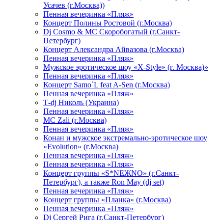
Усачев (г.Москва))
Пенная вечеринка «Пляж»
Концерт Полины Ростовой (г.Москва)
Dj Cosmo & МС Скоробогатый (г.Санкт-
Петербург)
Концерт Александра Айвазова (г.Москва)
Пенная вечеринка «Пляж»
Мужское эротическое шоу «X-Style» (г. Москва)»
Пенная вечеринка «Пляж»
Концерт Samo`L feat A-Sen (г.Москва)
Пенная вечеринка «Пляж»
Т-dj Николь (Украина)
Пенная вечеринка «Пляж»
МС Zali (г.Москва)
Пенная вечеринка «Пляж»
Конан и мужское экстремально-эротическое шоу
«Evolution» (г.Москва)
Пенная вечеринка «Пляж»
Пенная вечеринка «Пляж»
Концерт группы «S*NEЖNO» (г.Санкт-
Петербург), а также Ron May (dj set)
Пенная вечеринка «Пляж»
Концерт группы «Планка» (г.Москва)
Пенная вечеринка «Пляж»
Dj Сергей Рига (г.Санкт-Петербург)