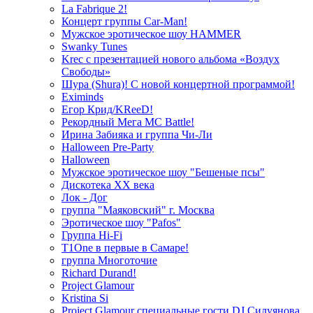
La Fabrique 2!
Концерт группы Car-Man!
Мужское эротическое шоу HAMMER
Swanky Tunes
Krec с презентацией нового альбома «Воздух
Свободы»
Шура (Shura)! С новой концертной программой!
Eximinds
Егор Крид/KReeD!
Рекордный Мега МС Battle!
Ирина Забияка и группа Чи-Ли
Halloween Pre-Party
Halloween
Мужское эротическое шоу "Бешеные псы"
Дискотека ХХ века
Лок - Дог
группа "Маяковский" г. Москва
Эротическое шоу "Pafos"
Группа Hi-Fi
T1One в первые в Самаре!
группа Многоточие
Richard Durand!
Project Glamour
Kristina Si
Project Glamour специальные гости DJ Силуянова