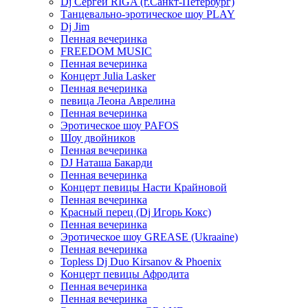
Dj Сергей RIGA (г.Санкт-Петербург)
Танцевально-эротическое шоу PLAY
Dj Jim
Пенная вечеринка
FREEDOM MUSIC
Пенная вечеринка
Концерт Julia Lasker
Пенная вечеринка
певица Леона Аврелина
Пенная вечеринка
Эротическое шоу PAFOS
Шоу двойников
Пенная вечеринка
DJ Наташа Бакарди
Пенная вечеринка
Концерт певицы Насти Крайновой
Пенная вечеринка
Красный перец (Dj Игорь Кокс)
Пенная вечеринка
Эротическое шоу GREASE (Ukraaine)
Пенная вечеринка
Topless Dj Duo Kirsanov & Phoenix
Концерт певицы Афродита
Пенная вечеринка
Пенная вечеринка