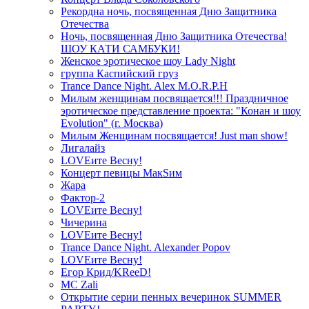
Рекордна ночь, посвященная Дню Защитника
Отечества
Ночь, посвященная Дню Защитника Отечества!
ШОУ КАТИ САМБУКИ!
Женское эротическое шоу Lady Night
группа Каспийский груз
Trance Dance Night. Alex M.O.R.P.H
Милым женщинам посвящается!!! Праздничное
эротическое представление проекта: "Конан и шоу
Evolution" (г. Москва)
Милым Женщинам посвящается! Just man show!
Лигалайз
LOVEите Весну!
Концерт певицы МакSим
Жара
Фактор-2
LOVEите Весну!
Чичерина
LOVEите Весну!
Trance Dance Night. Alexander Popov
LOVEите Весну!
Егор Крид/KReeD!
MC Zali
Открытие серии пенных вечеринок SUMMER