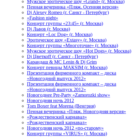
Мужское эротическое шоу «Grand» (г. Москва)
Пенная вечеринка «Пляж. Осенняя версия»
Dj Alexey Romeo (г. Санкт - Петербург)
«Fashion night»
Концерт группы «23:45» (г. Москва)
Dj Львов (г. Москва)
Концерт «Loc Dog» (г. Москва)
Эротическое шоу «Extasy» (г. Москва)
Концерт группы «Многоточие» (г. Москва)
Мужское эротическое шоу «Hot Dogs» (г. Москва)
Dj Цветкоff (г. Санкт - Петербург)
Карандаш & МС Lenin & Dj Grim
Концерт певицы МАКSIМ (г. Москва)
Презентация фирменного компакт – диска
«Новогодний выпуск 2012»
Презентация фирменного компакт – диска
«Новогодний выпуск 2012»
Новогоднее Pre-Party «Zamorozki show»
Новогодняя ночь 2012
Tom Boxer feat Morena (Венгрия)
Пенная вечеринка «Пляж. Новогодняя версия»
«Рождественский карнавал»
«Рождественский карнавал»
Новогодняя ночь 2012 «по-старому»
Концерт группы «VIRUS» (г. Москва)