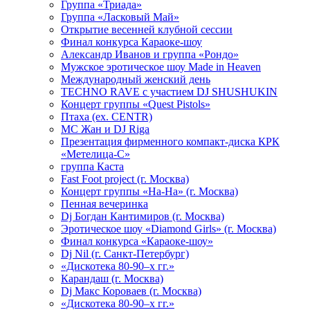
Группа «Триада»
Группа «Ласковый Май»
Открытие весенней клубной сессии
Финал конкурса Караоке-шоу
Александр Иванов и группа «Рондо»
Мужское эротическое шоу Made in Heaven
Международный женский день
TECHNO RAVE с участием DJ SHUSHUKIN
Концерт группы «Quest Pistols»
Птаха (ex. CENTR)
МС Жан и DJ Riga
Презентация фирменного компакт-диска КРК
«Метелица-С»
группа Каста
Fast Foot project (г. Москва)
Концерт группы «На-На» (г. Москва)
Пенная вечеринка
Dj Богдан Кантимиров (г. Москва)
Эротическое шоу «Diamond Girls» (г. Москва)
Финал конкурса «Караоке-шоу»
Dj Nil (г. Санкт-Петербург)
«Дискотека 80-90–х гг.»
Карандаш (г. Москва)
Dj Макс Короваев (г. Москва)
«Дискотека 80-90–х гг.»