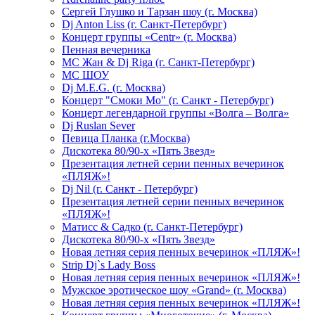
Сергей Глушко и Тарзан шоу (г. Москва)
Dj Anton Liss (г. Санкт-Петербург)
Концерт группы «Centr» (г. Москва)
Пенная вечерника
МС Жан & Dj Riga (г. Санкт-Петербург)
МС ШОУ
Dj M.E.G. (г. Москва)
Концерт "Смоки Мо" (г. Санкт - Петербург)
Концерт легендарной группы «Волга – Волга»
Dj Ruslan Sever
Певица Планка (г.Москва)
Дискотека 80/90-х «Пять Звезд»
Презентация летней серии пенных вечеринок
«ПЛЯЖ»!
Dj Nil (г. Санкт - Петербург)
Презентация летней серии пенных вечеринок
«ПЛЯЖ»!
Матисс & Садко (г. Санкт-Петербург)
Дискотека 80/90-х «Пять Звезд»
Новая летняя серия пенных вечеринок «ПЛЯЖ»!
Strip Dj`s Lady Boss
Новая летняя серия пенных вечеринок «ПЛЯЖ»!
Мужское эротическое шоу «Grand» (г. Москва)
Новая летняя серия пенных вечеринок «ПЛЯЖ»!