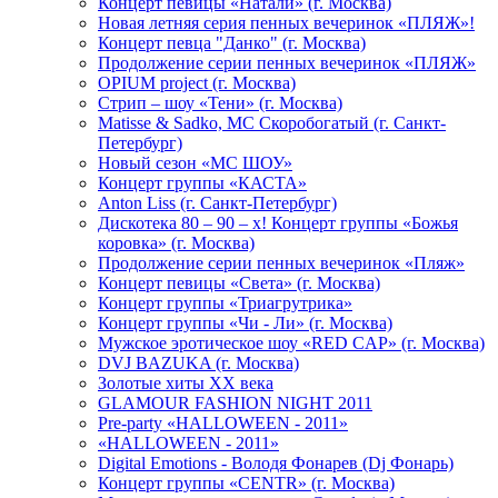
Концерт певицы «Натали» (г. Москва)
Новая летняя серия пенных вечеринок «ПЛЯЖ»!
Концерт певца "Данко" (г. Москва)
Продолжение серии пенных вечеринок «ПЛЯЖ»
OPIUM project (г. Москва)
Стрип – шоу «Тени» (г. Москва)
Matissе & Sadko, MC Скоробогатый (г. Санкт-
Петербург)
Новый сезон «МС ШОУ»
Концерт группы «КАСТА»
Anton Liss (г. Санкт-Петербург)
Дискотека 80 – 90 – х! Концерт группы «Божья
коровка» (г. Москва)
Продолжение серии пенных вечеринок «Пляж»
Концерт певицы «Света» (г. Москва)
Концерт группы «Триагрутрика»
Концерт группы «Чи - Ли» (г. Москва)
Мужское эротическое шоу «RED CAP» (г. Москва)
DVJ BAZUKA (г. Москва)
Золотые хиты XX века
GLAMOUR FASHION NIGHT 2011
Pre-party «HALLOWEEN - 2011»
«HALLOWEEN - 2011»
Digital Emotions - Володя Фонарев (Dj Фонарь)
Концерт группы «CENTR» (г. Москва)