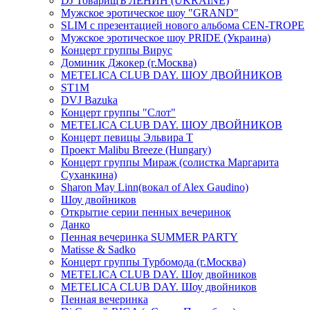
DJ ТоварищЪ ЛЕНИН (UKRAINE)
Мужское эротическое шоу "GRAND"
SLIM с презентацией нового альбома CEN-TROPE
Мужское эротическое шоу PRIDE (Украина)
Концерт группы Вирус
Доминик Джокер (г.Москва)
METELICA CLUB DAY. ШОУ ДВОЙНИКОВ
ST1M
DVJ Bazuka
Концерт группы "Слот"
METELICA CLUB DAY. ШОУ ДВОЙНИКОВ
Концерт певицы Эльвира Т
Проект Malibu Breeze (Hungary)
Концерт группы Мираж (солистка Маргарита
Суханкина)
Sharon May Linn(вокал of Alex Gaudino)
Шоу двойников
Открытие серии пенных вечеринок
Данко
Пенная вечеринка SUMMER PARTY
Matisse & Sadko
Концерт группы Турбомода (г.Москва)
METELICA CLUB DAY. Шоу двойников
METELICA CLUB DAY. Шоу двойников
Пенная вечеринка