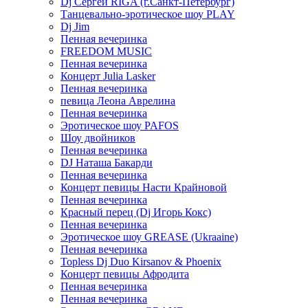
Dj Сергей RIGA (г.Санкт-Петербург)
Танцевально-эротическое шоу PLAY
Dj Jim
Пенная вечеринка
FREEDOM MUSIC
Пенная вечеринка
Концерт Julia Lasker
Пенная вечеринка
певица Леона Аврелина
Пенная вечеринка
Эротическое шоу PAFOS
Шоу двойников
Пенная вечеринка
DJ Наташа Бакарди
Пенная вечеринка
Концерт певицы Насти Крайновой
Пенная вечеринка
Красный перец (Dj Игорь Кокс)
Пенная вечеринка
Эротическое шоу GREASE (Ukraaine)
Пенная вечеринка
Topless Dj Duo Kirsanov & Phoenix
Концерт певицы Афродита
Пенная вечеринка
Пенная вечеринка