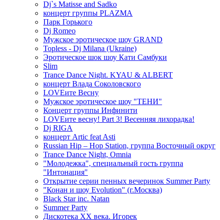
Dj`s Matisse and Sadko
концерт группы PLAZMA
Парк Горького
Dj Romeo
Мужское эротическое шоу GRAND
Topless - Dj Milana (Ukraine)
Эротическое шок шоу Кати Самбуки
Slim
Trance Dance Night. KYAU & ALBERT
концерт Влада Соколовского
LOVEите Весну
Мужское эротическое шоу "ТЕНИ"
Концерт группы Инфинити
LOVEите весну! Part 3! Весенняя лихорадка!
Dj RIGA
концерт Artic feat Asti
Russian Hip – Hop Station, группа Восточный округ
Trance Dance Night, Omnia
"Молодежка", специальный гость группа
"Интонация"
Открытие серии пенных вечеринок Summer Party
"Конан и шоу Evolution" (г.Москва)
Black Star inc. Natan
Summer Party
Дискотека ХХ века. Игорек