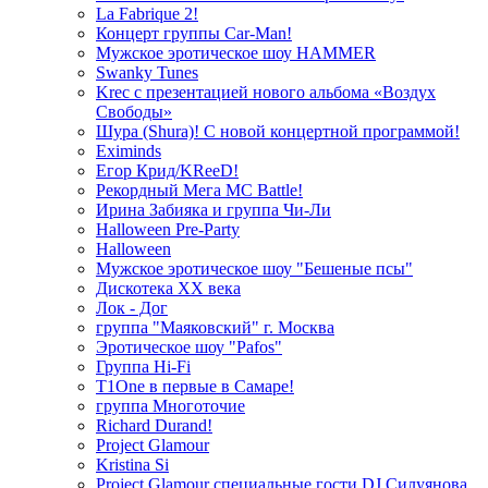
La Fabrique 2!
Концерт группы Car-Man!
Мужское эротическое шоу HAMMER
Swanky Tunes
Krec с презентацией нового альбома «Воздух
Свободы»
Шура (Shura)! С новой концертной программой!
Eximinds
Егор Крид/KReeD!
Рекордный Мега МС Battle!
Ирина Забияка и группа Чи-Ли
Halloween Pre-Party
Halloween
Мужское эротическое шоу "Бешеные псы"
Дискотека ХХ века
Лок - Дог
группа "Маяковский" г. Москва
Эротическое шоу "Pafos"
Группа Hi-Fi
T1One в первые в Самаре!
группа Многоточие
Richard Durand!
Project Glamour
Kristina Si
Project Glamour специальные гости DJ Силуянова