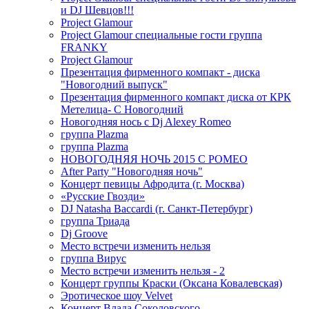
и DJ Шевцов!!!
Project Glamour
Project Glamour специальные гости группа
FRANKY
Project Glamour
Презентация фирменного компакт - диска
"Новогодний выпуск"
Презентация фирменного компакт диска от КРК
Метелица- С Новогодний
Новогодняя нось с Dj Alexey Romeo
группа Plazma
группа Plazma
НОВОГОДНЯЯ НОЧЬ 2015 C РОМЕО
After Party "Новогодняя ночь"
Концерт певицы Афродита (г. Москва)
«Русские Гвозди»
DJ Natasha Baccardi (г. Санкт-Петербург)
группа Триада
Dj Groove
Место встречи изменить нельзя
группа Вирус
Место встречи изменить нельзя - 2
Концерт группы Краски (Оксана Ковалевская)
Эротическое шоу Velvet
Концерт Влада Соколовского