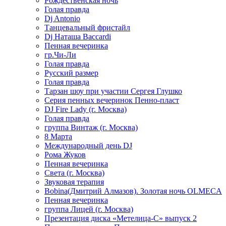
Рождественская ночь
Голая правда
Dj Antonio
Танцевальный фристайл
Dj Наташа Baccardi
Пенная вечеринка
гр.Чи-Ли
Голая правда
Русский размер
Голая правда
Тарзан шоу при участии Сергея Глушко
Серия пенных вечеринок Пенно-пласт
DJ Fire Lady (г. Москва)
Голая правда
группа Винтаж (г. Москва)
8 Марта
Международный день DJ
Рома Жуков
Пенная вечеринка
Света (г. Москва)
Звуковая терапия
Bobina(Дмитрий Алмазов). Золотая ночь OLMECA
Пенная вечеринка
группа Лицей (г. Москва)
Презентация диска «Метелица-С» выпуск 2