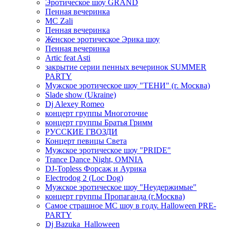
Эротическое шоу GRAND
Пенная вечеринка
MC Zali
Пенная вечеринка
Женское эротическое Эрика шоу
Пенная вечеринка
Artic feat Asti
закрытие серии пенных вечеринок SUMMER
PARTY
Мужское эротическое шоу "ТЕНИ" (г. Москва)
Slade show (Ukraine)
Dj Alexey Romeo
концерт группы Многоточие
концерт группы Братья Гримм
РУССКИЕ ГВОЗДИ
Концерт певицы Света
Мужское эротическое шоу "PRIDE"
Trance Dance Night, OMNIA
DJ-Topless Форсаж и Аурика
Electrodog 2 (Loc Dog)
Мужское эротическое шоу "Неудержимые"
концерт группы Пропаганда (г.Москва)
Самое страшное МС шоу в году. Halloween PRE-
PARTY
Dj Bazuka_Halloween