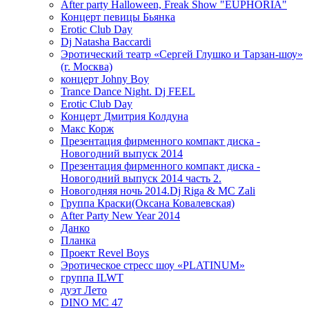
After party Halloween, Freak Show "EUPHORIA"
Концерт певицы Бьянка
Erotic Club Day
Dj Natasha Baccardi
Эротический театр «Сергей Глушко и Тарзан-шоу»
(г. Москва)
концерт Johny Boy
Trance Dance Night. Dj FEEL
Erotic Club Day
Концерт Дмитрия Колдуна
Макс Корж
Презентация фирменного компакт диска -
Новогодний выпуск 2014
Презентация фирменного компакт диска -
Новогодний выпуск 2014 часть 2.
Новогодняя ночь 2014.Dj Riga & MC Zali
Группа Краски(Оксана Ковалевская)
After Party New Year 2014
Данко
Планка
Проект Revel Boys
Эротическое стресс шоу «PLATINUM»
группа ILWT
дуэт Лето
DINO MC 47