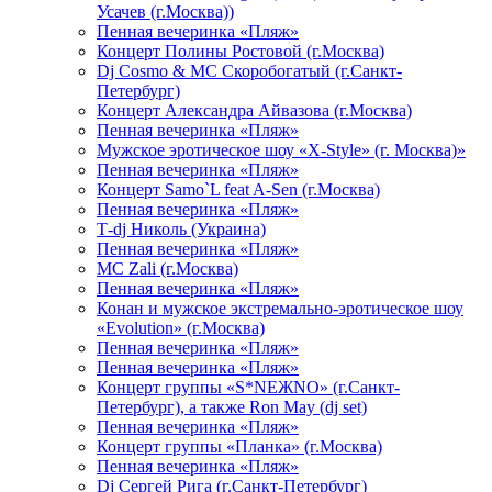
Усачев (г.Москва))
Пенная вечеринка «Пляж»
Концерт Полины Ростовой (г.Москва)
Dj Cosmo & МС Скоробогатый (г.Санкт-
Петербург)
Концерт Александра Айвазова (г.Москва)
Пенная вечеринка «Пляж»
Мужское эротическое шоу «X-Style» (г. Москва)»
Пенная вечеринка «Пляж»
Концерт Samo`L feat A-Sen (г.Москва)
Пенная вечеринка «Пляж»
Т-dj Николь (Украина)
Пенная вечеринка «Пляж»
МС Zali (г.Москва)
Пенная вечеринка «Пляж»
Конан и мужское экстремально-эротическое шоу
«Evolution» (г.Москва)
Пенная вечеринка «Пляж»
Пенная вечеринка «Пляж»
Концерт группы «S*NEЖNO» (г.Санкт-
Петербург), а также Ron May (dj set)
Пенная вечеринка «Пляж»
Концерт группы «Планка» (г.Москва)
Пенная вечеринка «Пляж»
Dj Сергей Рига (г.Санкт-Петербург)