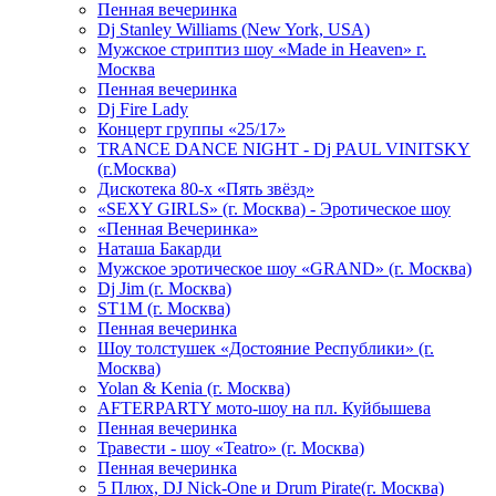
Пенная вечеринка
Dj Stanley Williams (New York, USA)
Мужское стриптиз шоу «Made in Heaven» г.
Москва
Пенная вечеринка
Dj Fire Lady
Концерт группы «25/17»
TRANCE DANCE NIGHT - Dj PAUL VINITSKY
(г.Москва)
Дискотека 80-х «Пять звёзд»
«SEXY GIRLS» (г. Москва) - Эротическое шоу
«Пенная Вечеринка»
Hаташа Бакарди
Мужское эротическое шоу «GRAND» (г. Москва)
Dj Jim (г. Москва)
ST1M (г. Москва)
Пенная вечеринка
Шоу толстушек «Достояние Республики» (г.
Москва)
Yolan & Kenia (г. Москва)
AFTERPARTY мото-шоу на пл. Куйбышева
Пенная вечеринка
Травести - шоу «Teatro» (г. Москва)
Пенная вечеринка
5 Плюх, DJ Nick-One и Drum Pirate(г. Москва)