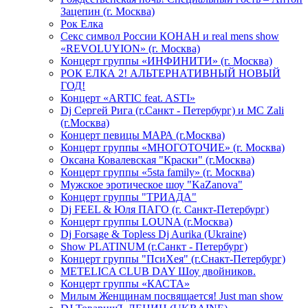
Зацепин (г. Москва)
Рок Елка
Секс символ России КОНАН и real mens show
«REVOLUYION» (г. Москва)
Концерт группы «ИНФИНИТИ» (г. Москва)
РОК ЕЛКА 2! АЛЬТЕРНАТИВНЫЙ НОВЫЙ
ГОД!
Концерт «ARTIC feat. ASTI»
Dj Сергей Рига (г.Санкт - Петербург) и MC Zali
(г.Москва)
Концерт певицы МАРА (г.Москва)
Концерт группы «МНОГОТОЧИЕ» (г. Москва)
Оксана Ковалевская "Краски" (г.Москва)
Концерт группы «5sta family» (г. Москва)
Мужское эротическое шоу "KaZanova"
Концерт группы "ТРИАДА"
Dj FEEL & Юля ПАГО (г. Санкт-Петербург)
Концерт группы LOUNA (г.Москва)
Dj Forsage & Topless Dj Aurika (Ukraine)
Show PLATINUM (г.Санкт - Петербург)
Концерт группы "ПсиХея" (г.Снакт-Петербург)
METELICA CLUB DAY Шоу двойников.
Концерт группы «КАСТА»
Милым Женщинам посвящается! Just man show