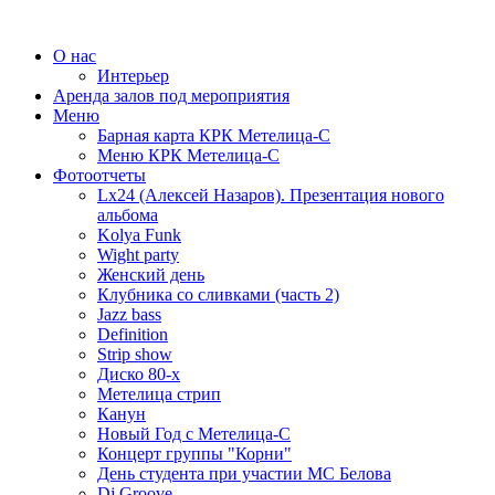
О нас
Интерьер
Аренда залов под мероприятия
Меню
Барная карта КРК Метелица-С
Меню КРК Метелица-С
Фотоотчеты
Lx24 (Алексей Назаров). Презентация нового
альбома
Kolya Funk
Wight party
Женский день
Клубника со сливками (часть 2)
Jazz bass
Definition
Strip show
Диско 80-х
Метелица стрип
Канун
Новый Год с Метелица-С
Концерт группы "Корни"
День студента при участии МС Белова
Dj Groove