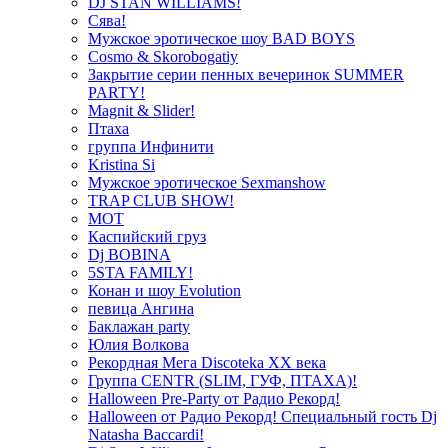
DJ STAN WILLIAMS!
Сява!
Мужское эротическое шоу BAD BOYS
Cosmo & Skorobogatiy
Закрытие серии пенных вечеринок SUMMER
PARTY!
Magnit & Slider!
Птаха
группа Инфинити
Kristina Si
Мужское эротическое Sexmanshow
TRAP CLUB SHOW!
МОТ
Каспийский груз
Dj BOBINA
5STA FAMILY!
Конан и шоу Evolution
певица Ангина
Баклажан party
Юлия Волкова
Рекордная Мега Discoteka XX века
Группа CENTR (SLIM, ГУФ, ПТАХА)!
Halloween Pre-Party от Радио Рекорд!
Halloween от Радио Рекорд! Специальный гость Dj
Natasha Baccardi!