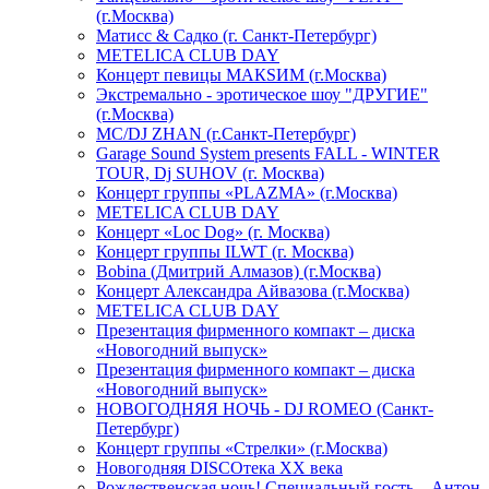
(г.Москва)
Матисс & Садко (г. Санкт-Петербург)
METELICA CLUB DAY
Концерт певицы МАКSИМ (г.Москва)
Экстремально - эротическое шоу "ДРУГИЕ"
(г.Москва)
МС/DJ ZHAN (г.Санкт-Петербург)
Garage Sound System presents FALL - WINTER
TOUR, Dj SUHOV (г. Москва)
Концерт группы «PLAZMA» (г.Москва)
METELICA CLUB DAY
Концерт «Loc Dog» (г. Москва)
Концерт группы ILWT (г. Москва)
Bobina (Дмитрий Алмазов) (г.Москва)
Концерт Александра Айвазова (г.Москва)
METELICA CLUB DAY
Презентация фирменного компакт – диска
«Новогодний выпуск»
Презентация фирменного компакт – диска
«Новогодний выпуск»
НОВОГОДНЯЯ НОЧЬ - DJ ROMEO (Санкт-
Петербург)
Концерт группы «Стрелки» (г.Москва)
Новогодняя DISCOтека ХХ века
Рождественская ночь! Специальный гость – Антон