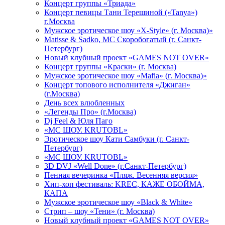
Концерт группы «Триада»
Концерт певицы Тани Терешиной («Tanya»)
г.Москва
Мужское эротическое шоу «X-Style» (г. Москва)»
Matissе & Sadko, MC Скоробогатый (г. Санкт-
Петербург)
Новый клубный проект «GAMES NOT OVER»
Концерт группы «Краски» (г. Москва)
Мужское эротическое шоу «Mafia» (г. Москва)»
Концерт топового исполнителя «Джиган»
(г.Москва)
День всех влюбленных
«Легенды Про» (г.Москва)
Dj Feel & Юля Паго
«МС ШОУ. KRUTOBL»
Эротическое шоу Кати Самбуки (г. Санкт-
Петербург)
«МС ШОУ. KRUTOBL»
3D DVJ «Well Done» (г.Санкт-Петербург)
Пенная вечеринка «Пляж. Весенняя версия»
Хип-хоп фестиваль: KREC, КАЖЕ ОБОЙМА,
КАПА
Мужское эротическое шоу «Black & White»
Стрип – шоу «Тени» (г. Москва)
Новый клубный проект «GAMES NOT OVER»