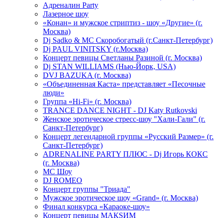
Адреналин Party
Лазерное шоу
«Конан» и мужское стриптиз - шоу «Другие» (г.
Москва)
Dj Sadko & МС Скоробогатый (г.Санкт-Петербург)
Dj PAUL VINITSKY (г.Москва)
Концерт певицы Светланы Разиной (г. Москва)
Dj STAN WILLIAMS (Нью-Йорк, USA)
DVJ BAZUKA (г. Москва)
«Объединенная Каста» представляет «Песочные
люди»
Группа «Hi-Fi» (г. Москва)
TRANCE DANCE NIGHT - DJ Katy Rutkovski
Женское эротическое стресс-шоу "Хали-Гали" (г.
Санкт-Петербург)
Концерт легендарной группы «Русский Размер» (г.
Санкт-Петербург)
ADRENALINE PARTY ПЛЮС - Dj Игорь КОКС
(г. Москва)
MC Шоу
DJ ROMEO
Концерт группы "Триада"
Мужское эротическое шоу «Grand» (г. Москва)
Финал конкурса «Караоке-шоу»
Концерт певицы МАКSИМ