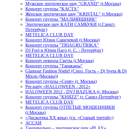
Мужское эротическое шоу "GRAND" (г.Москва)
Концерт группы "КАСТА"
Женское эротическое шоу "KRISTAL" (г.Москва)
Концерт группы "МАЛЬЧИШНИК"
Эротическое шоу КАТИ САМБУКИ (г.Санкт-
Петербург)
METELICA CLUB DAY
Концерт Юлии Савичевой (г.Москва)
Концерт группы "TRIAGRUTRIKA"
DJ Feel и Юлия Паго (г. С. - Петербург)
METELICA CLUB DAY
Концерт певицы Светы (г.Москва)
Концерт группы "Тараканы"
Glamour Fashion Night! (Спец. Гость – Dj Sveta & Dj
Mixon (Москва))
Концерт группы «Centr» (г. Москва)
Pre-party «HALLOWEEN - 2012»
HALOWEEN 2012 - DVJ BAZUKA (г. Москва)
Концерт группы "КНЯZZ" (г. Санкт-Петербург)
METELICA CLUB DAY
Концерт группы ОТПЕТЫЕ МОШЕННИКИ
(г.Москва)
«Дискотека ХХ века» (гр. «Старый третий»)
АССАИ
Танцевально – эротическое шоу «PLAY»