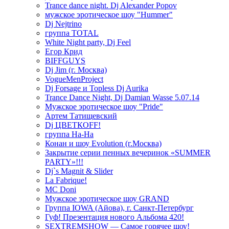
Trance dance night. Dj Alexander Popov
мужское эротическое шоу "Hummer"
Dj Nejtrino
группа TOTAL
White Night party, Dj Feel
Егор Крид
BIFFGUYS
Dj Jim (г. Москва)
VogueMenProject
Dj Forsage и Topless Dj Aurika
Trance Dance Night, Dj Damian Wasse 5.07.14
Мужское эротическое шоу "Pride"
Артем Татищевский
Dj ЦВЕТКOFF!
группа На-На
Конан и шоу Evolution (г.Москва)
Закрытие серии пенных вечеринок «SUMMER
PARTY»!!!
Dj`s Magnit & Slider
La Fabrique!
MC Doni
Мужское эротическое шоу GRAND
Группа IOWA (Айова), г. Санкт-Петербург
Гуф! Презентация нового Альбома 420!
SEXTREMSHOW — Самое горячее шоу!