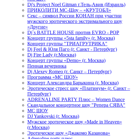
Dj's Project Noel Gitman г.Тель-Авив (Израиль)
ПРИКОЛИТИ МС-Шоу – «КРУТОБЛ»
Секс – символ России КОНАН при участии
мужского эротического экстримального шоу
«Другие»
Dj`s BATTLE HOUSE против EVRO - POP
Концерт группы «5sta family» (г. Москва)
Концерт группы "ТРИАГРУТРИКА"
Dj Feel & Юля Паго (г. Санкт - Петербург)
Dj Fire Lady (г.Москва)
Концерт группы «Demo» (г. Москва)
Пенная вечеринка
Dj Alexey Romeo (г. Санкт – Петербург)
Программа «МС ШОУ»
Концерт Александра Барыкина (г. Москва)
Эротическое стресс шоу «Платинум» (г. Санкт –
Петербург)
ADRENALINE PARTY Плюс – Women Dance
Скандальное концертное шоу "Репера СЯВА"
МС ШОУ
DJ Yankovski (г. Москва)
Мужское эротическое шоу «Made in Heaven»
(г.Москва)
Эротическое шоу «Джакомо Казанова»
Adrenaline party плюс