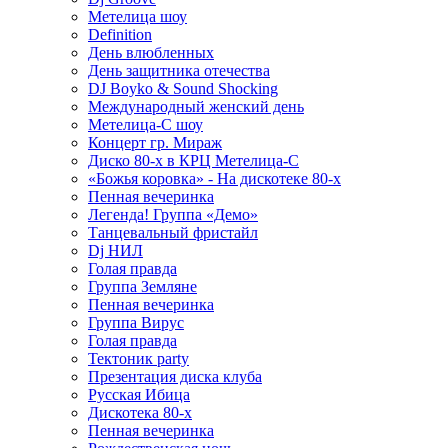
Метелица шоу
Definition
День влюбленных
День защитника отечества
DJ Boyko & Sound Shocking
Международный женский день
Метелица-С шоу
Концерт гр. Мираж
Диско 80-х в КРЦ Метелица-С
«Божья коровка» - На дискотеке 80-х
Пенная вечеринка
Легенда! Группа «Демо»
Танцевальный фристайл
Dj НИЛ
Голая правда
Группа Земляне
Пенная вечеринка
Группа Вирус
Голая правда
Тектоник party
Презентация диска клуба
Русская Ибица
Дискотека 80-х
Пенная вечеринка