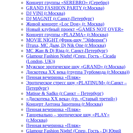
Концерт группы «SEREBRO» (Серебро)
GRAND FASHION PARTY (г.Москва)
DJ VINI (г.Москва)
DJ MAGNIT (г.Санкт-Петербург)
Живой концерт «Loc Dog» (г. Москва)
Новый клубный проект «GAMES NOT OVER»
Концерт группы «PLAZMA» (г.Москва)
MOVIE NIGHT (Фрик-шоу "Эйфория")
Птаха, МС Дым, Dj Nik One (г.Москва)
МС Жан & Dj Riga (г. Санкт-Петербург)
Glamour Fashion Night! (Спец. Гость - Cicada
(London, UK))
Мужское эротическое шоу «GRAND» (г.Москва)
Дискотека XX века (группа Турбомода (г.Москва))
Пенная вечеринка «Пляж»
Эротическое стресс шоу «PLATINUM» (г.Санкт –
Петербург)
Matisse & Sadko (г.Санкт – Петербург)
«Дискотека ХХ века» (гр. «Старый третий»)
Концерт Антона Зацепина (г.Москва)
Пенная вечеринка «Пляж»
Танцевально – эротическое шоу «PLAY»
(г.Москва)
Пенная вечеринка «Пляж»
Glamour Fashion Night! (Спец. Гость - Dj Юрий