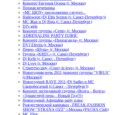
Концерт Евгения Осина (г. Москва)
Пенная вечеринка
«МС ШОУ» продолжение следует...
Halloween (Dj Ellis Sexton (г. Санкт-Петербург))
МС Жан и Dj Riga (г. Санкт-Петербург)
DJ's girls
Концерт группы «Centr» (г. Москва)
ADRENALINE PARTY ПЛЮС
Концерт группы «Пропаганда» (г. Москва)
DVJ Electra (г. Москва)
Певец «Шура» (г. Москва)
Группа «KREC» (г. Санкт-Петербург)
Dj Kefir (г. Санкт - Петербург)
Dj Lvov (г. Москва)
Стриптиз шоу «Crazy in love» (г. Москва)
Новогодняя ночь 2011 (концерт группы "VIRUS"
(г.Москва))
Новогодний RAVE 2011 (Dj Sadko и MC
Скоробогатый (г.Санкт – Петербург))
Концерт легендарной группы «Волга – Волга»
«Здравствуй пена – Новый Год!!!»
Новогодний Adrenaline party плюс
Рождественский карнавал - FREAK-FASHION
SHOW "STRANA OZZ" г.Москва (PACHA Club)
MC Шоу