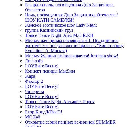
Рекордна ночь, посвященная Дню Защитника
Отечества
Ночь, посвященная Дню Защитника Отечества!
ШОУ КАТИ САМБУКИ!
Женское эротическое шоу Lady Night
группа Каспийский груз
Trance Dance Night. Alex M.O.R.P.H
Милым женщинам посвящается!!! Праздничное
эротическое представление проекта: "Конан и шоу
Evolution" (г. Москва)
Милым Женщинам посвящается! Just man show!
Лигалайз
LOVEите Весну!
Концерт певицы МакSим
Жара
Фактор-2
LOVEите Весну!
Чичерина
LOVEите Весну!
Trance Dance Night. Alexander Popov
LOVEите Весну!
Егор Крид/KReeD!
MC Zali
Открытие серии пенных вечеринок SUMMER