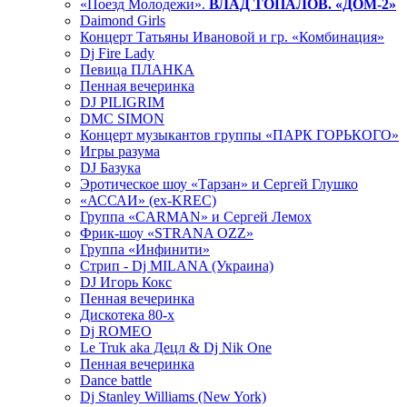
«Поезд Молодежи».
ВЛАД ТОПАЛОВ. «ДОМ-2»
Daimond Girls
Концерт Татьяны Ивановой и гр. «Комбинация»
Dj Fire Lady
Певица ПЛАНКА
Пенная вечеринка
DJ PILIGRIM
DMC SIMON
Концерт музыкантов группы «ПАРК ГОРЬКОГО»
Игры разума
DJ Базука
Эротическое шоу «Тарзан» и Сергей Глушко
«АССАИ» (ex-KREC)
Группа «CARMAN» и Сергей Лемох
Фрик-шоу «STRANA OZZ»
Группа «Инфинити»
Стрип - Dj MILANA (Украина)
DJ Игорь Кокс
Пенная вечеринка
Дискотека 80-х
Dj ROMEO
Le Truk aka Децл & Dj Nik One
Пенная вечеринка
Dance battle
Dj Stanley Williams (New York)