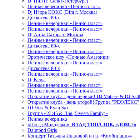
Dj Нил (г. Санкт-Петербург)
Пенная вечеринка «Пенно-пласт»
Dj Игорь КОКС (Dfm г. Москва)
Дискотека 80-х
Пенные вечеринки «Пенно-пласт»
Пенные вечеринки «Пенно-пласт»
Dj Анна Сахара г. Москва
Пенные вечеринки «Пенно-пласт»
Дискотека 80-х
Пенные вечеринки «Пенно-пласт»
Эротическое шоу «Ночные Амазонки»
Пенные вечеринки «Пенно-пласт»
Дискотека 80-х
Пенные вечеринки «Пенно-пласт»
Dj Kenia
Пенные вечеринки «Пенно-пласт»
Пенные вечеринки «Пенно-пласт»
Открытие клуба - день первый! DJ Matisse & DJ Sad
Открытие клуба - день второй! Группа "РЕФЛЕКС"
DJ Нил & Evan Sax
Группа «23:45 & Лоя (5ivesta Family)»
Пенная вечеринка
«Поезд Молодежи».
ВЛАД ТОПАЛОВ. «ДОМ-2»
Daimond Girls
Концерт Татьяны Ивановой и гр. «Комбинация»