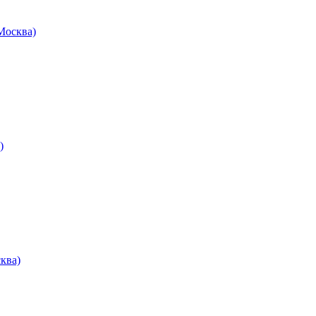
осква)
)
ква)