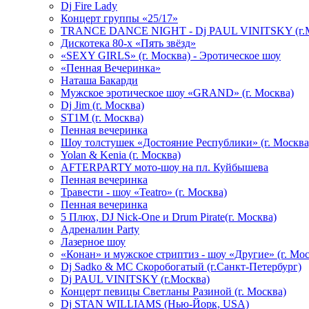
Dj Fire Lady
Концерт группы «25/17»
TRANCE DANCE NIGHT - Dj PAUL VINITSKY (г.М
Дискотека 80-х «Пять звёзд»
«SEXY GIRLS» (г. Москва) - Эротическое шоу
«Пенная Вечеринка»
Hаташа Бакарди
Мужское эротическое шоу «GRAND» (г. Москва)
Dj Jim (г. Москва)
ST1M (г. Москва)
Пенная вечеринка
Шоу толстушек «Достояние Республики» (г. Москва
Yolan & Kenia (г. Москва)
AFTERPARTY мото-шоу на пл. Куйбышева
Пенная вечеринка
Травести - шоу «Teatro» (г. Москва)
Пенная вечеринка
5 Плюх, DJ Nick-One и Drum Pirate(г. Москва)
Адреналин Party
Лазерное шоу
«Конан» и мужское стриптиз - шоу «Другие» (г. Мос
Dj Sadko & МС Скоробогатый (г.Санкт-Петербург)
Dj PAUL VINITSKY (г.Москва)
Концерт певицы Светланы Разиной (г. Москва)
Dj STAN WILLIAMS (Нью-Йорк, USA)