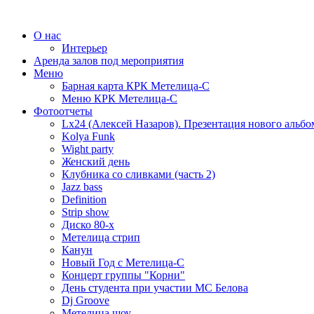
О нас
Интерьер
Аренда залов под мероприятия
Меню
Барная карта КРК Метелица-С
Меню КРК Метелица-С
Фотоотчеты
Lx24 (Алексей Назаров). Презентация нового альбо
Kolya Funk
Wight party
Женский день
Клубника со сливками (часть 2)
Jazz bass
Definition
Strip show
Диско 80-х
Метелица стрип
Канун
Новый Год с Метелица-С
Концерт группы "Корни"
День студента при участии МС Белова
Dj Groove
Метелица шоу