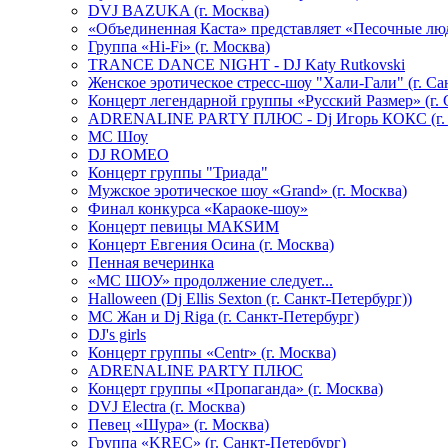
DVJ BAZUKA (г. Москва)
«Объединенная Каста» представляет «Песочные лю
Группа «Hi-Fi» (г. Москва)
TRANCE DANCE NIGHT - DJ Katy Rutkovski
Женское эротическое стресс-шоу "Хали-Гали" (г. Са
Концерт легендарной группы «Русский Размер» (г. 
ADRENALINE PARTY ПЛЮС - Dj Игорь КОКС (г. 
MC Шоу
DJ ROMEO
Концерт группы "Триада"
Мужское эротическое шоу «Grand» (г. Москва)
Финал конкурса «Караоке-шоу»
Концерт певицы МАКSИМ
Концерт Евгения Осина (г. Москва)
Пенная вечеринка
«МС ШОУ» продолжение следует...
Halloween (Dj Ellis Sexton (г. Санкт-Петербург))
МС Жан и Dj Riga (г. Санкт-Петербург)
DJ's girls
Концерт группы «Centr» (г. Москва)
ADRENALINE PARTY ПЛЮС
Концерт группы «Пропаганда» (г. Москва)
DVJ Electra (г. Москва)
Певец «Шура» (г. Москва)
Группа «KREC» (г. Санкт-Петербург)