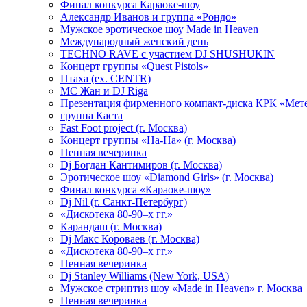
Финал конкурса Караоке-шоу
Александр Иванов и группа «Рондо»
Мужское эротическое шоу Made in Heaven
Международный женский день
TECHNO RAVE с участием DJ SHUSHUKIN
Концерт группы «Quest Pistols»
Птаха (ex. CENTR)
МС Жан и DJ Riga
Презентация фирменного компакт-диска КРК «Мет
группа Каста
Fast Foot project (г. Москва)
Концерт группы «На-На» (г. Москва)
Пенная вечеринка
Dj Богдан Кантимиров (г. Москва)
Эротическое шоу «Diamond Girls» (г. Москва)
Финал конкурса «Караоке-шоу»
Dj Nil (г. Санкт-Петербург)
«Дискотека 80-90–х гг.»
Карандаш (г. Москва)
Dj Макс Короваев (г. Москва)
«Дискотека 80-90–х гг.»
Пенная вечеринка
Dj Stanley Williams (New York, USA)
Мужское стриптиз шоу «Made in Heaven» г. Москва
Пенная вечеринка