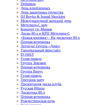
Definition
День влюбленных
День защитника отечества
DJ Boyko & Sound Shocking
Международный женский день
Метелица-С шоу
Концерт гр. Мираж
Диско 80-х в КРЦ Метелица-С
«Божья коровка» - На дискотеке 80-х
Пенная вечеринка
Легенда! Группа «Демо»
Танцевальный фристайл
Dj НИЛ
Голая правда
Группа Земляне
Пенная вечеринка
Группа Вирус
Голая правда
Тектоник party
Презентация диска клуба
Русская Ибица
Дискотека 80-х
Пенная вечеринка
Рождественская ночь