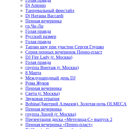
Голая правда
Dj Antonio
Танцевальный фристайл
Dj Наташа Baccardi
Пенная вечеринка
гр.Чи-Ли
Голая правда
Русский размер
Голая правда
Тарзан шоу при участии Сергея Глушко
Серия пенных вечеринок Пенно-пласт
DJ Fire Lady (г. Москва)
Голая правда
группа Винтаж (г. Москва)
8 Марта
Международный день DJ
Рома Жуков
Пенная вечеринка
Света (г. Москва)
Звуковая терапия
Bobina(Дмитрий Алмазов). Золотая ночь OLMECA
Пенная вечеринка
группа Лицей (г. Москва)
Презентация диска «Метелица-С» выпуск 2
Пенная вечеринка «Пенно-пласт»