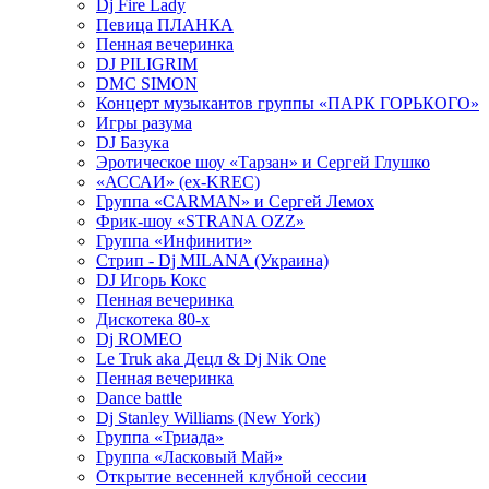
Dj Fire Lady
Певица ПЛАНКА
Пенная вечеринка
DJ PILIGRIM
DMC SIMON
Концерт музыкантов группы «ПАРК ГОРЬКОГО»
Игры разума
DJ Базука
Эротическое шоу «Тарзан» и Сергей Глушко
«АССАИ» (ex-KREC)
Группа «CARMAN» и Сергей Лемох
Фрик-шоу «STRANA OZZ»
Группа «Инфинити»
Стрип - Dj MILANA (Украина)
DJ Игорь Кокс
Пенная вечеринка
Дискотека 80-х
Dj ROMEO
Le Truk aka Децл & Dj Nik One
Пенная вечеринка
Dance battle
Dj Stanley Williams (New York)
Группа «Триада»
Группа «Ласковый Май»
Открытие весенней клубной сессии