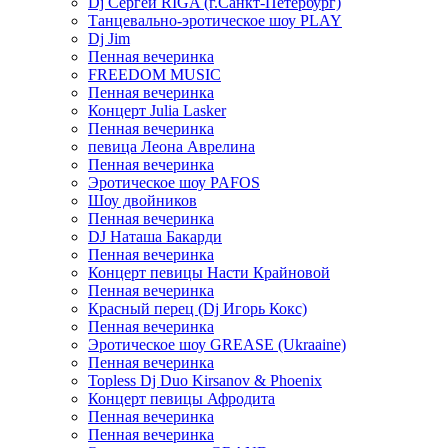
Dj Сергей RIGA (г.Санкт-Петербург)
Танцевально-эротическое шоу PLAY
Dj Jim
Пенная вечеринка
FREEDOM MUSIC
Пенная вечеринка
Концерт Julia Lasker
Пенная вечеринка
певица Леона Аврелина
Пенная вечеринка
Эротическое шоу PAFOS
Шоу двойников
Пенная вечеринка
DJ Наташа Бакарди
Пенная вечеринка
Концерт певицы Насти Крайновой
Пенная вечеринка
Красный перец (Dj Игорь Кокс)
Пенная вечеринка
Эротическое шоу GREASE (Ukraaine)
Пенная вечеринка
Topless Dj Duo Kirsanov & Phoenix
Концерт певицы Афродита
Пенная вечеринка
Пенная вечеринка