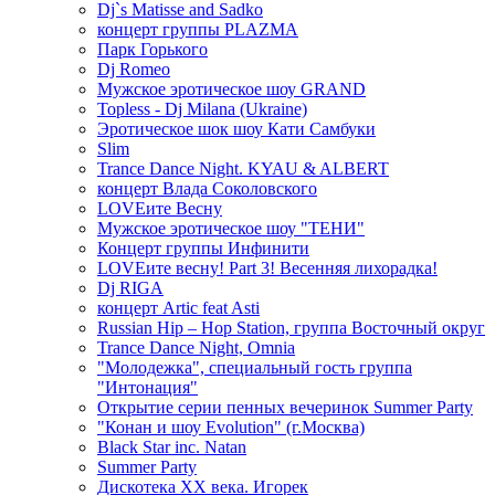
Dj`s Matisse and Sadko
концерт группы PLAZMA
Парк Горького
Dj Romeo
Мужское эротическое шоу GRAND
Topless - Dj Milana (Ukraine)
Эротическое шок шоу Кати Самбуки
Slim
Trance Dance Night. KYAU & ALBERT
концерт Влада Соколовского
LOVEите Весну
Мужское эротическое шоу "ТЕНИ"
Концерт группы Инфинити
LOVEите весну! Part 3! Весенняя лихорадка!
Dj RIGA
концерт Artic feat Asti
Russian Hip – Hop Station, группа Восточный округ
Trance Dance Night, Omnia
"Молодежка", специальный гость группа
"Интонация"
Открытие серии пенных вечеринок Summer Party
"Конан и шоу Evolution" (г.Москва)
Black Star inc. Natan
Summer Party
Дискотека ХХ века. Игорек