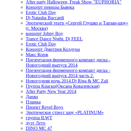
After party Halloween, Freak Show "EUPHORIA"
Концерт певицы Бьянка
Erotic Club Day
Dj Natasha Baccardi
Эротический театр «Сергей Глушко и Тарзан-шоу»
(г. Москва)
концерт Johny Boy
Trance Dance Night. Dj FEEL
Erotic Club Day
Концерт Дмитрия Колдуна
Макс Корж
Презентация фирменного компакт диска -
Новогодний выпуск 2014
Презентация фирменного компакт диска -
Новогодний выпуск 2014 часть 2.
Новогодняя ночь 2014.Dj Riga & MC Zali
Группа Краски(Оксана Ковалевская)
After Party New Year 2014
Данко
Планка
Проект Revel Boys
Эротическое стресс шоу «PLATINUM»
группа ILWT
дуэт Лето
DINO MC 47