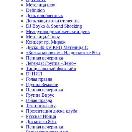
Метелица шоу
Definition
День влюбленных
День защитника отечества
DJ Boyko & Sound Shocking
Международный женский день
Метелица-С шоу
Концерт гр. Мираж
Диско 80-х в КРЦ Метелица-С
«Божья коровка» - На дискотеке 80-х
Пенная вечеринка
Легенда! Группа «Демо»
Танцевальный фристайл
Dj НИЛ
Голая правда
Группа Земляне
Пенная вечеринка
Группа Вирус
Голая правда
Тектоник party
Презентация диска клуба
Русская Ибица
Дискотека 80-х
Пенная вечеринка