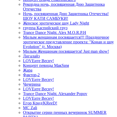
Рекордна ночь, посвященная Дню Защитника
Отечества
Ночь, посвященная Дню Защитника Отечества!
ШОУ КАТИ САМБУКИ!
Женское эротическое шоу Lady Night
группа Каспийский груз
Trance Dance Night. Alex M.O.R.P.H
Милым женщинам посвящается!!! Праздничное
эротическое представление проекта: "Конан и шоу
Evolution" (г. Москва)
Милым Женщинам посвящается! Just man show!
Лигалайз
LOVEите Весну!
Концерт певицы МакSим
Жара
Фактор-2
LOVEите Весну!
Чичерина
LOVEите Весну!
Trance Dance Night. Alexander Popov
LOVEите Весну!
Егор Крид/KReeD!
MC Zali
Открытие серии пенных вечеринок SUMMER