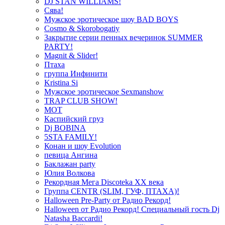
DJ STAN WILLIAMS!
Сява!
Мужское эротическое шоу BAD BOYS
Cosmo & Skorobogatiy
Закрытие серии пенных вечеринок SUMMER
PARTY!
Magnit & Slider!
Птаха
группа Инфинити
Kristina Si
Мужское эротическое Sexmanshow
TRAP CLUB SHOW!
МОТ
Каспийский груз
Dj BOBINA
5STA FAMILY!
Конан и шоу Evolution
певица Ангина
Баклажан party
Юлия Волкова
Рекордная Мега Discoteka XX века
Группа CENTR (SLIM, ГУФ, ПТАХА)!
Halloween Pre-Party от Радио Рекорд!
Halloween от Радио Рекорд! Специальный гость Dj
Natasha Baccardi!