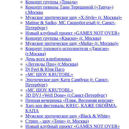
Концерт группы «Триада»
Концерт певицы Тани Терешиной («Tanya»)
г.Москва
Мужское эротическое шоу «X-Style» (г. Москва)»
Matissе & Sadko, MC Скоробогатый (г. Санкт-
Петербург)
Новый клубный проект «GAMES NOT OVER»
Концерт группы «Краски» (г. Москва)
Мужское эротическое шоу «Mafia» (г. Москва)»
Концерт топового исполнителя «Джиган»
(г.Москва)
День всех влюбленных
«Легенды Про» (г.Москва)
Dj Feel & Юля Паго
«МС ШОУ. KRUTOBL»
Эротическое шоу Кати Самбуки (г. Санкт-
Петербург)
«МС ШОУ. KRUTOBL»
3D DVJ «Well Done» (г.Санкт-Петербург)
Пенная вечеринка «Пляж. Весенняя версия»
Хип-хоп фестиваль: KREC, КАЖЕ ОБОЙМА,
КАПА
Мужское эротическое шоу «Black & White»
Стрип – шоу «Тени» (г. Москва)
Новый клубный проект «GAMES NOT OVER»