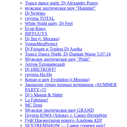
Trance dance night. Dj Alexander Popov
мужское эротическое шоу "Hummer"
Dj Nejtrino
группа TOTAL
White Night party, Dj Feel
Егор Крид
BIFFGUYS
Dj Jim (г. Москва)
VogueMenProject
Dj Forsage и Topless Dj Aurika
Trance Dance Night, Dj Damian Wasse 5.07.14
Мужское эротическое шоу "Pride"
Артем Татищевский
Dj ЦВЕТКOFF!
группа На-На
Конан и шоу Evolution (г.Москва)
Закрытие серии пенных вечеринок «SUMMER
PARTY»!!!
Dj`s Magnit & Slider
La Fabrique!
MC Doni
Мужское эротическое шоу GRAND
Группа IOWA (Айова), г. Санкт-Петербург
Гуф! Презентация нового Альбома 420!
SEXTREMSHOW — Самое горячее шоу!