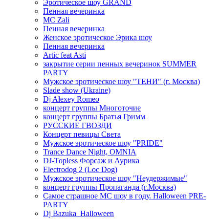
Эротическое шоу GRAND
Пенная вечеринка
MC Zali
Пенная вечеринка
Женское эротическое Эрика шоу
Пенная вечеринка
Artic feat Asti
закрытие серии пенных вечеринок SUMMER
PARTY
Мужское эротическое шоу "ТЕНИ" (г. Москва)
Slade show (Ukraine)
Dj Alexey Romeo
концерт группы Многоточие
концерт группы Братья Гримм
РУССКИЕ ГВОЗДИ
Концерт певицы Света
Мужское эротическое шоу "PRIDE"
Trance Dance Night, OMNIA
DJ-Topless Форсаж и Аурика
Electrodog 2 (Loc Dog)
Мужское эротическое шоу "Неудержимые"
концерт группы Пропаганда (г.Москва)
Самое страшное МС шоу в году. Halloween PRE-
PARTY
Dj Bazuka_Halloween