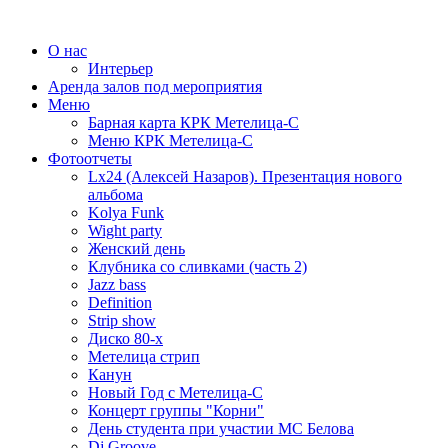
О нас
Интерьер
Аренда залов под мероприятия
Меню
Барная карта КРК Метелица-С
Меню КРК Метелица-С
Фотоотчеты
Lx24 (Алексей Назаров). Презентация нового
альбома
Kolya Funk
Wight party
Женский день
Клубника со сливками (часть 2)
Jazz bass
Definition
Strip show
Диско 80-х
Метелица стрип
Канун
Новый Год с Метелица-С
Концерт группы "Корни"
День студента при участии МС Белова
Dj Groove