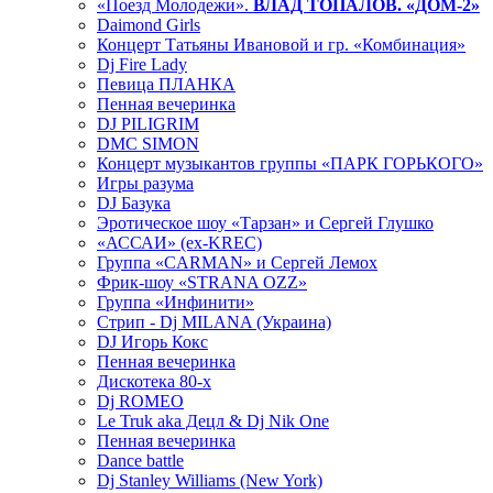
«Поезд Молодежи».
ВЛАД ТОПАЛОВ. «ДОМ-2»
Daimond Girls
Концерт Татьяны Ивановой и гр. «Комбинация»
Dj Fire Lady
Певица ПЛАНКА
Пенная вечеринка
DJ PILIGRIM
DMC SIMON
Концерт музыкантов группы «ПАРК ГОРЬКОГО»
Игры разума
DJ Базука
Эротическое шоу «Тарзан» и Сергей Глушко
«АССАИ» (ex-KREC)
Группа «CARMAN» и Сергей Лемох
Фрик-шоу «STRANA OZZ»
Группа «Инфинити»
Стрип - Dj MILANA (Украина)
DJ Игорь Кокс
Пенная вечеринка
Дискотека 80-х
Dj ROMEO
Le Truk aka Децл & Dj Nik One
Пенная вечеринка
Dance battle
Dj Stanley Williams (New York)