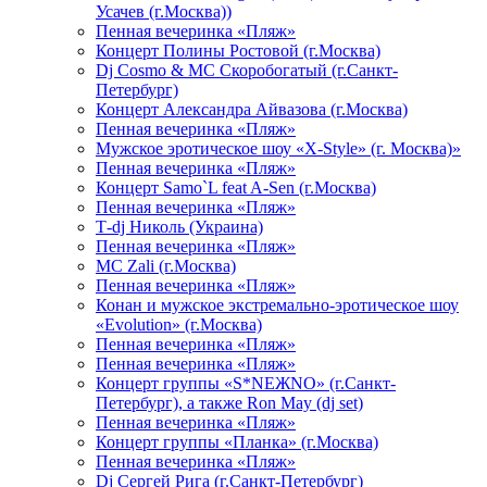
Усачев (г.Москва))
Пенная вечеринка «Пляж»
Концерт Полины Ростовой (г.Москва)
Dj Cosmo & МС Скоробогатый (г.Санкт-
Петербург)
Концерт Александра Айвазова (г.Москва)
Пенная вечеринка «Пляж»
Мужское эротическое шоу «X-Style» (г. Москва)»
Пенная вечеринка «Пляж»
Концерт Samo`L feat A-Sen (г.Москва)
Пенная вечеринка «Пляж»
Т-dj Николь (Украина)
Пенная вечеринка «Пляж»
МС Zali (г.Москва)
Пенная вечеринка «Пляж»
Конан и мужское экстремально-эротическое шоу
«Evolution» (г.Москва)
Пенная вечеринка «Пляж»
Пенная вечеринка «Пляж»
Концерт группы «S*NEЖNO» (г.Санкт-
Петербург), а также Ron May (dj set)
Пенная вечеринка «Пляж»
Концерт группы «Планка» (г.Москва)
Пенная вечеринка «Пляж»
Dj Сергей Рига (г.Санкт-Петербург)