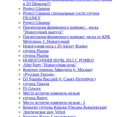
и DJ Шевцов!!!
Project Glamour
Project Glamour специальные гости группа
FRANKY
Project Glamour
Презентация фирменного компакт - диска
"Новогодний выпуск"
Презентация фирменного компакт диска от КРК
Метелица- С Новогодний
Новогодняя нось с Dj Alexey Romeo
группа Plazma
группа Plazma
НОВОГОДНЯЯ НОЧЬ 2015 C РОМЕО
After Party "Новогодняя ночь"
Концерт певицы Афродита (г. Москва)
«Русские Гвозди»
DJ Natasha Baccardi (г. Санкт-Петербург)
группа Триада
Dj Groove
Место встречи изменить нельзя
группа Вирус
Место встречи изменить нельзя - 2
Концерт группы Краски (Оксана Ковалевская)
Эротическое шоу Velvet
Концерт Влада Соколовского