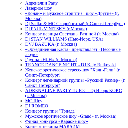
Адреналин Party
Лазерное шоу
«Конан» и мужское стриптиз - шоу «Другие» (г.
Москва)
Dj Sadko & МС Скоробогатый (г.Санкт-Петербург)
Dj PAUL VINITSKY (г.Москва)
Концерт певицы Светланы Разиной (г. Москва)
Dj STAN WILLIAMS (Нью-Йорк, USA)
DVJ BAZUKA (г. Москва)
«Объединенная Каста» представляет «Песочные
люди»
Группа «Hi-Fi» (г. Москва)
TRANCE DANCE NIGHT - DJ Katy Rutkovski
Женское эротическое стресс-шоу "Хали-Гали" (г.
Санкт-Петербург)
Концерт легендарной группы «Русский Размер» (г.
Санкт-Петербург)
ADRENALINE PARTY ПЛЮС - Dj Игорь КОКС
(г. Москва)
MC Шоу
DJ ROMEO
Концерт группы "Триада"
Мужское эротическое шоу «Grand» (г. Москва)
Финал конкурса «Караоке-шоу»
Концерт певицы МАКSИМ