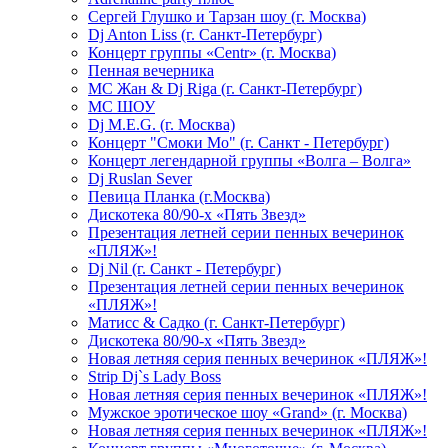
Сергей Глушко и Тарзан шоу (г. Москва)
Dj Anton Liss (г. Санкт-Петербург)
Концерт группы «Centr» (г. Москва)
Пенная вечерника
МС Жан & Dj Riga (г. Санкт-Петербург)
МС ШОУ
Dj M.E.G. (г. Москва)
Концерт "Смоки Мо" (г. Санкт - Петербург)
Концерт легендарной группы «Волга – Волга»
Dj Ruslan Sever
Певица Планка (г.Москва)
Дискотека 80/90-х «Пять Звезд»
Презентация летней серии пенных вечеринок
«ПЛЯЖ»!
Dj Nil (г. Санкт - Петербург)
Презентация летней серии пенных вечеринок
«ПЛЯЖ»!
Матисс & Садко (г. Санкт-Петербург)
Дискотека 80/90-х «Пять Звезд»
Новая летняя серия пенных вечеринок «ПЛЯЖ»!
Strip Dj`s Lady Boss
Новая летняя серия пенных вечеринок «ПЛЯЖ»!
Мужское эротическое шоу «Grand» (г. Москва)
Новая летняя серия пенных вечеринок «ПЛЯЖ»!