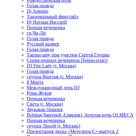
Рождественская ночь
Голая правда
Dj Antonio
Танцевальный фристайл
Dj Наташа Baccardi
Пенная вечеринка
гр.Чи-Ли
Голая правда
Русский размер
Голая правда
Тарзан шоу при участии Сергея Глушко
Серия пенных вечеринок Пенно-пласт
DJ Fire Lady (г. Москва)
Голая правда
группа Винтаж (г. Москва)
8 Марта
Международный день DJ
Рома Жуков
Пенная вечеринка
Света (г. Москва)
Звуковая терапия
Bobina(Дмитрий Алмазов). Золотая ночь OLMECA
Пенная вечеринка
группа Лицей (г. Москва)
Презентация диска «Метелица-С» выпуск 2