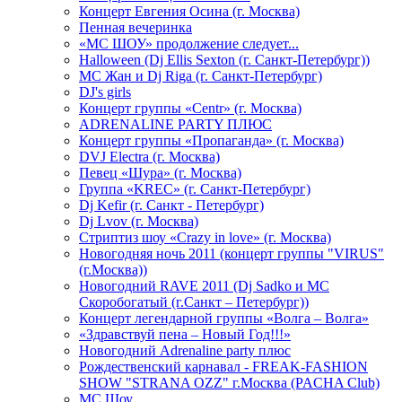
Концерт Евгения Осина (г. Москва)
Пенная вечеринка
«МС ШОУ» продолжение следует...
Halloween (Dj Ellis Sexton (г. Санкт-Петербург))
МС Жан и Dj Riga (г. Санкт-Петербург)
DJ's girls
Концерт группы «Centr» (г. Москва)
ADRENALINE PARTY ПЛЮС
Концерт группы «Пропаганда» (г. Москва)
DVJ Electra (г. Москва)
Певец «Шура» (г. Москва)
Группа «KREC» (г. Санкт-Петербург)
Dj Kefir (г. Санкт - Петербург)
Dj Lvov (г. Москва)
Стриптиз шоу «Crazy in love» (г. Москва)
Новогодняя ночь 2011 (концерт группы "VIRUS"
(г.Москва))
Новогодний RAVE 2011 (Dj Sadko и MC
Скоробогатый (г.Санкт – Петербург))
Концерт легендарной группы «Волга – Волга»
«Здравствуй пена – Новый Год!!!»
Новогодний Adrenaline party плюс
Рождественский карнавал - FREAK-FASHION
SHOW "STRANA OZZ" г.Москва (PACHA Club)
MC Шоу