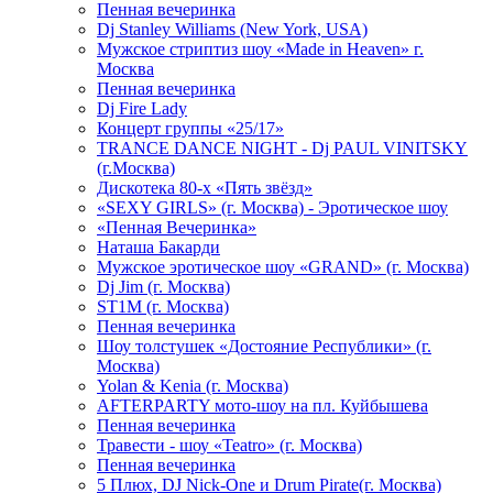
Пенная вечеринка
Dj Stanley Williams (New York, USA)
Мужское стриптиз шоу «Made in Heaven» г.
Москва
Пенная вечеринка
Dj Fire Lady
Концерт группы «25/17»
TRANCE DANCE NIGHT - Dj PAUL VINITSKY
(г.Москва)
Дискотека 80-х «Пять звёзд»
«SEXY GIRLS» (г. Москва) - Эротическое шоу
«Пенная Вечеринка»
Hаташа Бакарди
Мужское эротическое шоу «GRAND» (г. Москва)
Dj Jim (г. Москва)
ST1M (г. Москва)
Пенная вечеринка
Шоу толстушек «Достояние Республики» (г.
Москва)
Yolan & Kenia (г. Москва)
AFTERPARTY мото-шоу на пл. Куйбышева
Пенная вечеринка
Травести - шоу «Teatro» (г. Москва)
Пенная вечеринка
5 Плюх, DJ Nick-One и Drum Pirate(г. Москва)