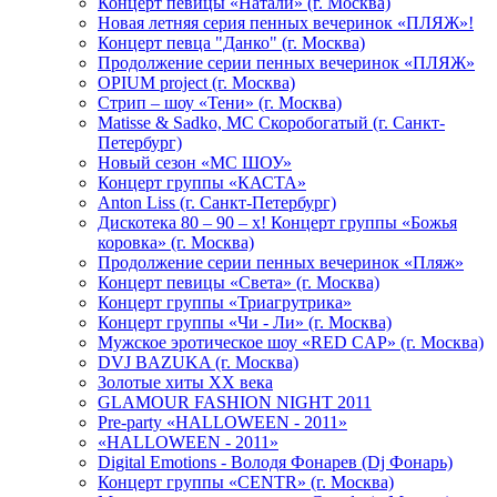
Концерт певицы «Натали» (г. Москва)
Новая летняя серия пенных вечеринок «ПЛЯЖ»!
Концерт певца "Данко" (г. Москва)
Продолжение серии пенных вечеринок «ПЛЯЖ»
OPIUM project (г. Москва)
Стрип – шоу «Тени» (г. Москва)
Matissе & Sadko, MC Скоробогатый (г. Санкт-
Петербург)
Новый сезон «МС ШОУ»
Концерт группы «КАСТА»
Anton Liss (г. Санкт-Петербург)
Дискотека 80 – 90 – х! Концерт группы «Божья
коровка» (г. Москва)
Продолжение серии пенных вечеринок «Пляж»
Концерт певицы «Света» (г. Москва)
Концерт группы «Триагрутрика»
Концерт группы «Чи - Ли» (г. Москва)
Мужское эротическое шоу «RED CAP» (г. Москва)
DVJ BAZUKA (г. Москва)
Золотые хиты XX века
GLAMOUR FASHION NIGHT 2011
Pre-party «HALLOWEEN - 2011»
«HALLOWEEN - 2011»
Digital Emotions - Володя Фонарев (Dj Фонарь)
Концерт группы «CENTR» (г. Москва)