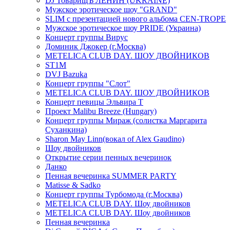
DJ ТоварищЪ ЛЕНИН (UKRAINE)
Мужское эротическое шоу "GRAND"
SLIM с презентацией нового альбома CEN-TROPE
Мужское эротическое шоу PRIDE (Украина)
Концерт группы Вирус
Доминик Джокер (г.Москва)
METELICA CLUB DAY. ШОУ ДВОЙНИКОВ
ST1M
DVJ Bazuka
Концерт группы "Слот"
METELICA CLUB DAY. ШОУ ДВОЙНИКОВ
Концерт певицы Эльвира Т
Проект Malibu Breeze (Hungary)
Концерт группы Мираж (солистка Маргарита
Суханкина)
Sharon May Linn(вокал of Alex Gaudino)
Шоу двойников
Открытие серии пенных вечеринок
Данко
Пенная вечеринка SUMMER PARTY
Matisse & Sadko
Концерт группы Турбомода (г.Москва)
METELICA CLUB DAY. Шоу двойников
METELICA CLUB DAY. Шоу двойников
Пенная вечеринка