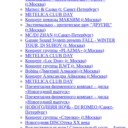
(г.Москва)
Матисс & Садко (г. Санкт-Петербург)
METELICA CLUB DAY
Концерт певицы МАКSИМ (г.Москва)
Экстремально - эротическое шоу "ДРУГИЕ"
(г.Москва)
МС/DJ ZHAN (г.Санкт-Петербург)
Garage Sound System presents FALL - WINTER
TOUR, Dj SUHOV (г. Москва)
Концерт группы «PLAZMA» (г.Москва)
METELICA CLUB DAY
Концерт «Loc Dog» (г. Москва)
Концерт группы ILWT (г. Москва)
Bobina (Дмитрий Алмазов) (г.Москва)
Концерт Александра Айвазова (г.Москва)
METELICA CLUB DAY
Презентация фирменного компакт – диска
«Новогодний выпуск»
Презентация фирменного компакт – диска
«Новогодний выпуск»
НОВОГОДНЯЯ НОЧЬ - DJ ROMEO (Санкт-
Петербург)
Концерт группы «Стрелки» (г.Москва)
Новогодняя DISCOтека ХХ века
Рождественская ночь! Специальный гость – Антон