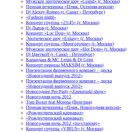
Мужское эротическое шоу «Grand» (г. Москва)
Пенная вечеринка «Пляж. Осенняя версия»
Dj Alexey Romeo (г. Санкт - Петербург)
«Fashion night»
Концерт группы «23:45» (г. Москва)
Dj Львов (г. Москва)
Концерт «Loc Dog» (г. Москва)
Эротическое шоу «Extasy» (г. Москва)
Концерт группы «Многоточие» (г. Москва)
Мужское эротическое шоу «Hot Dogs» (г. Москва)
Dj Цветкоff (г. Санкт - Петербург)
Карандаш & МС Lenin & Dj Grim
Концерт певицы МАКSIМ (г. Москва)
Презентация фирменного компакт – диска
«Новогодний выпуск 2012»
Презентация фирменного компакт – диска
«Новогодний выпуск 2012»
Новогоднее Pre-Party «Zamorozki show»
Новогодняя ночь 2012
Tom Boxer feat Morena (Венгрия)
Пенная вечеринка «Пляж. Новогодняя версия»
«Рождественский карнавал»
«Рождественский карнавал»
Новогодняя ночь 2012 «по-старому»
Концерт группы «VIRUS» (г. Москва)