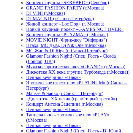
Концерт группы «SEREBRO» (Серебро)
GRAND FASHION PARTY (г.Москва)
DJ VINI (г.Москва)
DJ MAGNIT (г.Санкт-Петербург)
Живой концерт «Loc Dog» (г. Москва)
Новый клубный проект «GAMES NOT OVER»
Концерт группы «PLAZMA» (г.Москва)
MOVIE NIGHT (Фрик-шоу "Эйфория")
Птаха, МС Дым, Dj Nik One (г.Москва)
МС Жан & Dj Riga (г. Санкт-Петербург)
Glamour Fashion Night! (Спец. Гость - Cicada
(London, UK))
Мужское эротическое шоу «GRAND» (г.Москва)
Дискотека XX века (группа Турбомода (г.Москва))
Пенная вечеринка «Пляж»
Эротическое стресс шоу «PLATINUM» (г.Санкт –
Петербург)
Matisse & Sadko (г.Санкт – Петербург)
«Дискотека ХХ века» (гр. «Старый третий»)
Концерт Антона Зацепина (г.Москва)
Пенная вечеринка «Пляж»
Танцевально – эротическое шоу «PLAY»
(г.Москва)
Пенная вечеринка «Пляж»
Glamour Fashion Night! (Спец. Гость - Dj Юрий