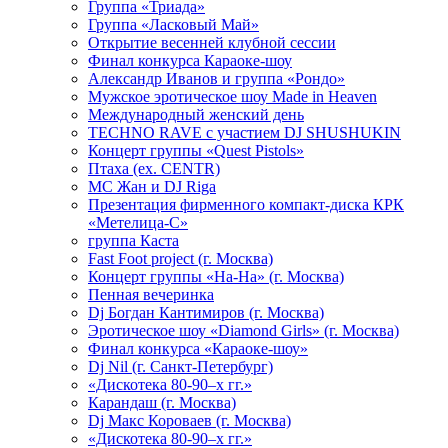
Группа «Триада»
Группа «Ласковый Май»
Открытие весенней клубной сессии
Финал конкурса Караоке-шоу
Александр Иванов и группа «Рондо»
Мужское эротическое шоу Made in Heaven
Международный женский день
TECHNO RAVE с участием DJ SHUSHUKIN
Концерт группы «Quest Pistols»
Птаха (ex. CENTR)
МС Жан и DJ Riga
Презентация фирменного компакт-диска КРК
«Метелица-С»
группа Каста
Fast Foot project (г. Москва)
Концерт группы «На-На» (г. Москва)
Пенная вечеринка
Dj Богдан Кантимиров (г. Москва)
Эротическое шоу «Diamond Girls» (г. Москва)
Финал конкурса «Караоке-шоу»
Dj Nil (г. Санкт-Петербург)
«Дискотека 80-90–х гг.»
Карандаш (г. Москва)
Dj Макс Короваев (г. Москва)
«Дискотека 80-90–х гг.»