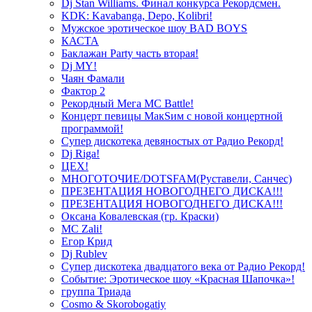
Dj Stan Williams. Финал конкурса Рекордсмен.
KDK: Kavabanga, Depo, Kolibri!
Мужское эротическое шоу BAD BOYS
КАСТА
Баклажан Party часть вторая!
Dj MY!
Чаян Фамали
Фактор 2
Рекордный Мега МС Battle!
Концерт певицы МакSим с новой концертной
программой!
Супер дискотека девяностых от Радио Рекорд!
Dj Riga!
ЦЕХ!
МНОГОТОЧИЕ/DOTSFAM(Руставели, Санчес)
ПРЕЗЕНТАЦИЯ НОВОГОДНЕГО ДИСКА!!!
ПРЕЗЕНТАЦИЯ НОВОГОДНЕГО ДИСКА!!!
Оксана Ковалевская (гр. Краски)
MC Zali!
Егор Крид
Dj Rublev
Супер дискотека двадцатого века от Радио Рекорд!
Событие: Эротическое шоу «Красная Шапочка»!
группа Триада
Cosmo & Skorobogatiy