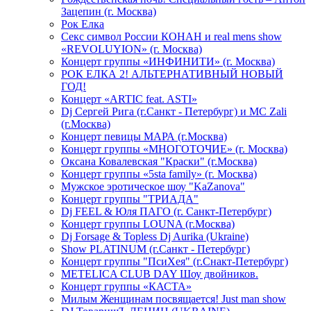
Зацепин (г. Москва)
Рок Елка
Секс символ России КОНАН и real mens show
«REVOLUYION» (г. Москва)
Концерт группы «ИНФИНИТИ» (г. Москва)
РОК ЕЛКА 2! АЛЬТЕРНАТИВНЫЙ НОВЫЙ
ГОД!
Концерт «ARTIC feat. ASTI»
Dj Сергей Рига (г.Санкт - Петербург) и MC Zali
(г.Москва)
Концерт певицы МАРА (г.Москва)
Концерт группы «МНОГОТОЧИЕ» (г. Москва)
Оксана Ковалевская "Краски" (г.Москва)
Концерт группы «5sta family» (г. Москва)
Мужское эротическое шоу "KaZanova"
Концерт группы "ТРИАДА"
Dj FEEL & Юля ПАГО (г. Санкт-Петербург)
Концерт группы LOUNA (г.Москва)
Dj Forsage & Topless Dj Aurika (Ukraine)
Show PLATINUM (г.Санкт - Петербург)
Концерт группы "ПсиХея" (г.Снакт-Петербург)
METELICA CLUB DAY Шоу двойников.
Концерт группы «КАСТА»
Милым Женщинам посвящается! Just man show