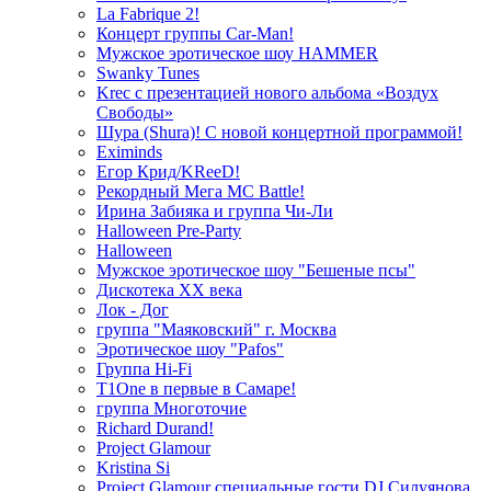
La Fabrique 2!
Концерт группы Car-Man!
Мужское эротическое шоу HAMMER
Swanky Tunes
Krec с презентацией нового альбома «Воздух
Свободы»
Шура (Shura)! С новой концертной программой!
Eximinds
Егор Крид/KReeD!
Рекордный Мега МС Battle!
Ирина Забияка и группа Чи-Ли
Halloween Pre-Party
Halloween
Мужское эротическое шоу "Бешеные псы"
Дискотека ХХ века
Лок - Дог
группа "Маяковский" г. Москва
Эротическое шоу "Pafos"
Группа Hi-Fi
T1One в первые в Самаре!
группа Многоточие
Richard Durand!
Project Glamour
Kristina Si
Project Glamour специальные гости DJ Силуянова