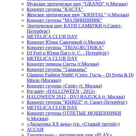
Мужское эротическое шоу "GRAND" (г.Москва)
Концерт группы "КАСТА"
Женское эротическое шоу "KRISTAL" (г.Москва)
Концерт группы "МАЛЬЧИШНИК"
Эротическое шоу КАТИ САМБУКИ (г.Санкт-
Петербург)
METELICA CLUB DAY
Концерт Юлии Савичевой (г.Москва)
Концерт группы "TRIAGRUTRIKA"
DJ Feel и Юлия Паго (г. С. - Петербург)
METELICA CLUB DAY
Концерт певицы Светы (г.Москва)
Концерт группы "Тараканы"
Glamour Fashion Night! (Спец. Гость – Dj Sveta & Dj
Mixon (Москва))
Концерт группы «Centr» (г. Москва)
Pre-party «HALLOWEEN - 2012»
HALOWEEN 2012 - DVJ BAZUKA (г. Москва)
Концерт группы "КНЯZZ" (г. Санкт-Петербург)
METELICA CLUB DAY
Концерт группы ОТПЕТЫЕ МОШЕННИКИ
(г.Москва)
«Дискотека ХХ века» (гр. «Старый третий»)
АССАИ
Танцевально – эротическое шоу «PLAY»