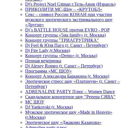
Dj's Project Noel Gitman г.Тель-Авив (Израиль)
ПРИКОЛИТИ МС-Шоу – «КРУТОБЛ»
Секс – символ России КОНАН при участии
мужского эротического экстримального шоу
«Другие»
Dj`s BATTLE HOUSE против EVRO - POP
Концерт группы «5sta family» (г. Москва)
Концерт группы "ТРИАГРУТРИКА"
Dj Feel & Юля Паго (г. Санкт - Петербург)
Dj Fire Lady (г.Москва)
Концерт группы «Demo» (г. Москва)
Пенная вечеринка
Dj Alexey Romeo (г. Санкт – Петербург)
Программа «МС ШОУ»
Концерт Александра Барыкина (г. Москва)
Эротическое стресс шоу «Платинум» (г. Санкт –
Петербург)
ADRENALINE PARTY Плюс – Women Dance
Скандальное концертное шоу "Репера СЯВА"
МС ШОУ
DJ Yankovski (г. Москва)
Мужское эротическое шоу «Made in Heaven»
(г.Москва)
Эротическое шоу «Джакомо Казанова»
Adrenaline party плюс