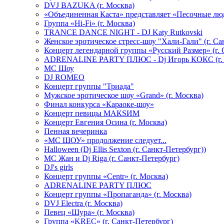
DVJ BAZUKA (г. Москва)
«Объединенная Каста» представляет «Песочные лю
Группа «Hi-Fi» (г. Москва)
TRANCE DANCE NIGHT - DJ Katy Rutkovski
Женское эротическое стресс-шоу "Хали-Гали" (г. Са
Концерт легендарной группы «Русский Размер» (г. 
ADRENALINE PARTY ПЛЮС - Dj Игорь КОКС (г. 
MC Шоу
DJ ROMEO
Концерт группы "Триада"
Мужское эротическое шоу «Grand» (г. Москва)
Финал конкурса «Караоке-шоу»
Концерт певицы МАКSИМ
Концерт Евгения Осина (г. Москва)
Пенная вечеринка
«МС ШОУ» продолжение следует...
Halloween (Dj Ellis Sexton (г. Санкт-Петербург))
МС Жан и Dj Riga (г. Санкт-Петербург)
DJ's girls
Концерт группы «Centr» (г. Москва)
ADRENALINE PARTY ПЛЮС
Концерт группы «Пропаганда» (г. Москва)
DVJ Electra (г. Москва)
Певец «Шура» (г. Москва)
Группа «KREC» (г. Санкт-Петербург)