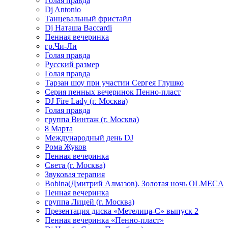
Голая правда
Dj Antonio
Танцевальный фристайл
Dj Наташа Baccardi
Пенная вечеринка
гр.Чи-Ли
Голая правда
Русский размер
Голая правда
Тарзан шоу при участии Сергея Глушко
Серия пенных вечеринок Пенно-пласт
DJ Fire Lady (г. Москва)
Голая правда
группа Винтаж (г. Москва)
8 Марта
Международный день DJ
Рома Жуков
Пенная вечеринка
Света (г. Москва)
Звуковая терапия
Bobina(Дмитрий Алмазов). Золотая ночь OLMECA
Пенная вечеринка
группа Лицей (г. Москва)
Презентация диска «Метелица-С» выпуск 2
Пенная вечеринка «Пенно-пласт»