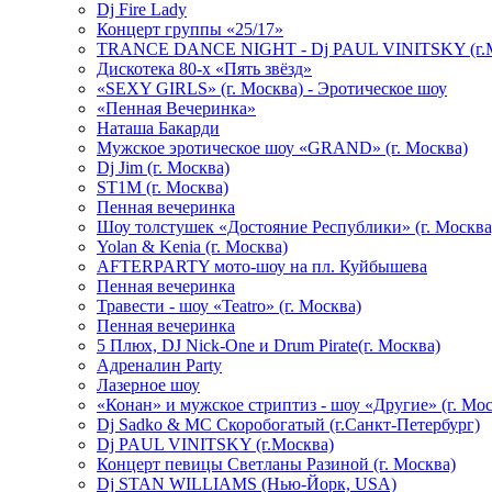
Dj Fire Lady
Концерт группы «25/17»
TRANCE DANCE NIGHT - Dj PAUL VINITSKY (г.М
Дискотека 80-х «Пять звёзд»
«SEXY GIRLS» (г. Москва) - Эротическое шоу
«Пенная Вечеринка»
Hаташа Бакарди
Мужское эротическое шоу «GRAND» (г. Москва)
Dj Jim (г. Москва)
ST1M (г. Москва)
Пенная вечеринка
Шоу толстушек «Достояние Республики» (г. Москва
Yolan & Kenia (г. Москва)
AFTERPARTY мото-шоу на пл. Куйбышева
Пенная вечеринка
Травести - шоу «Teatro» (г. Москва)
Пенная вечеринка
5 Плюх, DJ Nick-One и Drum Pirate(г. Москва)
Адреналин Party
Лазерное шоу
«Конан» и мужское стриптиз - шоу «Другие» (г. Мос
Dj Sadko & МС Скоробогатый (г.Санкт-Петербург)
Dj PAUL VINITSKY (г.Москва)
Концерт певицы Светланы Разиной (г. Москва)
Dj STAN WILLIAMS (Нью-Йорк, USA)