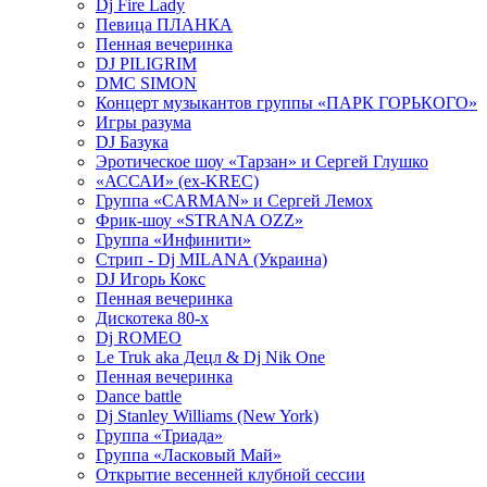
Dj Fire Lady
Певица ПЛАНКА
Пенная вечеринка
DJ PILIGRIM
DMC SIMON
Концерт музыкантов группы «ПАРК ГОРЬКОГО»
Игры разума
DJ Базука
Эротическое шоу «Тарзан» и Сергей Глушко
«АССАИ» (ex-KREC)
Группа «CARMAN» и Сергей Лемох
Фрик-шоу «STRANA OZZ»
Группа «Инфинити»
Стрип - Dj MILANA (Украина)
DJ Игорь Кокс
Пенная вечеринка
Дискотека 80-х
Dj ROMEO
Le Truk aka Децл & Dj Nik One
Пенная вечеринка
Dance battle
Dj Stanley Williams (New York)
Группа «Триада»
Группа «Ласковый Май»
Открытие весенней клубной сессии