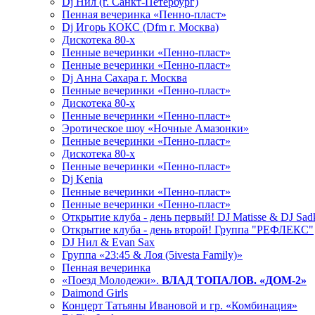
Dj Нил (г. Санкт-Петербург)
Пенная вечеринка «Пенно-пласт»
Dj Игорь КОКС (Dfm г. Москва)
Дискотека 80-х
Пенные вечеринки «Пенно-пласт»
Пенные вечеринки «Пенно-пласт»
Dj Анна Сахара г. Москва
Пенные вечеринки «Пенно-пласт»
Дискотека 80-х
Пенные вечеринки «Пенно-пласт»
Эротическое шоу «Ночные Амазонки»
Пенные вечеринки «Пенно-пласт»
Дискотека 80-х
Пенные вечеринки «Пенно-пласт»
Dj Kenia
Пенные вечеринки «Пенно-пласт»
Пенные вечеринки «Пенно-пласт»
Открытие клуба - день первый! DJ Matisse & DJ Sad
Открытие клуба - день второй! Группа "РЕФЛЕКС"
DJ Нил & Evan Sax
Группа «23:45 & Лоя (5ivesta Family)»
Пенная вечеринка
«Поезд Молодежи».
ВЛАД ТОПАЛОВ. «ДОМ-2»
Daimond Girls
Концерт Татьяны Ивановой и гр. «Комбинация»