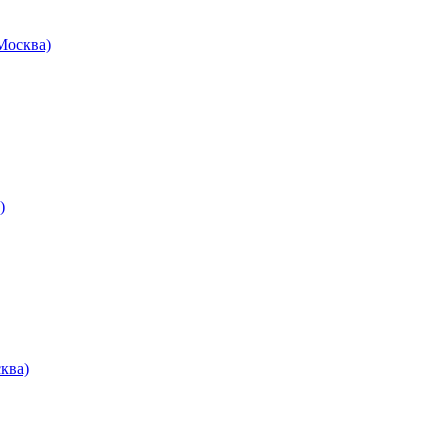
осква)
)
ква)