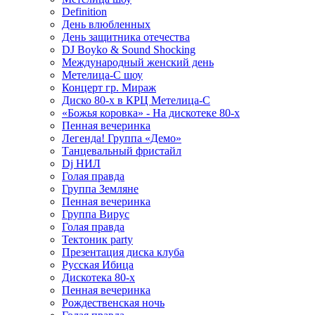
Definition
День влюбленных
День защитника отечества
DJ Boyko & Sound Shocking
Международный женский день
Метелица-С шоу
Концерт гр. Мираж
Диско 80-х в КРЦ Метелица-С
«Божья коровка» - На дискотеке 80-х
Пенная вечеринка
Легенда! Группа «Демо»
Танцевальный фристайл
Dj НИЛ
Голая правда
Группа Земляне
Пенная вечеринка
Группа Вирус
Голая правда
Тектоник party
Презентация диска клуба
Русская Ибица
Дискотека 80-х
Пенная вечеринка
Рождественская ночь