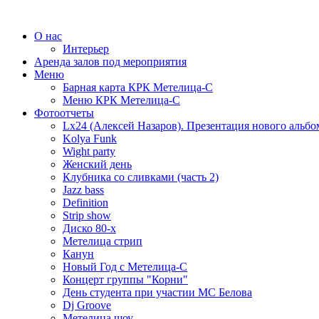
О нас
Интерьер
Аренда залов под мероприятия
Меню
Барная карта КРК Метелица-С
Меню КРК Метелица-С
Фотоотчеты
Lx24 (Алексей Назаров). Презентация нового альбо
Kolya Funk
Wight party
Женский день
Клубника со сливками (часть 2)
Jazz bass
Definition
Strip show
Диско 80-х
Метелица стрип
Канун
Новый Год с Метелица-С
Концерт группы "Корни"
День студента при участии МС Белова
Dj Groove
Метелица шоу