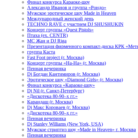
Финал конкурса Караоке-шоу
Александр Иванов и группа «Рондо»
Мужское эротическое шоу Made in Heaven
Международный женский день
TECHNO RAVE с участием DJ SHUSHUKIN
Концерт группы «Quest Pistols»
Птаха (ex. CENTR)
МС Жан и DJ Riga
Презентация фирменного компакт-диска КРК «Мет
группа Каста
Fast Foot project (г. Москва)
Концерт группы «На-На» (г. Москва)
Пенная вечеринка
Dj Богдан Кантимиров (г. Москва)
Эротическое шоу «Diamond Girls» (г. Москва)
Финал конкурса «Караоке-шоу»
Dj Nil (г. Санкт-Петербург)
«Дискотека 80-90–х гг.»
Карандаш (г. Москва)
Dj Макс Короваев (г. Москва)
«Дискотека 80-90–х гг.»
Пенная вечеринка
Dj Stanley Williams (New York, USA)
Мужское стриптиз шоу «Made in Heaven» г. Москва
Пенная вечеринка